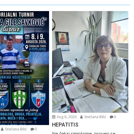
Aug 6, 2026
Snežana Bilić
0
HEPATITIS
Snežana Bilić
0
Ne čekaj simptome, proveri se,