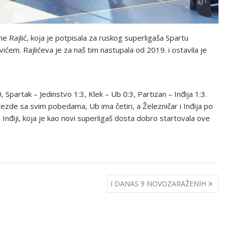
e Rajlić, koja je potpisala za ruskog superligaša Spartu
m. Rajlićeva je za naš tim nastupala od 2019. i ostavila je
 Spartak – Jedinstvo 1:3, Klek – Ub 0:3, Partizan – Inđija 1:3.
zvezde sa svim pobedama, Ub ima četiri, a Železničar i Inđija po
 Inđiji, koja je kao novi superligaš dosta dobro startovala ove
I DANAS 9 NOVOZARAŽENIH