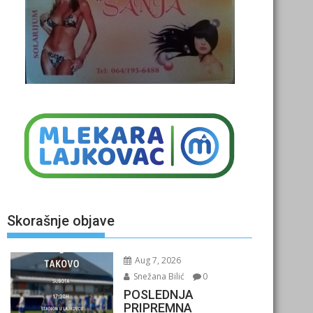
Skorašnje objave
Aug 7, 2026
Snežana Bilić
0
POSLEDNJA
PRIPREMNA