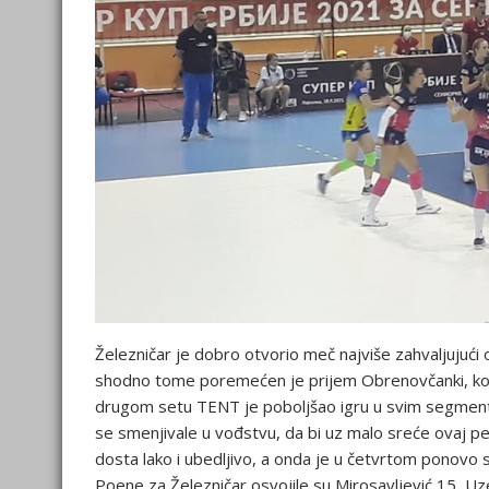
Železničar je dobro otvorio meč najviše zahvaljujući 
shodno tome poremećen je prijem Obrenovčanki, koj
drugom setu TENT je poboljšao igru u svim segment
se smenjivale u vođstvu, da bi uz malo sreće ovaj pe
dosta lako i ubedljivo, a onda je u četvrtom ponovo 
Poene za Železničar osvojile su Mirosavljević 15, Uzel