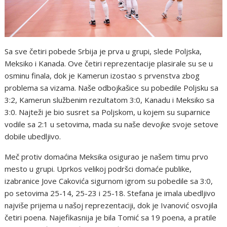
Sa sve četiri pobede Srbija je prva u grupi, slede Poljska,
Meksiko i Kanada. Ove četiri reprezentacije plasirale su se u
osminu finala, dok je Kamerun izostao s prvenstva zbog
problema sa vizama. Naše odbojkašice su pobedile Poljsku sa
3:2, Kamerun službenim rezultatom 3:0, Kanadu i Meksiko sa
3:0. Najteži je bio susret sa Poljskom, u kojem su suparnice
vodile sa 2:1 u setovima, mada su naše devojke svoje setove
dobile ubedljivo.
Meč protiv domaćina Meksika osigurao je našem timu prvo
mesto u grupi. Uprkos velikoj podršci domaće publike,
izabranice Jove Cakovića sigurnom igrom su pobedile sa 3:0,
po setovima 25-14, 25-23 i 25-18. Stefana je imala ubedljivo
najviše prijema u našoj reprezentaciji, dok je Ivanović osvojila
četiri poena. Najefikasnija je bila Tomić sa 19 poena, a pratile