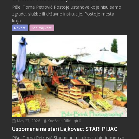
Piše: Toma Petrović Postoje ustanove koje nisu samo
zgrade, službe ili državne institucije. Postoje mesta
koja...
Novosti
Zanimljivosti
May 27, 2026
Snežana Bilić
0
Uspomene na stari Lajkovac: STARI PIJAC
Piše: Toma Petrović Stari pijac u Lajkovcu bio je mnogo