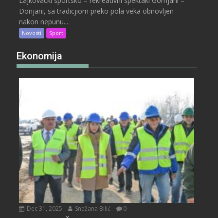
Lajkovački sportsko – rekreativni spektakl Gornjani –
Donjani, sa tradicjiom preko pola veka obnovljen
nakon nepunu...
Novosti
Sport
Ekonomija
Dec 31, 2025
Snežana Bilić
0