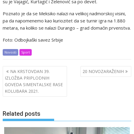
su je Vajagić, Kurtagić i Zelenović sa po devet.
Poznato je da se Meksiko nalazi na velikoj nadmorskoj visini,
pa da napomenemo kao kuriozitet da se turnir igra na 1.880
metara, na koliko se nalazi Durango – grad domaćin prvenstva.
Foto: Odbojkaški savez Srbije
Novosti
Sport
Post
NA KRSTOVDAN 39.
20 NOVOZARAŽENIH
navigation
IZLOŽBA PRIPLODNIH
GOVEDA SIMENTALSKE RASE
KOLUBARA 2021.
Related posts