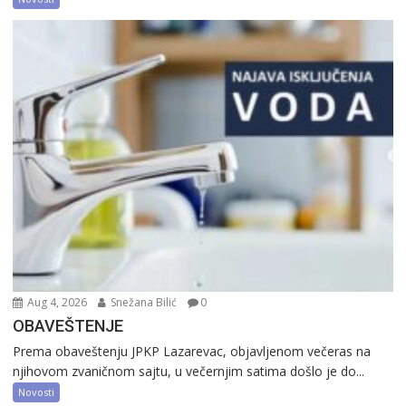
Aug 4, 2026
Snežana Bilić
0
OBAVEŠTENJE
Prema obaveštenju JPKP Lazarevac, objavljenom večeras na
njihovom zvaničnom sajtu, u večernjim satima došlo je do...
Novosti