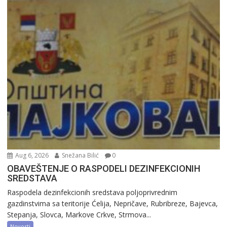
Aug 6, 2026
Snežana Bilić
0
OBAVEŠTENJE O RASPODELI DEZINFEKCIONIH
SREDSTAVA
Raspodela dezinfekcionih sredstava poljoprivrednim
gazdinstvima sa teritorije Ćelija, Nepričave, Rubribreze, Bajevca,
Stepanja, Slovca, Markove Crkve, Strmova...
Novosti