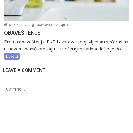
Aug 4, 2026
Snežana Bilić
0
OBAVEŠTENJE
Prema obaveštenju JPKP Lazarevac, objavljenom večeras na
njihovom zvaničnom sajtu, u večernjim satima došlo je do...
Novosti
LEAVE A COMMENT