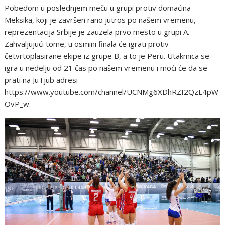
Pobedom u poslednjem meču u grupi protiv domaćina
Meksika, koji je završen rano jutros po našem vremenu,
reprezentacija Srbije je zauzela prvo mesto u grupi A.
Zahvaljujući tome, u osmini finala će igrati protiv
četvrtoplasirane ekipe iz grupe B, a to je Peru. Utakmica se
igra u nedelju od 21 čas po našem vremenu i moći će da se
prati na JuTjub adresi
https://www.youtube.com/channel/UCNMg6XDhRZI2QzL4pW
OvP_w.