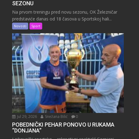
SEZONU
Na prvom treningu pred novu sezonu, OK Železničar
predstaviće danas od 18 časova u Sportskoj hali...
Novosti
Sport
Jul 29, 2026
Snežana Bilić
0
POBEDNIČKI PEHAR PONOVO U RUKAMA
“DONJANA”