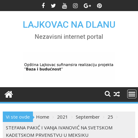
Skip
to
content
LAJKOVAC NA DLANU
Nezavisni internet portal
Vi ste ovde
Home
2021
September
25
STEFANA PAKIĆ I VANJA IVANOVIĆ NA SVETSKOM
KADETSKOM PRVENSTVU U MEKSIKU