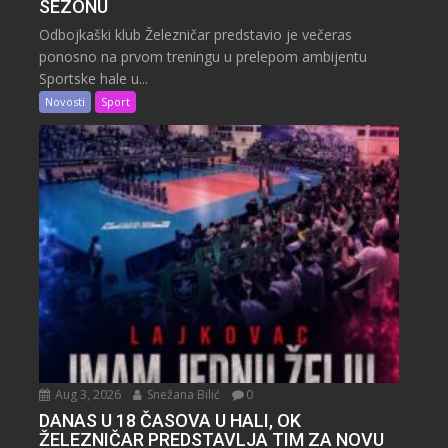
SEZONU
Odbojkaški klub Železničar predstavio je večeras
ponosno na prvom treningu u prelepom ambijentu
Sportske hale u...
Novosti
Sport
Aug 3, 2026
Snežana Bilić
0
DANAS U 18 ČASOVA U HALI, OK
ŽELEZNIČAR PREDSTAVLJA TIM ZA NOVU