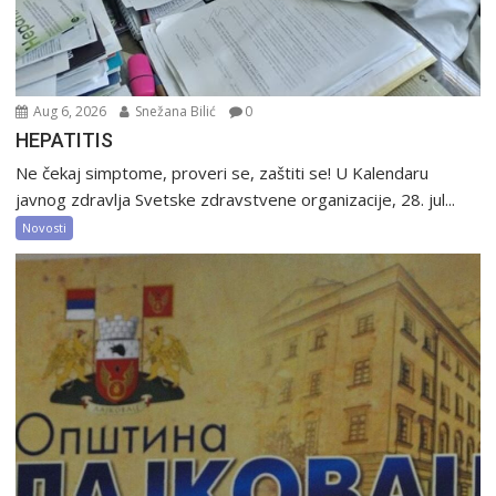
Aug 6, 2026
Snežana Bilić
0
HEPATITIS
Ne čekaj simptome, proveri se, zaštiti se! U Kalendaru
javnog zdravlja Svetske zdravstvene organizacije, 28. jul...
Novosti