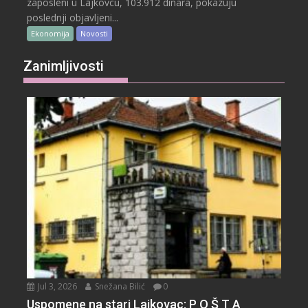
zaposleni u Lajkovcu, 103.912 dinara, pokazuju
poslednji objavljeni...
Ekonomija
Novosti
Zanimljivosti
Jul 3, 2026
Snežana Bilić
0
Uspomene na stari Lajkovac: P O Š T A