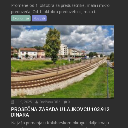
Promene od 1. oktobra za preduzetnike, mala i mikro
preduzeća Od 1. oktobra preduzetnici, mala i...
Ekonomija
Novosti
Jul 9, 2025
Snežana Bilić
0
PROSEČNA ZARADA U LAJKOVCU 103.912
DINARA
Najviša primanja u Kolubarskom okrugu i dalje imaju