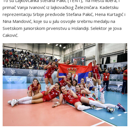
To su Lajkovčanka Stefana Pakić (TENT), na mestu libera, i
primač Vanja Ivanović iz lajkovačkog Železničara. Kadetsku
reprezentaciju Srbije predvode Stefana Pakić, Hena Kurtagić i
Nina Mandović, koje su u julu osvojile srebrnu medalju na
Svetskom juniorskom prvenstvu u Holandiji. Selektor je Jova
Caković.