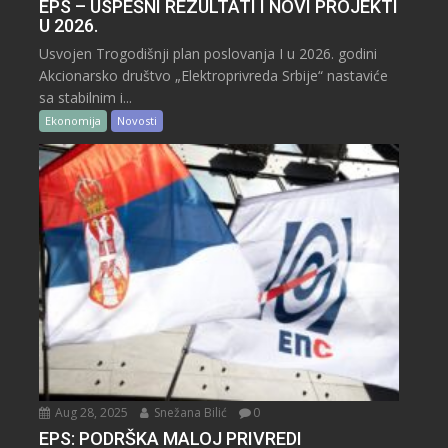
EPS – USPEŠNI REZULTATI I NOVI PROJEKTI
U 2026.
Usvojen Trogodišnji plan poslovanja I u 2026. godini
Akcionarsko društvo „Elektroprivreda Srbije“ nastaviće
sa stabilnim i...
Ekonomija
Novosti
Aug 28, 2025
Snežana Bilić
0
EPS: PODRŠKA MALOJ PRIVREDI