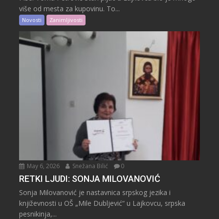
više od mesta za kupovinu. To...
Novosti
Zanimljivosti
May 6, 2026
Snežana Bilić
0
RETKI LJUDI: SONJA MILOVANOVIĆ
Sonja Milovanović je nastavnica srpskog jezika i
književnosti u OŠ „Mile Dubljević“ u Lajkovcu, srpska
pesnikinja,...