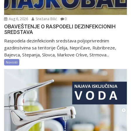
Aug 6, 2026
Snežana Bilić
0
OBAVEŠTENJE O RASPODELI DEZINFEKCIONIH
SREDSTAVA
Raspodela dezinfekcionih sredstava poljoprivrednim
gazdinstvima sa teritorije Ćelija, Nepričave, Rubribreze,
Bajevca, Stepanja, Slovca, Markove Crkve, Strmova...
Novosti