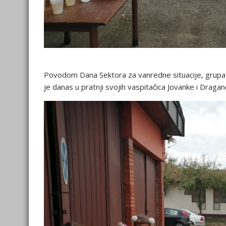
Povodom Dana Sektora za vanredne situacije, grupa
je danas u pratnji svojih vaspitačica Jovanke i Draga