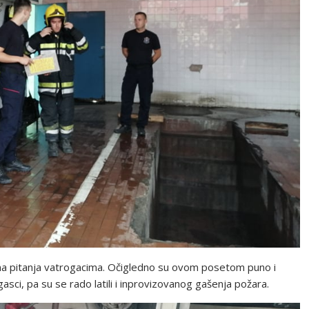
ojna pitanja vatrogacima. Očigledno su ovom posetom puno i
gasci, pa su se rado latili i inprovizovanog gašenja požara.