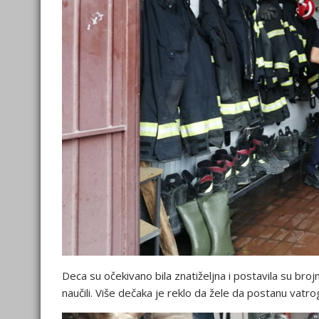
Deca su očekivano bila znatiželjna i postavila su br
naučili. Više dečaka je reklo da žele da postanu vatro