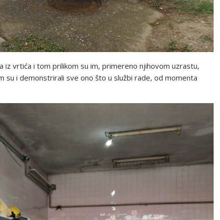
ma iz vrtića i tom prilikom su im, primereno njihovom uzrastu,
m su i demonstrirali sve ono što u službi rade, od momenta