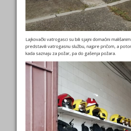
Lajkovački vatrogasci su bili sjajni domaćini mališani
predstavili vatrogasnu službu, najpre pričom, a poto
kada saznaju za požar, pa do gašenja požara.