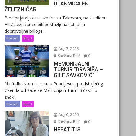
UTAKMICA FK
ŽELEZNIČAR
Pred prijateljsku utakmicu sa Takovom, na stadionu
FK Železničar će biti postavljena kutija za
dobrovoljne priloge...
Novosti
Sport
Aug 7, 2026
Snežana Bilić
0
MEMORIJALNI
TURNIR “DRAGIŠA –
GILE SAVKOVIĆ”
Na fudbalskom terenu u Pepeljevcu, predstojećeg
vikenda održaće se Memorijalni turnir u čast i u
znak...
Novosti
Sport
Aug 6, 2026
Snežana Bilić
0
HEPATITIS