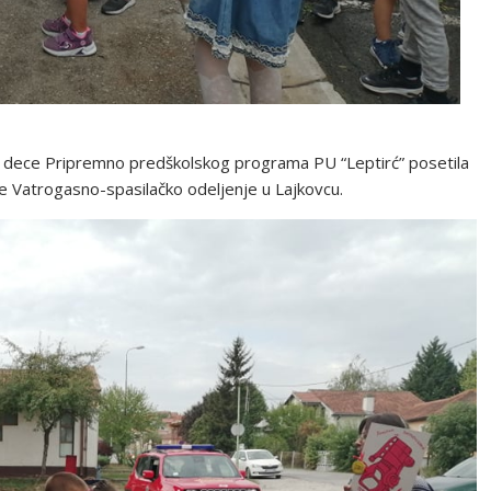
 dece Pripremno predškolskog programa PU “Leptirć” posetila
ne Vatrogasno-spasilačko odeljenje u Lajkovcu.