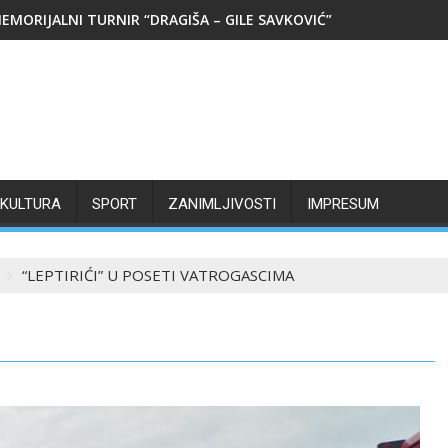
EMORIJALNI TURNIR “DRAGIŠA – GILE SAVKOVIĆ”
KULTURA
SPORT
ZANIMLJIVOSTI
IMPRESUM
“LEPTIRIĆI” U POSETI VATROGASCIMA