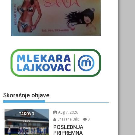
Skorašnje objave
Aug 7, 2026
Snežana Bilić
0
POSLEDNJA
PRIPREMNA