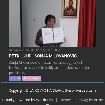
May 6, 2026
Snežana Bilić
0
RETKI LJUDI: SONJA MILOVANOVIĆ
Sonja Milovanović je nastavnica srpskog jezika i
književnosti u OŠ „Mile Dubljević“ u Lajkovcu, srpska
pesnikinja,...
Novosti
Zanimljivosti
Copyright © LAJKOVAC NA DLANU Sva prava zadržana
Proudly powered by WordPress
|
Theme: SuperMag by
Acme