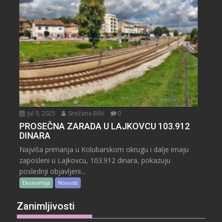
Jul 9, 2025
Snežana Bilić
0
PROSEČNA ZARADA U LAJKOVCU 103.912
DINARA
Najviša primanja u Kolubarskom okrugu i dalje imaju
zaposleni u Lajkovcu, 103.912 dinara, pokazuju
poslednji objavljeni...
Ekonomija
Novosti
Zanimljivosti