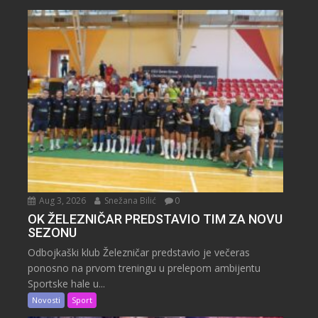
Aug 3, 2026
Snežana Bilić
0
OK ŽELEZNIČAR PREDSTAVIO TIM ZA NOVU
SEZONU
Odbojkaški klub Železničar predstavio je večeras
ponosno na prvom treningu u prelepom ambijentu
Sportske hale u...
Novosti
Sport