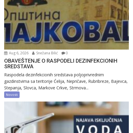
Aug 6, 2026
Snežana Bilić
0
OBAVEŠTENJE O RASPODELI DEZINFEKCIONIH
SREDSTAVA
Raspodela dezinfekcionih sredstava poljoprivrednim
gazdinstvima sa teritorije Ćelija, Nepričave, Rubribreze, Bajevca,
Stepanja, Slovca, Markove Crkve, Strmova...
Novosti