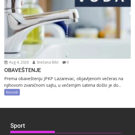
Aug 4, 2026
Snežana Bilić
0
OBAVEŠTENJE
Prema obaveštenju JPKP Lazarevac, objavljenom večeras na
njihovom zvaničnom sajtu, u večernjim satima došlo je do...
Novosti
Sport