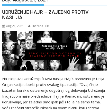
UDRUŽENJE HAJR – ZAJEDNO PROTIV
NASILJA
Aug 21, 2021
Snežana Bilić
Na inicijativu Udruženja žrtava nasilja HAJR, osnovana je Unija
Organizacija u borbi protiv svakog tipa nasilja. “Ovaj čin je
izuzetan korak u ostvarenju dugotrajnog delovanja Udruženja.
Inicijativom naše predsednice Hajrije Ramadani, ostvareno je
udruživanje, jer zajedno smo ipak jači i to je ne samo tema,
već i značajni strateški iskorak na ovom planu, koji zahteva