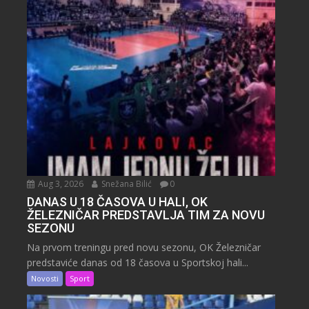
Aug 3, 2026
Snežana Bilić
0
DANAS U 18 ČASOVA U HALI, OK
ŽELEZNIČAR PREDSTAVLJA TIM ZA NOVU
SEZONU
Na prvom treningu pred novu sezonu, OK Železničar
predstaviće danas od 18 časova u Sportskoj hali...
Novosti
Sport