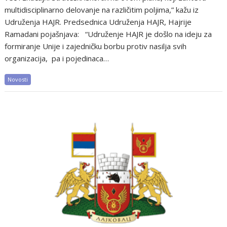
multidisciplinarno delovanje na različitim poljima,” kažu iz
Udruženja HAJR. Predsednica Udruženja HAJR, Hajrije
Ramadani pojašnjava: “Udruženje HAJR je došlo na ideju za
formiranje Unije i zajedničku borbu protiv nasilja svih
organizacija, pa i pojedinaca…
Novosti