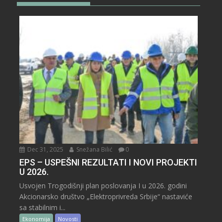
Dec 31, 2025
Snežana Bilić
0
EPS – USPEŠNI REZULTATI I NOVI PROJEKTI
U 2026.
Usvojen Trogodišnji plan poslovanja I u 2026. godini
Akcionarsko društvo „Elektroprivreda Srbije“ nastaviće
sa stabilnim i...
Ekonomija
Novosti