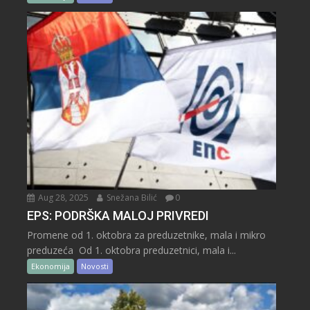
Aug 28, 2025
Snežana Bilić
0
EPS: PODRŠKA MALOJ PRIVREDI
Promene od 1. oktobra za preduzetnike, mala i mikro
preduzeća Od 1. oktobra preduzetnici, mala i...
Ekonomija
Novosti