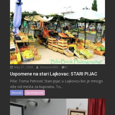
May 27, 2026
Snežana Bilić
0
Uspomene na stari Lajkovac: STARI PIJAC
Piše: Toma Petrović Stari pijac u Lajkovcu bio je mnogo
više od mesta za kupovinu. To...
Novosti
Zanimljivosti