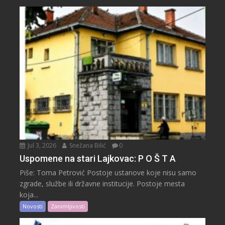
Jul 3, 2026
Snežana Bilić
0
Uspomene na stari Lajkovac: P O Š T A
Piše: Toma Petrović Postoje ustanove koje nisu samo
zgrade, službe ili državne institucije. Postoje mesta
koja...
Novosti
Zanimljivosti