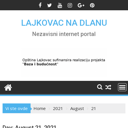
Skip
to
content
LAJKOVAC NA DLANU
Nezavisni internet portal
Vi ste ovde
Home
2021
August
21
Day:
August 21, 2021