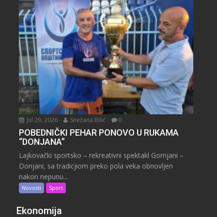
Jul 29, 2026
Snežana Bilić
0
POBEDNIČKI PEHAR PONOVO U RUKAMA
“DONJANA”
Lajkovački sportsko – rekreativni spektakl Gornjani –
Donjani, sa tradicjiom preko pola veka obnovljen
nakon nepunu...
Novosti
Sport
Ekonomija