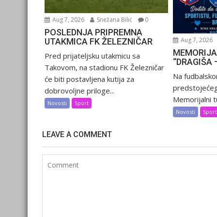
Aug 7, 2026
Snežana Bilić
0
POSLEDNJA PRIPREMNA
Aug 7, 2026
UTAKMICA FK ŽELEZNIČAR
MEMORIJA
Pred prijateljsku utakmicu sa
“DRAGIŠA 
Takovom, na stadionu FK Železničar
Na fudbalsko
će biti postavljena kutija za
predstojećeg
dobrovoljne priloge...
Memorijalni tu
Novosti
Sport
Novosti
Spor
LEAVE A COMMENT