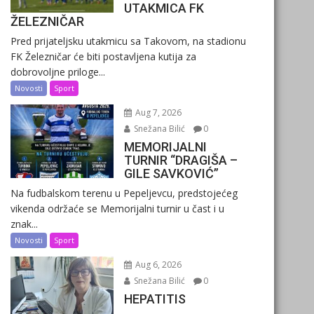
UTAKMICA FK
ŽELEZNIČAR
Pred prijateljsku utakmicu sa Takovom, na stadionu
FK Železničar će biti postavljena kutija za
dobrovoljne priloge...
Novosti
Sport
Aug 7, 2026
Snežana Bilić
0
MEMORIJALNI
TURNIR “DRAGIŠA –
GILE SAVKOVIĆ”
Na fudbalskom terenu u Pepeljevcu, predstojećeg
vikenda održaće se Memorijalni turnir u čast i u
znak...
Novosti
Sport
Aug 6, 2026
Snežana Bilić
0
HEPATITIS