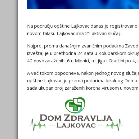
Na području opštine Lajkovac danas je registrovano 1
novom talasu Lajkovac ima 21 aktivan slučaj.
Najpre, prema današnjim zvaničnim podacima Zavoda 
izveštaj je u prethodna 24 sata u Kolubarskom okru
42 novozaraženih, 6 u Mionici, u Ljigu i Osečini po 4, 
A već tokom popodneva, nakon jednog novog slučaja
opštine Lajkovac je prema podacima lokalnog Doma zdr
sada ukupan broj zaraženih korona virusom u novom 