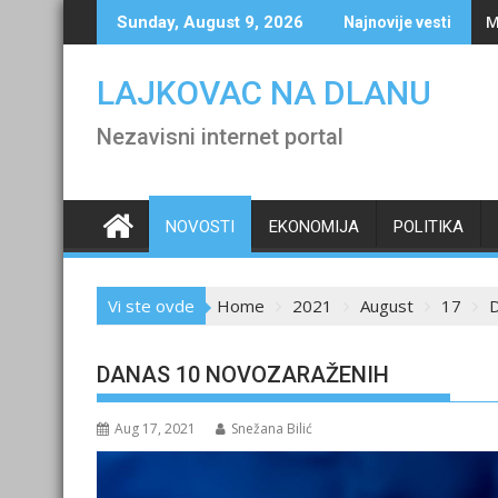
Skip
M
Sunday, August 9, 2026
Najnovije vesti
to
content
LAJKOVAC NA DLANU
Nezavisni internet portal
NOVOSTI
EKONOMIJA
POLITIKA
Vi ste ovde
Home
2021
August
17
DANAS 10 NOVOZARAŽENIH
Aug 17, 2021
Snežana Bilić