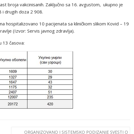
rast broja vakcinisanih. Zaključno sa 16. avgustom, ukupno je
 i drugih doza 2 908.
ma hospitalizovano 10 pacijenata sa kliničkom slikom Kovid – 19
avlje (Izvor: Servis javnog zdravlja).
u 13 časova:
ORGANIZOVANO I SISTEMSKO PODIZANJE SVESTI O