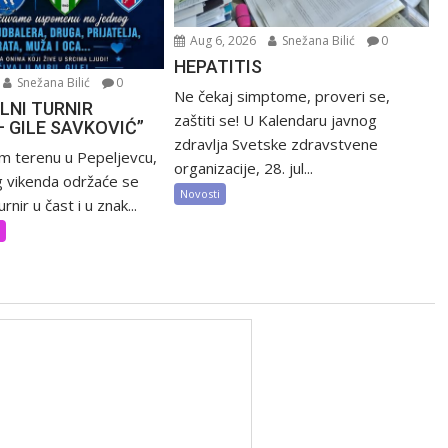
Aug 6, 2026
Snežana Bilić
0
HEPATITIS
Snežana Bilić
0
Ne čekaj simptome, proveri se,
LNI TURNIR
zaštiti se! U Kalendaru javnog
– GILE SAVKOVIĆ”
zdravlja Svetske zdravstvene
m terenu u Pepeljevcu,
organizacije, 28. jul...
 vikenda održaće se
Novosti
rnir u čast i u znak...
t