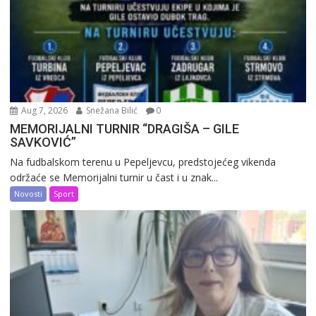
Aug 7, 2026
Snežana Bilić
0
MEMORIJALNI TURNIR “DRAGIŠA – GILE
SAVKOVIĆ”
Na fudbalskom terenu u Pepeljevcu, predstojećeg vikenda
održaće se Memorijalni turnir u čast i u znak...
Novosti
Sport