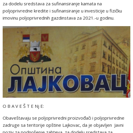
za dodelu sredstava za sufinansiranje kamata na
poljoprivredne kredite i sufinansiranje u investicije u fizičku
imovinu poljoprivrednih gazdinstava za 2021.-u godinu.
O B A V E Š T E Nj E:
Obaveštavaju se poljoprivredni proizvođači i poljoprivredne
zadruge sa teritorije opštine Lajkovac, da je objavljen Javni
poziv za podnošenje zahteva za dodelu sredstava za