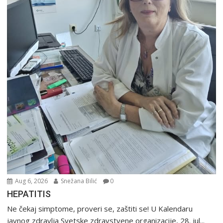
Aug 6, 2026
Snežana Bilić
0
HEPATITIS
Ne čekaj simptome, proveri se, zaštiti se! U Kalendaru
javnog zdravlja Svetske zdravstvene organizacije, 28. jul...