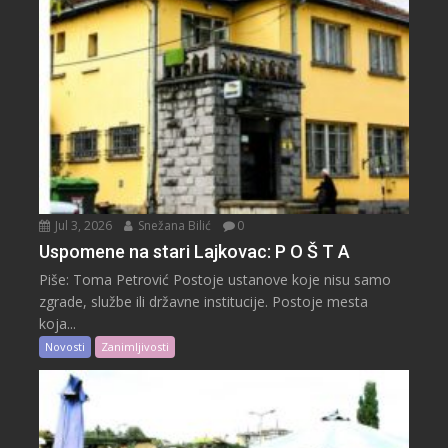
Jul 3, 2026
Snežana Bilić
0
Uspomene na stari Lajkovac: P O Š T A
Piše: Toma Petrović Postoje ustanove koje nisu samo
zgrade, službe ili državne institucije. Postoje mesta
koja...
Novosti
Zanimljivosti