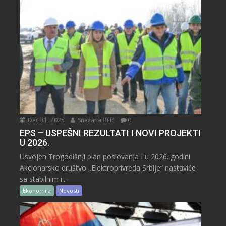
Dec 31, 2025
Snežana Bilić
0
EPS – USPEŠNI REZULTATI I NOVI PROJEKTI
U 2026.
Usvojen Trogodišnji plan poslovanja I u 2026. godini
Akcionarsko društvo „Elektroprivreda Srbije“ nastaviće
sa stabilnim i...
Ekonomija
Novosti