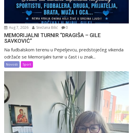
Aug 7, 2026
Snežana Bilić
0
MEMORIJALNI TURNIR “DRAGIŠA – GILE
SAVKOVIĆ”
Na fudbalskom terenu u Pepeljevcu, predstojećeg vikenda
održaće se Memorijalni turnir u čast i u znak...
Novosti
Sport