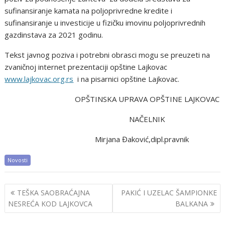
sufinansiranje kamata na poljoprivredne kredite i
sufinansiranje u investicije u fizičku imovinu poljoprivrednih
gazdinstava za 2021 godinu.
Tekst javnog poziva i potrebni obrasci mogu se preuzeti na
zvaničnoj internet prezentaciji opštine Lajkovac
www.lajkovac.org.rs
i na pisarnici opštine Lajkovac.
OPŠTINSKA UPRAVA OPŠTINE LAJKOVAC
NAČELNIK
Mirjana Đaković,dipl.pravnik
Novosti
Post
TEŠKA SAOBRAĆAJNA
PAKIĆ I UZELAC ŠAMPIONKE
navigation
NESREĆA KOD LAJKOVCA
BALKANA