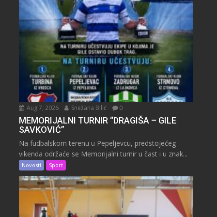
Aug 7, 2026
Snežana Bilić
0
MEMORIJALNI TURNIR “DRAGIŠA – GILE
SAVKOVIĆ”
Na fudbalskom terenu u Pepeljevcu, predstojećeg
vikenda održaće se Memorijalni turnir u čast i u znak...
Novosti
Sport