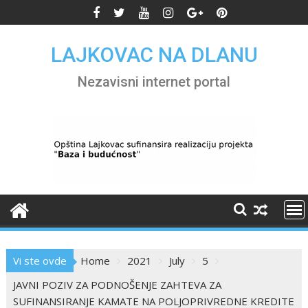
Skip
to
content
LAJKOVAC NA DLANU
Nezavisni internet portal
Vi ste ovde
Home
2021
July
5
JAVNI POZIV ZA PODNOŠENJE ZAHTEVA ZA
SUFINANSIRANJE KAMATE NA POLJOPRIVREDNE KREDITE