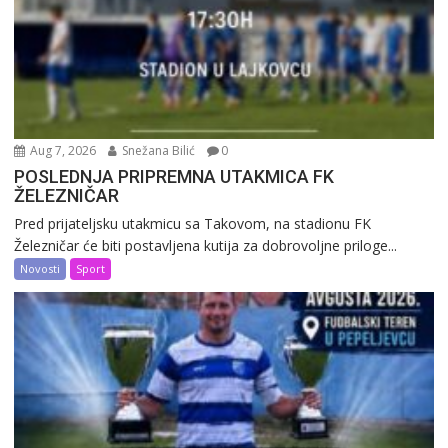
Aug 7, 2026
Snežana Bilić
0
POSLEDNJA PRIPREMNA UTAKMICA FK
ŽELEZNIČAR
Pred prijateljsku utakmicu sa Takovom, na stadionu FK
Železničar će biti postavljena kutija za dobrovoljne priloge...
Novosti
Sport