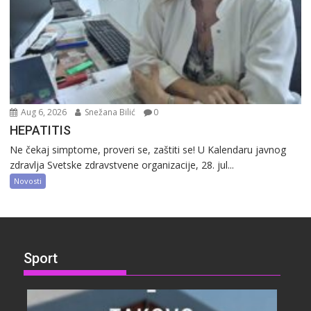
Aug 6, 2026
Snežana Bilić
0
HEPATITIS
Ne čekaj simptome, proveri se, zaštiti se! U Kalendaru javnog
zdravlja Svetske zdravstvene organizacije, 28. jul...
Novosti
Sport