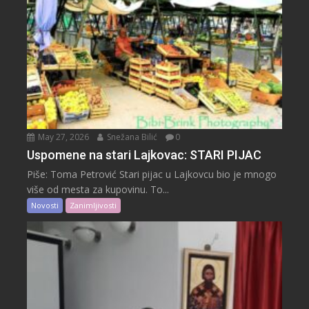
May 27, 2026
Snežana Bilić
0
Uspomene na stari Lajkovac: STARI PIJAC
Piše: Toma Petrović Stari pijac u Lajkovcu bio je mnogo
više od mesta za kupovinu. To...
Novosti
Zanimljivosti