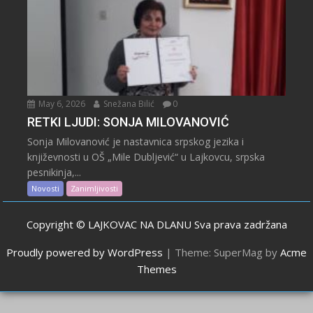
May 6, 2026
Snežana Bilić
0
RETKI LJUDI: SONJA MILOVANOVIĆ
Sonja Milovanović je nastavnica srpskog jezika i
književnosti u OŠ „Mile Dubljević“ u Lajkovcu, srpska
pesnikinja,...
Novosti
Zanimljivosti
Copyright © LAJKOVAC NA DLANU Sva prava zadržana
Proudly powered by WordPress
|
Theme: SuperMag by
Acme
Themes