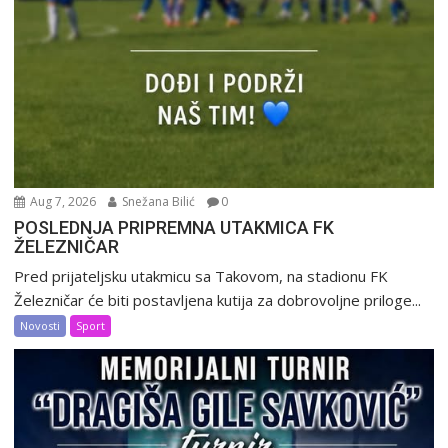
Aug 7, 2026
Snežana Bilić
0
POSLEDNJA PRIPREMNA UTAKMICA FK
ŽELEZNIČAR
Pred prijateljsku utakmicu sa Takovom, na stadionu FK
Železničar će biti postavljena kutija za dobrovoljne priloge...
Novosti
Sport