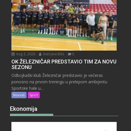
Aug 3, 2026
Snežana Bilić
0
OK ŽELEZNIČAR PREDSTAVIO TIM ZA NOVU
SEZONU
Odbojkaški klub Železničar predstavio je večeras
ponosno na prvom treningu u prelepom ambijentu
Sportske hale u...
Novosti
Sport
Ekonomija