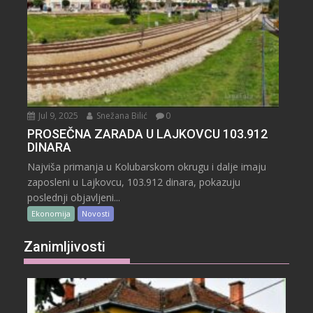
Jul 9, 2025
Snežana Bilić
0
PROSEČNA ZARADA U LAJKOVCU 103.912
DINARA
Najviša primanja u Kolubarskom okrugu i dalje imaju
zaposleni u Lajkovcu, 103.912 dinara, pokazuju
poslednji objavljeni...
Ekonomija
Novosti
Zanimljivosti