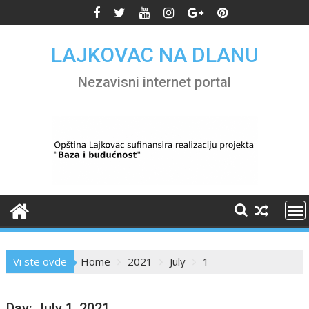
Skip
to
content
LAJKOVAC NA DLANU
Nezavisni internet portal
Vi ste ovde
Home
2021
July
1
Day:
July 1, 2021