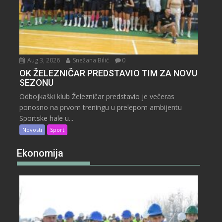
Aug 3, 2026
Snežana Bilić
0
OK ŽELEZNIČAR PREDSTAVIO TIM ZA NOVU
SEZONU
Odbojkaški klub Železničar predstavio je večeras
ponosno na prvom treningu u prelepom ambijentu
Sportske hale u...
Novosti
Sport
Ekonomija