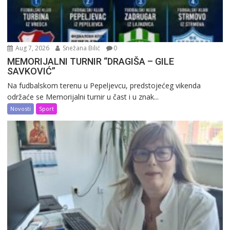
Aug 7, 2026
Snežana Bilić
0
MEMORIJALNI TURNIR “DRAGIŠA – GILE
SAVKOVIĆ”
Na fudbalskom terenu u Pepeljevcu, predstojećeg vikenda
održaće se Memorijalni turnir u čast i u znak...
Novosti
Sport