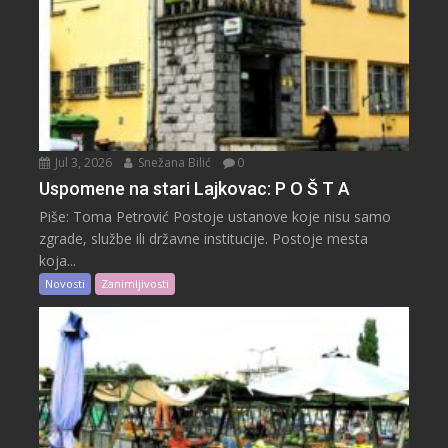
Jul 3, 2026
Snežana Bilić
0
Uspomene na stari Lajkovac: P O Š T A
Piše: Toma Petrović Postoje ustanove koje nisu samo
zgrade, službe ili državne institucije. Postoje mesta
koja...
Novosti
Zanimljivosti