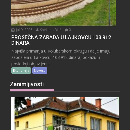
Jul 9, 2025
Snežana Bilić
0
PROSEČNA ZARADA U LAJKOVCU 103.912
DINARA
Najviša primanja u Kolubarskom okrugu i dalje imaju
zaposleni u Lajkovcu, 103.912 dinara, pokazuju
poslednji objavljeni...
Ekonomija
Novosti
Zanimljivosti