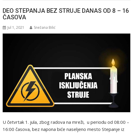
DEO STEPANJA BEZ STRUJE DANAS OD 8 – 16
ČASOVA
Jul 1, 2021
Snežana Bilić
U četvrtak 1. jula, zbog radova na mreži, u periodu od 08:00 –
16:00 časova, bez napona biće naseljeno mesto Stepanje iz