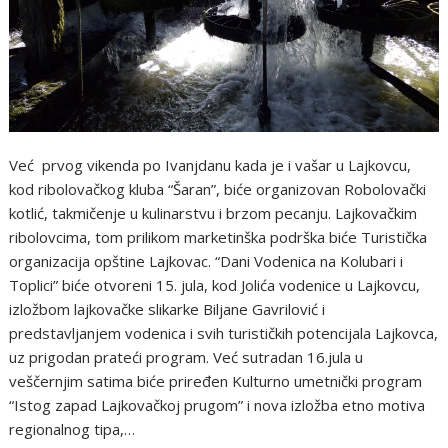
Već prvog vikenda po Ivanjdanu kada je i vašar u Lajkovcu,
kod ribolovačkog kluba “Šaran”, biće organizovan Robolovački
kotlić, takmičenje u kulinarstvu i brzom pecanju. Lajkovačkim
ribolovcima, tom prilikom marketinška podrška biće Turistička
organizacija opštine Lajkovac. “Dani Vodenica na Kolubari i
Toplici” biće otvoreni 15. jula, kod Jolića vodenice u Lajkovcu,
izložbom lajkovačke slikarke Biljane Gavrilović i
predstavljanjem vodenica i svih turističkih potencijala Lajkovca,
uz prigodan prateći program. Već sutradan 16.jula u
veščernjim satima biće priređen Kulturno umetnički program
“Istog zapad Lajkovačkoj prugom” i nova izložba etno motiva
regionalnog tipa,…