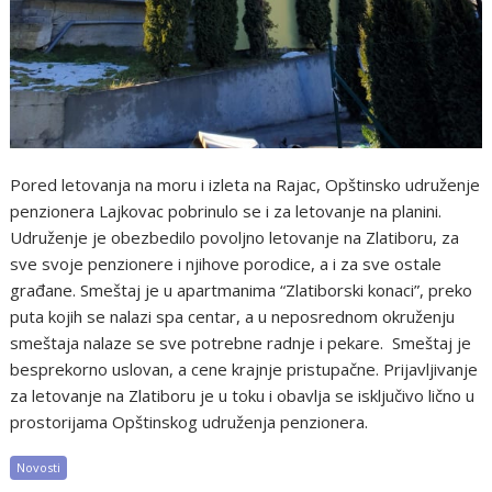
Pored letovanja na moru i izleta na Rajac, Opštinsko udruženje
penzionera Lajkovac pobrinulo se i za letovanje na planini.
Udruženje je obezbedilo povoljno letovanje na Zlatiboru, za
sve svoje penzionere i njihove porodice, a i za sve ostale
građane. Smeštaj je u apartmanima “Zlatiborski konaci”, preko
puta kojih se nalazi spa centar, a u neposrednom okruženju
smeštaja nalaze se sve potrebne radnje i pekare. Smeštaj je
besprekorno uslovan, a cene krajnje pristupačne. Prijavljivanje
za letovanje na Zlatiboru je u toku i obavlja se isključivo lično u
prostorijama Opštinskog udruženja penzionera.
Novosti