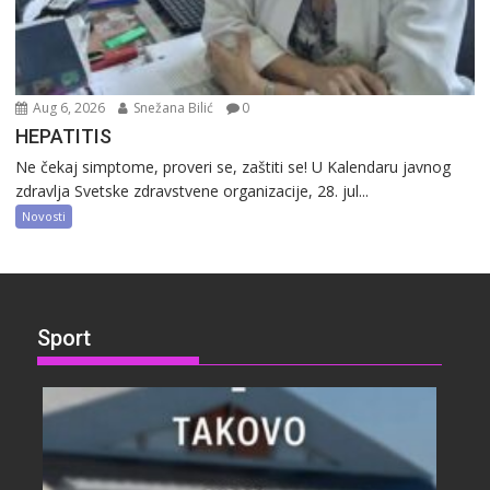
Aug 6, 2026
Snežana Bilić
0
HEPATITIS
Ne čekaj simptome, proveri se, zaštiti se! U Kalendaru javnog
zdravlja Svetske zdravstvene organizacije, 28. jul...
Novosti
Sport