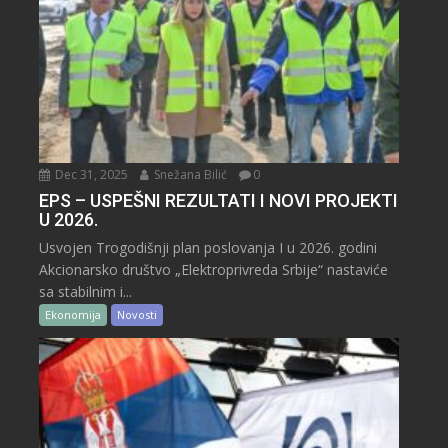
Dec 31, 2025
Snežana Bilić
0
EPS – USPEŠNI REZULTATI I NOVI PROJEKTI
U 2026.
Usvojen Trogodišnji plan poslovanja I u 2026. godini
Akcionarsko društvo „Elektroprivreda Srbije“ nastaviće
sa stabilnim i...
Ekonomija
Novosti