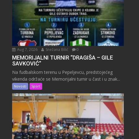
Aug 7, 2026
Snežana Bilić
0
MEMORIJALNI TURNIR “DRAGIŠA – GILE
SAVKOVIĆ”
Na fudbalskom terenu u Pepeljevcu, predstojećeg
vikenda održaće se Memorijalni turnir u čast i u znak...
Novosti
Sport