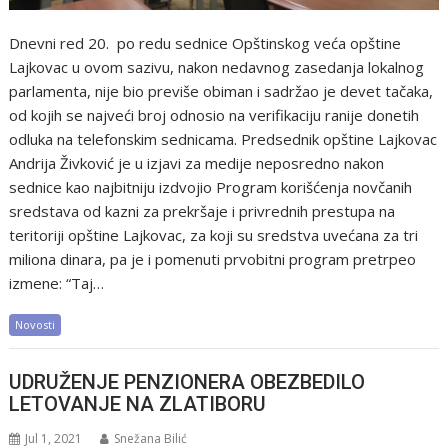
Dnevni red 20. po redu sednice Opštinskog veća opštine
Lajkovac u ovom sazivu, nakon nedavnog zasedanja lokalnog
parlamenta, nije bio previše obiman i sadržao je devet tačaka,
od kojih se najveći broj odnosio na verifikaciju ranije donetih
odluka na telefonskim sednicama. Predsednik opštine Lajkovac
Andrija Živković je u izjavi za medije neposredno nakon
sednice kao najbitniju izdvojio Program korišćenja novčanih
sredstava od kazni za prekršaje i privrednih prestupa na
teritoriji opštine Lajkovac, za koji su sredstva uvećana za tri
miliona dinara, pa je i pomenuti prvobitni program pretrpeo
izmene: “Taj…
Novosti
UDRUŽENJE PENZIONERA OBEZBEDILO
LETOVANJE NA ZLATIBORU
Jul 1, 2021
Snežana Bilić