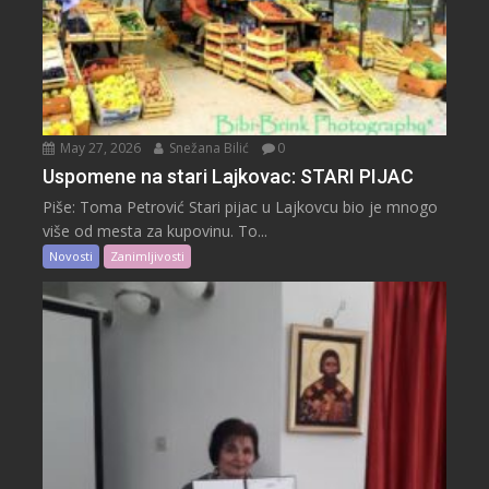
May 27, 2026
Snežana Bilić
0
Uspomene na stari Lajkovac: STARI PIJAC
Piše: Toma Petrović Stari pijac u Lajkovcu bio je mnogo
više od mesta za kupovinu. To...
Novosti
Zanimljivosti