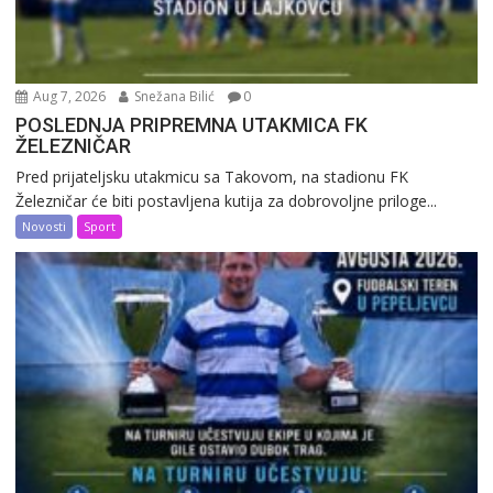
Aug 7, 2026
Snežana Bilić
0
POSLEDNJA PRIPREMNA UTAKMICA FK
ŽELEZNIČAR
Pred prijateljsku utakmicu sa Takovom, na stadionu FK
Železničar će biti postavljena kutija za dobrovoljne priloge...
Novosti
Sport