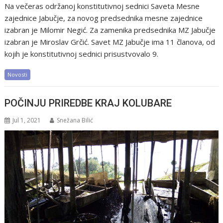
Na večeras održanoj konstitutivnoj sednici Saveta Mesne
zajednice Jabučje, za novog predsednika mesne zajednice
izabran je Milomir Negić. Za zamenika predsednika MZ Jabučje
izabran je Miroslav Grčić. Savet MZ Jabučje ima 11 članova, od
kojih je konstitutivnoj sednici prisustvovalo 9.
Novosti
POČINJU PRIREDBE KRAJ KOLUBARE
Jul 1, 2021
Snežana Bilić