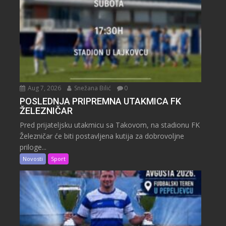
Aug 7, 2026
Snežana Bilić
0
POSLEDNJA PRIPREMNA UTAKMICA FK
ŽELEZNIČAR
Pred prijateljsku utakmicu sa Takovom, na stadionu FK
Železničar će biti postavljena kutija za dobrovoljne
priloge...
Novosti
Sport