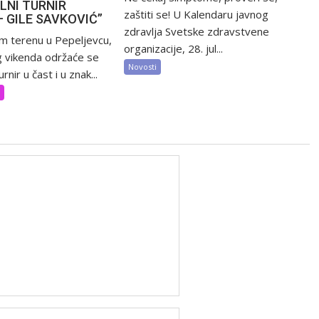
LNI TURNIR
zaštiti se! U Kalendaru javnog
– GILE SAVKOVIĆ”
zdravlja Svetske zdravstvene
m terenu u Pepeljevcu,
organizacije, 28. jul...
 vikenda održaće se
Novosti
rnir u čast i u znak...
t