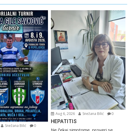
Aug 6, 2026
Snežana Bilić
0
HEPATITIS
Snežana Bilić
0
Ne čekaj simptome, proveri se,