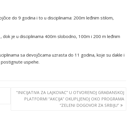
jčice do 9 godina i to u disciplinama: 200m leđnim stilom,
u , dok je u disciplinama 400m slobodno, 100m i 200 m leđnim
sciplinama sa devojčicama uzrasta do 11 godina, koje su dakle i
a postignute uspehe.
“INICIJATIVA ZA LAJKOVAC” U OTVORENOJ GRAĐANSKOJ
PLATFORMI “AKCIJA” OKUPLJENOJ OKO PROGRAMA
“ZELENI DOGOVOR ZA SRBIJU”