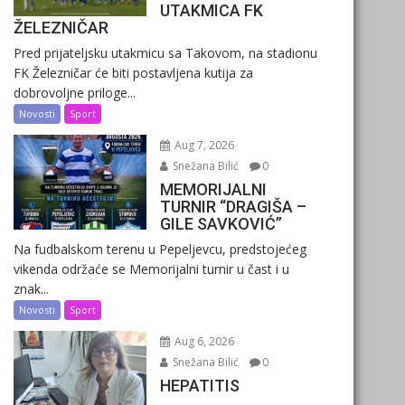
UTAKMICA FK
ŽELEZNIČAR
Pred prijateljsku utakmicu sa Takovom, na stadionu
FK Železničar će biti postavljena kutija za
dobrovoljne priloge...
Novosti
Sport
Aug 7, 2026
Snežana Bilić
0
MEMORIJALNI
TURNIR “DRAGIŠA –
GILE SAVKOVIĆ”
Na fudbalskom terenu u Pepeljevcu, predstojećeg
vikenda održaće se Memorijalni turnir u čast i u
znak...
Novosti
Sport
Aug 6, 2026
Snežana Bilić
0
HEPATITIS