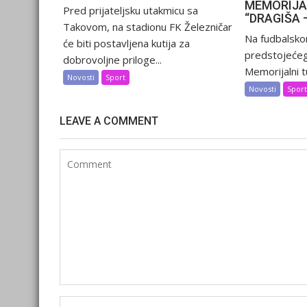
MEMORIJA
Pred prijateljsku utakmicu sa
“DRAGIŠA 
Takovom, na stadionu FK Železničar
Na fudbalsko
će biti postavljena kutija za
predstojećeg
dobrovoljne priloge...
Memorijalni tu
Novosti
Sport
Novosti
Spor
LEAVE A COMMENT