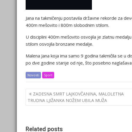
Jana na takmičenju postavila državne rekorde za devo
400m mešovito i 800m slobodnim stilom.
U disciplini 400m mešovito osvojila je zlatnu medalj
stilom osvojila bronzane medalje.
Malena Jana koja ima samo 9 godina takmičila se u di
po dve godine starije od nje, što posebno naglašav
Novosti
Sport
Post
ZADESNA SMRT LAJKOVČANINA, MALOLETNA
navigation
TRUDNA LJIŽANKA NOŽEM UBILA MUŽA
Related posts