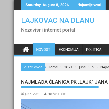
Skip
Saturday, August 8, 2026
Najnovije vesti
to
content
LAJKOVAC NA DLANU
Nezavisni internet portal
NOVOSTI
EKONOMIJA
POLITIKA
Vi ste ovde
Home
2021
June
5
NAJM
NAJMLAĐA ČLANICA PK „LAJK“ JANA 
Jun 5, 2021
Snežana Bilić