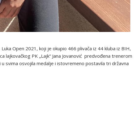
uka Open 2021, koji je okupio 466 plivača iz 44 kluba iz BIH,
anica lajkovačkog PK „Lajk“ Jana Jovanović predvođena trenerom
 i u svima osvojila medalje i istovremeno postavila tri državna