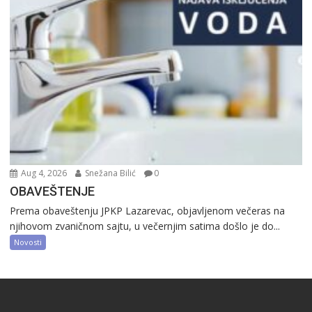
Aug 4, 2026
Snežana Bilić
0
OBAVEŠTENJE
Prema obaveštenju JPKP Lazarevac, objavljenom večeras na
njihovom zvaničnom sajtu, u večernjim satima došlo je do...
Novosti