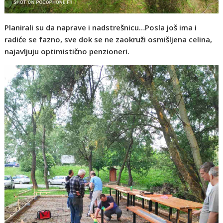
Planirali su da naprave i nadstrešnicu…Posla još ima i
radiće se fazno, sve dok se ne zaokruži osmišljena celina,
najavljuju optimistično penzioneri.