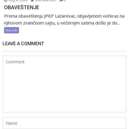
OBAVEŠTENJE
Prema obaveštenju JPKP Lazarevac, objavljenom večeras na
njihovom zvaničnom sajtu, u večernjim satima došlo je do...
Novosti
LEAVE A COMMENT