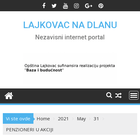
Skip
to
content
LAJKOVAC NA DLANU
Nezavisni internet portal
Vi ste ovde
Home
2021
May
31
PENZIONERI U AKCIJI