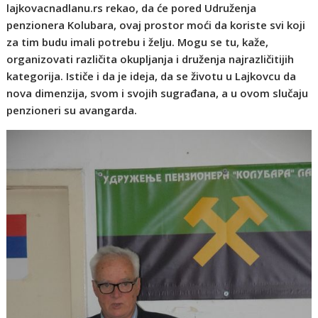
lajkovacnadlanu.rs rekao, da će pored Udruženja
penzionera Kolubara, ovaj prostor moći da koriste svi koji
za tim budu imali potrebu i želju. Mogu se tu, kaže,
organizovati različita okupljanja i druženja najrazličitijih
kategorija. Ističe i da je ideja, da se životu u Lajkovcu da
nova dimenzija, svom i svojih sugrađana, a u ovom slučaju
penzioneri su avangarda.