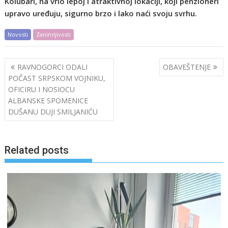
Kolubari, na vrlo lepoj i atraktivnoj lokaciji, koji penzioneri
upravo uređuju, sigurno brzo i lako naći svoju svrhu.
Novosti
Zanimljivosti
Post
RAVNOGORCI ODALI
OBAVEŠTENJE
navigation
POČAST SRPSKOM VOJNIKU,
OFICIRU I NOSIOCU
ALBANSKE SPOMENICE
DUŠANU DUJI SMILJANIĆU
Related posts