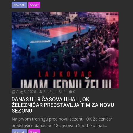
Novosti
Sport
Aug 3, 2026
Snežana Bilić
0
DANAS U 18 ČASOVA U HALI, OK
ŽELEZNIČAR PREDSTAVLJA TIM ZA NOVU
SEZONU
Na prvom treningu pred novu sezonu, OK Železničar
predstaviće danas od 18 časova u Sportskoj hali...
Novosti
Sport