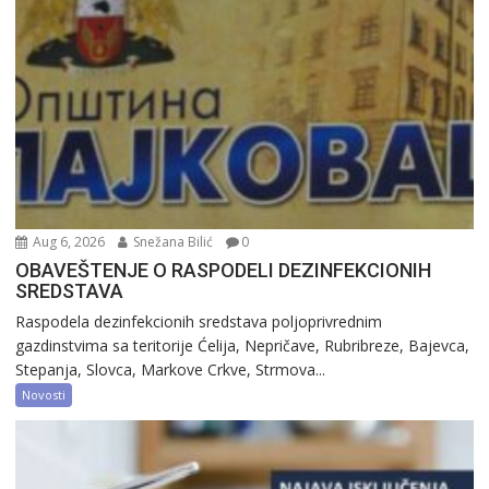
Aug 6, 2026
Snežana Bilić
0
OBAVEŠTENJE O RASPODELI DEZINFEKCIONIH
SREDSTAVA
Raspodela dezinfekcionih sredstava poljoprivrednim
gazdinstvima sa teritorije Ćelija, Nepričave, Rubribreze, Bajevca,
Stepanja, Slovca, Markove Crkve, Strmova...
Novosti