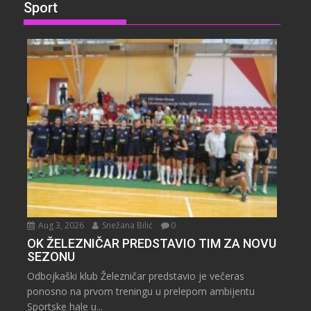
Sport
Aug 3, 2026
Snežana Bilić
0
OK ŽELEZNIČAR PREDSTAVIO TIM ZA NOVU
SEZONU
Odbojkaški klub Železničar predstavio je večeras
ponosno na prvom treningu u prelepom ambijentu
Sportske hale u...