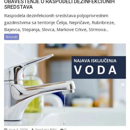
OBAVEŠTENJE O RASPODELI DEZINFEKCIONIH
SREDSTAVA
Raspodela dezinfekcionih sredstava poljoprivrednim
gazdinstvima sa teritorije Ćelija, Nepričave, Rubribreze,
Bajevca, Stepanja, Slovca, Markove Crkve, Strmova...
Novosti
Aug 4, 2026
Snežana Bilić
0