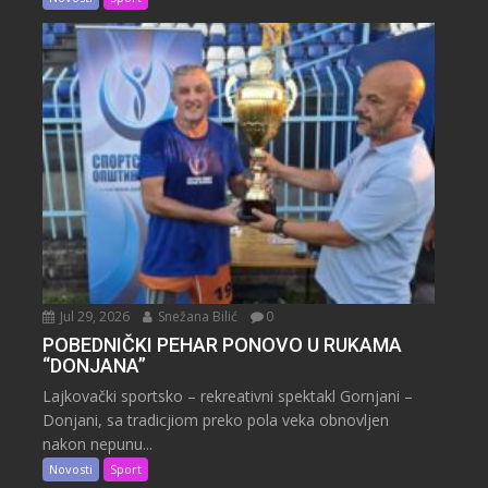
Jul 29, 2026
Snežana Bilić
0
POBEDNIČKI PEHAR PONOVO U RUKAMA
“DONJANA”
Lajkovački sportsko – rekreativni spektakl Gornjani –
Donjani, sa tradicjiom preko pola veka obnovljen
nakon nepunu...
Novosti
Sport