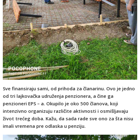
Sve finansiraju sami, od prihoda za članarinu. Ovo je jedno
od tri lajkovačka udruženja penzionera, a čine ga
penzioneri EPS – a. Okupilo je oko 500 članova, koji
intenzivno organizuju različite aktivnosti i osmišljavaju
život trećeg doba. Kažu, da sada rade sve ono za šta nisu
imali vremena pre odlaska u penziju.