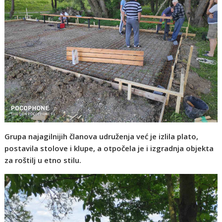
Grupa najagilnijih članova udruženja već je izlila plato,
postavila stolove i klupe, a otpočela je i izgradnja objekta
za roštilj u etno stilu.