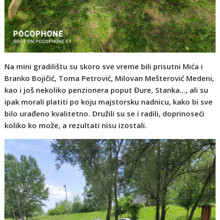
Na mini gradilištu su skoro sve vreme bili prisutni Mića i
Branko Bojičić, Toma Petrović, Milovan Mešterović Medeni,
kao i još nekoliko penzionera poput Đure, Stanka…, ali su
ipak morali platiti po koju majstorsku nadnicu, kako bi sve
bilo urađeno kvalitetno. Družili su se i radili, doprinoseći
koliko ko može, a rezultati nisu izostali.