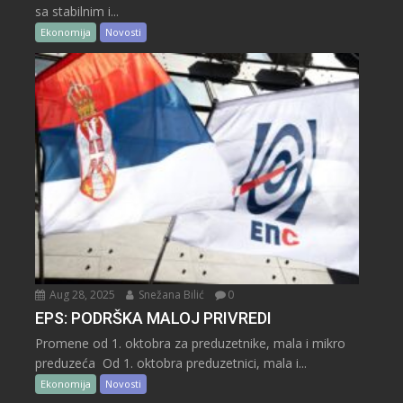
sa stabilnim i...
Ekonomija
Novosti
Aug 28, 2025
Snežana Bilić
0
EPS: PODRŠKA MALOJ PRIVREDI
Promene od 1. oktobra za preduzetnike, mala i mikro
preduzeća Od 1. oktobra preduzetnici, mala i...
Ekonomija
Novosti