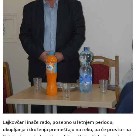
Lajkovčani inače rado, posebno u letnjem periodu,
okupljanja i druženja premeštaju na reku, pa će prostor na