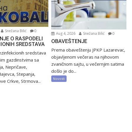
Snežana Bilić
0
Aug 4, 2026
Snežana Bilić
0
NJE O RASPODELI
OBAVEŠTENJE
CIONIH SREDSTAVA
Prema obaveštenju JPKP Lazarevac,
zinfekcionih sredstava
objavljenom večeras na njihovom
nim gazdinstvima sa
zvaničnom sajtu, u večernjim satima
ija, Nepričave,
došlo je do...
Bajevca, Stepanja,
Novosti
ve Crkve, Strmova...