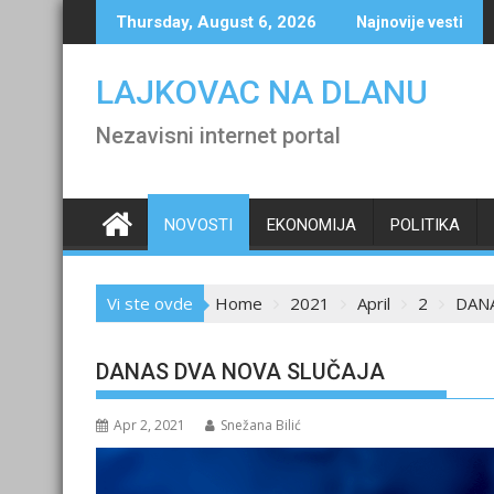
Skip
Thursday, August 6, 2026
Najnovije vesti
to
content
LAJKOVAC NA DLANU
Nezavisni internet portal
NOVOSTI
EKONOMIJA
POLITIKA
Vi ste ovde
Home
2021
April
2
DANA
DANAS DVA NOVA SLUČAJA
Apr 2, 2021
Snežana Bilić