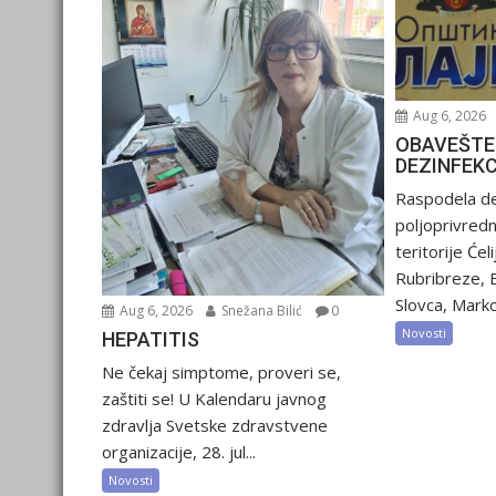
Aug 6, 2026
OBAVEŠTE
DEZINFEK
Raspodela de
poljoprivred
teritorije Ćel
Rubribreze, 
Slovca, Marko
Aug 6, 2026
Snežana Bilić
0
Novosti
HEPATITIS
Ne čekaj simptome, proveri se,
zaštiti se! U Kalendaru javnog
zdravlja Svetske zdravstvene
organizacije, 28. jul...
Novosti