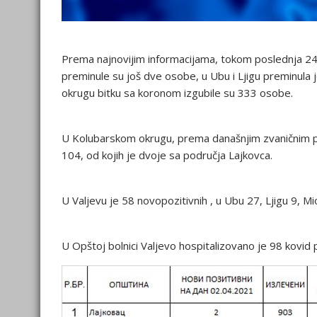
Prema najnovijim informacijama, tokom poslednja 24
preminule su još dve osobe, u Ubu i Ljigu preminula
okrugu bitku sa koronom izgubile su 333 osobe.
U Kolubarskom okrugu, prema današnjim zvaničnim po
104, od kojih je dvoje sa područja Lajkovca.
U Valjevu je 58 novopozitivnih , u Ubu 27, Ljigu 9, Mio
U Opštoj bolnici Valjevo hospitalizovano je 98 kovid 