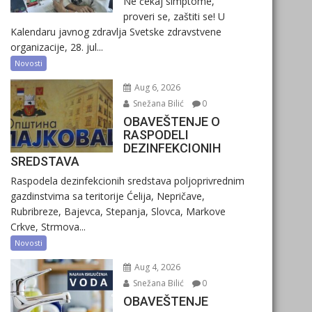
Ne čekaj simptome,
proveri se, zaštiti se! U
Kalendaru javnog zdravlja Svetske zdravstvene
organizacije, 28. jul...
Novosti
Aug 6, 2026
Snežana Bilić
0
OBAVEŠTENJE O
RASPODELI
DEZINFEKCIONIH
SREDSTAVA
Raspodela dezinfekcionih sredstava poljoprivrednim
gazdinstvima sa teritorije Ćelija, Nepričave,
Rubribreze, Bajevca, Stepanja, Slovca, Markove
Crkve, Strmova...
Novosti
Aug 4, 2026
Snežana Bilić
0
OBAVEŠTENJE