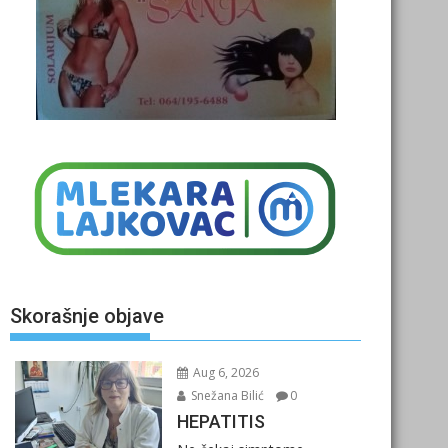
Skorašnje objave
Aug 6, 2026
Snežana Bilić
0
HEPATITIS