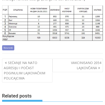
Novosti
Post
SEĆANJE NA NATO
VAKCINISANO 2054
navigation
AGRESIJU I POČAST
LAJKOVČANA
POGINULIM LAJKOVAČKIM
POLICAJCIMA
Related posts