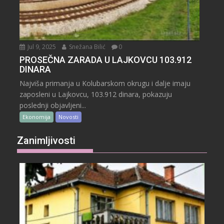
Jul 9, 2025
Snežana Bilić
0
PROSEČNA ZARADA U LAJKOVCU 103.912
DINARA
Najviša primanja u Kolubarskom okrugu i dalje imaju
zaposleni u Lajkovcu, 103.912 dinara, pokazuju
poslednji objavljeni...
Ekonomija
Novosti
Zanimljivosti