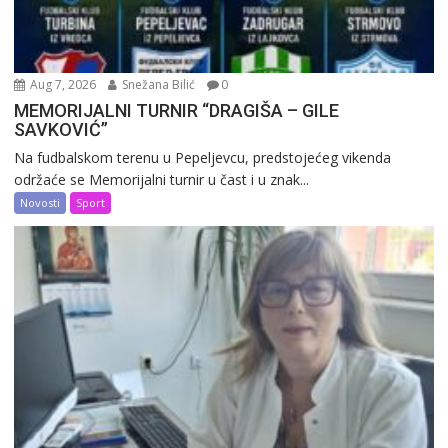
Aug 7, 2026
Snežana Bilić
0
MEMORIJALNI TURNIR “DRAGIŠA – GILE
SAVKOVIĆ”
Na fudbalskom terenu u Pepeljevcu, predstojećeg vikenda
održaće se Memorijalni turnir u čast i u znak...
Novosti
Sport