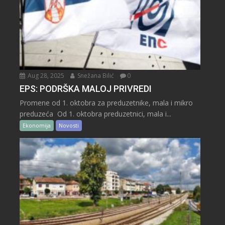
Aug 28, 2025
Snežana Bilić
0
EPS: PODRŠKA MALOJ PRIVREDI
Promene od 1. oktobra za preduzetnike, mala i mikro
preduzeća Od 1. oktobra preduzetnici, mala i...
Ekonomija
Novosti