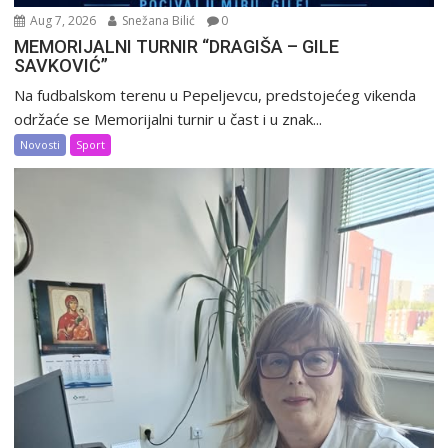
Aug 7, 2026
Snežana Bilić
0
MEMORIJALNI TURNIR “DRAGIŠA – GILE
SAVKOVIĆ”
Na fudbalskom terenu u Pepeljevcu, predstojećeg vikenda
održaće se Memorijalni turnir u čast i u znak...
Novosti
Sport