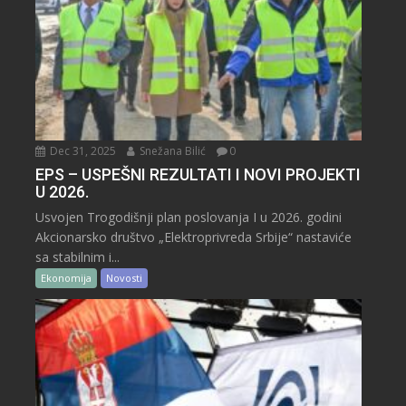
Dec 31, 2025
Snežana Bilić
0
EPS – USPEŠNI REZULTATI I NOVI PROJEKTI
U 2026.
Usvojen Trogodišnji plan poslovanja I u 2026. godini
Akcionarsko društvo „Elektroprivreda Srbije“ nastaviće
sa stabilnim i...
Ekonomija
Novosti