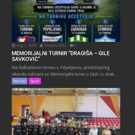
Aug 7, 2026
Snežana Bilić
0
MEMORIJALNI TURNIR “DRAGIŠA – GILE
SAVKOVIĆ”
Na fudbalskom terenu u Pepeljevcu, predstojećeg
vikenda održaće se Memorijalni turnir u čast i u znak...
Novosti
Sport