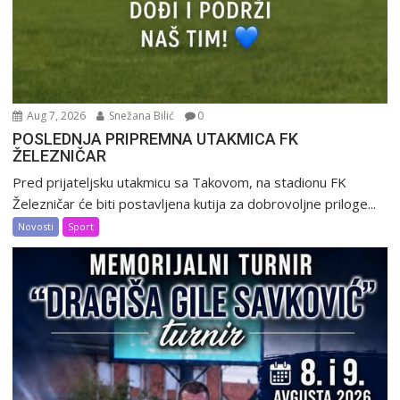
Aug 7, 2026
Snežana Bilić
0
POSLEDNJA PRIPREMNA UTAKMICA FK
ŽELEZNIČAR
Pred prijateljsku utakmicu sa Takovom, na stadionu FK
Železničar će biti postavljena kutija za dobrovoljne priloge...
Novosti
Sport