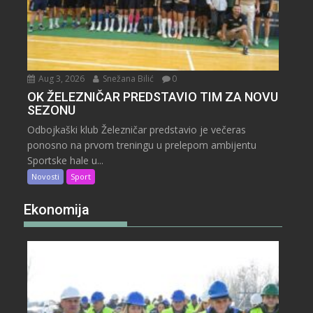
Aug 3, 2026
Snežana Bilić
0
OK ŽELEZNIČAR PREDSTAVIO TIM ZA NOVU
SEZONU
Odbojkaški klub Železničar predstavio je večeras
ponosno na prvom treningu u prelepom ambijentu
Sportske hale u...
Novosti
Sport
Ekonomija