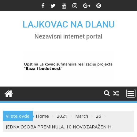
Skip
to
content
LAJKOVAC NA DLANU
Nezavisni internet portal
Vi ste ovde
Home
2021
March
26
JEDNA OSOBA PREMINULA, 10 NOVOZARAŽENIH