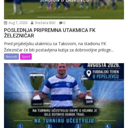
Aug 7, 2026
Snežana Bilić
0
POSLEDNJA PRIPREMNA UTAKMICA FK
ŽELEZNIČAR
Pred prijateljsku utakmicu sa Takovom, na stadionu FK
Železničar će biti postavljena kutija za dobrovoljne priloge...
Novosti
Sport