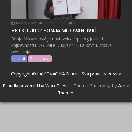
May 6, 2026
Snežana Bilić
0
RETKI LJUDI: SONJA MILOVANOVIĆ
Sonja Milovanović je nastavnica srpskog jezika i
književnosti u OŠ „Mile Dubljević“ u Lajkovcu, srpska
pesnikinja,...
Novosti
Zanimljivosti
Copyright © LAJKOVAC NA DLANU Sva prava zadržana
Proudly powered by WordPress
|
Theme: SuperMag by
Acme
Themes