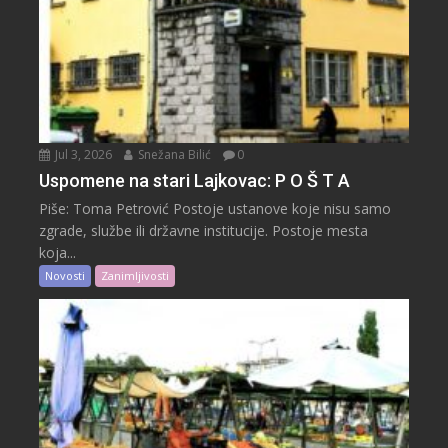
Jul 3, 2026
Snežana Bilić
0
Uspomene na stari Lajkovac: P O Š T A
Piše: Toma Petrović Postoje ustanove koje nisu samo
zgrade, službe ili državne institucije. Postoje mesta
koja...
Novosti
Zanimljivosti