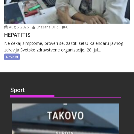
Aug 6, 2026
Snežana Bilić
0
HEPATITIS
Ne čekaj simptome, proveri se, zaštiti se! U Kalendaru javnog
zdravlja Svetske zdravstvene organizacije, 28. jul...
Novosti
Sport