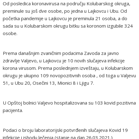
Od posledica koronavirusa na području Kolubarskog okruga,
preminule su još dve osobe, po jedna u Lajkovcu i Ubu. Od
početka pandemije u Lajkovcu je preminula 21 osoba, a do
sada su u Kolubarskom okrugu bitku sa koronom izgubile 324
osobe.
Prema današnjim zvaničnim podacima Zavoda za javno
zdravlje Valjevo, u Lajkovcu je 10 novih slučajeva infekcije
korona virusom. Prema poslednjem izveštaju, u Kolubarskom
okrugu je ukupno 109 novopozitivnih osoba , od toga u Valjevu
51, u Ubu 20, Osečini 13, Mionici 8 i Ljigu 7.
U Opštoj bolnici Valjevo hospitalizovana su 103 kovid pozitivna
pacijenta.
Podaci o broju laboratorijski potvrđenih slučajeva Kovid 19
infekcije i ishodu lečenja (stanje na dan 26.03.2021.)