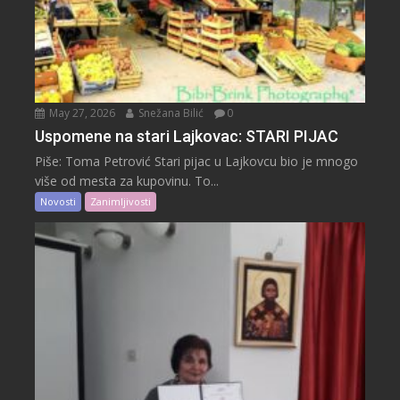
May 27, 2026
Snežana Bilić
0
Uspomene na stari Lajkovac: STARI PIJAC
Piše: Toma Petrović Stari pijac u Lajkovcu bio je mnogo
više od mesta za kupovinu. To...
Novosti
Zanimljivosti