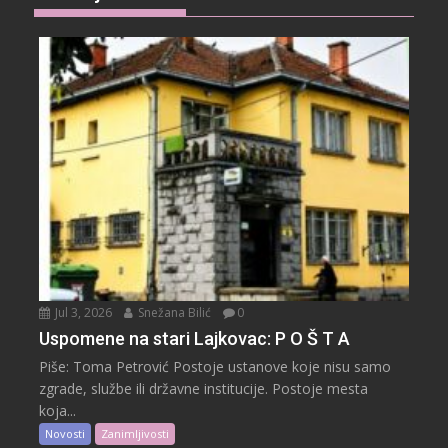
Jul 3, 2026
Snežana Bilić
0
Uspomene na stari Lajkovac: P O Š T A
Piše: Toma Petrović Postoje ustanove koje nisu samo
zgrade, službe ili državne institucije. Postoje mesta
koja...
Novosti
Zanimljivosti