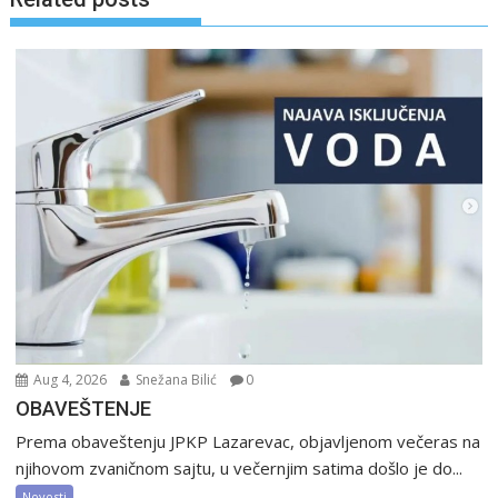
Aug 4, 2026
Snežana Bilić
0
OBAVEŠTENJE
Prema obaveštenju JPKP Lazarevac, objavljenom večeras na
njihovom zvaničnom sajtu, u večernjim satima došlo je do...
Novosti