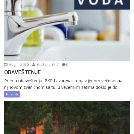
Aug 4, 2026
Snežana Bilić
0
OBAVEŠTENJE
Prema obaveštenju JPKP Lazarevac, objavljenom večeras na
njihovom zvaničnom sajtu, u večernjim satima došlo je do...
Novosti