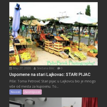
May 27, 2026
Snežana Bilić
0
Uspomene na stari Lajkovac: STARI PIJAC
Piše: Toma Petrović Stari pijac u Lajkovcu bio je mnogo
više od mesta za kupovinu. To...
Novosti
Zanimljivosti