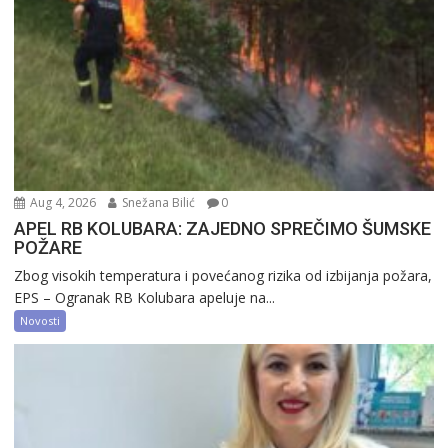
Aug 4, 2026
Snežana Bilić
0
APEL RB KOLUBARA: ZAJEDNO SPREČIMO ŠUMSKE
POŽARE
Zbog visokih temperatura i povećanog rizika od izbijanja požara,
EPS – Ogranak RB Kolubara apeluje na...
Novosti