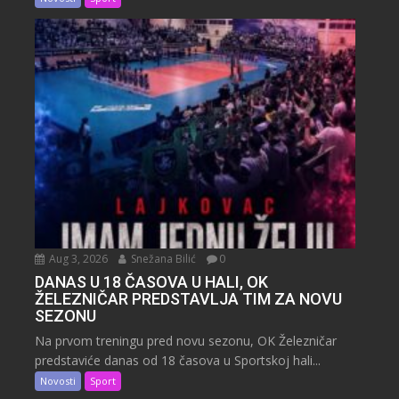
Aug 3, 2026
Snežana Bilić
0
DANAS U 18 ČASOVA U HALI, OK
ŽELEZNIČAR PREDSTAVLJA TIM ZA NOVU
SEZONU
Na prvom treningu pred novu sezonu, OK Železničar
predstaviće danas od 18 časova u Sportskoj hali...
Novosti
Sport