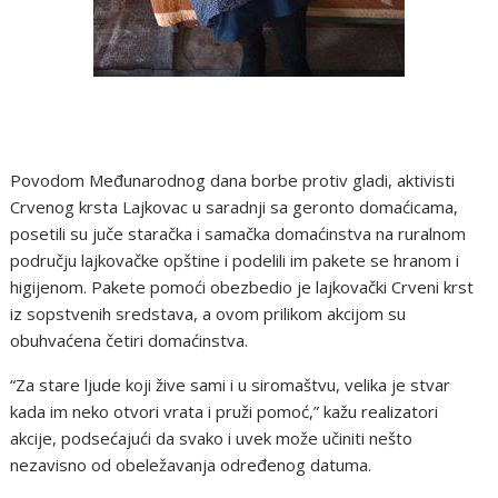
Povodom Međunarodnog dana borbe protiv gladi, aktivisti
Crvenog krsta Lajkovac u saradnji sa geronto domaćicama,
posetili su juče staračka i samačka domaćinstva na ruralnom
području lajkovačke opštine i podelili im pakete se hranom i
higijenom. Pakete pomoći obezbedio je lajkovački Crveni krst
iz sopstvenih sredstava, a ovom prilikom akcijom su
obuhvaćena četiri domaćinstva.
“Za stare ljude koji žive sami i u siromaštvu, velika je stvar
kada im neko otvori vrata i pruži pomoć,” kažu realizatori
akcije, podsećajući da svako i uvek može učiniti nešto
nezavisno od obeležavanja određenog datuma.