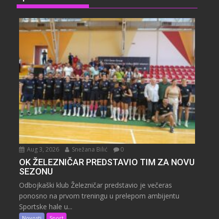
Aug 3, 2026
Snežana Bilić
0
OK ŽELEZNIČAR PREDSTAVIO TIM ZA NOVU
SEZONU
Odbojkaški klub Železničar predstavio je večeras
ponosno na prvom treningu u prelepom ambijentu
Sportske hale u...
Novosti
Sport