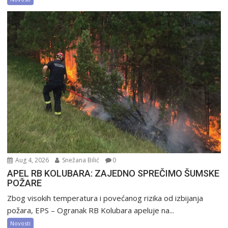
Aug 4, 2026
Snežana Bilić
0
APEL RB KOLUBARA: ZAJEDNO SPREČIMO ŠUMSKE
POŽARE
Zbog visokih temperatura i povećanog rizika od izbijanja
požara, EPS – Ogranak RB Kolubara apeluje na...
Novosti