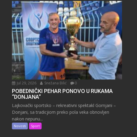
Jul 29, 2026
Snežana Bilić
0
POBEDNIČKI PEHAR PONOVO U RUKAMA
“DONJANA”
Lajkovački sportsko – rekreativni spektakl Gornjani –
Donjani, sa tradicjiom preko pola veka obnovljen
nakon nepunu...
Novosti
Sport