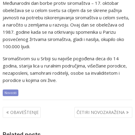
Međunarodni dan borbe protiv siromaštva – 17. oktobar
obeležava se u celom svetu sa ciljem da se skrene pažnja
javnosti na potrebu iskorenjavanja siromaštva u celom svetu,
a naročito u zemljama u razvoju. Ovaj dan se obeležava od
1987. godine kada se na otkrivanju spomenika u Parizu
posvećenog žrtvama siromaštva, gladi i nasilja, okupilo oko
100.000 ljudi.
Siromaštvom su u Srbiji su najviše pogođena deca do 14
godina, starija lica u ruralnim područjima, višečlane porodice,
nezaposleni, samohrani roditelji, osobe sa invaliditetom i
porodice u kojima oni žive.
Novosti
Post
OBAVEŠTENJE
ČETIRI NOVOZARAŽENA
navigation
Related posts