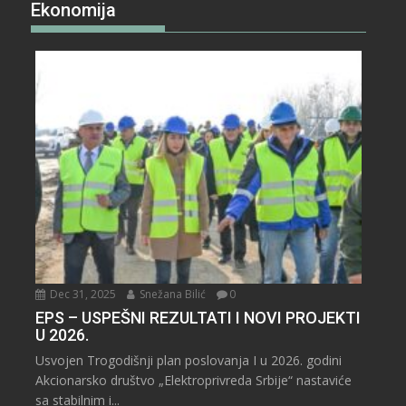
Ekonomija
Dec 31, 2025
Snežana Bilić
0
EPS – USPEŠNI REZULTATI I NOVI PROJEKTI
U 2026.
Usvojen Trogodišnji plan poslovanja I u 2026. godini
Akcionarsko društvo „Elektroprivreda Srbije“ nastaviće
sa stabilnim i...