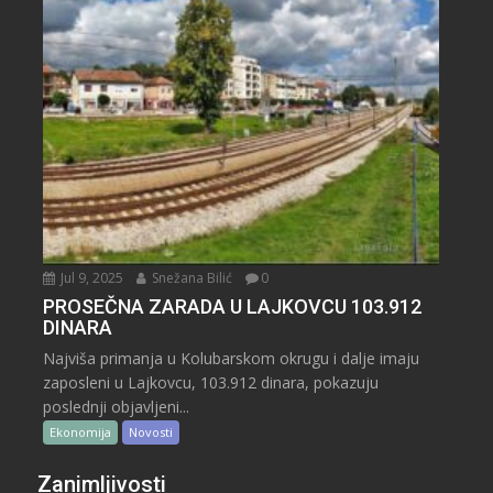
Jul 9, 2025
Snežana Bilić
0
PROSEČNA ZARADA U LAJKOVCU 103.912
DINARA
Najviša primanja u Kolubarskom okrugu i dalje imaju
zaposleni u Lajkovcu, 103.912 dinara, pokazuju
poslednji objavljeni...
Ekonomija
Novosti
Zanimljivosti