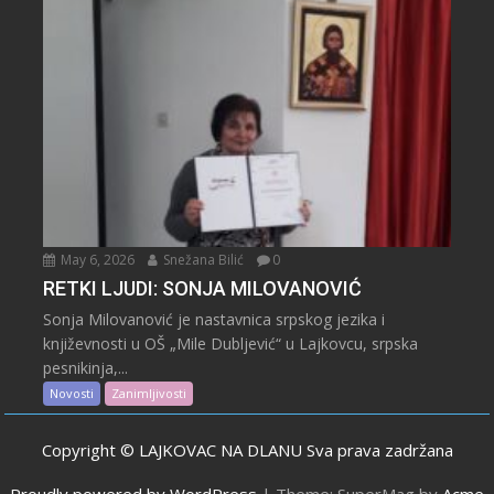
May 6, 2026
Snežana Bilić
0
RETKI LJUDI: SONJA MILOVANOVIĆ
Sonja Milovanović je nastavnica srpskog jezika i
književnosti u OŠ „Mile Dubljević“ u Lajkovcu, srpska
pesnikinja,...
Novosti
Zanimljivosti
Copyright © LAJKOVAC NA DLANU Sva prava zadržana