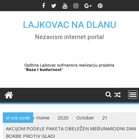
Skip
to
content
LAJKOVAC NA DLANU
Nezavisni internet portal
Vi ste ovde
Home
2020
October
21
AKCIJOM PODELE PAKETA OBELEŽEN MEĐUNARODNI DAN
BORBE PROTIV GLADI