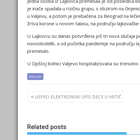
Jedna osoba iz Lajkovca preminula je od posledica kor
je inače spadala u rizičnu grupu, s obzirom na činjeni
u Valjevu, a potom je prebačena za Beograd na lečenj
žrtva korone u novom talasu, na području lajkovačke 
U Lajkovcu su danas potvrđena još tri nova slučaja 
novoobolelih, a od početka pandemije na području laj
preminulo.
U Opštoj bolnici Valjevo hospitalizovana su trenutno dv
Novosti
Post
USPEO ELEKTRONSKI UPIS DECE U VRTIĆ
navigation
Related posts