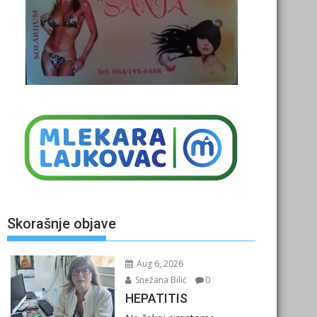
Skorašnje objave
Aug 6, 2026
Snežana Bilić
0
HEPATITIS