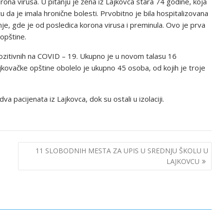
ona virusa. U pitanju je žena iz Lajkovca stara 74 godine, koja
cu da je imala hronične bolesti. Prvobitno je bila hospitalizovana
e, gde je od posledica korona virusa i preminula. Ovo je prva
opštine.
pozitivnih na COVID – 19. Ukupno je u novom talasu 16
kovačke opštine obolelo je ukupno 45 osoba, od kojih je troje
a pacijenata iz Lajkovca, dok su ostali u izolaciji.
11 SLOBODNIH MESTA ZA UPIS U SREDNJU ŠKOLU U
LAJKOVCU