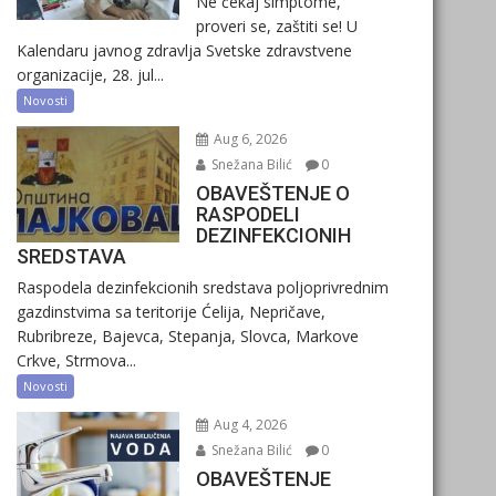
Ne čekaj simptome,
proveri se, zaštiti se! U
Kalendaru javnog zdravlja Svetske zdravstvene
organizacije, 28. jul...
Novosti
Aug 6, 2026
Snežana Bilić
0
OBAVEŠTENJE O
RASPODELI
DEZINFEKCIONIH
SREDSTAVA
Raspodela dezinfekcionih sredstava poljoprivrednim
gazdinstvima sa teritorije Ćelija, Nepričave,
Rubribreze, Bajevca, Stepanja, Slovca, Markove
Crkve, Strmova...
Novosti
Aug 4, 2026
Snežana Bilić
0
OBAVEŠTENJE