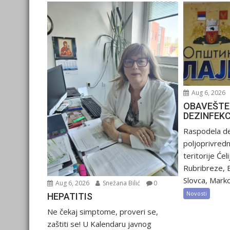
Aug 6, 2026
OBAVEŠTE
DEZINFEK
Raspodela de
poljoprivred
teritorije Ćel
Rubribreze, 
Slovca, Marko
Aug 6, 2026
Snežana Bilić
0
Novosti
HEPATITIS
Ne čekaj simptome, proveri se,
zaštiti se! U Kalendaru javnog