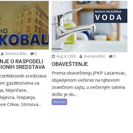
Snežana Bilić
0
Aug 4, 2026
Snežana Bilić
0
NJE O RASPODELI
OBAVEŠTENJE
CIONIH SREDSTAVA
Prema obaveštenju JPKP Lazarevac,
zinfekcionih sredstava
objavljenom večeras na njihovom
nim gazdinstvima sa
zvaničnom sajtu, u večernjim satima
ija, Nepričave,
došlo je do...
Bajevca, Stepanja,
Novosti
ve Crkve, Strmova...