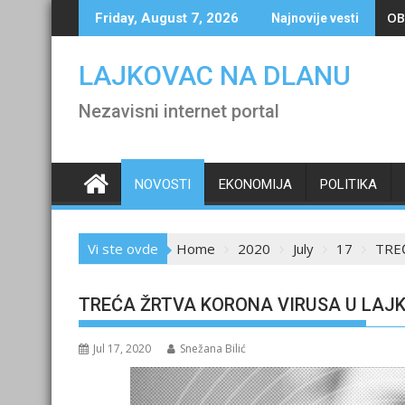
Skip
OB
Friday, August 7, 2026
Najnovije vesti
to
content
LAJKOVAC NA DLANU
Nezavisni internet portal
NOVOSTI
EKONOMIJA
POLITIKA
Vi ste ovde
Home
2020
July
17
TRE
TREĆA ŽRTVA KORONA VIRUSA U LAJ
Jul 17, 2020
Snežana Bilić