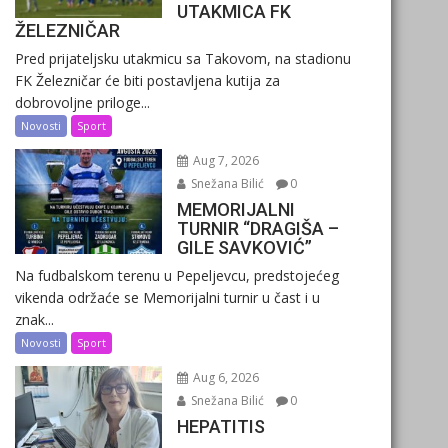
UTAKMICA FK
ŽELEZNIČAR
Pred prijateljsku utakmicu sa Takovom, na stadionu
FK Železničar će biti postavljena kutija za
dobrovoljne priloge...
Novosti
Sport
Aug 7, 2026
Snežana Bilić
0
MEMORIJALNI
TURNIR “DRAGIŠA –
GILE SAVKOVIĆ”
Na fudbalskom terenu u Pepeljevcu, predstojećeg
vikenda održaće se Memorijalni turnir u čast i u
znak...
Novosti
Sport
Aug 6, 2026
Snežana Bilić
0
HEPATITIS