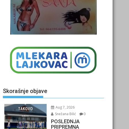
Skorašnje objave
Aug 7, 2026
Snežana Bilić
0
POSLEDNJA
PRIPREMNA