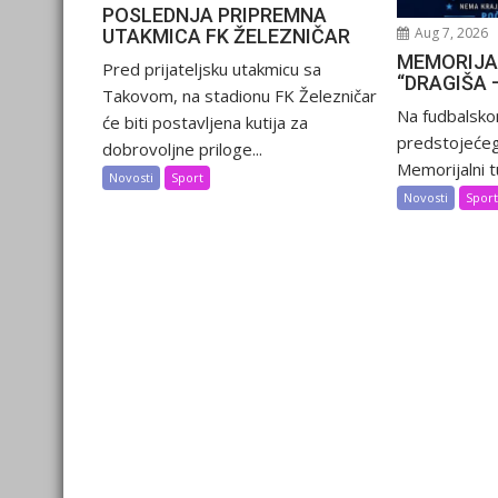
POSLEDNJA PRIPREMNA
Aug 7, 2026
UTAKMICA FK ŽELEZNIČAR
MEMORIJA
Pred prijateljsku utakmicu sa
“DRAGIŠA 
Takovom, na stadionu FK Železničar
Na fudbalsko
će biti postavljena kutija za
predstojećeg
dobrovoljne priloge...
Memorijalni tu
Novosti
Sport
Novosti
Spor