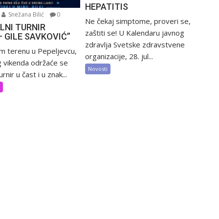
HEPATITIS
Snežana Bilić
0
Ne čekaj simptome, proveri se,
LNI TURNIR
zaštiti se! U Kalendaru javnog
– GILE SAVKOVIĆ”
zdravlja Svetske zdravstvene
m terenu u Pepeljevcu,
organizacije, 28. jul...
 vikenda održaće se
Novosti
rnir u čast i u znak...
t