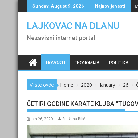
Skip
M
Sunday, August 9, 2026
Najnovije vesti
to
content
LAJKOVAC NA DLANU
Nezavisni internet portal
NOVOSTI
EKONOMIJA
POLITIKA
Vi ste ovde
Home
2020
January
26
ČETIRI GODINE KARATE KLUBA “TUCOV
Jan 26, 2020
Snežana Bilić