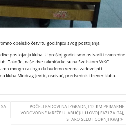
kromno obeležio četvrtu godišnjicu svog postojanja.
godine postojanja kluba. U prošloj godini smo ostvarili izvanredne
lji klub. Takođe, naše dve takmičarke su na Svetskom WKC
Imamo mnogo razloga da budemo veoma zadovoljni i
ma kluba Miodrag Jevtić, osnivač, predsednik i trener kluba.
 SA
POČELI RADOVI NA IZGRADNJI 12 KM PRIMARNE
VODOVODNE MREŽE U JABUČJU, U OVOJ FAZI ZA GAJ,
STARO SELO I GORNJI KRAJ