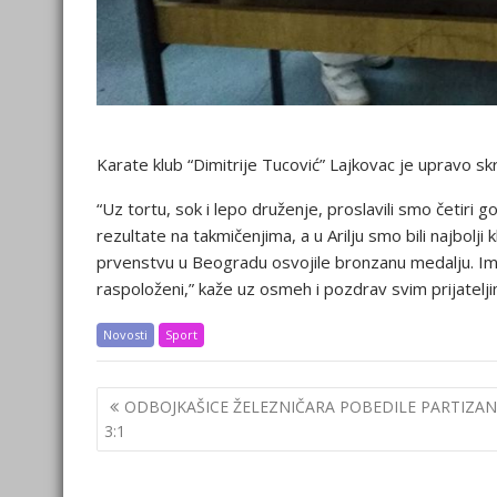
Karate klub “Dimitrije Tucović” Lajkovac je upravo s
“Uz tortu, sok i lepo druženje, proslavili smo četiri 
rezultate na takmičenjima, a u Arilju smo bili najbo
prvenstvu u Beogradu osvojile bronzanu medalju. 
raspoloženi,” kaže uz osmeh i pozdrav svim prijatelji
Novosti
Sport
Post
ODBOJKAŠICE ŽELEZNIČARA POBEDILE PARTIZAN
navigation
3:1