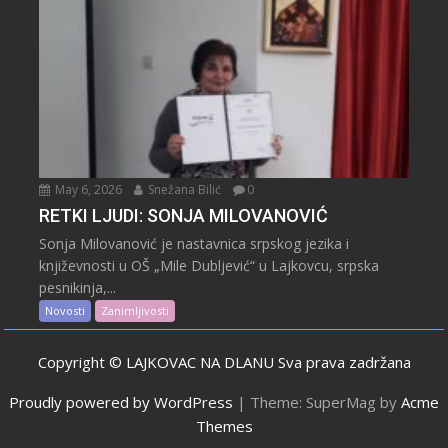
May 6, 2026
Snežana Bilić
0
RETKI LJUDI: SONJA MILOVANOVIĆ
Sonja Milovanović je nastavnica srpskog jezika i
književnosti u OŠ „Mile Dubljević“ u Lajkovcu, srpska
pesnikinja,...
Novosti
Zanimljivosti
Copyright © LAJKOVAC NA DLANU Sva prava zadržana
Proudly powered by WordPress
|
Theme: SuperMag by
Acme
Themes