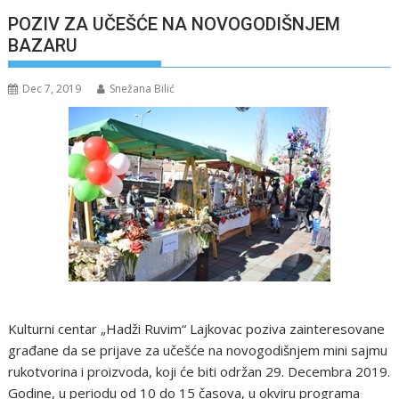
POZIV ZA UČEŠĆE NA NOVOGODIŠNJEM
BAZARU
Dec 7, 2019
Snežana Bilić
Kulturni centar „Hadži Ruvim“ Lajkovac poziva zainteresovane
građane da se prijave za učešće na novogodišnjem mini sajmu
rukotvorina i proizvoda, koji će biti održan 29. Decembra 2019.
Godine, u periodu od 10 do 15 časova, u okviru programa