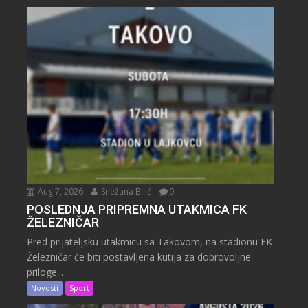
Aug 7, 2026
Snežana Bilić
0
POSLEDNJA PRIPREMNA UTAKMICA FK
ŽELEZNIČAR
Pred prijateljsku utakmicu sa Takovom, na stadionu FK
Železničar će biti postavljena kutija za dobrovoljne
priloge...
Novosti
Sport