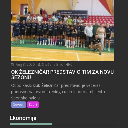
Aug 3, 2026
Snežana Bilić
0
OK ŽELEZNIČAR PREDSTAVIO TIM ZA NOVU
SEZONU
Odbojkaški klub Železničar predstavio je večeras
ponosno na prvom treningu u prelepom ambijentu
Sportske hale u...
Novosti
Sport
Ekonomija