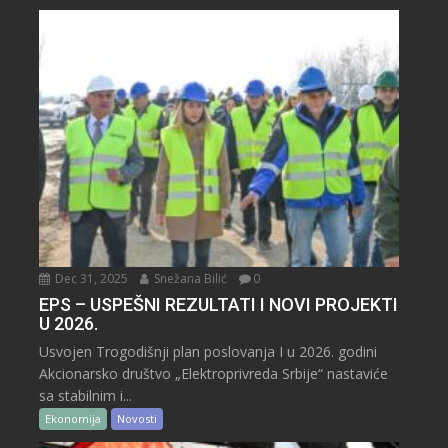
Dec 31, 2025
Snežana Bilić
0
EPS – USPEŠNI REZULTATI I NOVI PROJEKTI
U 2026.
Usvojen Trogodišnji plan poslovanja I u 2026. godini
Akcionarsko društvo „Elektroprivreda Srbije“ nastaviće
sa stabilnim i...
Ekonomija
Novosti