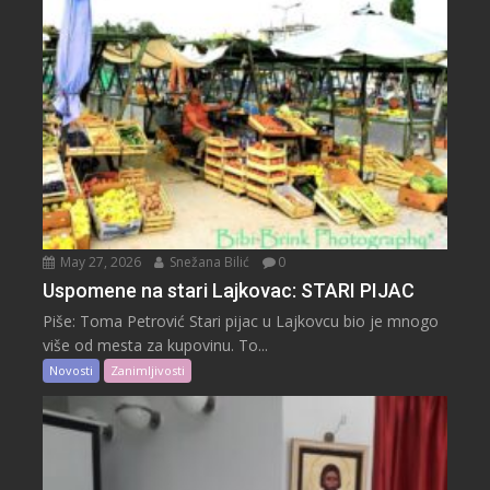
May 27, 2026
Snežana Bilić
0
Uspomene na stari Lajkovac: STARI PIJAC
Piše: Toma Petrović Stari pijac u Lajkovcu bio je mnogo
više od mesta za kupovinu. To...
Novosti
Zanimljivosti