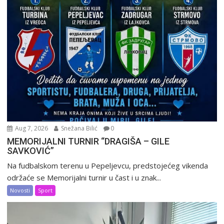
Aug 7, 2026
Snežana Bilić
0
MEMORIJALNI TURNIR “DRAGIŠA – GILE
SAVKOVIĆ”
Na fudbalskom terenu u Pepeljevcu, predstojećeg vikenda
održaće se Memorijalni turnir u čast i u znak...
Novosti
Sport