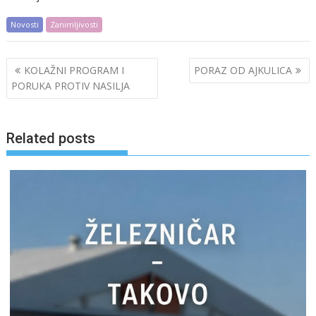
Novosti
Zanimljivosti
Post
KOLAŽNI PROGRAM I
PORAZ OD AJKULICA
navigation
PORUKA PROTIV NASILJA
Related posts