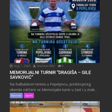
Aug 7, 2026
Snežana Bilić
0
MEMORIJALNI TURNIR “DRAGIŠA – GILE
SAVKOVIĆ”
Na fudbalskom terenu u Pepeljevcu, predstojećeg
vikenda održaće se Memorijalni turnir u čast i u znak...
Novosti
Sport