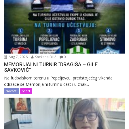
Aug 7, 2026
Snežana Bilić
0
MEMORIJALNI TURNIR “DRAGIŠA – GILE
SAVKOVIĆ”
Na fudbalskom terenu u Pepeljevcu, predstojećeg vikenda
održaće se Memorijalni turnir u čast i u znak...
Novosti
Sport