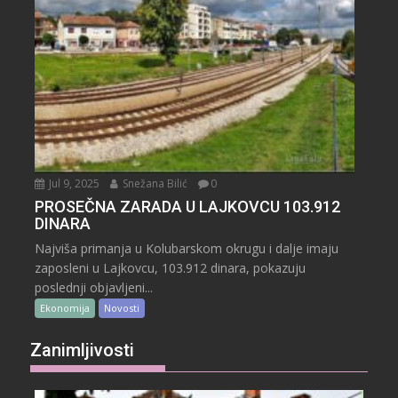
Jul 9, 2025
Snežana Bilić
0
PROSEČNA ZARADA U LAJKOVCU 103.912
DINARA
Najviša primanja u Kolubarskom okrugu i dalje imaju
zaposleni u Lajkovcu, 103.912 dinara, pokazuju
poslednji objavljeni...
Ekonomija
Novosti
Zanimljivosti