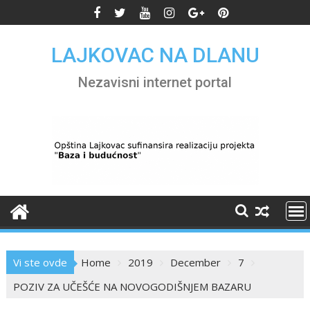
Skip
to
content
LAJKOVAC NA DLANU
Nezavisni internet portal
Vi ste ovde
Home
2019
December
7
POZIV ZA UČEŠĆE NA NOVOGODIŠNJEM BAZARU