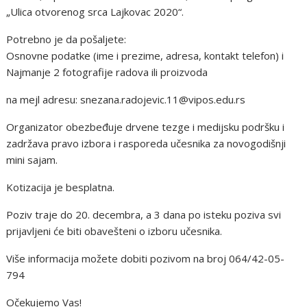
„Ulica otvorenog srca Lajkovac 2020“.
Potrebno je da pošaljete:
Osnovne podatke (ime i prezime, adresa, kontakt telefon) i
Najmanje 2 fotografije radova ili proizvoda
na mejl adresu: snezana.radojevic.11@vipos.edu.rs
Organizator obezbeđuje drvene tezge i medijsku podršku i
zadržava pravo izbora i rasporeda učesnika za novogodišnji
mini sajam.
Kotizacija je besplatna.
Poziv traje do 20. decembra, a 3 dana po isteku poziva svi
prijavljeni će biti obavešteni o izboru učesnika.
Više informacija možete dobiti pozivom na broj 064/42-05-
794
Očekujemo Vas!