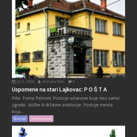
Jul 3, 2026
Snežana Bilić
0
Uspomene na stari Lajkovac: P O Š T A
Piše: Toma Petrović Postoje ustanove koje nisu samo
zgrade, službe ili državne institucije. Postoje mesta
koja...
Novosti
Zanimljivosti