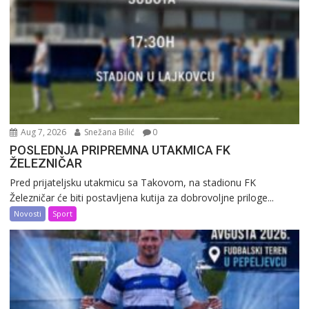
Aug 7, 2026
Snežana Bilić
0
POSLEDNJA PRIPREMNA UTAKMICA FK
ŽELEZNIČAR
Pred prijateljsku utakmicu sa Takovom, na stadionu FK
Železničar će biti postavljena kutija za dobrovoljne priloge...
Novosti
Sport