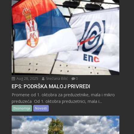
Aug 28, 2025
Snežana Bilić
0
EPS: PODRŠKA MALOJ PRIVREDI
Promene od 1. oktobra za preduzetnike, mala i mikro
preduzeća Od 1. oktobra preduzetnici, mala i...
Ekonomija
Novosti