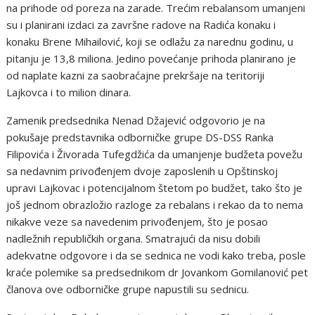
na prihode od poreza na zarade. Trećim rebalansom umanjeni
su i planirani izdaci za završne radove na Radića konaku i
konaku Brene Mihailović, koji se odlažu za narednu godinu, u
pitanju je 13,8 miliona. Jedino povećanje prihoda planirano je
od naplate kazni za saobraćajne prekršaje na teritoriji
Lajkovca i to milion dinara.
Zamenik predsednika Nenad Džajević odgovorio je na
pokušaje predstavnika odborničke grupe DS-DSS Ranka
Filipovića i Živorada Tufegdžića da umanjenje budžeta povežu
sa nedavnim privođenjem dvoje zaposlenih u Opštinskoj
upravi Lajkovac i potencijalnom štetom po budžet, tako što je
još jednom obrazložio razloge za rebalans i rekao da to nema
nikakve veze sa navedenim privođenjem, što je posao
nadležnih republičkih organa. Smatrajući da nisu dobili
adekvatne odgovore i da se sednica ne vodi kako treba, posle
kraće polemike sa predsednikom dr Jovankom Gomilanović pet
članova ove odborničke grupe napustili su sednicu.