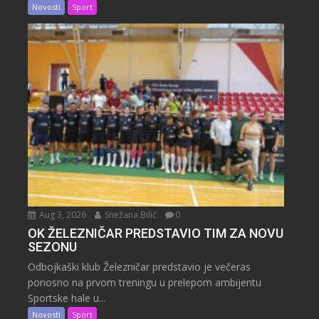
Novosti
Sport
Aug 3, 2026
Snežana Bilić
0
OK ŽELEZNIČAR PREDSTAVIO TIM ZA NOVU
SEZONU
Odbojkaški klub Železničar predstavio je večeras
ponosno na prvom treningu u prelepom ambijentu
Sportske hale u...
Novosti
Sport