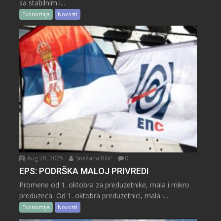
sa stabilnim i...
Ekonomija
Novosti
Aug 28, 2025
Snežana Bilić
0
EPS: PODRŠKA MALOJ PRIVREDI
Promene od 1. oktobra za preduzetnike, mala i mikro
preduzeća Od 1. oktobra preduzetnici, mala i...
Ekonomija
Novosti