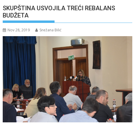
SKUPŠTINA USVOJILA TREĆI REBALANS
BUDŽETA
Nov 28, 2019
Snežana Bilić