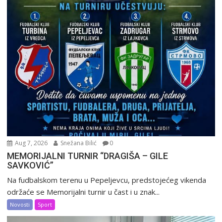
Aug 7, 2026
Snežana Bilić
0
MEMORIJALNI TURNIR “DRAGIŠA – GILE
SAVKOVIĆ”
Na fudbalskom terenu u Pepeljevcu, predstojećeg vikenda
održaće se Memorijalni turnir u čast i u znak...
Novosti
Sport