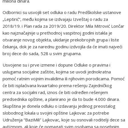
miliona dinara.
Odbornici su usvojili set odluka o radu Predškolske ustanove
„Leptirić“, među kojima se izdvajaju Izveštaj o radu za
2018/19. i Plan rada za 2019/20. Direktor Mila Mitrović Lončar
kao najznačajnije u prethodnoj vaspitnoj godini istakla je
otvaranje novog objekta, ukidanje prekobrojnih grupa i liste
čekanja, dok je za narednu godinu izdvojila da će imati najveći
broj dece do sada, 528 u svim grupama.
Usvojene su i prve izmene i dopune Odluke o pravima i
uslugama socijalne zaštite, kojima se uvodi jednokratna
pomoć ratnim vojnim invalidima ili njihovim porodicama. Pomoć
će biti isplaćivana kvaartalno prema rešenju Zajedničkog
centra za socijalni rad, iznos će biti određen rešenjem
predsednika opštine, a planirano je da to bude 4.000 dinara.
Skupština je donela odluku o izdavanju jedinog preostalog
slobodnog lokala u svojini opštine Lajkovac za potrebe
Udruženja “BaziMili” Lajkovac, koje su osnovali roditelji dece sa
autizmom, ali koje će pomagati svim osobama sa posebnim