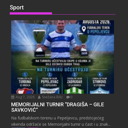
Sport
Aug 7, 2026
Snežana Bilić
0
MEMORIJALNI TURNIR “DRAGIŠA – GILE
SAVKOVIĆ”
Na fudbalskom terenu u Pepeljevcu, predstojećeg
vikenda održaće se Memorijalni turnir u čast i u znak...