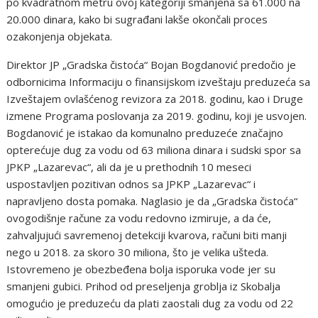
po kvadratnom metru ovoj kategoriji smanjena sa 61.000 na
20.000 dinara, kako bi sugrađani lakše okončali proces
ozakonjenja objekata.
Direktor JP „Gradska čistoća“ Bojan Bogdanović predočio je
odbornicima Informaciju o finansijskom izveštaju preduzeća sa
Izveštajem ovlašćenog revizora za 2018. godinu, kao i Druge
izmene Programa poslovanja za 2019. godinu, koji je usvojen.
Bogdanović je istakao da komunalno preduzeće značajno
opterećuje dug za vodu od 63 miliona dinara i sudski spor sa
JPKP „Lazarevac“, ali da je u prethodnih 10 meseci
uspostavljen pozitivan odnos sa JPKP „Lazarevac“ i
napravljeno dosta pomaka. Naglasio je da „Gradska čistoća“
ovogodišnje račune za vodu redovno izmiruje, a da će,
zahvaljujući savremenoj detekciji kvarova, računi biti manji
nego u 2018. za skoro 30 miliona, što je velika ušteda.
Istovremeno je obezbeđena bolja isporuka vode jer su
smanjeni gubici. Prihod od preseljenja groblja iz Skobalja
omogućio je preduzeću da plati zaostali dug za vodu od 22