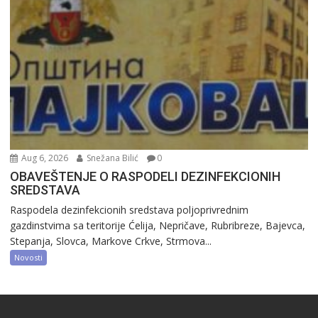
Aug 6, 2026
Snežana Bilić
0
OBAVEŠTENJE O RASPODELI DEZINFEKCIONIH
SREDSTAVA
Raspodela dezinfekcionih sredstava poljoprivrednim
gazdinstvima sa teritorije Ćelija, Nepričave, Rubribreze, Bajevca,
Stepanja, Slovca, Markove Crkve, Strmova...
Novosti