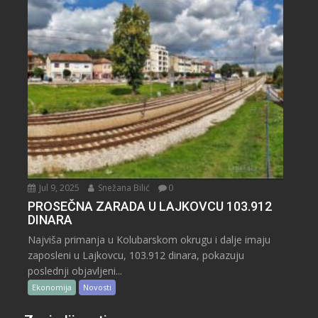
Jul 9, 2025
Snežana Bilić
0
PROSEČNA ZARADA U LAJKOVCU 103.912
DINARA
Najviša primanja u Kolubarskom okrugu i dalje imaju
zaposleni u Lajkovcu, 103.912 dinara, pokazuju
poslednji objavljeni...
Ekonomija
Novosti