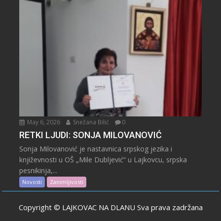
May 6, 2026
Snežana Bilić
0
RETKI LJUDI: SONJA MILOVANOVIĆ
Sonja Milovanović je nastavnica srpskog jezika i
književnosti u OŠ „Mile Dubljević“ u Lajkovcu, srpska
pesnikinja,...
Novosti
Zanimljivosti
Copyright © LAJKOVAC NA DLANU Sva prava zadržana