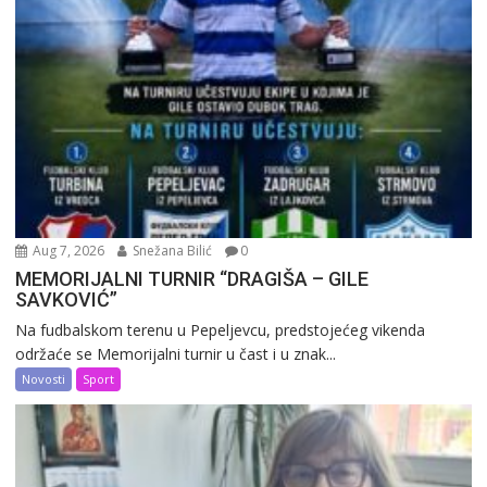
Aug 7, 2026
Snežana Bilić
0
MEMORIJALNI TURNIR “DRAGIŠA – GILE
SAVKOVIĆ”
Na fudbalskom terenu u Pepeljevcu, predstojećeg vikenda
održaće se Memorijalni turnir u čast i u znak...
Novosti
Sport