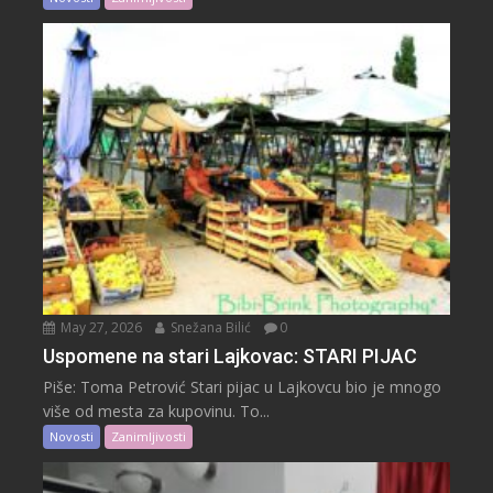
May 27, 2026
Snežana Bilić
0
Uspomene na stari Lajkovac: STARI PIJAC
Piše: Toma Petrović Stari pijac u Lajkovcu bio je mnogo
više od mesta za kupovinu. To...
Novosti
Zanimljivosti