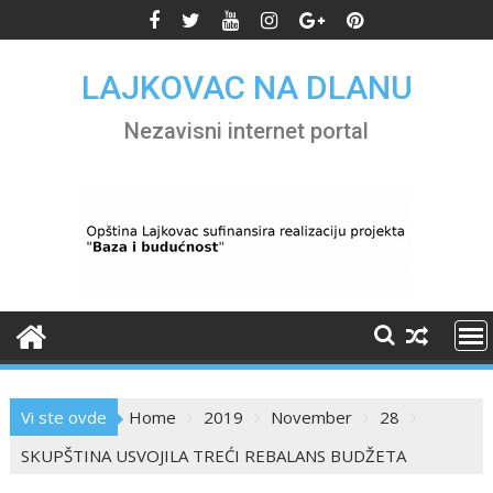
Skip
to
content
LAJKOVAC NA DLANU
Nezavisni internet portal
Vi ste ovde
Home
2019
November
28
SKUPŠTINA USVOJILA TREĆI REBALANS BUDŽETA