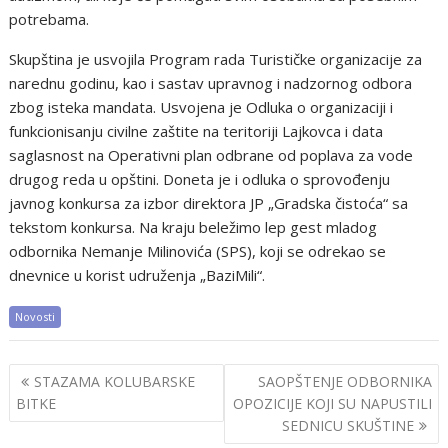
potrebama.
Skupština je usvojila Program rada Turističke organizacije za
narednu godinu, kao i sastav upravnog i nadzornog odbora
zbog isteka mandata. Usvojena je Odluka o organizaciji i
funkcionisanju civilne zaštite na teritoriji Lajkovca i data
saglasnost na Operativni plan odbrane od poplava za vode
drugog reda u opštini. Doneta je i odluka o sprovođenju
javnog konkursa za izbor direktora JP „Gradska čistoća“ sa
tekstom konkursa. Na kraju beležimo lep gest mladog
odbornika Nemanje Milinovića (SPS), koji se odrekao se
dnevnice u korist udruženja „BaziMili“.
Novosti
Post
STAZAMA KOLUBARSKE
SAOPŠTENJE ODBORNIKA
navigation
BITKE
OPOZICIJE KOJI SU NAPUSTILI
SEDNICU SKUŠTINE