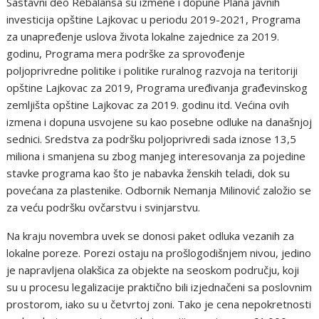
Sastavni deo Rebalansa su izmene i dopune Plana javnih
investicija opštine Lajkovac u periodu 2019-2021, Programa
za unapređenje uslova života lokalne zajednice za 2019.
godinu, Programa mera podrške za sprovođenje
poljoprivredne politike i politike ruralnog razvoja na teritoriji
opštine Lajkovac za 2019, Programa uređivanja građevinskog
zemljišta opštine Lajkovac za 2019. godinu itd. Većina ovih
izmena i dopuna usvojene su kao posebne odluke na današnjoj
sednici. Sredstva za podršku poljoprivredi sada iznose 13,5
miliona i smanjena su zbog manjeg interesovanja za pojedine
stavke programa kao što je nabavka ženskih teladi, dok su
povećana za plastenike. Odbornik Nemanja Milinović založio se
za veću podršku ovčarstvu i svinjarstvu.
Na kraju novembra uvek se donosi paket odluka vezanih za
lokalne poreze. Porezi ostaju na prošlogodišnjem nivou, jedino
je napravljena olakšica za objekte na seoskom području, koji
su u procesu legalizacije praktično bili izjednačeni sa poslovnim
prostorom, iako su u četvrtoj zoni. Tako je cena nepokretnosti