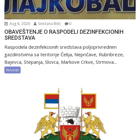
Aug 6, 2026
Snežana Bilić
0
OBAVEŠTENJE O RASPODELI DEZINFEKCIONIH
SREDSTAVA
Raspodela dezinfekcionih sredstava poljoprivrednim
gazdinstvima sa teritorije Ćelija, Nepričave, Rubribreze,
Bajevca, Stepanja, Slovca, Markove Crkve, Strmova...
Novosti