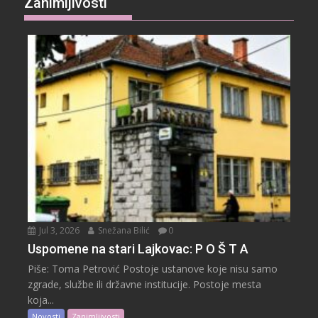
Zanimljivosti
Jul 3, 2026
Snežana Bilić
0
Uspomene na stari Lajkovac: P O Š T A
Piše: Toma Petrović Postoje ustanove koje nisu samo
zgrade, službe ili državne institucije. Postoje mesta
koja...
Novosti
Zanimljivosti