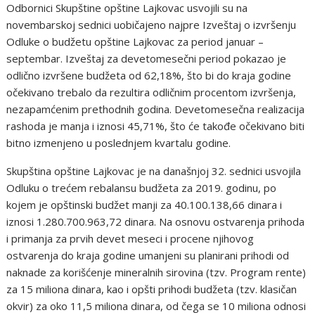
Odbornici Skupštine opštine Lajkovac usvojili su na
novembarskoj sednici uobičajeno najpre Izveštaj o izvršenju
Odluke o budžetu opštine Lajkovac za period januar –
septembar. Izveštaj za devetomesečni period pokazao je
odlično izvršene budžeta od 62,18%, što bi do kraja godine
očekivano trebalo da rezultira odličnim procentom izvršenja,
nezapamćenim prethodnih godina. Devetomesečna realizacija
rashoda je manja i iznosi 45,71%, što će takođe očekivano biti
bitno izmenjeno u poslednjem kvartalu godine.
Skupština opštine Lajkovac je na današnjoj 32. sednici usvojila
Odluku o trećem rebalansu budžeta za 2019. godinu, po
kojem je opštinski budžet manji za 40.100.138,66 dinara i
iznosi 1.280.700.963,72 dinara. Na osnovu ostvarenja prihoda
i primanja za prvih devet meseci i procene njihovog
ostvarenja do kraja godine umanjeni su planirani prihodi od
naknade za korišćenje mineralnih sirovina (tzv. Program rente)
za 15 miliona dinara, kao i opšti prihodi budžeta (tzv. klasičan
okvir) za oko 11,5 miliona dinara, od čega se 10 miliona odnosi