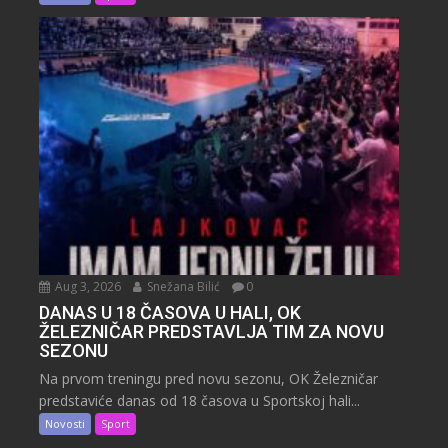
Aug 3, 2026
Snežana Bilić
0
DANAS U 18 ČASOVA U HALI, OK
ŽELEZNIČAR PREDSTAVLJA TIM ZA NOVU
SEZONU
Na prvom treningu pred novu sezonu, OK Železničar
predstaviće danas od 18 časova u Sportskoj hali...
Novosti
Sport