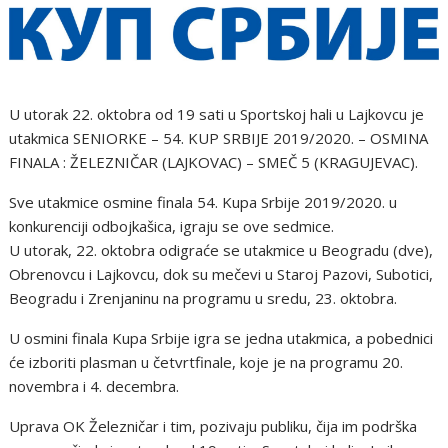
U utorak 22. oktobra od 19 sati u Sportskoj hali u Lajkovcu je
utakmica SENIORKE – 54. KUP SRBIJE 2019/2020. – OSMINA
FINALA : ŽELEZNIČAR (LAJKOVAC) – SMEČ 5 (KRAGUJEVAC).
Sve utakmice osmine finala 54. Kupa Srbije 2019/2020. u
konkurenciji odbojkašica, igraju se ove sedmice.
U utorak, 22. oktobra odigraće se utakmice u Beogradu (dve),
Obrenovcu i Lajkovcu, dok su mečevi u Staroj Pazovi, Subotici,
Beogradu i Zrenjaninu na programu u sredu, 23. oktobra.
U osmini finala Kupa Srbije igra se jedna utakmica, a pobednici
će izboriti plasman u četvrtfinale, koje je na programu 20.
novembra i 4. decembra.
Uprava OK Železničar i tim, pozivaju publiku, čija im podrška