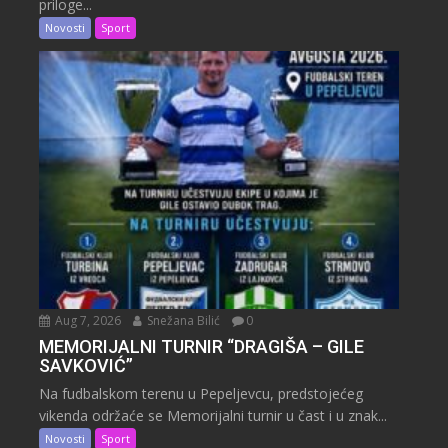
priloge...
Novosti
Sport
Aug 7, 2026
Snežana Bilić
0
MEMORIJALNI TURNIR “DRAGIŠA – GILE
SAVKOVIĆ”
Na fudbalskom terenu u Pepeljevcu, predstojećeg
vikenda održaće se Memorijalni turnir u čast i u znak...
Novosti
Sport