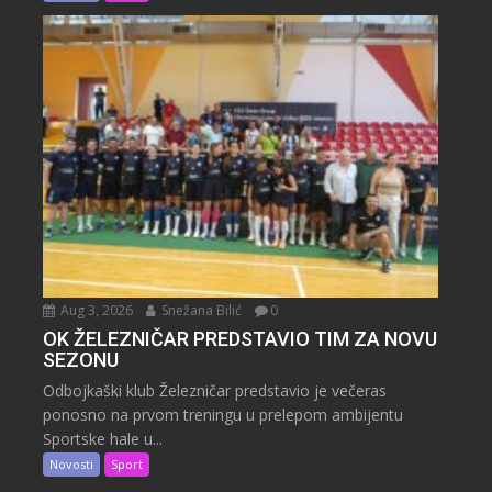
Aug 3, 2026
Snežana Bilić
0
OK ŽELEZNIČAR PREDSTAVIO TIM ZA NOVU
SEZONU
Odbojkaški klub Železničar predstavio je večeras
ponosno na prvom treningu u prelepom ambijentu
Sportske hale u...
Novosti
Sport