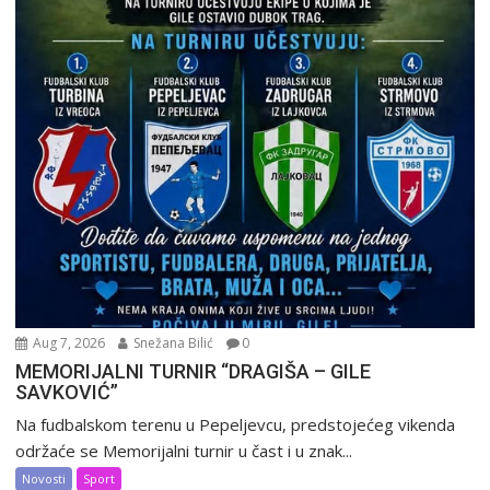
Aug 7, 2026
Snežana Bilić
0
MEMORIJALNI TURNIR “DRAGIŠA – GILE
SAVKOVIĆ”
Na fudbalskom terenu u Pepeljevcu, predstojećeg vikenda
održaće se Memorijalni turnir u čast i u znak...
Novosti
Sport