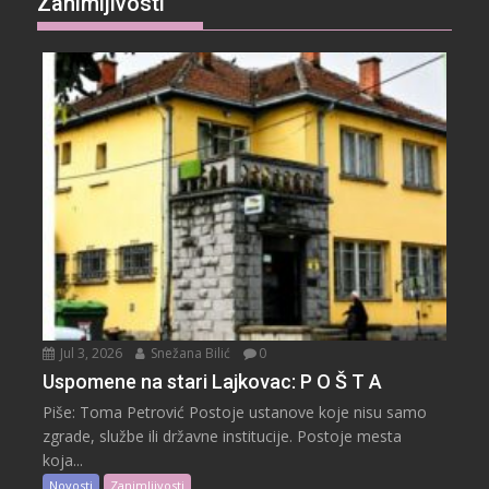
Zanimljivosti
Jul 3, 2026
Snežana Bilić
0
Uspomene na stari Lajkovac: P O Š T A
Piše: Toma Petrović Postoje ustanove koje nisu samo
zgrade, službe ili državne institucije. Postoje mesta
koja...
Novosti
Zanimljivosti