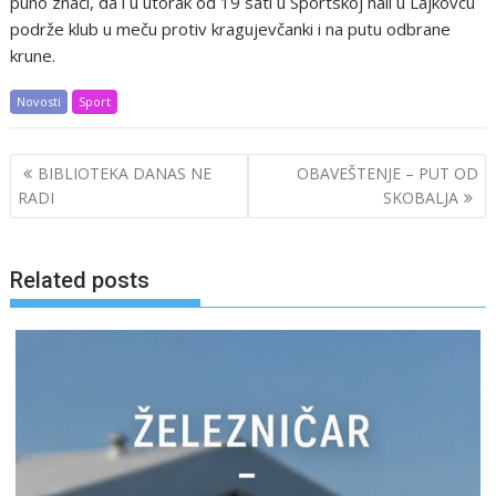
puno znači, da i u utorak od 19 sati u Sportskoj hali u Lajkovcu
podrže klub u meču protiv kragujevčanki i na putu odbrane
krune.
Novosti
Sport
Post
BIBLIOTEKA DANAS NE
OBAVEŠTENJE – PUT OD
navigation
RADI
SKOBALJA
Related posts