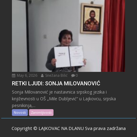
May 6, 2026
Snežana Bilić
0
RETKI LJUDI: SONJA MILOVANOVIĆ
Sonja Milovanović je nastavnica srpskog jezika i
književnosti u OŠ „Mile Dubljević“ u Lajkovcu, srpska
pesnikinja,...
Novosti
Zanimljivosti
Copyright © LAJKOVAC NA DLANU Sva prava zadržana