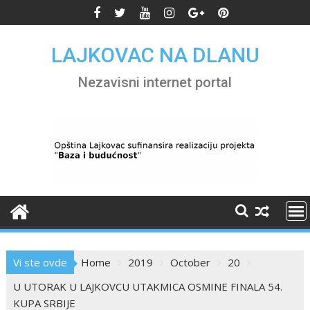
Skip
to
content
LAJKOVAC NA DLANU
Nezavisni internet portal
Vi ste ovde
Home
2019
October
20
U UTORAK U LAJKOVCU UTAKMICA OSMINE FINALA 54.
KUPA SRBIJE