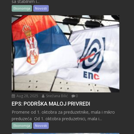
sa stabilnim i...
Ekonomija
Novosti
Aug 28, 2025
Snežana Bilić
0
EPS: PODRŠKA MALOJ PRIVREDI
Promene od 1. oktobra za preduzetnike, mala i mikro
preduzeća Od 1. oktobra preduzetnici, mala i...
Ekonomija
Novosti