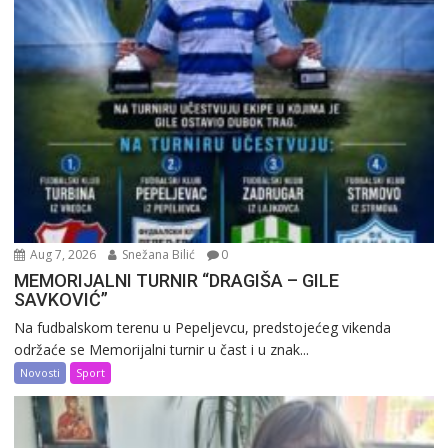
Aug 7, 2026
Snežana Bilić
0
MEMORIJALNI TURNIR “DRAGIŠA – GILE
SAVKOVIĆ”
Na fudbalskom terenu u Pepeljevcu, predstojećeg vikenda
održaće se Memorijalni turnir u čast i u znak...
Novosti
Sport