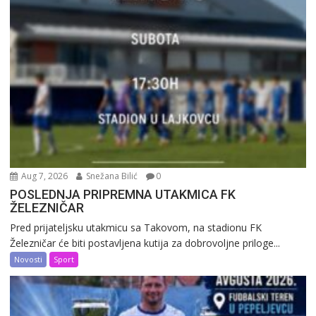
Aug 7, 2026
Snežana Bilić
0
POSLEDNJA PRIPREMNA UTAKMICA FK
ŽELEZNIČAR
Pred prijateljsku utakmicu sa Takovom, na stadionu FK
Železničar će biti postavljena kutija za dobrovoljne priloge...
Novosti
Sport