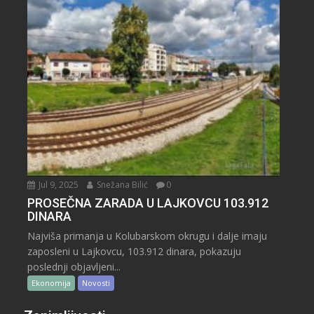
Jul 9, 2025
Snežana Bilić
0
PROSEČNA ZARADA U LAJKOVCU 103.912
DINARA
Najviša primanja u Kolubarskom okrugu i dalje imaju
zaposleni u Lajkovcu, 103.912 dinara, pokazuju
poslednji objavljeni...
Ekonomija
Novosti