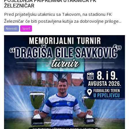
POSLEDNJA PRIPREMNA UTAKMICA FK
ŽELEZNIČAR
Pred prijateljsku utakmicu sa Takovom, na stadionu FK
Železničar će biti postavljena kutija za dobrovoljne priloge...
Novosti
Sport