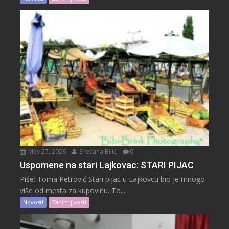
May 27, 2026
Snežana Bilić
0
Uspomene na stari Lajkovac: STARI PIJAC
Piše: Toma Petrović Stari pijac u Lajkovcu bio je mnogo
više od mesta za kupovinu. To...
Novosti
Zanimljivosti