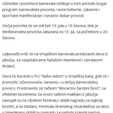
Učesnike i posetioce karnevala očekuje u tom periodu bogat
program: karnevalska povorka, razne kulturne, zabavne i
sportske manifestacije i naravno dobar provod.
Dečja povorka će se održati 10. jula u 19 časova, dok je
Međunarodna povorka zakazana za 13. jul, sa početkom u 20
časova.
Lajkovački vrtić će na Vrnjačkom karnevalu predstaviti deca iz
Jabučja, sa vaspitačicama Natašom Marinković i Gordanom
Brdarić.
Deca će boraviti u PU “Naša radost” u Vrnjačkoj banji, gde će i
prenoćiti. Učestvovaće, naravno, i u dečjoj karnevalskoj
povorci. Predstaviće se tačkom “Mocartov čarobni život”, sa
efektnim kostimima. Sa ovom tačkom mališani iz Jabučja
nastupili su na Ubskom festivalu i dobili nagradu za najbolji
kostim, a na Dedaru, Festivalu dramskog stvaralaštva za decu
u Smederevu dobili su nagradu za najbolji scenski nastup.