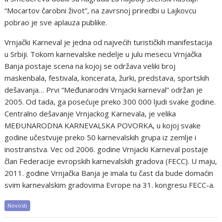
“Mocartov čarobni život”, na zavrsnoj priredbi u Lajkovcu
pobrao je sve aplauza publike.
Vrnjački Karneval je jedna od najvećih turističkih manifestacija
u Srbiji. Tokom karnevalske nedelje u julu mesecu Vrnjačka
Banja postaje scena na kojoj se održava veliki broj
maskenbala, festivala, koncerata, žurki, predstava, sportskih
dešavanja… Prvi “Međunarodni Vrnjacki karneval” održan je
2005. Od tada, ga posećuje preko 300 000 ljudi svake godine.
Centralno dešavanje Vrnjackog Karnevala, je velika
MEÐUNARODNA KARNEVALSKA POVORKA, u kojoj svake
godine učestvuje preko 50 karnevalskih grupa iz zemlje i
inostranstva. Vec od 2006. godine Vrnjacki Karneval postaje
član Federacije evropskih karnevalskih gradova (FECC). U maju,
2011. godine Vrnjačka Banja je imala tu čast da bude domaćin
svim karnevalskim gradovima Evrope na 31. kongresu FECC-a.
Novosti