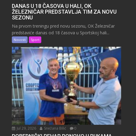
DANAS U 18 ČASOVA U HALI, OK
ŽELEZNIČAR PREDSTAVLJA TIM ZA NOVU
SEZONU
Na prvom treningu pred novu sezonu, OK Železničar
predstaviće danas od 18 časova u Sportskoj hali...
Novosti
Sport
Jul 29, 2026
Snežana Bilić
0