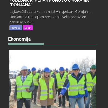
POBEDNIČKI PEHAR PONOVO U RUKAMA
“DONJANA”
Lajkovački sportsko – rekreativni spektakl Gornjani –
Donjani, sa tradicjiom preko pola veka obnovljen
nakon nepunu...
Novosti
Sport
Ekonomija