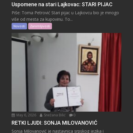
Uspomene na stari Lajkovac: STARI PIJAC
Piše: Toma Petrović Stari pijac u Lajkovcu bio je mnogo
više od mesta za kupovinu. To...
Novosti
Zanimljivosti
May 6, 2026
Snežana Bilić
0
RETKI LJUDI: SONJA MILOVANOVIĆ
Sonja Milovanović je nastavnica srpskog jezika i