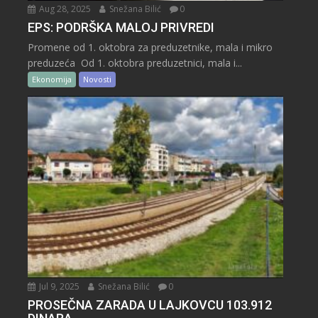
Aug 28, 2025
Snežana Bilić
0
EPS: PODRŠKA MALOJ PRIVREDI
Promene od 1. oktobra za preduzetnike, mala i mikro
preduzeća Od 1. oktobra preduzetnici, mala i...
Ekonomija
Novosti
Jul 9, 2025
Snežana Bilić
0
PROSEČNA ZARADA U LAJKOVCU 103.912