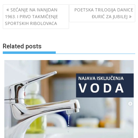
Post
SEĆANJE NA IVANJDAN
POETSKA TRILOGIJA DANICE
navigation
1963. I PRVO TAKMIČENJE
ĐURIĆ ZA JUBILEJ
SPORTSKIH RIBOLOVACA
Related posts