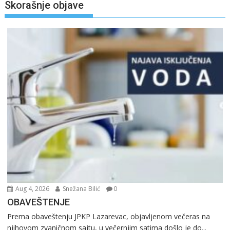
Skorašnje objave
Aug 4, 2026
Snežana Bilić
0
OBAVEŠTENJE
Prema obaveštenju JPKP Lazarevac, objavljenom večeras na
njihovom zvaničnom sajtu, u večernjim satima došlo je do...