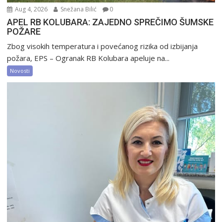
Aug 4, 2026
Snežana Bilić
0
APEL RB KOLUBARA: ZAJEDNO SPREČIMO ŠUMSKE
POŽARE
Zbog visokih temperatura i povećanog rizika od izbijanja
požara, EPS – Ogranak RB Kolubara apeluje na...
Novosti