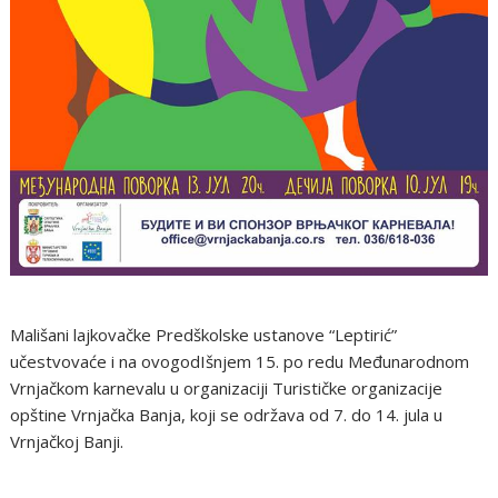
Mališani lajkovačke Predškolske ustanove “Leptirić”
učestvovaće i na ovogodIšnjem 15. po redu Međunarodnom
Vrnjačkom karnevalu u organizaciji Turističke organizacije
opštine Vrnjačka Banja, koji se održava od 7. do 14. jula u
Vrnjačkoj Banji.