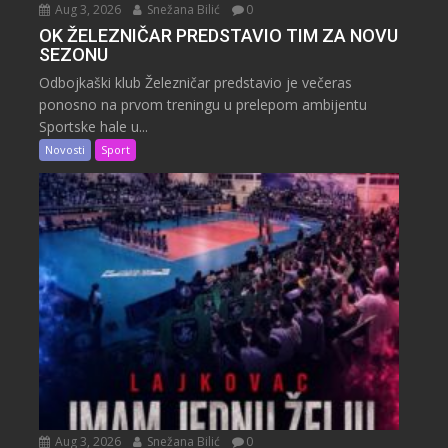
Aug 3, 2026
Snežana Bilić
0
OK ŽELEZNIČAR PREDSTAVIO TIM ZA NOVU
SEZONU
Odbojkaški klub Železničar predstavio je večeras
ponosno na prvom treningu u prelepom ambijentu
Sportske hale u...
Novosti
Sport
Aug 3, 2026
Snežana Bilić
0