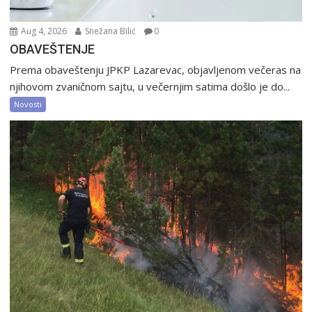
Aug 4, 2026
Snežana Bilić
0
OBAVEŠTENJE
Prema obaveštenju JPKP Lazarevac, objavljenom večeras na
njihovom zvaničnom sajtu, u večernjim satima došlo je do...
Novosti