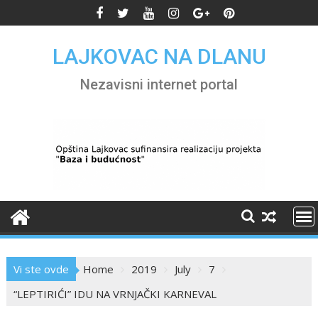
Skip
to
content
LAJKOVAC NA DLANU
Nezavisni internet portal
Vi ste ovde
Home
2019
July
7
“LEPTIRIĆI” IDU NA VRNJAČKI KARNEVAL