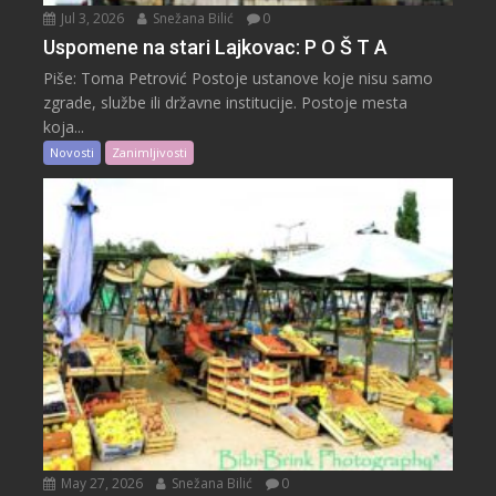
Jul 3, 2026
Snežana Bilić
0
Uspomene na stari Lajkovac: P O Š T A
Piše: Toma Petrović Postoje ustanove koje nisu samo
zgrade, službe ili državne institucije. Postoje mesta
koja...
Novosti
Zanimljivosti
May 27, 2026
Snežana Bilić
0