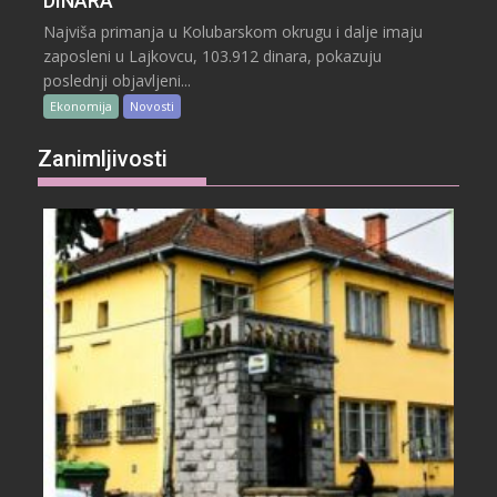
DINARA
Najviša primanja u Kolubarskom okrugu i dalje imaju
zaposleni u Lajkovcu, 103.912 dinara, pokazuju
poslednji objavljeni...
Ekonomija
Novosti
Zanimljivosti