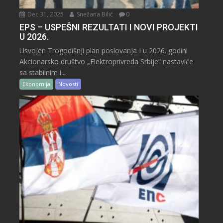
Dec 31, 2025
Snežana Bilić
0
EPS – USPEŠNI REZULTATI I NOVI PROJEKTI
U 2026.
Usvojen Trogodišnji plan poslovanja I u 2026. godini
Akcionarsko društvo „Elektroprivreda Srbije“ nastaviće
sa stabilnim i...
Ekonomija
Novosti