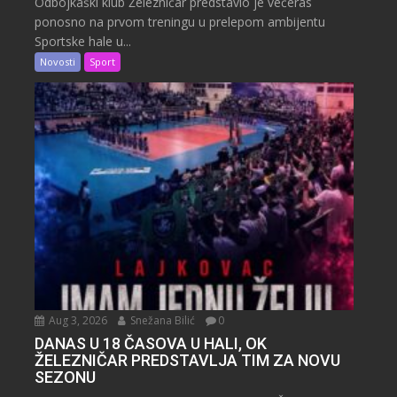
Odbojkaški klub Železničar predstavio je večeras
ponosno na prvom treningu u prelepom ambijentu
Sportske hale u...
Novosti
Sport
Aug 3, 2026
Snežana Bilić
0
DANAS U 18 ČASOVA U HALI, OK
ŽELEZNIČAR PREDSTAVLJA TIM ZA NOVU
SEZONU