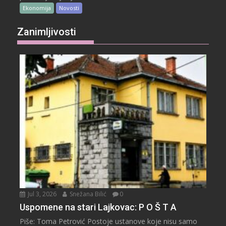
Ekonomija
Novosti
Zanimljivosti
Jul 3, 2026
Snežana Bilić
0
Uspomene na stari Lajkovac: P O Š T A
Piše: Toma Petrović Postoje ustanove koje nisu samo