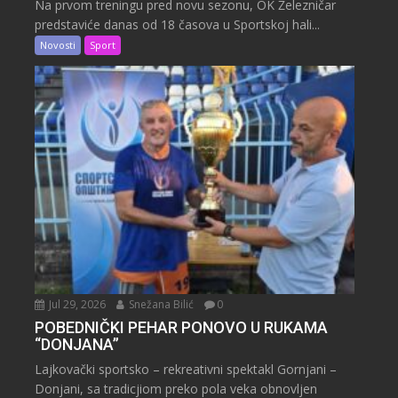
Na prvom treningu pred novu sezonu, OK Železničar
predstaviće danas od 18 časova u Sportskoj hali...
Novosti
Sport
Jul 29, 2026
Snežana Bilić
0
POBEDNIČKI PEHAR PONOVO U RUKAMA
“DONJANA”
Lajkovački sportsko – rekreativni spektakl Gornjani –
Donjani, sa tradicjiom preko pola veka obnovljen