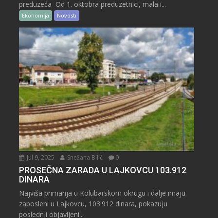
preduzeća Od 1. oktobra preduzetnici, mala i...
Ekonomija
Novosti
Jul 9, 2025
Snežana Bilić
0
PROSEČNA ZARADA U LAJKOVCU 103.912
DINARA
Najviša primanja u Kolubarskom okrugu i dalje imaju
zaposleni u Lajkovcu, 103.912 dinara, pokazuju
poslednji objavljeni...