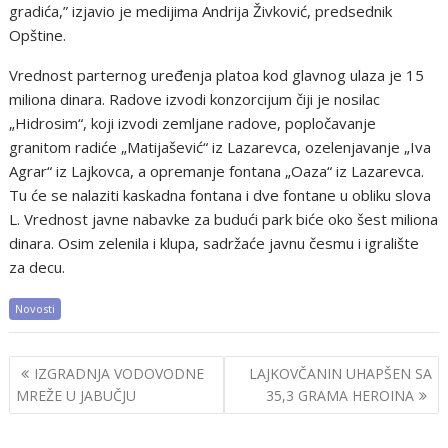
gradića,” izjavio je medijima Andrija Živković, predsednik
Opštine.
Vrednost parternog uređenja platoa kod glavnog ulaza je 15
miliona dinara. Radove izvodi konzorcijum čiji je nosilac
„Hidrosim“, koji izvodi zemljane radove, popločavanje
granitom radiće „Matijašević“ iz Lazarevca, ozelenjavanje „Iva
Agrar“ iz Lajkovca, a opremanje fontana „Oaza“ iz Lazarevca.
Tu će se nalaziti kaskadna fontana i dve fontane u obliku slova
L. Vrednost javne nabavke za budući park biće oko šest miliona
dinara. Osim zelenila i klupa, sadržaće javnu česmu i igralište
za decu.
Novosti
Post
IZGRADNJA VODOVODNE
LAJKOVČANIN UHAPŠEN SA
navigation
MREŽE U JABUČJU
35,3 GRAMA HEROINA