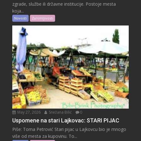
zgrade, službe ili državne institucije. Postoje mesta
koja...
Novosti
Zanimljivosti
May 27, 2026
Snežana Bilić
0
Uspomene na stari Lajkovac: STARI PIJAC
Piše: Toma Petrović Stari pijac u Lajkovcu bio je mnogo
više od mesta za kupovinu. To...