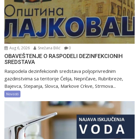
Aug 6, 2026
Snežana Bilić
0
OBAVEŠTENJE O RASPODELI DEZINFEKCIONIH
SREDSTAVA
Raspodela dezinfekcionih sredstava poljoprivrednim
gazdinstvima sa teritorije Ćelija, Nepričave, Rubribreze,
Bajevca, Stepanja, Slovca, Markove Crkve, Strmova...
Novosti