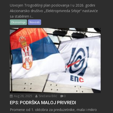
Usvojen Trogodišnji plan poslovanja I u 2026. godini
Akcionarsko društvo „Elektroprivreda Srbije“ nastaviće
sa stabilnim i...
Ekonomija
Novosti
Aug 28, 2025
Snežana Bilić
0
EPS: PODRŠKA MALOJ PRIVREDI
Promene od 1. oktobra za preduzetnike, mala i mikro