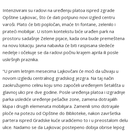
Intenzivirani su radovi na uređenju platoa ispred zgrade
Opštine Lajkovac, što će dati potpuno novi izgled centru
varoši. Plato će biti popločan, imaće tri fontane, zelenilo i
prateći mobilijar. U istom kontekstu biće urađen park na
prostoru sadašnje Zelene pijace, kada ona bude premeštena
na novu lokaciju. Javna nabavka će biti raspisana sledeće
nedelje i očekuje se da radovi počnu krajem aprila ili posle
uskršnjih praznika.
“U prvim letnjim mesecima Lajkovčani će moći da uživaju u
novom izgledu centralnog gradskog jezgra. Na taj način
zaokružujemo celinu koju smo započeli uređenjem šetališta u
glavnoj ulici pre dve godine. Posle uređenja platoa i izgradnje
parka uslediće uređenje pešačke zone, zamena dotrajalih
klupa i drugih elemenata mobilijara. Zamenili smo dotrajale
ploče na potezu od Opštine do Biblioteke, nakon završetka
partera ispred Gradske kuće uradićemo to i u preostalom delu
ulice. Nadamo se da Lajkovac postepeno dobija obrise lepog