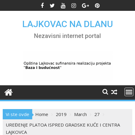
Skip
to
content
LAJKOVAC NA DLANU
Nezavisni internet portal
Vi ste ovde
Home
2019
March
27
UREĐENJE PLATOA ISPRED GRADSKE KUĆE I CENTRA
LAJKOVCA