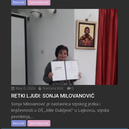
Novosti
Zanimljivosti
May 6, 2026
Snežana Bilić
0
RETKI LJUDI: SONJA MILOVANOVIĆ
Sonja Milovanović je nastavnica srpskog jezika i
književnosti u OŠ „Mile Dubljević“ u Lajkovcu, srpska
pesnikinja,...
Novosti
Zanimljivosti