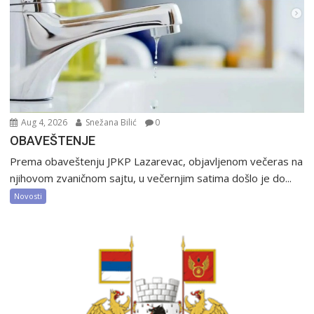
Aug 4, 2026
Snežana Bilić
0
OBAVEŠTENJE
Prema obaveštenju JPKP Lazarevac, objavljenom večeras na
njihovom zvaničnom sajtu, u večernjim satima došlo je do...
Novosti