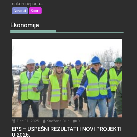
nakon nepunu...
Novosti
Sport
Ekonomija
Dec 31, 2025
Snežana Bilić
0
EPS – USPEŠNI REZULTATI I NOVI PROJEKTI
U 2026.