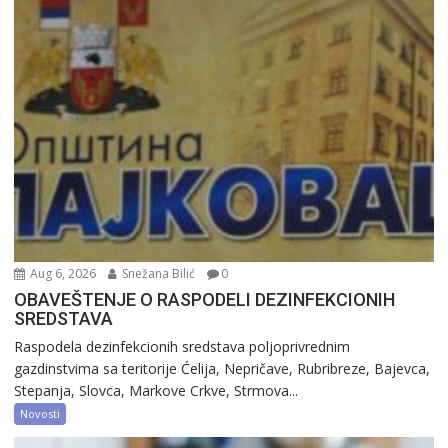
Aug 6, 2026
Snežana Bilić
0
OBAVEŠTENJE O RASPODELI DEZINFEKCIONIH
SREDSTAVA
Raspodela dezinfekcionih sredstava poljoprivrednim
gazdinstvima sa teritorije Ćelija, Nepričave, Rubribreze, Bajevca,
Stepanja, Slovca, Markove Crkve, Strmova...
Novosti