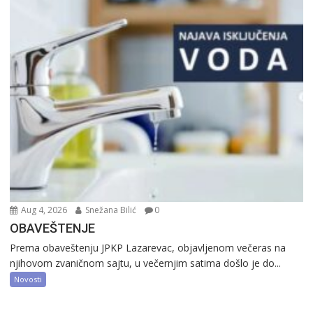
Aug 4, 2026
Snežana Bilić
0
OBAVEŠTENJE
Prema obaveštenju JPKP Lazarevac, objavljenom večeras na
njihovom zvaničnom sajtu, u večernjim satima došlo je do...
Novosti