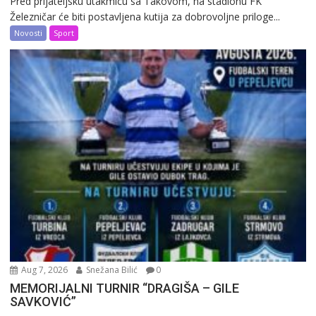
Pred prijateljsku utakmicu sa Takovom, na stadionu FK
Železničar će biti postavljena kutija za dobrovoljne priloge...
Novosti
Sport
Aug 7, 2026
Snežana Bilić
0
MEMORIJALNI TURNIR “DRAGIŠA – GILE
SAVKOVIĆ”