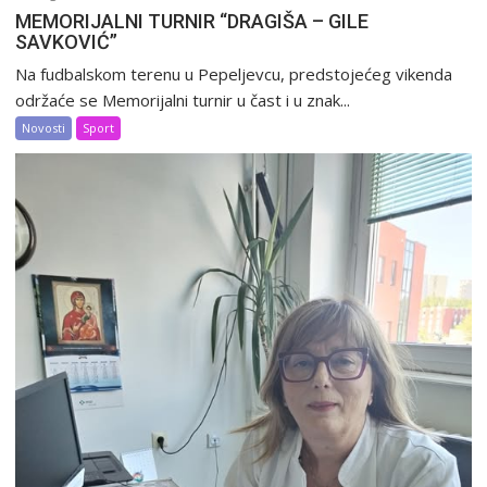
MEMORIJALNI TURNIR “DRAGIŠA – GILE
SAVKOVIĆ”
Na fudbalskom terenu u Pepeljevcu, predstojećeg vikenda
održaće se Memorijalni turnir u čast i u znak...
Novosti
Sport