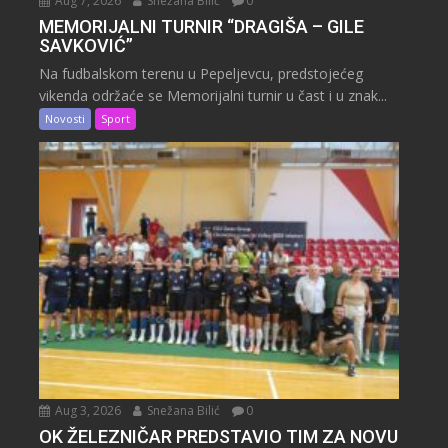
Aug 7, 2026
Snežana Bilić
0
MEMORIJALNI TURNIR “DRAGIŠA – GILE
SAVKOVIĆ”
Na fudbalskom terenu u Pepeljevcu, predstojećeg
vikenda održaće se Memorijalni turnir u čast i u znak...
Novosti
Sport
Aug 3, 2026
Snežana Bilić
0
OK ŽELEZNIČAR PREDSTAVIO TIM ZA NOVU