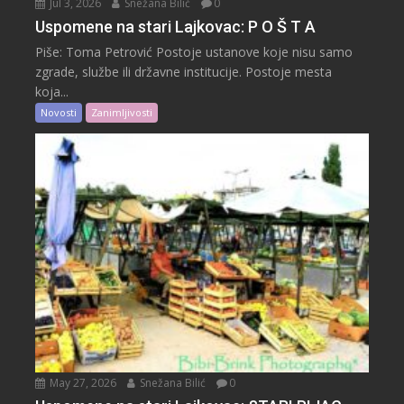
Jul 3, 2026
Snežana Bilić
0
Uspomene na stari Lajkovac: P O Š T A
Piše: Toma Petrović Postoje ustanove koje nisu samo
zgrade, službe ili državne institucije. Postoje mesta
koja...
Novosti
Zanimljivosti
May 27, 2026
Snežana Bilić
0