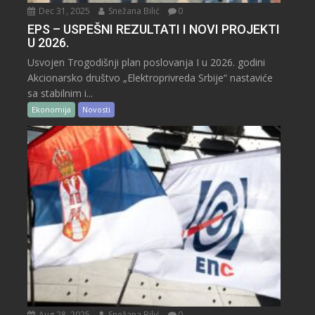
Dec 31, 2025
Snežana Bilić
0
EPS – USPEŠNI REZULTATI I NOVI PROJEKTI
U 2026.
Usvojen Trogodišnji plan poslovanja I u 2026. godini
Akcionarsko društvo „Elektroprivreda Srbije“ nastaviće
sa stabilnim i...
Ekonomija
Novosti
Aug 28, 2025
Snežana Bilić
0