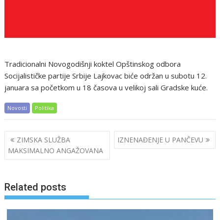
Tradicionalni Novogodišnji koktel Opštinskog odbora
Socijalističke partije Srbije Lajkovac biće održan u subotu 12.
januara sa početkom u 18 časova u velikoj sali Gradske kuće.
Novosti
Politika
Post
ZIMSKA SLUŽBA
IZNENAĐENJE U PANČEVU
navigation
MAKSIMALNO ANGAŽOVANA
Related posts