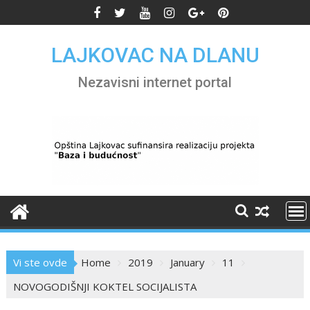
Skip
to
content
LAJKOVAC NA DLANU
Nezavisni internet portal
Vi ste ovde
Home
2019
January
11
NOVOGODIŠNJI KOKTEL SOCIJALISTA