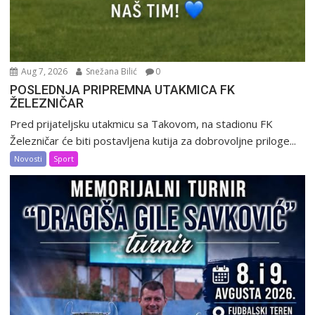
Aug 7, 2026
Snežana Bilić
0
POSLEDNJA PRIPREMNA UTAKMICA FK
ŽELEZNIČAR
Pred prijateljsku utakmicu sa Takovom, na stadionu FK
Železničar će biti postavljena kutija za dobrovoljne priloge...
Novosti
Sport