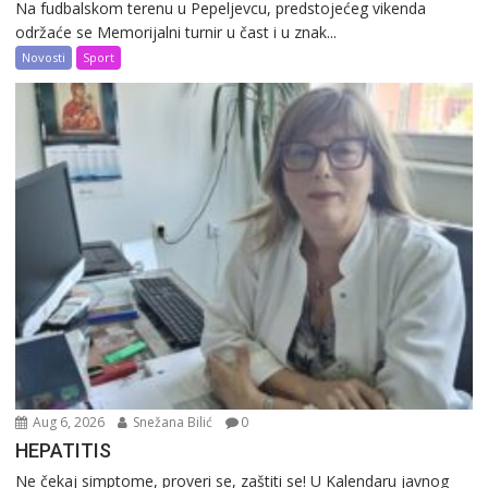
Na fudbalskom terenu u Pepeljevcu, predstojećeg vikenda
održaće se Memorijalni turnir u čast i u znak...
Novosti
Sport
Aug 6, 2026
Snežana Bilić
0
HEPATITIS
Ne čekaj simptome, proveri se, zaštiti se! U Kalendaru javnog