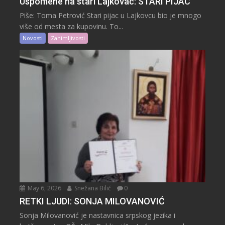
Uspomene na stari Lajkovac: STARI PIJAC
Piše: Toma Petrović Stari pijac u Lajkovcu bio je mnogo
više od mesta za kupovinu. To...
Novosti
Zanimljivosti
May 6, 2026
Snežana Bilić
0
RETKI LJUDI: SONJA MILOVANOVIĆ
Sonja Milovanović je nastavnica srpskog jezika i