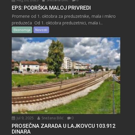
EPS: PODRŠKA MALOJ PRIVREDI
Promene od 1. oktobra za preduzetnike, mala i mikro
preduzeća Od 1. oktobra preduzetnici, mala i...
Ekonomija
Novosti
Jul 9, 2025
Snežana Bilić
0
PROSEČNA ZARADA U LAJKOVCU 103.912
DINARA