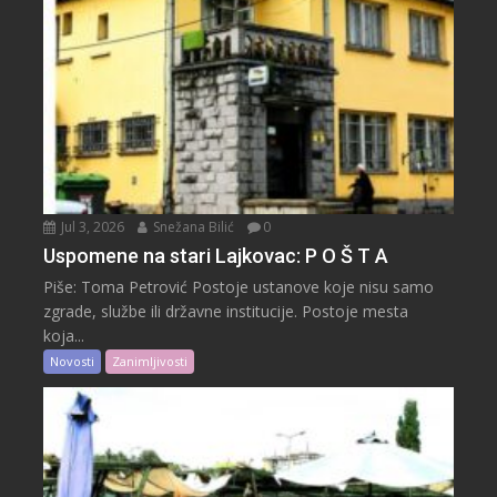
Jul 3, 2026
Snežana Bilić
0
Uspomene na stari Lajkovac: P O Š T A
Piše: Toma Petrović Postoje ustanove koje nisu samo
zgrade, službe ili državne institucije. Postoje mesta
koja...
Novosti
Zanimljivosti