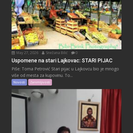
May 27, 2026
Snežana Bilić
0
Uspomene na stari Lajkovac: STARI PIJAC
Piše: Toma Petrović Stari pijac u Lajkovcu bio je mnogo
više od mesta za kupovinu. To...
Novosti
Zanimljivosti