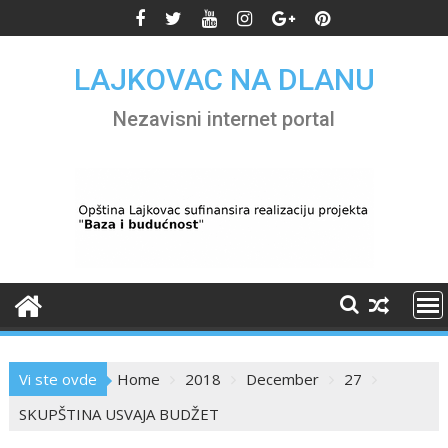
Skip
to
content
LAJKOVAC NA DLANU
Nezavisni internet portal
Vi ste ovde
Home
2018
December
27
SKUPŠTINA USVAJA BUDŽET