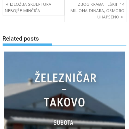
Post
IZLOŽBA SKULPTURA
ZBOG KRAĐA TEŠKIH 14
navigation
NEBOJŠE MINČIĆA
MILIONA DINARA, OSMORO
UHAPŠENO
Related posts