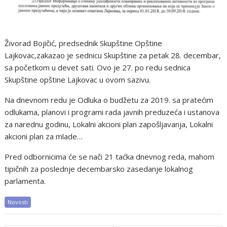
Živorad Bojičić, predsednik Skupštine Opštine
Lajkovac,zakazao je sednicu Skupštine za petak 28. decembar,
sa početkom u devet sati. Ovo je 27. po redu sednica
Skupštine opštine Lajkovac u ovom sazivu.
Na dnevnom redu je Odluka o budžetu za 2019. sa pratećim
odlukama, planovi i programi rada javnih preduzeća i ustanova
za narednu godinu, Lokalni akcioni plan zapošljavanja, Lokalni
akcioni plan za mlade…
Pred odbornicima će se nači 21 taćka dnevnog reda, mahom
tipičnih za poslednje decembarsko zasedanje lokalnog
parlamenta.
Novosti