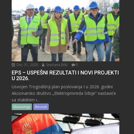
Dec 31, 2025
Snežana Bilić
0
EPS – USPEŠNI REZULTATI I NOVI PROJEKTI
U 2026.
Usvojen Trogodišnji plan poslovanja I u 2026. godini
Akcionarsko društvo „Elektroprivreda Srbije“ nastaviće
sa stabilnim i...
Ekonomija
Novosti