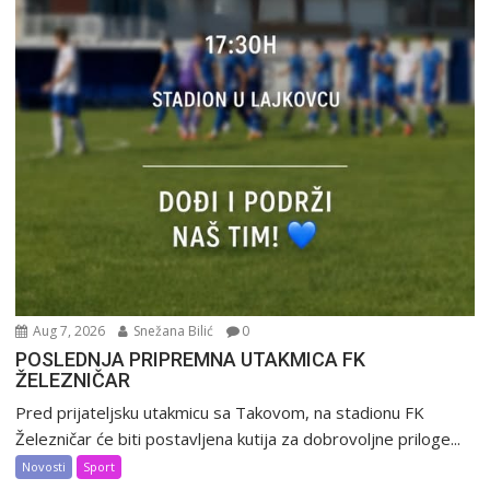
Aug 7, 2026
Snežana Bilić
0
POSLEDNJA PRIPREMNA UTAKMICA FK
ŽELEZNIČAR
Pred prijateljsku utakmicu sa Takovom, na stadionu FK
Železničar će biti postavljena kutija za dobrovoljne priloge...
Novosti
Sport