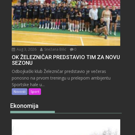
Aug 3, 2026
Snežana Bilić
0
OK ŽELEZNIČAR PREDSTAVIO TIM ZA NOVU
SEZONU
Odbojkaški klub Železničar predstavio je večeras
ponosno na prvom treningu u prelepom ambijentu
Sportske hale u...
Novosti
Sport
Ekonomija