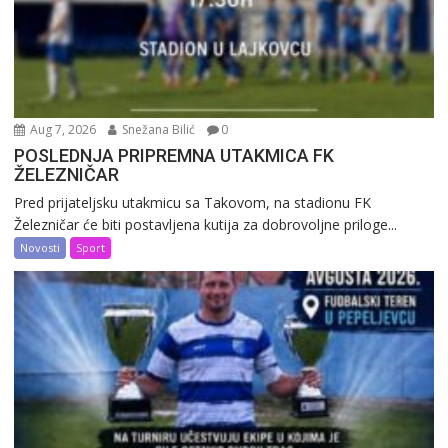
Aug 7, 2026
Snežana Bilić
0
POSLEDNJA PRIPREMNA UTAKMICA FK
ŽELEZNIČAR
Pred prijateljsku utakmicu sa Takovom, na stadionu FK
Železničar će biti postavljena kutija za dobrovoljne priloge...
Novosti
Sport