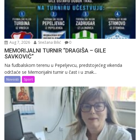
Aug 7, 2026
Snežana Bilić
0
MEMORIJALNI TURNIR “DRAGIŠA – GILE
SAVKOVIĆ”
Na fudbalskom terenu u Pepeljevcu, predstojećeg vikenda
održaće se Memorijalni turnir u čast i u znak...
Novosti
Sport