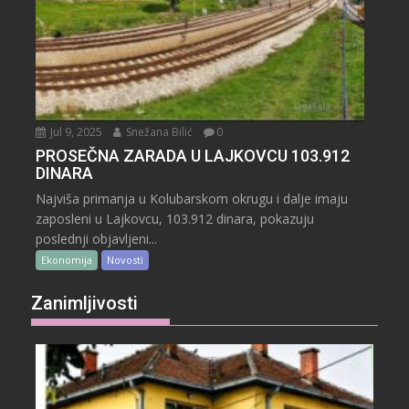
Jul 9, 2025
Snežana Bilić
0
PROSEČNA ZARADA U LAJKOVCU 103.912
DINARA
Najviša primanja u Kolubarskom okrugu i dalje imaju
zaposleni u Lajkovcu, 103.912 dinara, pokazuju
poslednji objavljeni...
Ekonomija
Novosti
Zanimljivosti