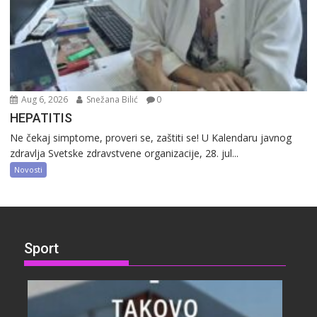
Aug 6, 2026
Snežana Bilić
0
HEPATITIS
Ne čekaj simptome, proveri se, zaštiti se! U Kalendaru javnog
zdravlja Svetske zdravstvene organizacije, 28. jul...
Novosti
Sport