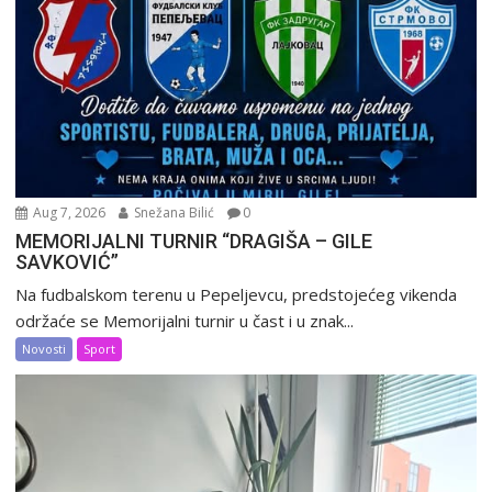
Aug 7, 2026
Snežana Bilić
0
MEMORIJALNI TURNIR “DRAGIŠA – GILE
SAVKOVIĆ”
Na fudbalskom terenu u Pepeljevcu, predstojećeg vikenda
održaće se Memorijalni turnir u čast i u znak...
Novosti
Sport