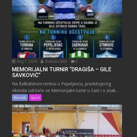
Aug 7, 2026
Snežana Bilić
0
MEMORIJALNI TURNIR “DRAGIŠA – GILE
SAVKOVIĆ”
Na fudbalskom terenu u Pepeljevcu, predstojećeg
vikenda održaće se Memorijalni turnir u čast i u znak...
Novosti
Sport