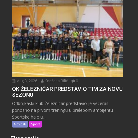
Aug 3, 2026
Snežana Bilić
0
OK ŽELEZNIČAR PREDSTAVIO TIM ZA NOVU
SEZONU
Odbojkaški klub Železničar predstavio je večeras
ponosno na prvom treningu u prelepom ambijentu
Sportske hale u...
Novosti
Sport