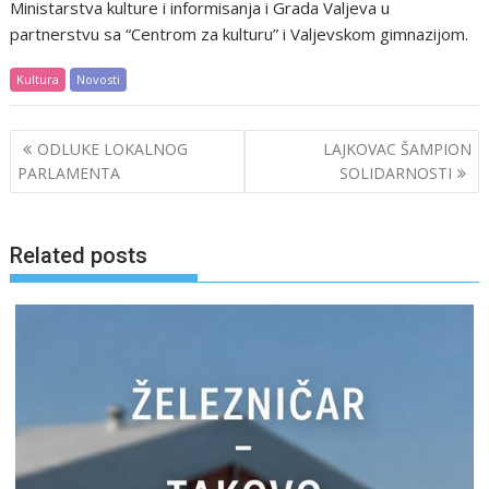
Ministarstva kulture i informisanja i Grada Valjeva u
partnerstvu sa “Centrom za kulturu” i Valjevskom gimnazijom.
Kultura
Novosti
Post
ODLUKE LOKALNOG
LAJKOVAC ŠAMPION
navigation
PARLAMENTA
SOLIDARNOSTI
Related posts