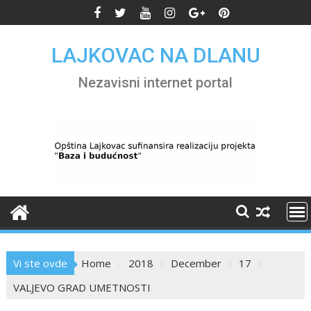
Skip
to
content
LAJKOVAC NA DLANU
Nezavisni internet portal
Vi ste ovde
Home
2018
December
17
VALJEVO GRAD UMETNOSTI