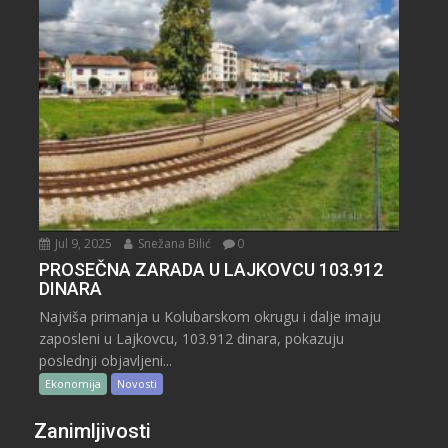
Jul 9, 2025
Snežana Bilić
0
PROSEČNA ZARADA U LAJKOVCU 103.912
DINARA
Najviša primanja u Kolubarskom okrugu i dalje imaju
zaposleni u Lajkovcu, 103.912 dinara, pokazuju
poslednji objavljeni...
Ekonomija
Novosti
Zanimljivosti