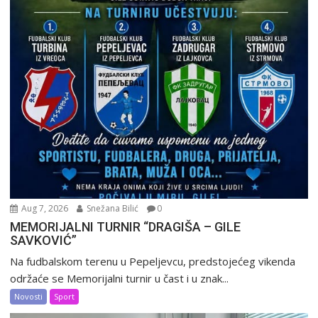
Aug 7, 2026
Snežana Bilić
0
MEMORIJALNI TURNIR “DRAGIŠA – GILE
SAVKOVIĆ”
Na fudbalskom terenu u Pepeljevcu, predstojećeg vikenda
održaće se Memorijalni turnir u čast i u znak...
Novosti
Sport