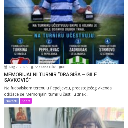
Aug 7, 2026
Snežana Bilić
0
MEMORIJALNI TURNIR “DRAGIŠA – GILE
SAVKOVIĆ”
Na fudbalskom terenu u Pepeljevcu, predstojećeg vikenda
održaće se Memorijalni turnir u čast i u znak...
Novosti
Sport