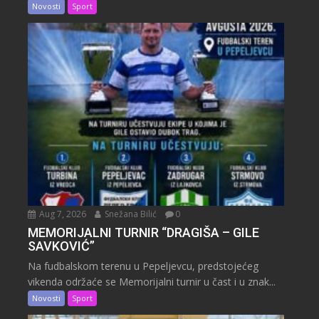
Novosti
Sport
Aug 7, 2026
Snežana Bilić
0
MEMORIJALNI TURNIR “DRAGIŠA – GILE
SAVKOVIĆ”
Na fudbalskom terenu u Pepeljevcu, predstojećeg
vikenda održaće se Memorijalni turnir u čast i u znak...
Novosti
Sport