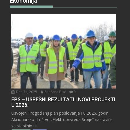
Ekonomija
Dec 31, 2025
Snežana Bilić
0
EPS – USPEŠNI REZULTATI I NOVI PROJEKTI
U 2026.
Usvojen Trogodišnji plan poslovanja I u 2026. godini
Akcionarsko društvo „Elektroprivreda Srbije“ nastaviće
sa stabilnim i...