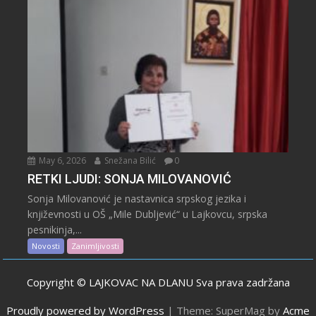
May 6, 2026
Snežana Bilić
0
RETKI LJUDI: SONJA MILOVANOVIĆ
Sonja Milovanović je nastavnica srpskog jezika i
književnosti u OŠ „Mile Dubljević“ u Lajkovcu, srpska
pesnikinja,...
Novosti
Zanimljivosti
Copyright © LAJKOVAC NA DLANU Sva prava zadržana
Proudly powered by WordPress
|
Theme: SuperMag by
Acme