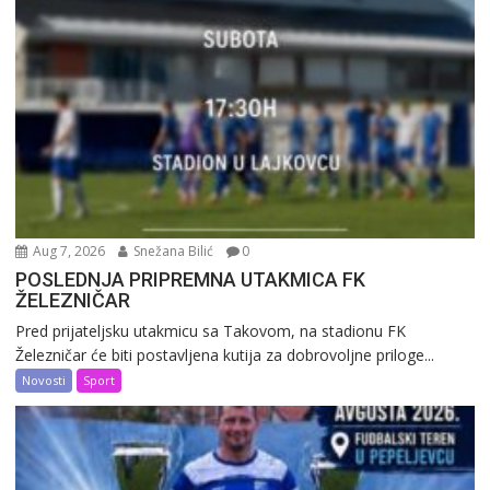
Aug 7, 2026
Snežana Bilić
0
POSLEDNJA PRIPREMNA UTAKMICA FK
ŽELEZNIČAR
Pred prijateljsku utakmicu sa Takovom, na stadionu FK
Železničar će biti postavljena kutija za dobrovoljne priloge...
Novosti
Sport