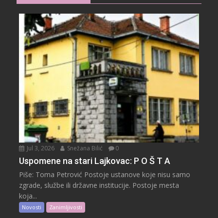
Jul 3, 2026
Snežana Bilić
0
Uspomene na stari Lajkovac: P O Š T A
Piše: Toma Petrović Postoje ustanove koje nisu samo
zgrade, službe ili državne institucije. Postoje mesta
koja...
Novosti
Zanimljivosti