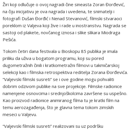
Žiri koji odlučuje o ovoj nagradi čine sineasta Zoran Đorđević,
na čiju inicijativu je ova nagrada i uvedena, te snimatelji i
fotografi Dušan Đorđić i Nenad Stevanović, filmski stvaraoci
poreklom iz Valjeva koji žive i rade u inostranstvu. Nagrada se
sastoji od plakete, novčanog iznosa i slike slikara Miodraga
Pešića.
Tokom četiri dana festivala u Bioskopu 85 publika je imala
priliku da uživa u bogatom programu, koji su pored
dugometražnih činili i kratkometražni filmovi u takmičarskoj
selekciji kao i filmska retrospektiva reditelja Zorana Đorđevića.
“Valjevski filmski susreti” se i ove godine mogu pohvaliti
dobrim odzivom publike na sve projekcije. Filmske radionice
namenjene osnovcima i srednjoškolcima završene su uspešno.
Kao proizvod radionice animiranog filma tu je kratki film na
temu aerozagađenja, što je glavna tema tokom zimskih
meseci u Valjevu.
“Valjevski filmski susreti” realizovani su uz podršku