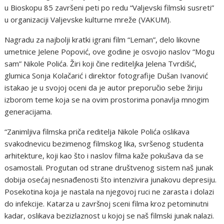
u Bioskopu 85 završeni peti po redu “Valjevski filmski susreti”
u organizaciji Valjevske kulturne mreže (VAKUM).
Nagradu za najbolji kratki igrani film “Leman”, delo likovne
umetnice Jelene Popović, ove godine je osvojio naslov “Mogu
sam” Nikole Polića. Žiri koji čine rediteljka Jelena Tvrdišić,
glumica Sonja Kolačarić i direktor fotografije Dušan Ivanović
istakao je u svojoj oceni da je autor preporučio sebe žiriju
izborom teme koja se na ovim prostorima ponavlja mnogim
generacijama.
“Zanimljiva filmska priča reditelja Nikole Polića oslikava
svakodnevicu bezimenog filmskog lika, svršenog studenta
arhitekture, koji kao što i naslov filma kaže pokušava da se
osamostali. Progutan od strane društvenog sistem naš junak
dobija osećaj nesnađenosti što intenzivira junakovu depresiju.
Posekotina koja je nastala na njegovoj ruci ne zarasta i dolazi
do infekcije. Katarza u završnoj sceni filma kroz petominutni
kadar, oslikava bezizlaznost u kojoj se naš filmski junak nalazi.