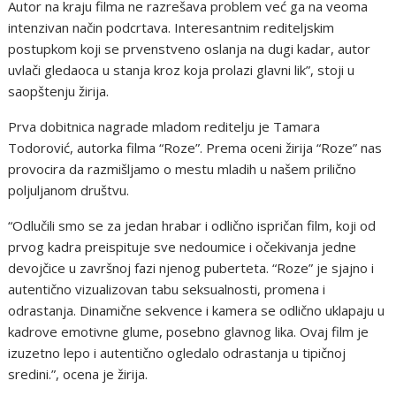
Autor na kraju filma ne razrešava problem već ga na veoma
intenzivan način podcrtava. Interesantnim rediteljskim
postupkom koji se prvenstveno oslanja na dugi kadar, autor
uvlači gledaoca u stanja kroz koja prolazi glavni lik”, stoji u
saopštenju žirija.
Prva dobitnica nagrade mladom reditelju je Tamara
Todorović, autorka filma “Roze”. Prema oceni žirija “Roze” nas
provocira da razmišljamo o mestu mladih u našem prilično
poljuljanom društvu.
“Odlučili smo se za jedan hrabar i odlično ispričan film, koji od
prvog kadra preispituje sve nedoumice i očekivanja jedne
devojčice u završnoj fazi njenog puberteta. “Roze” je sjajno i
autentično vizualizovan tabu seksualnosti, promena i
odrastanja. Dinamične sekvence i kamera se odlično uklapaju u
kadrove emotivne glume, posebno glavnog lika. Ovaj film je
izuzetno lepo i autentično ogledalo odrastanja u tipičnoj
sredini.”, ocena je žirija.