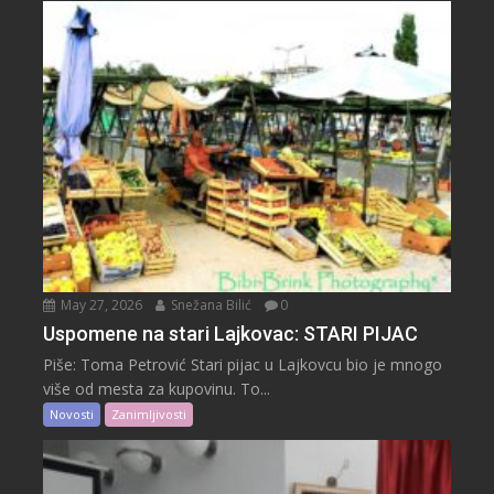
May 27, 2026
Snežana Bilić
0
Uspomene na stari Lajkovac: STARI PIJAC
Piše: Toma Petrović Stari pijac u Lajkovcu bio je mnogo
više od mesta za kupovinu. To...
Novosti
Zanimljivosti