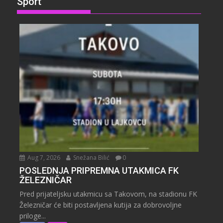
Sport
Aug 7, 2026
Snežana Bilić
0
POSLEDNJA PRIPREMNA UTAKMICA FK
ŽELEZNIČAR
Pred prijateljsku utakmicu sa Takovom, na stadionu FK
Železničar će biti postavljena kutija za dobrovoljne
priloge...