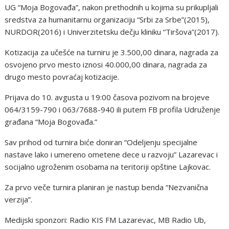
UG “Moja Bogovađa”, nakon prethodnih u kojima su prikupljali
sredstva za humanitarnu organizaciju “Srbi za Srbe”(2015),
NURDOR(2016) i Univerzitetsku dečju kliniku “Tiršova”(2017).
Kotizacija za učešće na turniru je 3.500,00 dinara, nagrada za
osvojeno prvo mesto iznosi 40.000,00 dinara, nagrada za
drugo mesto povraćaj kotizacije.
Prijava do 10. avgusta u 19:00 časova pozivom na brojeve
064/3159-790 i 063/7688-940 ili putem FB profila Udruženje
građana “Moja Bogovađa.”
Sav prihod od turnira biće doniran “Odeljenju specijalne
nastave lako i umereno ometene dece u razvoju” Lazarevac i
socijalno ugroženim osobama na teritoriji opštine Lajkovac.
Za prvo veče turnira planiran je nastup benda “Nezvanična
verzija”.
Medijski sponzori: Radio KIS FM Lazarevac, MB Radio Ub,