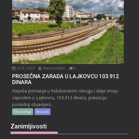
Jul 9, 2025
Snežana Bilić
0
PROSEČNA ZARADA U LAJKOVCU 103.912
DINARA
Najviša primanja u Kolubarskom okrugu i dalje imaju
zaposleni u Lajkovcu, 103.912 dinara, pokazuju
poslednji objavljeni...
Ekonomija
Novosti
Zanimljivosti