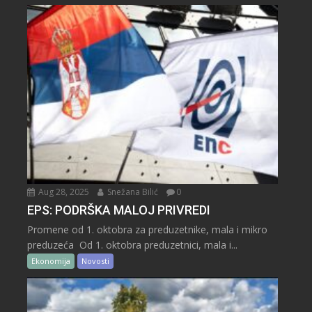
Aug 28, 2025
Snežana Bilić
0
EPS: PODRŠKA MALOJ PRIVREDI
Promene od 1. oktobra za preduzetnike, mala i mikro
preduzeća Od 1. oktobra preduzetnici, mala i...
Ekonomija
Novosti