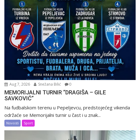
Aug 7, 2026
Snežana Bilić
0
MEMORIJALNI TURNIR “DRAGIŠA – GILE
SAVKOVIĆ”
Na fudbalskom terenu u Pepeljevcu, predstojećeg vikenda
održaće se Memorijalni turnir u čast i u znak...
Novosti
Sport