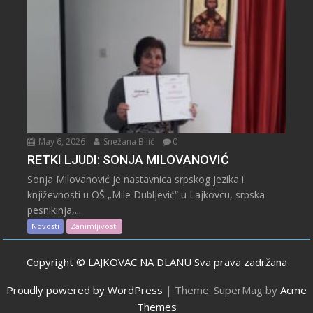
May 6, 2026
Snežana Bilić
0
RETKI LJUDI: SONJA MILOVANOVIĆ
Sonja Milovanović je nastavnica srpskog jezika i
književnosti u OŠ „Mile Dubljević“ u Lajkovcu, srpska
pesnikinja,...
Novosti
Zanimljivosti
Copyright © LAJKOVAC NA DLANU Sva prava zadržana
Proudly powered by WordPress
|
Theme: SuperMag by
Acme
Themes