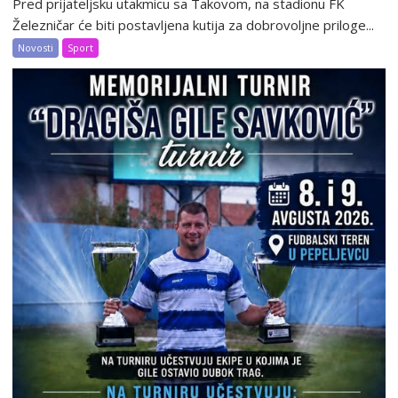
Pred prijateljsku utakmicu sa Takovom, na stadionu FK
Železničar će biti postavljena kutija za dobrovoljne priloge...
Novosti
Sport