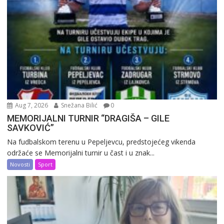
Aug 7, 2026
Snežana Bilić
0
MEMORIJALNI TURNIR “DRAGIŠA – GILE
SAVKOVIĆ”
Na fudbalskom terenu u Pepeljevcu, predstojećeg vikenda
održaće se Memorijalni turnir u čast i u znak...
Novosti
Sport