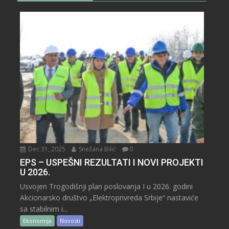
Dec 31, 2025
Snežana Bilić
0
EPS – USPEŠNI REZULTATI I NOVI PROJEKTI
U 2026.
Usvojen Trogodišnji plan poslovanja I u 2026. godini
Akcionarsko društvo „Elektroprivreda Srbije“ nastaviće
sa stabilnim i...
Ekonomija
Novosti