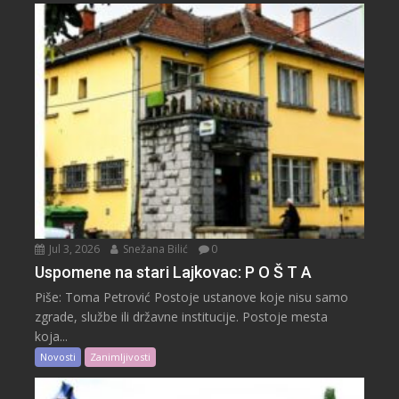
Jul 3, 2026
Snežana Bilić
0
Uspomene na stari Lajkovac: P O Š T A
Piše: Toma Petrović Postoje ustanove koje nisu samo
zgrade, službe ili državne institucije. Postoje mesta
koja...
Novosti
Zanimljivosti