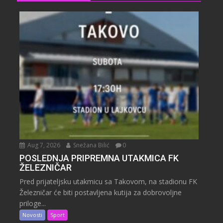
Aug 7, 2026
Snežana Bilić
0
POSLEDNJA PRIPREMNA UTAKMICA FK
ŽELEZNIČAR
Pred prijateljsku utakmicu sa Takovom, na stadionu FK
Železničar će biti postavljena kutija za dobrovoljne
priloge...
Novosti
Sport