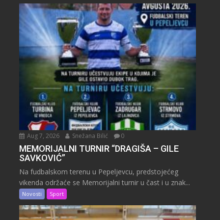
Aug 7, 2026
Snežana Bilić
0
MEMORIJALNI TURNIR “DRAGIŠA – GILE
SAVKOVIĆ”
Na fudbalskom terenu u Pepeljevcu, predstojećeg
vikenda održaće se Memorijalni turnir u čast i u znak...
Novosti
Sport