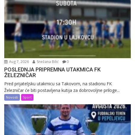
Aug 7, 2026
Snežana Bilić
0
POSLEDNJA PRIPREMNA UTAKMICA FK
ŽELEZNIČAR
Pred prijateljsku utakmicu sa Takovom, na stadionu FK
Železničar će biti postavljena kutija za dobrovoljne priloge...
Novosti
Sport