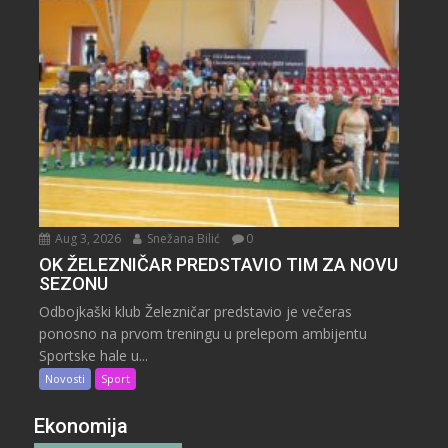
Aug 3, 2026
Snežana Bilić
0
OK ŽELEZNIČAR PREDSTAVIO TIM ZA NOVU
SEZONU
Odbojkaški klub Železničar predstavio je večeras
ponosno na prvom treningu u prelepom ambijentu
Sportske hale u...
Novosti
Sport
Ekonomija