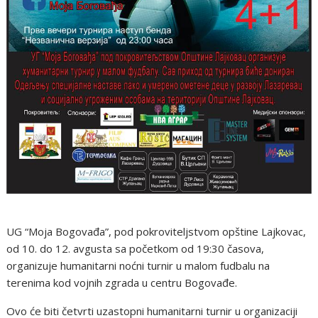
UG “Moja Bogovađa”, pod pokroviteljstvom opštine Lajkovac,
od 10. do 12. avgusta sa početkom od 19:30 časova,
organizuje humanitarni noćni turnir u malom fudbalu na
terenima kod vojnih zgrada u centru Bogovađe.
Ovo će biti četvrti uzastopni humanitarni turnir u organizaciji