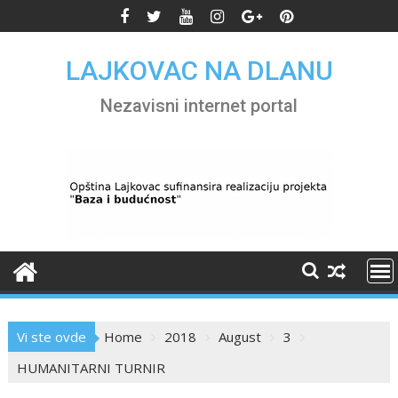
Skip
to
content
LAJKOVAC NA DLANU
Nezavisni internet portal
Vi ste ovde
Home
2018
August
3
HUMANITARNI TURNIR