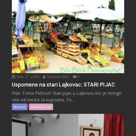
May 27, 2026
Snežana Bilić
0
Uspomene na stari Lajkovac: STARI PIJAC
Piše: Toma Petrović Stari pijac u Lajkovcu bio je mnogo
više od mesta za kupovinu. To...
Novosti
Zanimljivosti