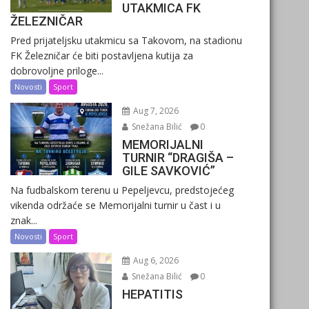
UTAKMICA FK
ŽELEZNIČAR
Pred prijateljsku utakmicu sa Takovom, na stadionu
FK Železničar će biti postavljena kutija za
dobrovoljne priloge...
Novosti
Sport
Aug 7, 2026
Snežana Bilić
0
MEMORIJALNI
TURNIR “DRAGIŠA –
GILE SAVKOVIĆ”
Na fudbalskom terenu u Pepeljevcu, predstojećeg
vikenda održaće se Memorijalni turnir u čast i u
znak...
Novosti
Sport
Aug 6, 2026
Snežana Bilić
0
HEPATITIS