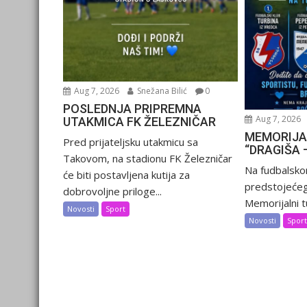
Aug 7, 2026
Snežana Bilić
0
POSLEDNJA PRIPREMNA
Aug 7, 2026
UTAKMICA FK ŽELEZNIČAR
MEMORIJA
Pred prijateljsku utakmicu sa
“DRAGIŠA 
Takovom, na stadionu FK Železničar
Na fudbalsko
će biti postavljena kutija za
predstojećeg
dobrovoljne priloge...
Memorijalni tu
Novosti
Sport
Novosti
Spor