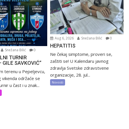
Aug 6, 2026
Snežana Bilić
0
HEPATITIS
Snežana Bilić
0
Ne čekaj simptome, proveri se,
LNI TURNIR
zaštiti se! U Kalendaru javnog
– GILE SAVKOVIĆ”
zdravlja Svetske zdravstvene
m terenu u Pepeljevcu,
organizacije, 28. jul...
 vikenda održaće se
Novosti
rnir u čast i u znak...
t