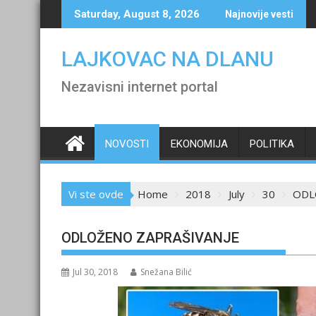
Skip
Saturday, August 8, 2026
Najnovije vesti
to
content
LAJKOVAC NA DLANU
Nezavisni internet portal
NOVOSTI
EKONOMIJA
POLITIKA
Vi ste ovde
Home
2018
July
30
ODL
ODLOŽENO ZAPRAŠIVANJE
Jul 30, 2018
Snežana Bilić