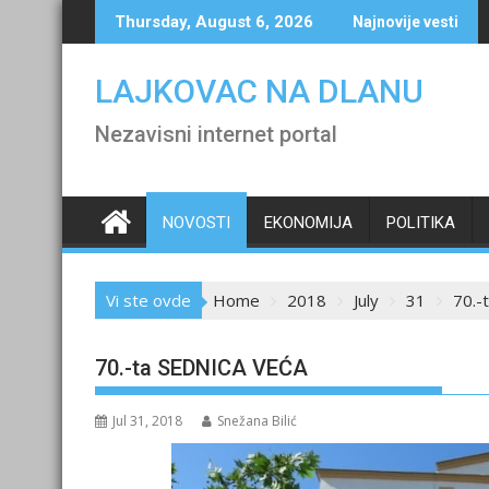
Skip
Thursday, August 6, 2026
Najnovije vesti
to
content
LAJKOVAC NA DLANU
Nezavisni internet portal
NOVOSTI
EKONOMIJA
POLITIKA
Vi ste ovde
Home
2018
July
31
70.-
70.-ta SEDNICA VEĆA
Jul 31, 2018
Snežana Bilić