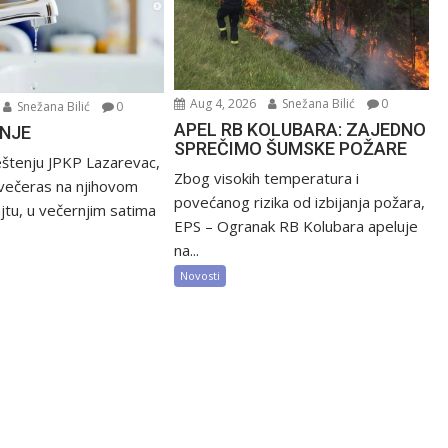
Aug 4, 2026
Snežana Bilić
0
Snežana Bilić
0
APEL RB KOLUBARA: ZAJEDNO
NJE
SPREČIMO ŠUMSKE POŽARE
štenju JPKP Lazarevac,
Zbog visokih temperatura i
večeras na njihovom
povećanog rizika od izbijanja požara,
jtu, u večernjim satima
EPS – Ogranak RB Kolubara apeluje
na...
Novosti