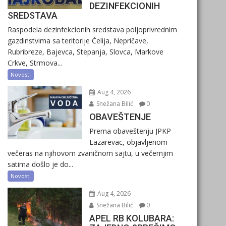
DEZINFEKCIONIH
SREDSTAVA
Raspodela dezinfekcionih sredstava poljoprivrednim
gazdinstvima sa teritorije Ćelija, Nepričave,
Rubribreze, Bajevca, Stepanja, Slovca, Markove
Crkve, Strmova...
Novosti
Aug 4, 2026
Snežana Bilić
0
OBAVEŠTENJE
Prema obaveštenju JPKP
Lazarevac, objavljenom
večeras na njihovom zvaničnom sajtu, u večernjim
satima došlo je do...
Novosti
Aug 4, 2026
Snežana Bilić
0
APEL RB KOLUBARA: