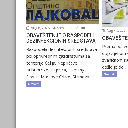
Aug 6, 2026
Snežana Bilić
0
Aug 4, 2026
OBAVEŠTENJE O RASPODELI
OBAVEŠTE
DEZINFEKCIONIH SREDSTAVA
Prema obave
Raspodela dezinfekcionih sredstava
objavljenom 
poljoprivrednim gazdinstvima sa
zvaničnom sa
teritorije Ćelija, Nepričave,
došlo je do...
Rubribreze, Bajevca, Stepanja,
Novosti
Slovca, Markove Crkve, Strmova...
Novosti