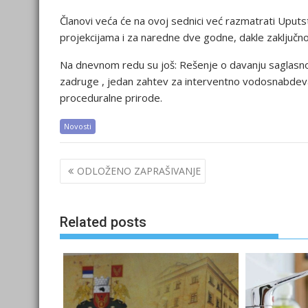
Članovi veća će na ovoj sednici već razmatrati Uput
projekcijama i za naredne dve godne, dakle zaključ
Na dnevnom redu su još: Rešenje o davanju saglasno
zadruge , jedan zahtev za interventno vodosnabdevan
proceduralne prirode.
Novosti
Post
ODLOŽENO ZAPRAŠIVANJE
navigation
Related posts