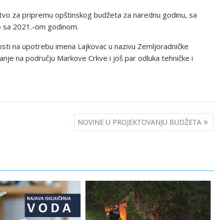
stvo za pripremu opštinskog budžeta za narednu godinu, sa
no sa 2021.-om godinom.
sti na upotrebu imena Lajkovac u nazivu Zemljoradničke
je na području Markove Crkve i još par odluka tehničke i
NOVINE U PROJEKTOVANJU BUDŽETA