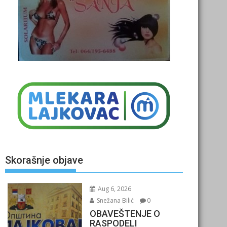
Skorašnje objave
Aug 6, 2026
Snežana Bilić
0
OBAVEŠTENJE O
RASPODELI