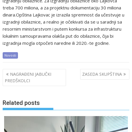
izgradnju obilaznice. Za izgradnju obilaznice oko Lajkovca
treba 700 miliona, a za projektnu dokumentaciju 30 miliona
dinara.Opština Lajkovac je izrazila spremnost da učestvuje u
izgradnji obilaznice, a realno je očekivati da se u saradnji sa
resornim ministarstvom i putem konkursa za infrastrukturu
lokalnim samoupravama olakša put do obilaznice, čija bi
izgradnja mogla otpočeti naredne ili 2020.-te godine.
Novosti
Post
NAGRAĐENI JABUČKI
ZASEDA SKUPŠTINA
navigation
PREDŠKOLCI
Related posts