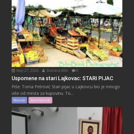
May 27, 2026
Snežana Bilić
0
Uspomene na stari Lajkovac: STARI PIJAC
Piše: Toma Petrović Stari pijac u Lajkovcu bio je mnogo
više od mesta za kupovinu. To...
Novosti
Zanimljivosti