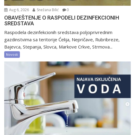
Aug 6, 2026
Snežana Bilić
0
OBAVEŠTENJE O RASPODELI DEZINFEKCIONIH
SREDSTAVA
Raspodela dezinfekcionih sredstava poljoprivrednim
gazdinstvima sa teritorije Ćelija, Nepričave, Rubribreze,
Bajevca, Stepanja, Slovca, Markove Crkve, Strmova...
Novosti