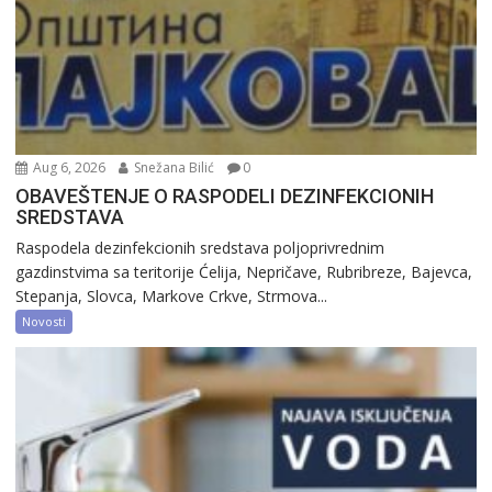
Aug 6, 2026
Snežana Bilić
0
OBAVEŠTENJE O RASPODELI DEZINFEKCIONIH
SREDSTAVA
Raspodela dezinfekcionih sredstava poljoprivrednim
gazdinstvima sa teritorije Ćelija, Nepričave, Rubribreze, Bajevca,
Stepanja, Slovca, Markove Crkve, Strmova...
Novosti