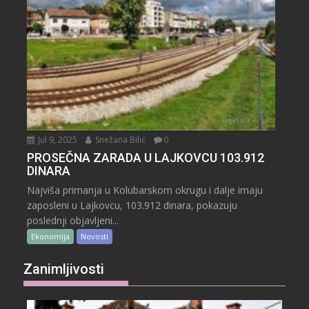
Jul 9, 2025
Snežana Bilić
0
PROSEČNA ZARADA U LAJKOVCU 103.912
DINARA
Najviša primanja u Kolubarskom okrugu i dalje imaju
zaposleni u Lajkovcu, 103.912 dinara, pokazuju
poslednji objavljeni...
Ekonomija
Novosti
Zanimljivosti