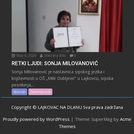
May 6, 2026
Snežana Bilić
0
RETKI LJUDI: SONJA MILOVANOVIĆ
Sonja Milovanović je nastavnica srpskog jezika i
književnosti u OŠ „Mile Dubljević“ u Lajkovcu, srpska
pesnikinja,...
Novosti
Zanimljivosti
Copyright © LAJKOVAC NA DLANU Sva prava zadržana
Proudly powered by WordPress
|
Theme: SuperMag by
Acme
Themes