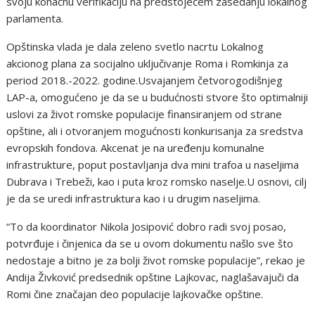
svoju konačnu verifikaciju na predstojećem zasedanju lokalnog
parlamenta.
Opštinska vlada je dala zeleno svetlo nacrtu Lokalnog
akcionog plana za socijalno uključivanje Roma i Romkinja za
period 2018.-2022. godine.Usvajanjem četvorogodišnjeg
LAP-a, omogućeno je da se u budućnosti stvore što optimalniji
uslovi za život romske populacije finansiranjem od strane
opštine, ali i otvoranjem mogućnosti konkurisanja za sredstva
evropskih fondova. Akcenat je na uređenju komunalne
infrastrukture, poput postavljanja dva mini trafoa u naseljima
Dubrava i Trebeži, kao i puta kroz romsko naselje.U osnovi, cilj
je da se uredi infrastruktura kao i u drugim naseljima.
“To da koordinator Nikola Josipović dobro radi svoj posao,
potvrđuje i činjenica da se u ovom dokumentu našlo sve što
nedostaje a bitno je za bolji život romske populacije”, rekao je
Andija Živković predsednik opštine Lajkovac, naglašavajuči da
Romi čine značajan deo populacije lajkovačke opštine.