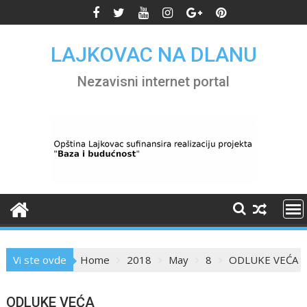
Skip
to
content
LAJKOVAC NA DLANU
Nezavisni internet portal
Vi ste ovde
Home
2018
May
8
ODLUKE VEĆA
ODLUKE VEĆA