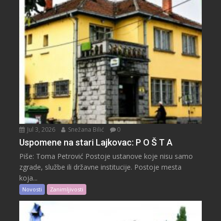
Jul 3, 2026
Snežana Bilić
0
Uspomene na stari Lajkovac: P O Š T A
Piše: Toma Petrović Postoje ustanove koje nisu samo
zgrade, službe ili državne institucije. Postoje mesta
koja...
Novosti
Zanimljivosti