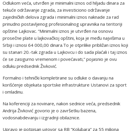
Odlukom veća, utvrđen je minimalni iznos od hiljadu dinara za
tekuće održavanje zgrada, za investiciono održavanje
zajedničkih delova zgrada i minimalni iznos naknade za rad
prinudno postavljenog profesionalnog upravnika na teritoriji
opštine Lajkovac. “Minimalni iznos je utvrđen na osnovu
prosečne plate u lajkovačkoj opštini, koja je među najvišima u
Srbiji i iznosi 64 000,00 dinara.To je otprilike približan iznos koji
su stanari 20.-tak zgrada u Lajkovcu i do sada plaćali i taj iznos
će se zasigurno vremenom i povećavati,” pojasnio je ovu
odluku predsednik Živković.
Formalno i tehnički kompletirane su odluke o davanju na
korišćenje objekata sportske infrastrukture Ustanovi za sport
i omladinu.
Na koferenciji za novinare, nakon sednice veća, predsednik
Andrija Živković govorio je o završetku bazena,
vodosnabdevanju i izgradnji obilaznice.
Upravo je potpisan ugovor sa RB “Kolubara” za 55 miliona