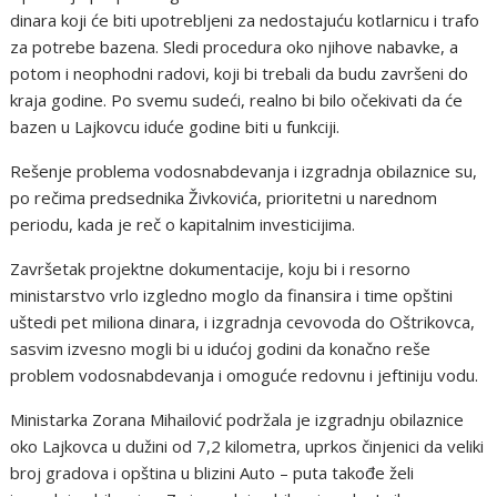
dinara koji će biti upotrebljeni za nedostajuću kotlarnicu i trafo
za potrebe bazena. Sledi procedura oko njihove nabavke, a
potom i neophodni radovi, koji bi trebali da budu završeni do
kraja godine. Po svemu sudeći, realno bi bilo očekivati da će
bazen u Lajkovcu iduće godine biti u funkciji.
Rešenje problema vodosnabdevanja i izgradnja obilaznice su,
po rečima predsednika Živkovića, prioritetni u narednom
periodu, kada je reč o kapitalnim investicijima.
Završetak projektne dokumentacije, koju bi i resorno
ministarstvo vrlo izgledno moglo da finansira i time opštini
uštedi pet miliona dinara, i izgradnja cevovoda do Oštrikovca,
sasvim izvesno mogli bi u idućoj godini da konačno reše
problem vodosnabdevanja i omoguće redovnu i jeftiniju vodu.
Ministarka Zorana Mihailović podržala je izgradnju obilaznice
oko Lajkovca u dužini od 7,2 kilometra, uprkos činjenici da veliki
broj gradova i opština u blizini Auto – puta takođe želi