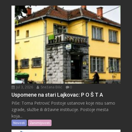
Jul 3, 2026
Snežana Bilić
0
Uspomene na stari Lajkovac: P O Š T A
Piše: Toma Petrović Postoje ustanove koje nisu samo
zgrade, službe ili državne institucije. Postoje mesta
koja...
Novosti
Zanimljivosti