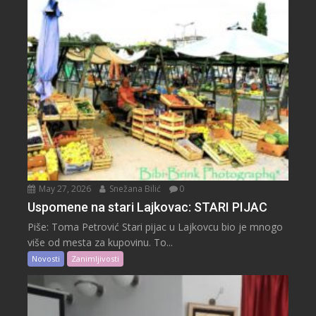
May 27, 2026
Snežana Bilić
0
Uspomene na stari Lajkovac: STARI PIJAC
Piše: Toma Petrović Stari pijac u Lajkovcu bio je mnogo
više od mesta za kupovinu. To...
Novosti
Zanimljivosti