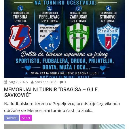
Aug 7, 2026
Snežana Bilić
0
MEMORIJALNI TURNIR “DRAGIŠA – GILE
SAVKOVIĆ”
Na fudbalskom terenu u Pepeljevcu, predstojećeg vikenda
održaće se Memorijalni turnir u čast i u znak...
Novosti
Sport