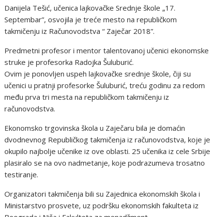
Danijela Tešić, učenica lajkovačke Srednje škole „17.
Septembar”, osvojila je treće mesto na republičkom
takmičenju iz Računovodstva “ Zaječar 2018”.
Predmetni profesor i mentor talentovanoj učenici ekonomske
struke je profesorka Radojka Šuluburić.
Ovim je ponovljen uspeh lajkovačke srednje škole, čiji su
učenici u pratnji profesorke Šuluburić, treću godinu za redom
među prva tri mesta na republičkom takmičenju iz
računovodstva.
Ekonomsko trgovinska škola u Zaječaru bila je domaćin
dvodnevnog Republičkog takmičenja iz računovodstva, koje je
okupilo najbolje učenike iz ove oblasti. 25 učenika iz cele Srbije
plasiralo se na ovo nadmetanje, koje podrazumeva trosatno
testiranje.
Organizatori takmičenja bili su Zajednica ekonomskih škola i
Ministarstvo prosvete, uz podršku ekonomskih fakulteta iz
Beograda i Niša i Fakulteta za menadžment.