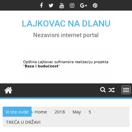
Skip
to
content
LAJKOVAC NA DLANU
Nezavisni internet portal
Vi ste ovde
Home
2018
May
5
TREĆA U DRŽAVI