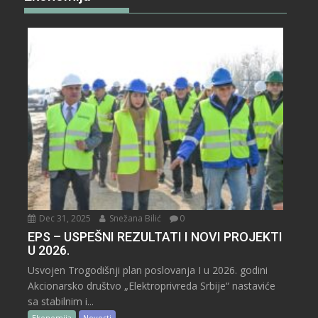
Dec 31, 2025
Snežana Bilić
0
EPS – USPEŠNI REZULTATI I NOVI PROJEKTI
U 2026.
Usvojen Trogodišnji plan poslovanja I u 2026. godini
Akcionarsko društvo „Elektroprivreda Srbije“ nastaviće
sa stabilnim i...
Ekonomija
Novosti