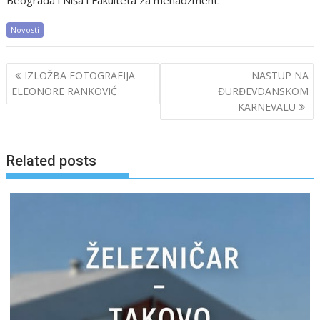
Novosti
Post
IZLOŽBA FOTOGRAFIJA
NASTUP NA
navigation
ELEONORE RANKOVIĆ
ĐURĐEVDANSKOM
KARNEVALU
Related posts