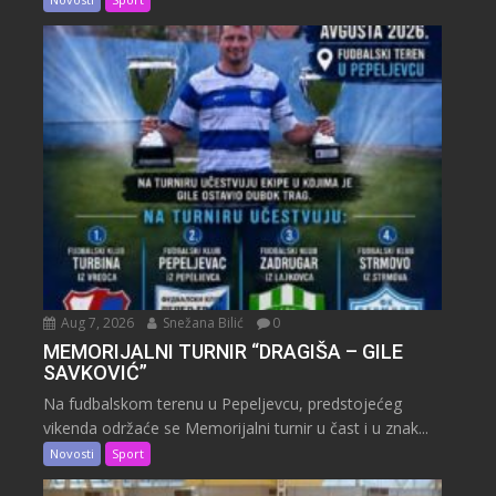
Aug 7, 2026
Snežana Bilić
0
MEMORIJALNI TURNIR “DRAGIŠA – GILE
SAVKOVIĆ”
Na fudbalskom terenu u Pepeljevcu, predstojećeg
vikenda održaće se Memorijalni turnir u čast i u znak...
Novosti
Sport