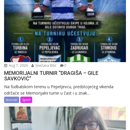
Aug 7, 2026
Snežana Bilić
0
MEMORIJALNI TURNIR “DRAGIŠA – GILE
SAVKOVIĆ”
Na fudbalskom terenu u Pepeljevcu, predstojećeg vikenda
održaće se Memorijalni turnir u čast i u znak...
Novosti
Sport