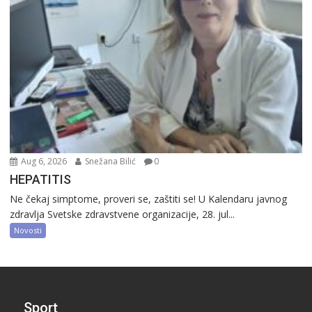
Aug 6, 2026
Snežana Bilić
0
HEPATITIS
Ne čekaj simptome, proveri se, zaštiti se! U Kalendaru javnog
zdravlja Svetske zdravstvene organizacije, 28. jul...
Novosti
Sport