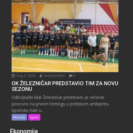
Aug 3, 2026
Snežana Bilić
0
OK ŽELEZNIČAR PREDSTAVIO TIM ZA NOVU
SEZONU
Odbojkaški klub Železničar predstavio je večeras
ponosno na prvom treningu u prelepom ambijentu
Sportske hale u...
Novosti
Sport
Ekonomija