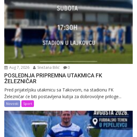
Aug 7, 2026
Snežana Bilić
0
POSLEDNJA PRIPREMNA UTAKMICA FK
ŽELEZNIČAR
Pred prijateljsku utakmicu sa Takovom, na stadionu FK
Železničar će biti postavljena kutija za dobrovoljne priloge...
Novosti
Sport