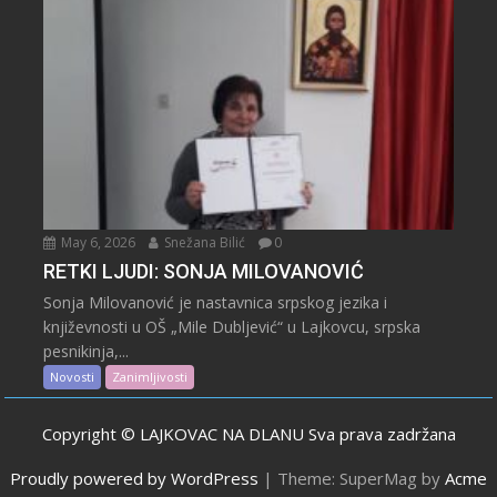
May 6, 2026
Snežana Bilić
0
RETKI LJUDI: SONJA MILOVANOVIĆ
Sonja Milovanović je nastavnica srpskog jezika i
književnosti u OŠ „Mile Dubljević“ u Lajkovcu, srpska
pesnikinja,...
Novosti
Zanimljivosti
Copyright © LAJKOVAC NA DLANU Sva prava zadržana
Proudly powered by WordPress
|
Theme: SuperMag by
Acme