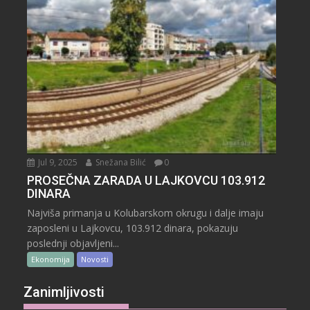
Jul 9, 2025
Snežana Bilić
0
PROSEČNA ZARADA U LAJKOVCU 103.912
DINARA
Najviša primanja u Kolubarskom okrugu i dalje imaju
zaposleni u Lajkovcu, 103.912 dinara, pokazuju
poslednji objavljeni...
Ekonomija
Novosti
Zanimljivosti