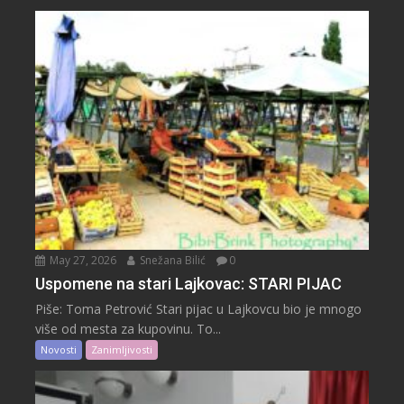
May 27, 2026
Snežana Bilić
0
Uspomene na stari Lajkovac: STARI PIJAC
Piše: Toma Petrović Stari pijac u Lajkovcu bio je mnogo
više od mesta za kupovinu. To...
Novosti
Zanimljivosti