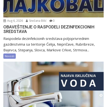
Aug 6, 2026
Snežana Bilić
0
OBAVEŠTENJE O RASPODELI DEZINFEKCIONIH
SREDSTAVA
Raspodela dezinfekcionih sredstava poljoprivrednim
gazdinstvima sa teritorije Ćelija, Nepričave, Rubribreze,
Bajevca, Stepanja, Slovca, Markove Crkve, Strmova...
Novosti