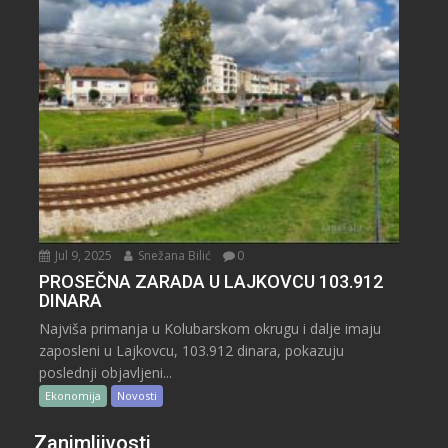
Jul 9, 2025
Snežana Bilić
0
PROSEČNA ZARADA U LAJKOVCU 103.912
DINARA
Najviša primanja u Kolubarskom okrugu i dalje imaju
zaposleni u Lajkovcu, 103.912 dinara, pokazuju
poslednji objavljeni...
Ekonomija
Novosti
Zanimljivosti