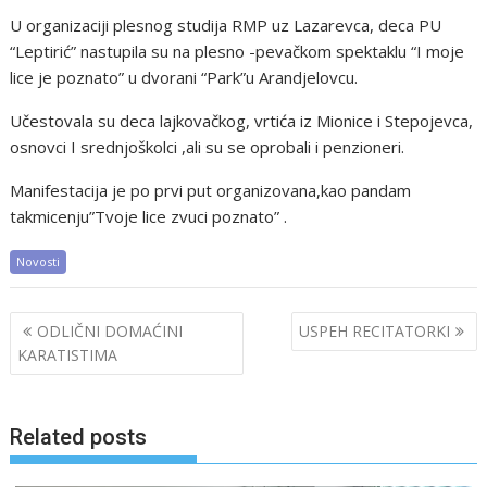
U organizaciji plesnog studija RMP uz Lazarevca, deca PU
“Leptirić” nastupila su na plesno -pevačkom spektaklu “I moje
lice je poznato” u dvorani “Park”u Arandjelovcu.
Učestovala su deca lajkovačkog, vrtića iz Mionice i Stepojevca,
osnovci I srednjoškolci ,ali su se oprobali i penzioneri.
Manifestacija je po prvi put organizovana,kao pandam
takmicenju”Tvoje lice zvuci poznato” .
Novosti
Post
ODLIČNI DOMAĆINI
USPEH RECITATORKI
navigation
KARATISTIMA
Related posts