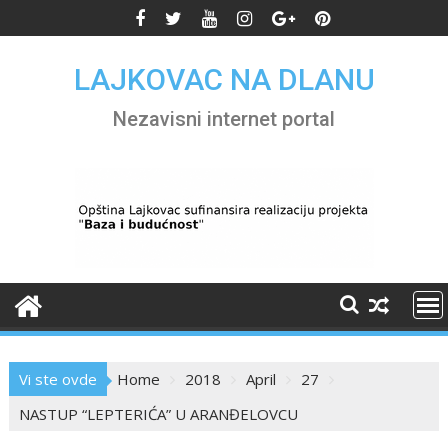
Skip
to
content
LAJKOVAC NA DLANU
Nezavisni internet portal
Vi ste ovde
Home
2018
April
27
NASTUP “LEPTERIĆA” U ARANĐELOVCU