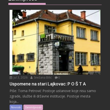
Jul 3, 2026
Snežana Bilić
0
Uspomene na stari Lajkovac: P O Š T A
Piše: Toma Petrović Postoje ustanove koje nisu samo
zgrade, službe ili državne institucije. Postoje mesta
koja...
Novosti
Zanimljivosti