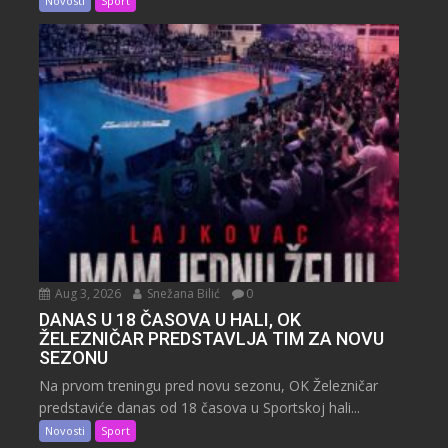
Novosti
Sport
Aug 3, 2026
Snežana Bilić
0
DANAS U 18 ČASOVA U HALI, OK
ŽELEZNIČAR PREDSTAVLJA TIM ZA NOVU
SEZONU
Na prvom treningu pred novu sezonu, OK Železničar
predstaviće danas od 18 časova u Sportskoj hali...
Novosti
Sport