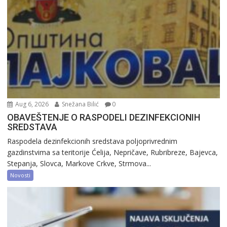
Aug 6, 2026
Snežana Bilić
0
OBAVEŠTENJE O RASPODELI DEZINFEKCIONIH
SREDSTAVA
Raspodela dezinfekcionih sredstava poljoprivrednim
gazdinstvima sa teritorije Ćelija, Nepričave, Rubribreze, Bajevca,
Stepanja, Slovca, Markove Crkve, Strmova...
Novosti