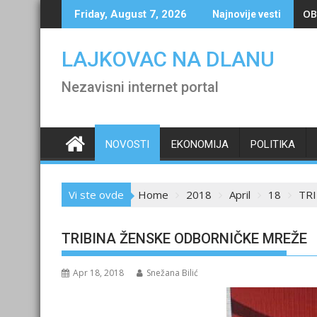
Skip
OB
Friday, August 7, 2026
Najnovije vesti
to
content
LAJKOVAC NA DLANU
Nezavisni internet portal
NOVOSTI
EKONOMIJA
POLITIKA
Vi ste ovde
Home
2018
April
18
TR
TRIBINA ŽENSKE ODBORNIČKE MREŽE
Apr 18, 2018
Snežana Bilić