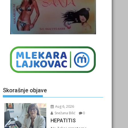
Skorašnje objave
Aug 6, 2026
Snežana Bilić
0
HEPATITIS