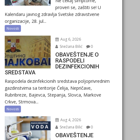
Ne čekaj simptome,
proveri se, zaštiti se! U
Kalendaru javnog zdravlja Svetske zdravstvene
organizacije, 28. jul...
Novosti
Aug 6, 2026
Snežana Bilić
0
OBAVEŠTENJE O
RASPODELI
DEZINFEKCIONIH
SREDSTAVA
Raspodela dezinfekcionih sredstava poljoprivrednim
gazdinstvima sa teritorije Ćelija, Nepričave,
Rubribreze, Bajevca, Stepanja, Slovca, Markove
Crkve, Strmova...
Novosti
Aug 4, 2026
Snežana Bilić
0
OBAVEŠTENJE