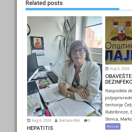
Related posts
Aug 6, 2026
OBAVEŠTE
DEZINFEK
Raspodela de
poljoprivred
teritorije Ćel
Rubribreze, 
Slovca, Marko
Aug 6, 2026
Snežana Bilić
0
Novosti
HEPATITIS