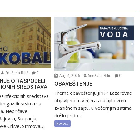
Snežana Bilić
0
Aug 4, 2026
Snežana Bilić
0
NJE O RASPODELI
OBAVEŠTENJE
CIONIH SREDSTAVA
Prema obaveštenju JPKP Lazarevac,
zinfekcionih sredstava
objavljenom večeras na njihovom
nim gazdinstvima sa
zvaničnom sajtu, u večernjim satima
ija, Nepričave,
došlo je do...
Bajevca, Stepanja,
Novosti
ve Crkve, Strmova...