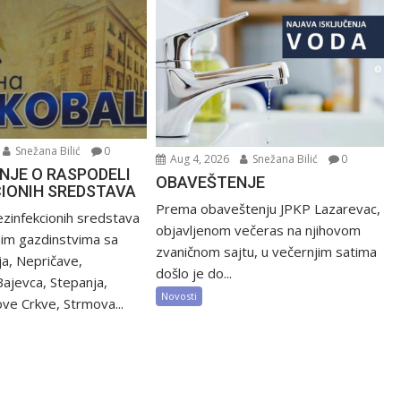
Snežana Bilić
0
Aug 4, 2026
Snežana Bilić
0
NJE O RASPODELI
OBAVEŠTENJE
CIONIH SREDSTAVA
Prema obaveštenju JPKP Lazarevac,
zinfekcionih sredstava
objavljenom večeras na njihovom
nim gazdinstvima sa
zvaničnom sajtu, u večernjim satima
ija, Nepričave,
došlo je do...
Bajevca, Stepanja,
Novosti
ve Crkve, Strmova...