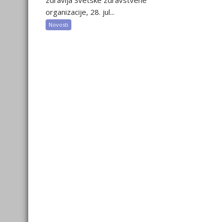
zdravlja Svetske zdravstvene
organizacije, 28. jul...
Novosti