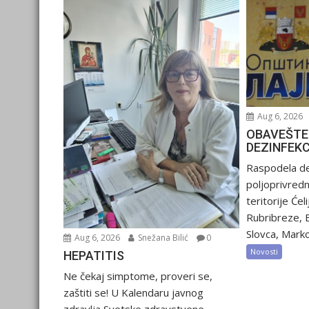
Aug 6, 2026
OBAVEŠTE
DEZINFEK
Raspodela de
poljoprivred
teritorije Ćel
Rubribreze, 
Slovca, Marko
Aug 6, 2026
Snežana Bilić
0
Novosti
HEPATITIS
Ne čekaj simptome, proveri se,
zaštiti se! U Kalendaru javnog