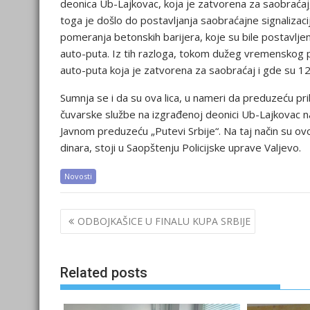
deonica Ub-Lajkovac, koja je zatvorena za saobraćaj,
toga je došlo do postavljanja saobraćajne signalizac
pomeranja betonskih barijera, koje su bile postavl
auto-puta. Iz tih razloga, tokom dužeg vremenskog
auto-puta koja je zatvorena za saobraćaj i gde su 12.
Sumnja se i da su ova lica, u nameri da preduzeću pri
čuvarske službe na izgrađenoj deonici Ub-Lajkovac na
Javnom preduzeću „Putevi Srbije“. Na taj način su ov
dinara, stoji u Saopštenju Policijske uprave Valjevo.
Novosti
Post
ODBOJKAŠICE U FINALU KUPA SRBIJE
navigation
Related posts