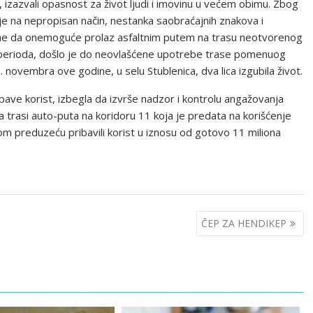
 izazvali opasnost za život ljudi i imovinu u većem obimu. Zbog
ije na nepropisan način, nestanka saobraćajnih znakova i
jene da onemoguće prolaz asfaltnim putem na trasu neotvorenog
 perioda, došlo je do neovlašćene upotrebe trase pomenuog
 novembra ove godine, u selu Stublenica, dva lica izgubila život.
bave korist, izbegla da izvrše nadzor i kontrolu angažovanja
 trasi auto-puta na koridoru 11 koja je predata na korišćenje
om preduzeću pribavili korist u iznosu od gotovo 11 miliona
ČEP ZA HENDIKEP