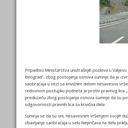
Pripadnici Ministarstva unutrašnjih poslova u Valjevu 
Beograd“, zbog postojanja osnova sumnje da je izvrš
saobraćaja u vezi sa krivičnim delom nesavesno vrše
redovnom postupku podneta je protiv pravnog lica „P
preduzeću zbog postojanja osnova sumnje da su počini
odgovornosti pravnih lica za krivična dela.
Sumnja se da su oni, nesavesnim vršenjem svojih d
obavljanje saobraćaja u selu Nepričava na delu prikl