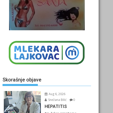
Skorašnje objave
Aug 6, 2026
Snežana Bilić
0
HEPATITIS