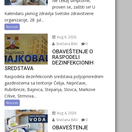
Ne čekaj simptome,
proveri se, zaštiti se! U
Kalendaru javnog zdravlja Svetske zdravstvene
organizacije, 28. jul...
Novosti
Aug 6, 2026
Snežana Bilić
0
OBAVEŠTENJE O
RASPODELI
DEZINFEKCIONIH
SREDSTAVA
Raspodela dezinfekcionih sredstava poljoprivrednim
gazdinstvima sa teritorije Ćelija, Nepričave,
Rubribreze, Bajevca, Stepanja, Slovca, Markove
Crkve, Strmova...
Novosti
Aug 4, 2026
Snežana Bilić
0
OBAVEŠTENJE