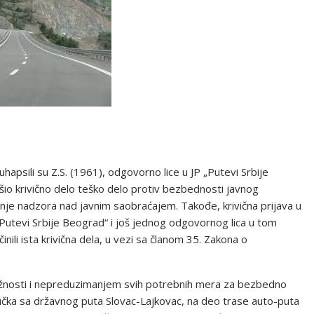
uhapsili su Z.S. (1961), odgovorno lice u JP „Putevi Srbije
io krivično delo teško delo protiv bezbednosti javnog
nje nadzora nad javnim saobraćajem. Takođe, krivična prijava u
utevi Srbije Beograd“ i još jednog odgovornog lica u tom
li ista krivična dela, u vezi sa članom 35. Zakona o
užnosti i nepreduzimanjem svih potrebnih mera za bezbedno
jučka sa državnog puta Slovac-Lajkovac, na deo trase auto-puta