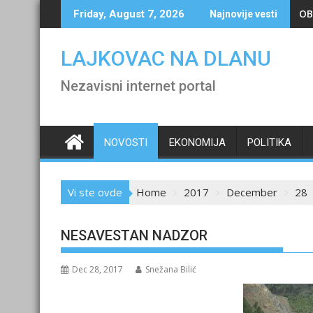
Skip
OB
Friday, August 7, 2026
Najnovije vesti
to
content
LAJKOVAC NA DLANU
Nezavisni internet portal
NOVOSTI
EKONOMIJA
POLITIKA
Vi ste ovde
Home
2017
December
28
NESAVESTAN NADZOR
Dec 28, 2017
Snežana Bilić