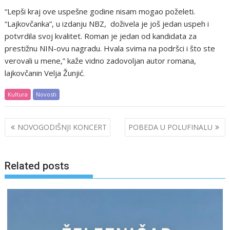
“Lepši kraj ove uspešne godine nisam mogao poželeti.
“Lajkovčanka”, u izdanju NBZ, doživela je još jedan uspeh i
potvrdila svoj kvalitet. Roman je jedan od kandidata za
prestižnu NIN-ovu nagradu. Hvala svima na podršci i što ste
verovali u mene,” kaže vidno zadovoljan autor romana,
lajkovčanin Velja Žunjić.
Kultura
Novosti
Post
NOVOGODIŠNJI KONCERT
POBEDA U POLUFINALU
navigation
Related posts