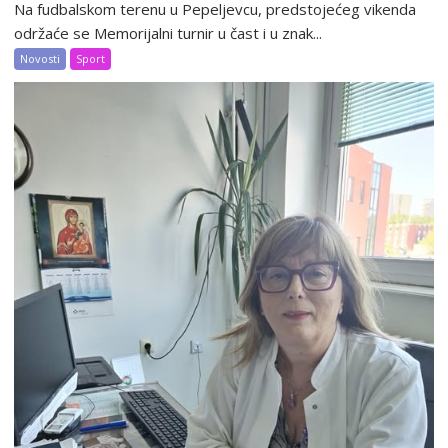
Na fudbalskom terenu u Pepeljevcu, predstojećeg vikenda
održaće se Memorijalni turnir u čast i u znak...
Novosti
Sport