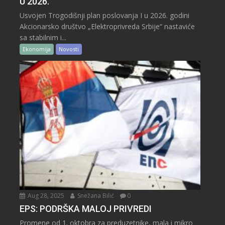
U 2026.
Usvojen Trogodišnji plan poslovanja I u 2026. godini
Akcionarsko društvo „Elektroprivreda Srbije“ nastaviće
sa stabilnim i...
Ekonomija
Novosti
Aug 28, 2025
Snežana Bilić
0
EPS: PODRŠKA MALOJ PRIVREDI
Promene od 1. oktobra za preduzetnike, mala i mikro