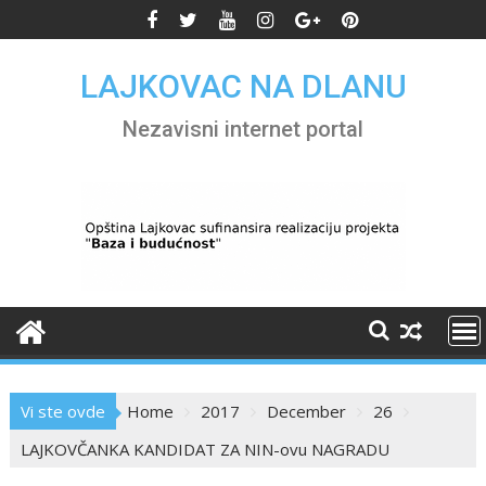
Skip
to
content
LAJKOVAC NA DLANU
Nezavisni internet portal
Vi ste ovde
Home
2017
December
26
LAJKOVČANKA KANDIDAT ZA NIN-ovu NAGRADU