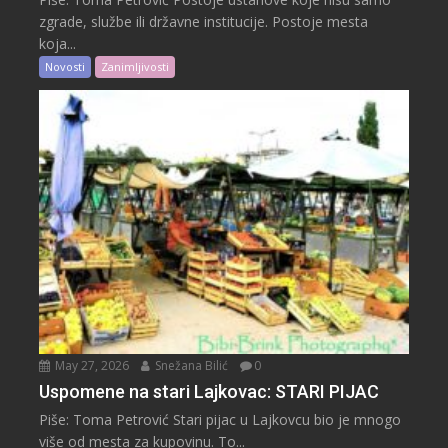
zgrade, službe ili državne institucije. Postoje mesta
koja...
Novosti
Zanimljivosti
May 27, 2026
Snežana Bilić
0
Uspomene na stari Lajkovac: STARI PIJAC
Piše: Toma Petrović Stari pijac u Lajkovcu bio je mnogo
više od mesta za kupovinu. To...