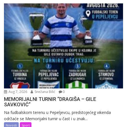
Aug 7, 2026
Snežana Bilić
0
MEMORIJALNI TURNIR “DRAGIŠA – GILE
SAVKOVIĆ”
Na fudbalskom terenu u Pepeljevcu, predstojećeg vikenda
održaće se Memorijalni turnir u čast i u znak...
Novosti
Sport