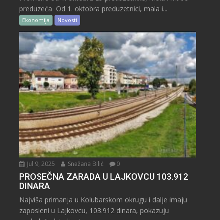
preduzeća Od 1. oktobra preduzetnici, mala i...
Ekonomija
Novosti
Jul 9, 2025
Snežana Bilić
0
PROSEČNA ZARADA U LAJKOVCU 103.912
DINARA
Najviša primanja u Kolubarskom okrugu i dalje imaju
zaposleni u Lajkovcu, 103.912 dinara, pokazuju