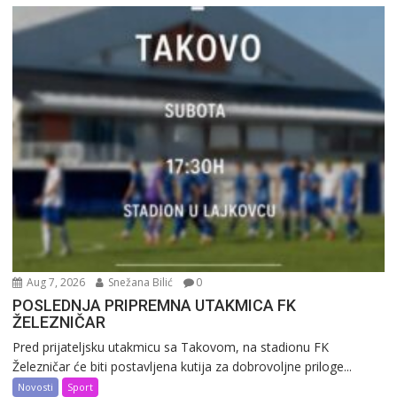
Aug 7, 2026
Snežana Bilić
0
POSLEDNJA PRIPREMNA UTAKMICA FK
ŽELEZNIČAR
Pred prijateljsku utakmicu sa Takovom, na stadionu FK
Železničar će biti postavljena kutija za dobrovoljne priloge...
Novosti
Sport