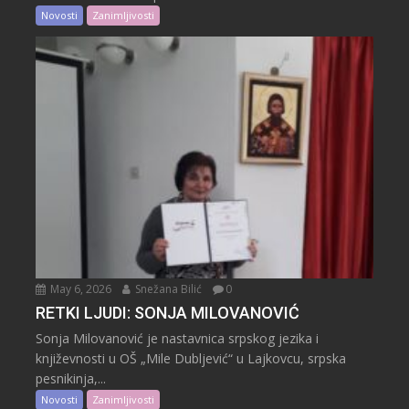
Novosti
Zanimljivosti
May 6, 2026
Snežana Bilić
0
RETKI LJUDI: SONJA MILOVANOVIĆ
Sonja Milovanović je nastavnica srpskog jezika i
književnosti u OŠ „Mile Dubljević“ u Lajkovcu, srpska
pesnikinja,...
Novosti
Zanimljivosti