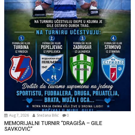
Aug 7, 2026
Snežana Bilić
0
MEMORIJALNI TURNIR “DRAGIŠA – GILE
SAVKOVIĆ”