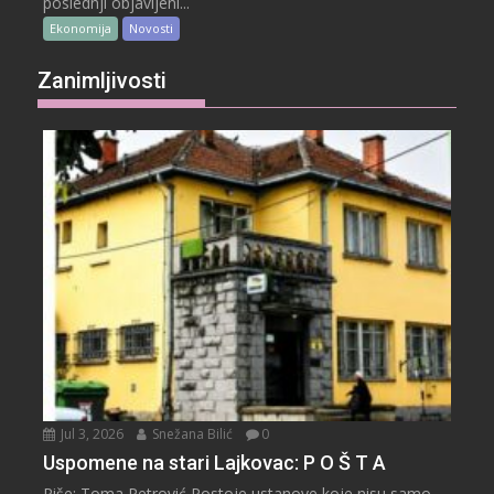
poslednji objavljeni...
Ekonomija
Novosti
Zanimljivosti
Jul 3, 2026
Snežana Bilić
0
Uspomene na stari Lajkovac: P O Š T A
Piše: Toma Petrović Postoje ustanove koje nisu samo