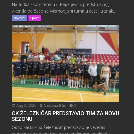
Na fudbalskom terenu u Pepeljevcu, predstojećeg
vikenda održaće se Memorijalni turnir u čast i u znak...
Novosti
Sport
Aug 3, 2026
Snežana Bilić
0
OK ŽELEZNIČAR PREDSTAVIO TIM ZA NOVU
SEZONU
Odbojkaški klub Železničar predstavio je večeras
ponosno na prvom treningu u prelepom ambijentu