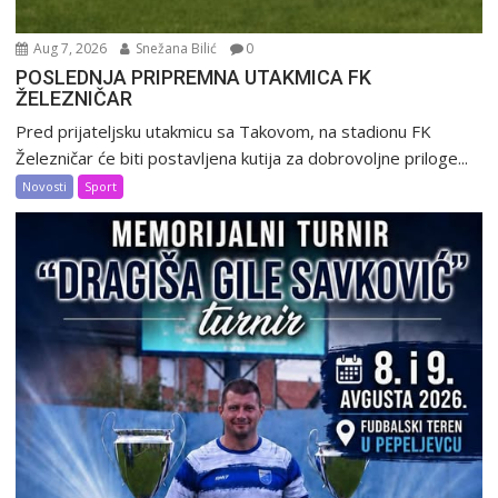
Aug 7, 2026
Snežana Bilić
0
POSLEDNJA PRIPREMNA UTAKMICA FK
ŽELEZNIČAR
Pred prijateljsku utakmicu sa Takovom, na stadionu FK
Železničar će biti postavljena kutija za dobrovoljne priloge...
Novosti
Sport