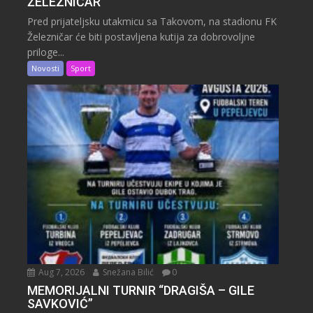
ŽELEZNIČAR
Pred prijateljsku utakmicu sa Takovom, na stadionu FK
Železničar će biti postavljena kutija za dobrovoljne
priloge...
Novosti
Sport
Aug 7, 2026
Snežana Bilić
0
MEMORIJALNI TURNIR “DRAGIŠA – GILE
SAVKOVIĆ”