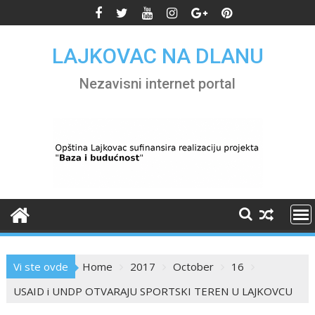
Skip
to
content
LAJKOVAC NA DLANU
Nezavisni internet portal
Vi ste ovde
Home
2017
October
16
USAID i UNDP OTVARAJU SPORTSKI TEREN U LAJKOVCU