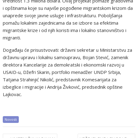
vrednost 1.3 miliona dolara. Ovaj projekat pomaže gradovima
i opštinama koje su najviše pogođene migrantskom krizom da
unaprede svoje javne usluge i infrastrukturu. Poboljšanja
pomažu lokalnim zajednicama da se izbore sa efektima
migrantske krize i od njih koristi ima i lokalno stanovništvo i
migranti.
Događaju će prisustvovati: državni sekretar u Ministarstvu za
državnu upravu i lokalnu samoupravu, Bojan Stević, zamenik
direktora Kancelarije za demokratski i ekonomski razvoj u
USAID-u, Džefri Skarin, portfolio menadžer UNDP Srbija,
Tatjana Strahinjić Nikolić, predstavnik Komesarijata za
izbeglice i migracije i Andrija Živković, predsednik opštine
Lajkovac.
Novosti
Post