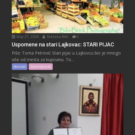
May 27, 2026
Snežana Bilić
0
Uspomene na stari Lajkovac: STARI PIJAC
Piše: Toma Petrović Stari pijac u Lajkovcu bio je mnogo
više od mesta za kupovinu. To...
Novosti
Zanimljivosti