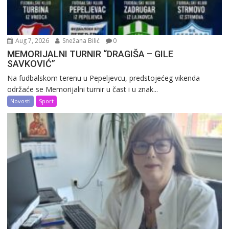
Aug 7, 2026
Snežana Bilić
0
MEMORIJALNI TURNIR “DRAGIŠA – GILE
SAVKOVIĆ”
Na fudbalskom terenu u Pepeljevcu, predstojećeg vikenda
održaće se Memorijalni turnir u čast i u znak...
Novosti
Sport