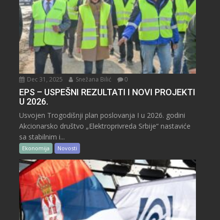
Dec 31, 2025
Snežana Bilić
0
EPS – USPEŠNI REZULTATI I NOVI PROJEKTI
U 2026.
Usvojen Trogodišnji plan poslovanja I u 2026. godini
Akcionarsko društvo „Elektroprivreda Srbije“ nastaviće
sa stabilnim i...
Ekonomija
Novosti