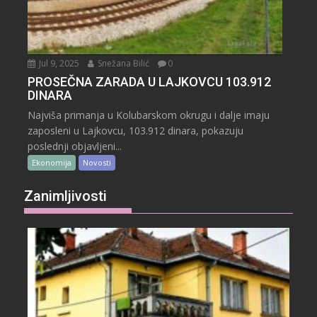
Jul 9, 2025
Snežana Bilić
0
PROSEČNA ZARADA U LAJKOVCU 103.912
DINARA
Najviša primanja u Kolubarskom okrugu i dalje imaju
zaposleni u Lajkovcu, 103.912 dinara, pokazuju
poslednji objavljeni...
Ekonomija
Novosti
Zanimljivosti