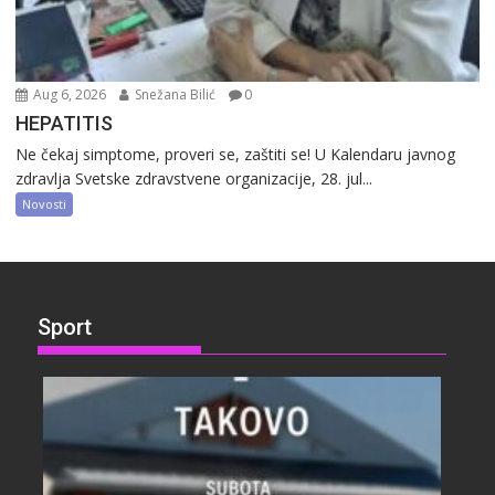
Aug 6, 2026
Snežana Bilić
0
HEPATITIS
Ne čekaj simptome, proveri se, zaštiti se! U Kalendaru javnog
zdravlja Svetske zdravstvene organizacije, 28. jul...
Novosti
Sport