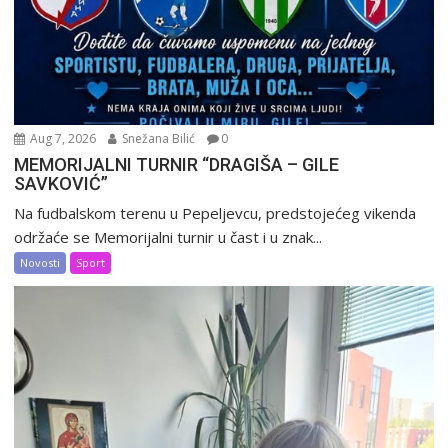
Aug 7, 2026
Snežana Bilić
0
MEMORIJALNI TURNIR “DRAGIŠA – GILE
SAVKOVIĆ”
Na fudbalskom terenu u Pepeljevcu, predstojećeg vikenda
održaće se Memorijalni turnir u čast i u znak...
Novosti
Sport