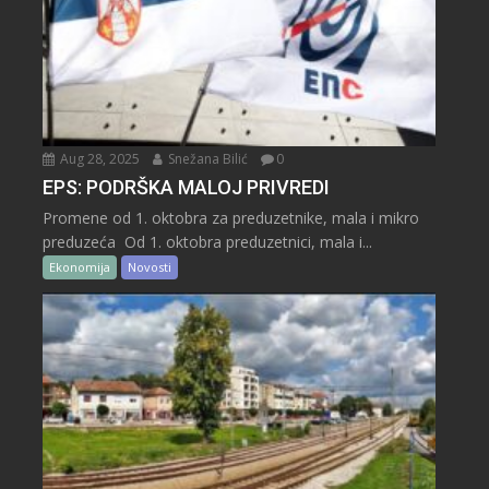
Aug 28, 2025
Snežana Bilić
0
EPS: PODRŠKA MALOJ PRIVREDI
Promene od 1. oktobra za preduzetnike, mala i mikro
preduzeća Od 1. oktobra preduzetnici, mala i...
Ekonomija
Novosti