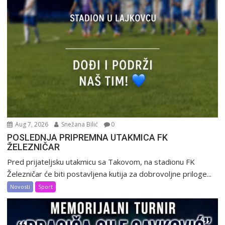
Aug 7, 2026
Snežana Bilić
0
POSLEDNJA PRIPREMNA UTAKMICA FK
ŽELEZNIČAR
Pred prijateljsku utakmicu sa Takovom, na stadionu FK
Železničar će biti postavljena kutija za dobrovoljne priloge...
Novosti
Sport