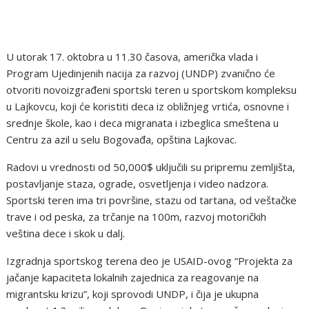
U utorak 17. oktobra u 11.30 časova, američka vlada i
Program Ujedinjenih nacija za razvoj (UNDP) zvanično će
otvoriti novoizgrađeni sportski teren u sportskom kompleksu
u Lajkovcu, koji će koristiti deca iz obližnjeg vrtića, osnovne i
srednje škole, kao i deca migranata i izbeglica smeštena u
Centru za azil u selu Bogovađa, opština Lajkovac.
Radovi u vrednosti od 50,000$ uključili su pripremu zemljišta,
postavljanje staza, ograde, osvetljenja i video nadzora.
Sportski teren ima tri površine, stazu od tartana, od veštačke
trave i od peska, za trčanje na 100m, razvoj motoričkih
veština dece i skok u dalj.
Izgradnja sportskog terena deo je USAID-ovog “Projekta za
jačanje kapaciteta lokalnih zajednica za reagovanje na
migrantsku krizu”, koji sprovodi UNDP, i čija je ukupna