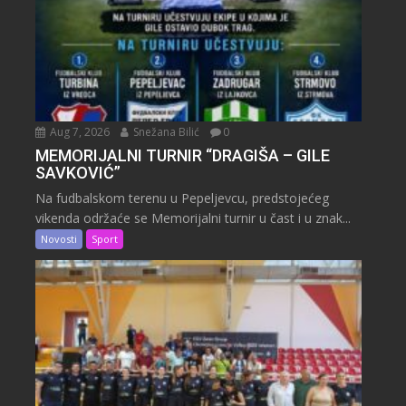
Aug 7, 2026
Snežana Bilić
0
MEMORIJALNI TURNIR “DRAGIŠA – GILE
SAVKOVIĆ”
Na fudbalskom terenu u Pepeljevcu, predstojećeg
vikenda održaće se Memorijalni turnir u čast i u znak...
Novosti
Sport