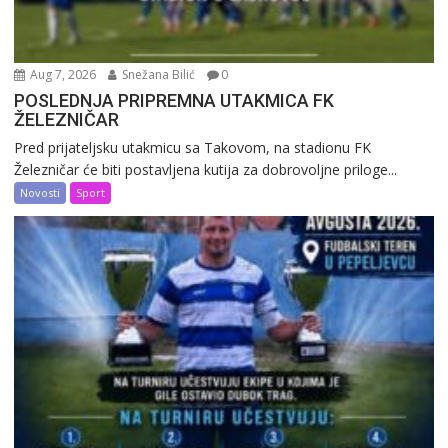
Aug 7, 2026
Snežana Bilić
0
POSLEDNJA PRIPREMNA UTAKMICA FK
ŽELEZNIČAR
Pred prijateljsku utakmicu sa Takovom, na stadionu FK
Železničar će biti postavljena kutija za dobrovoljne priloge...
Novosti
Sport