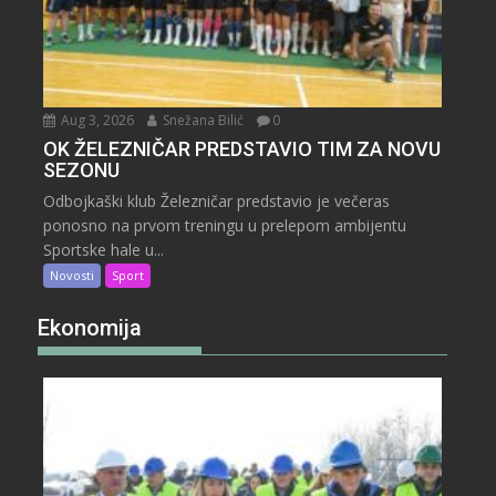
Aug 3, 2026
Snežana Bilić
0
OK ŽELEZNIČAR PREDSTAVIO TIM ZA NOVU
SEZONU
Odbojkaški klub Železničar predstavio je večeras
ponosno na prvom treningu u prelepom ambijentu
Sportske hale u...
Novosti
Sport
Ekonomija