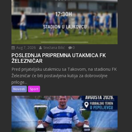
Aug 7, 2026
Snežana Bilić
0
POSLEDNJA PRIPREMNA UTAKMICA FK
ŽELEZNIČAR
Pred prijateljsku utakmicu sa Takovom, na stadionu FK
Železničar će biti postavljena kutija za dobrovoljne
priloge...
Novosti
Sport