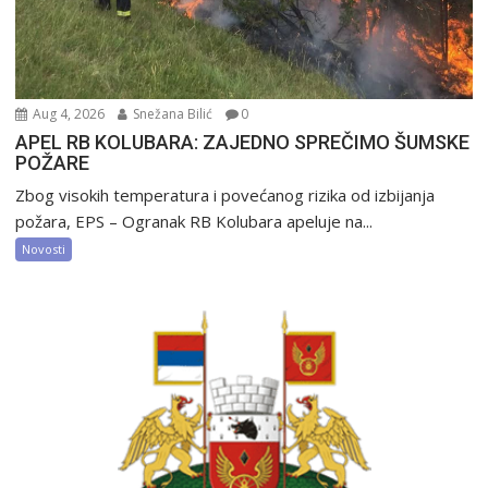
Aug 4, 2026
Snežana Bilić
0
APEL RB KOLUBARA: ZAJEDNO SPREČIMO ŠUMSKE
POŽARE
Zbog visokih temperatura i povećanog rizika od izbijanja
požara, EPS – Ogranak RB Kolubara apeluje na...
Novosti