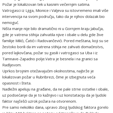
Požar je lokalizovan tek u kasnim večernjim satima.
Vatrogasci iz Ljiga, Mionice i Valjeva su istovremeno imali više
intervencija na svom području, tako da je njihov dolazak bio
nemoguć.
Ništa manje nije bilo dramatično ni u Gornjem kraju Jabučja,
gde je vatrena stihija zahvatila njive i obale u delu gde žive
familije Milići, Ćatići i Radovančevići. Pored meštana, koji su se
žestoko borili da im vatrena stihija ne zahvati domaćinstvs,
pored lajkovčana, požar su gasili i vatrogasci sa Uba i iz
Tamnave-Zapadno polje.Vatra je besnela i na granici sa
Radljevom.
Uprkos brojnim otežavajućim okolnostima, najbrže je
lokalizovan požar u Rubribrezi, čime je izbegnuta veća
opasnost i šteta.
Nadležni apeluju na građane, da ne pale strne ostatke i obale,
uz podsećanje da je to kažnjivo i uz konstataciju da je ljudski
faktor najčešći uzrok požara na otvorenom.
Pre samo nekoliko dana, upravo zbog ljudskog faktora gorelo