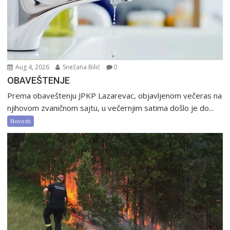
Aug 4, 2026
Snežana Bilić
0
OBAVEŠTENJE
Prema obaveštenju JPKP Lazarevac, objavljenom večeras na
njihovom zvaničnom sajtu, u večernjim satima došlo je do...
Novosti