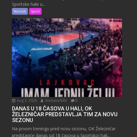
Sportske hale u...
Novosti
Sport
Aug 3, 2026
Snežana Bilić
0
DANAS U 18 ČASOVA U HALI, OK
ŽELEZNIČAR PREDSTAVLJA TIM ZA NOVU
SEZONU
Na prvom treningu pred novu sezonu, OK Železničar
predstaviće danas od 18 časova u Sportskoj hali...