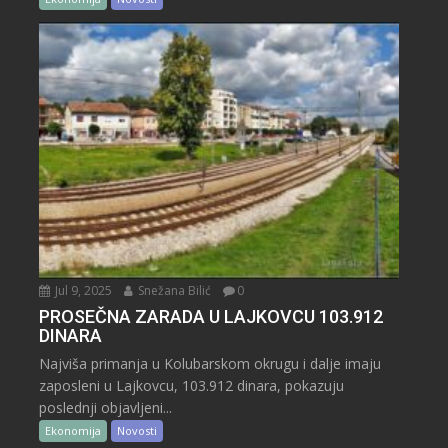
Jul 9, 2025
Snežana Bilić
0
PROSEČNA ZARADA U LAJKOVCU 103.912
DINARA
Najviša primanja u Kolubarskom okrugu i dalje imaju
zaposleni u Lajkovcu, 103.912 dinara, pokazuju
poslednji objavljeni...
Ekonomija
Novosti