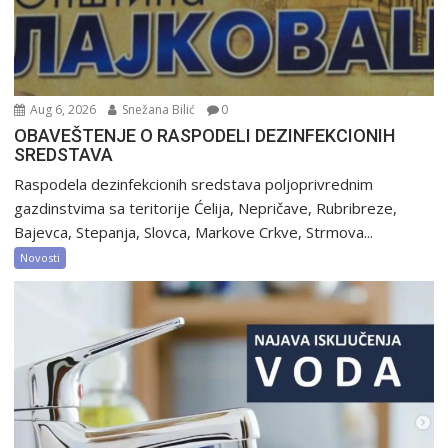
Aug 6, 2026
Snežana Bilić
0
OBAVEŠTENJE O RASPODELI DEZINFEKCIONIH
SREDSTAVA
Raspodela dezinfekcionih sredstava poljoprivrednim
gazdinstvima sa teritorije Ćelija, Nepričave, Rubribreze,
Bajevca, Stepanja, Slovca, Markove Crkve, Strmova...
Novosti