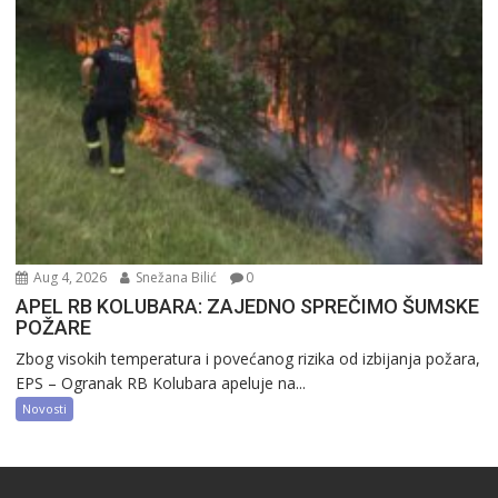
Aug 4, 2026
Snežana Bilić
0
APEL RB KOLUBARA: ZAJEDNO SPREČIMO ŠUMSKE
POŽARE
Zbog visokih temperatura i povećanog rizika od izbijanja požara,
EPS – Ogranak RB Kolubara apeluje na...
Novosti