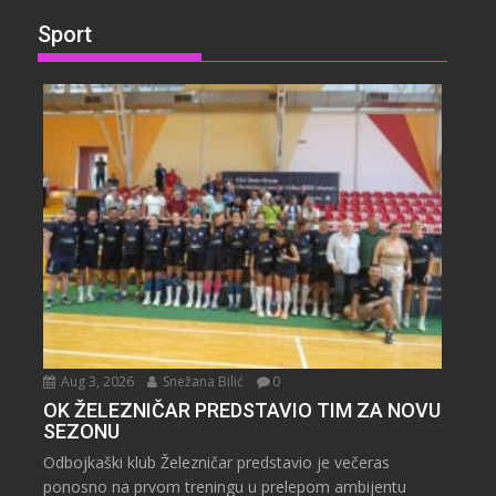
Sport
Aug 3, 2026
Snežana Bilić
0
OK ŽELEZNIČAR PREDSTAVIO TIM ZA NOVU
SEZONU
Odbojkaški klub Železničar predstavio je večeras
ponosno na prvom treningu u prelepom ambijentu