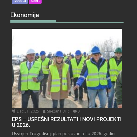
Novosti
Sport
Ekonomija
Dec 31, 2025
Snežana Bilić
0
EPS – USPEŠNI REZULTATI I NOVI PROJEKTI
U 2026.
Usvojen Trogodišnji plan poslovanja I u 2026. godini