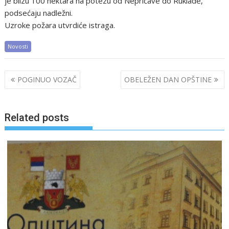
je blizu 100 hektara na potezu od Nepričave do Ruklade,
podsećaju nadležni.
Uzroke požara utvrdiće istraga.
Novosti
Post
POGINUO VOZAČ
OBELEŽEN DAN OPŠTINE
navigation
Related posts