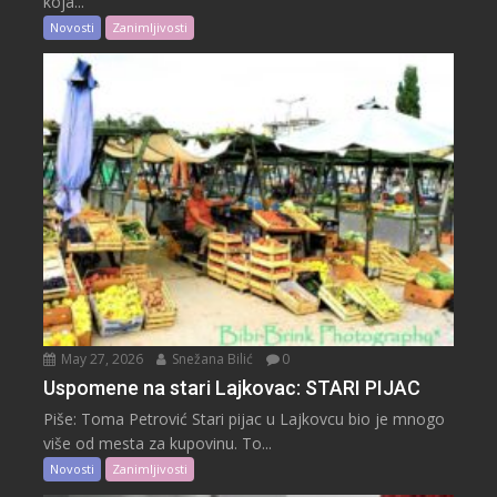
koja...
Novosti
Zanimljivosti
May 27, 2026
Snežana Bilić
0
Uspomene na stari Lajkovac: STARI PIJAC
Piše: Toma Petrović Stari pijac u Lajkovcu bio je mnogo
više od mesta za kupovinu. To...
Novosti
Zanimljivosti