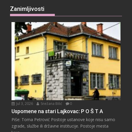
Zanimljivosti
Jul 3, 2026
Snežana Bilić
0
Uspomene na stari Lajkovac: P O Š T A
Piše: Toma Petrović Postoje ustanove koje nisu samo
zgrade, službe ili državne institucije. Postoje mesta