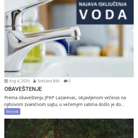
Aug 4, 2026
Snežana Bilić
0
OBAVEŠTENJE
Prema obaveštenju JPKP Lazarevac, objavljenom večeras na
njihovom zvaničnom sajtu, u večernjim satima došlo je do...
Novosti