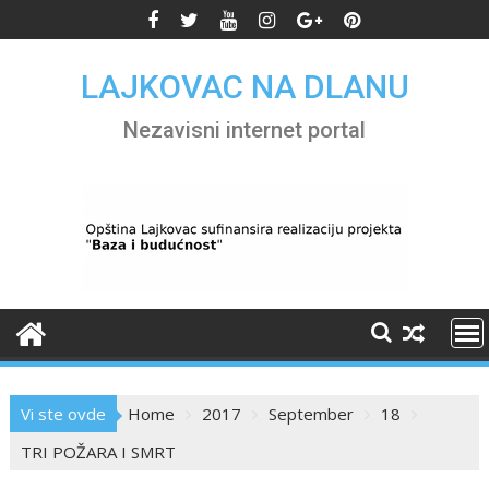
Skip
to
content
LAJKOVAC NA DLANU
Nezavisni internet portal
Vi ste ovde
Home
2017
September
18
TRI POŽARA I SMRT