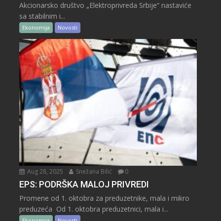
Akcionarsko društvo „Elektroprivreda Srbije“ nastaviće
sa stabilnim i...
Ekonomija
Novosti
Aug 28, 2025
Snežana Bilić
0
EPS: PODRŠKA MALOJ PRIVREDI
Promene od 1. oktobra za preduzetnike, mala i mikro
preduzeća Od 1. oktobra preduzetnici, mala i...
Ekonomija
Novosti