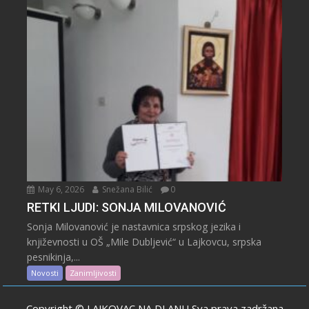
May 6, 2026
Snežana Bilić
0
RETKI LJUDI: SONJA MILOVANOVIĆ
Sonja Milovanović je nastavnica srpskog jezika i
književnosti u OŠ „Mile Dubljević“ u Lajkovcu, srpska
pesnikinja,...
Novosti
Zanimljivosti
Copyright © LAJKOVAC NA DLANU Sva prava zadržana