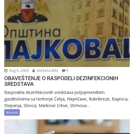
Aug 6, 2026
Snežana Bilić
0
OBAVEŠTENJE O RASPODELI DEZINFEKCIONIH
SREDSTAVA
Raspodela dezinfekcionih sredstava poljoprivrednim
gazdinstvima sa teritorije Ćelija, Nepričave, Rubribreze, Bajevca,
Stepanja, Slovca, Markove Crkve, Strmova...
Novosti