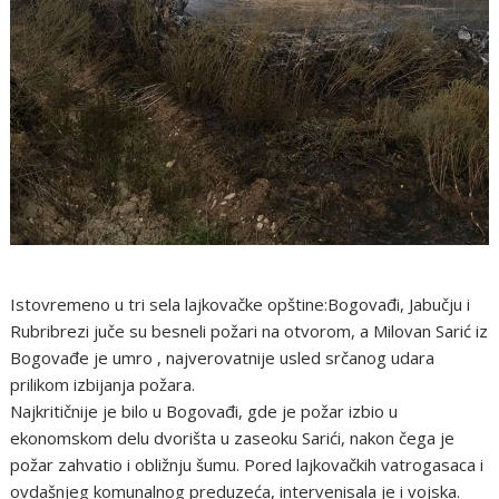
Istovremeno u tri sela lajkovačke opštine:Bogovađi, Jabučju i
Rubribrezi juče su besneli požari na otvorom, a Milovan Sarić iz
Bogovađe je umro , najverovatnije usled srčanog udara
prilikom izbijanja požara.
Najkritičnije je bilo u Bogovađi, gde je požar izbio u
ekonomskom delu dvorišta u zaseoku Sarići, nakon čega je
požar zahvatio i obližnju šumu. Pored lajkovačkih vatrogasaca i
ovdašnjeg komunalnog preduzeća, intervenisala je i vojska.