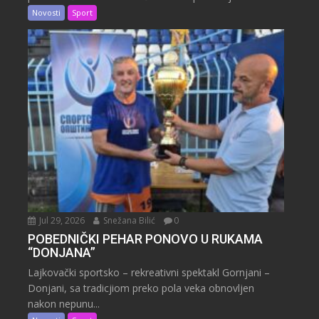
Novosti
Sport
Jul 29, 2026
Snežana Bilić
0
POBEDNIČKI PEHAR PONOVO U RUKAMA
“DONJANA”
Lajkovački sportsko – rekreativni spektakl Gornjani –
Donjani, sa tradicjiom preko pola veka obnovljen
nakon nepunu...