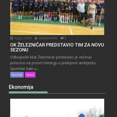
Aug 3, 2026
Snežana Bilić
0
OK ŽELEZNIČAR PREDSTAVIO TIM ZA NOVU
SEZONU
Odbojkaški klub Železničar predstavio je večeras
ponosno na prvom treningu u prelepom ambijentu
Sportske hale u...
Novosti
Sport
Ekonomija