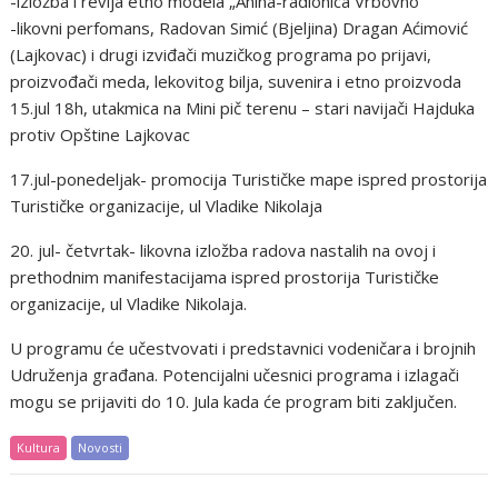
-izložba i revija etno modela „Anina-radionica Vrbovno“
-likovni perfomans, Radovan Simić (Bjeljina) Dragan Aćimović
(Lajkovac) i drugi izviđači muzičkog programa po prijavi,
proizvođači meda, lekovitog bilja, suvenira i etno proizvoda
15.jul 18h, utakmica na Mini pič terenu – stari navijači Hajduka
protiv Opštine Lajkovac
17.jul-ponedeljak- promocija Turističke mape ispred prostorija
Turističke organizacije, ul Vladike Nikolaja
20. jul- četvrtak- likovna izložba radova nastalih na ovoj i
prethodnim manifestacijama ispred prostorija Turističke
organizacije, ul Vladike Nikolaja.
U programu će učestvovati i predstavnici vodeničara i brojnih
Udruženja građana. Potencijalni učesnici programa i izlagači
mogu se prijaviti do 10. Jula kada će program biti zaključen.
Kultura
Novosti