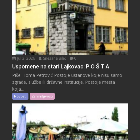
Jul 3, 2026
Snežana Bilić
0
Uspomene na stari Lajkovac: P O Š T A
Piše: Toma Petrović Postoje ustanove koje nisu samo
zgrade, službe ili državne institucije. Postoje mesta
koja...
Novosti
Zanimljivosti