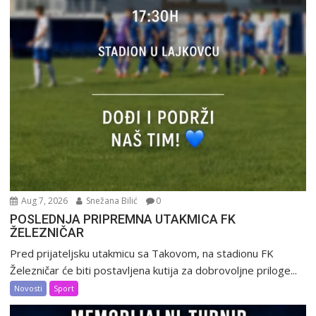
Aug 7, 2026
Snežana Bilić
0
POSLEDNJA PRIPREMNA UTAKMICA FK
ŽELEZNIČAR
Pred prijateljsku utakmicu sa Takovom, na stadionu FK
Železničar će biti postavljena kutija za dobrovoljne priloge...
Novosti
Sport