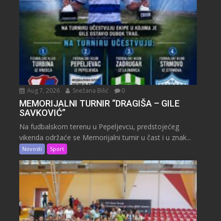
Aug 7, 2026
Snežana Bilić
0
MEMORIJALNI TURNIR “DRAGIŠA – GILE
SAVKOVIĆ”
Na fudbalskom terenu u Pepeljevcu, predstojećeg
vikenda održaće se Memorijalni turnir u čast i u znak...
Novosti
Sport