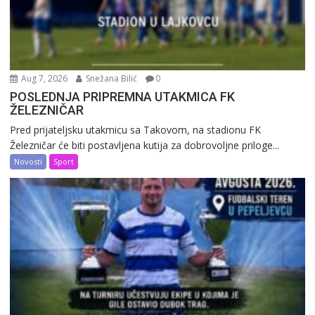
Aug 7, 2026
Snežana Bilić
0
POSLEDNJA PRIPREMNA UTAKMICA FK
ŽELEZNIČAR
Pred prijateljsku utakmicu sa Takovom, na stadionu FK
Železničar će biti postavljena kutija za dobrovoljne priloge...
Novosti
Sport