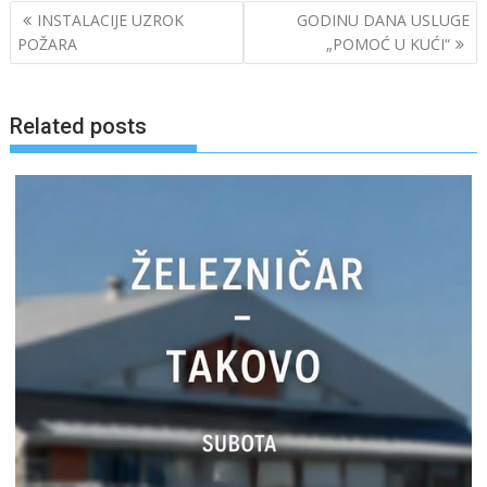
Post
INSTALACIJE UZROK
GODINU DANA USLUGE
navigation
POŽARA
„POMOĆ U KUĆI“
Related posts