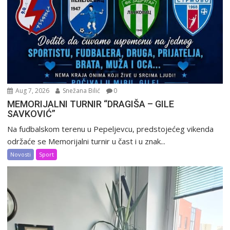
Aug 7, 2026
Snežana Bilić
0
MEMORIJALNI TURNIR “DRAGIŠA – GILE
SAVKOVIĆ”
Na fudbalskom terenu u Pepeljevcu, predstojećeg vikenda
održaće se Memorijalni turnir u čast i u znak...
Novosti
Sport