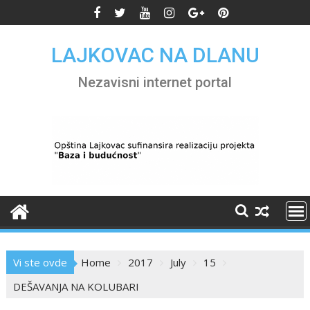
Skip
to
content
LAJKOVAC NA DLANU
Nezavisni internet portal
Vi ste ovde
Home
2017
July
15
DEŠAVANJA NA KOLUBARI