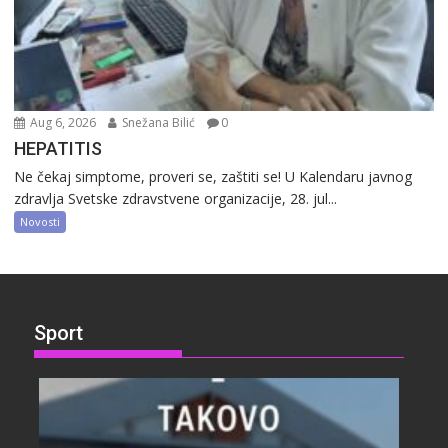
Aug 6, 2026
Snežana Bilić
0
HEPATITIS
Ne čekaj simptome, proveri se, zaštiti se! U Kalendaru javnog
zdravlja Svetske zdravstvene organizacije, 28. jul...
Novosti
Sport