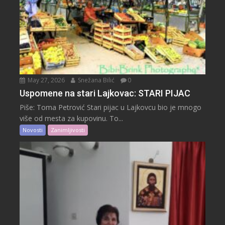
May 27, 2026
Snežana Bilić
0
Uspomene na stari Lajkovac: STARI PIJAC
Piše: Toma Petrović Stari pijac u Lajkovcu bio je mnogo
više od mesta za kupovinu. To...
Novosti
Zanimljivosti