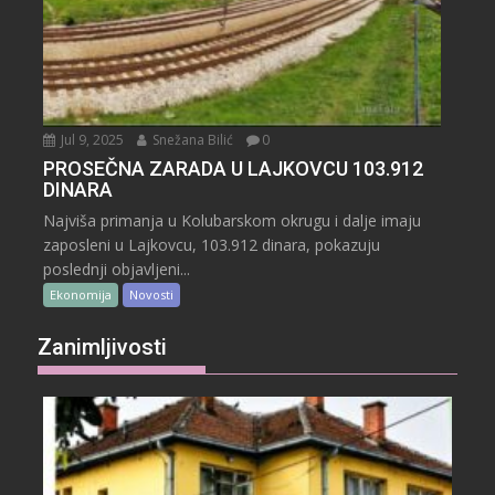
Jul 9, 2025
Snežana Bilić
0
PROSEČNA ZARADA U LAJKOVCU 103.912
DINARA
Najviša primanja u Kolubarskom okrugu i dalje imaju
zaposleni u Lajkovcu, 103.912 dinara, pokazuju
poslednji objavljeni...
Ekonomija
Novosti
Zanimljivosti