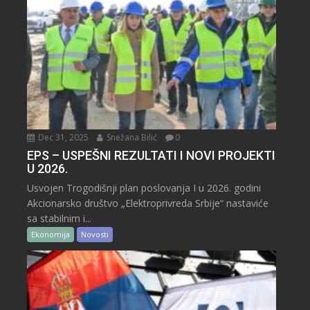
Dec 31, 2025
Snežana Bilić
0
EPS – USPEŠNI REZULTATI I NOVI PROJEKTI
U 2026.
Usvojen Trogodišnji plan poslovanja I u 2026. godini
Akcionarsko društvo „Elektroprivreda Srbije“ nastaviće
sa stabilnim i...
Ekonomija
Novosti