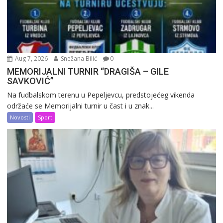
Aug 7, 2026
Snežana Bilić
0
MEMORIJALNI TURNIR “DRAGIŠA – GILE
SAVKOVIĆ”
Na fudbalskom terenu u Pepeljevcu, predstojećeg vikenda
održaće se Memorijalni turnir u čast i u znak...
Novosti
Sport