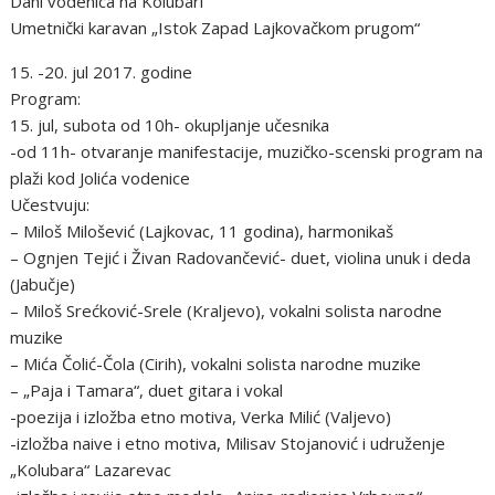
Dani vodenica na Kolubari
Umetnički karavan „Istok Zapad Lajkovačkom prugom“
15. -20. jul 2017. godine
Program:
15. jul, subota od 10h- okupljanje učesnika
-od 11h- otvaranje manifestacije, muzičko-scenski program na
plaži kod Jolića vodenice
Učestvuju:
– Miloš Milošević (Lajkovac, 11 godina), harmonikaš
– Ognjen Tejić i Živan Radovančević- duet, violina unuk i deda
(Jabučje)
– Miloš Srećković-Srele (Kraljevo), vokalni solista narodne
muzike
– Mića Čolić-Čola (Cirih), vokalni solista narodne muzike
– „Paja i Tamara“, duet gitara i vokal
-poezija i izložba etno motiva, Verka Milić (Valjevo)
-izložba naive i etno motiva, Milisav Stojanović i udruženje
„Kolubara“ Lazarevac