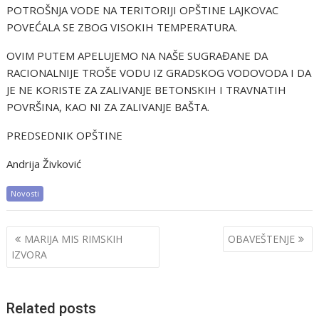
POTROŠNJA VODE NA TERITORIJI OPŠTINE LAJKOVAC
POVEĆALA SE ZBOG VISOKIH TEMPERATURA.
OVIM PUTEM APELUJEMO NA NAŠE SUGRAĐANE DA
RACIONALNIJE TROŠE VODU IZ GRADSKOG VODOVODA I DA
JE NE KORISTE ZA ZALIVANJE BETONSKIH I TRAVNATIH
POVRŠINA, KAO NI ZA ZALIVANJE BAŠTA.
PREDSEDNIK OPŠTINE
Andrija Živković
Novosti
Post
MARIJA MIS RIMSKIH
OBAVEŠTENJE
navigation
IZVORA
Related posts