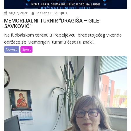
Aug 7, 2026
Snežana Bilić
0
MEMORIJALNI TURNIR “DRAGIŠA – GILE
SAVKOVIĆ”
Na fudbalskom terenu u Pepeljevcu, predstojećeg vikenda
održaće se Memorijalni turnir u čast i u znak...
Novosti
Sport