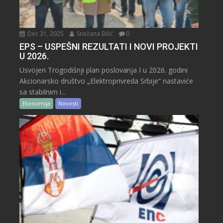
Dec 31, 2025
Snežana Bilić
0
EPS – USPEŠNI REZULTATI I NOVI PROJEKTI
U 2026.
Usvojen Trogodišnji plan poslovanja I u 2026. godini
Akcionarsko društvo „Elektroprivreda Srbije“ nastaviće
sa stabilnim i...
Ekonomija
Novosti