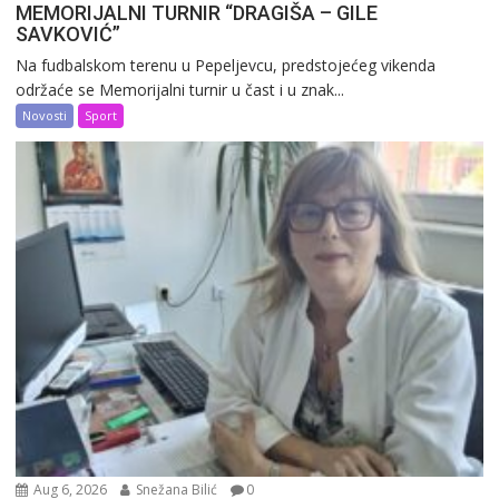
MEMORIJALNI TURNIR “DRAGIŠA – GILE
SAVKOVIĆ”
Na fudbalskom terenu u Pepeljevcu, predstojećeg vikenda
održaće se Memorijalni turnir u čast i u znak...
Novosti
Sport
Aug 6, 2026
Snežana Bilić
0