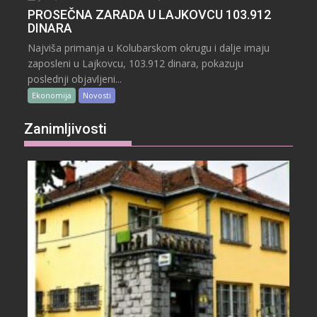
PROSEČNA ZARADA U LAJKOVCU 103.912
DINARA
Najviša primanja u Kolubarskom okrugu i dalje imaju
zaposleni u Lajkovcu, 103.912 dinara, pokazuju
poslednji objavljeni...
Ekonomija
Novosti
Zanimljivosti