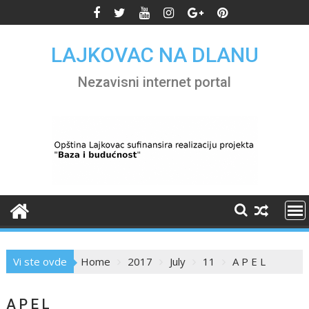
Skip
to
content
LAJKOVAC NA DLANU
Nezavisni internet portal
Vi ste ovde
Home
2017
July
11
A P E L
A P E L