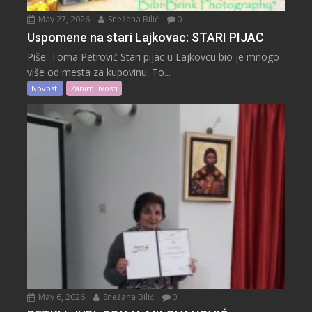
May 27, 2026
Snežana Bilić
0
Uspomene na stari Lajkovac: STARI PIJAC
Piše: Toma Petrović Stari pijac u Lajkovcu bio je mnogo
više od mesta za kupovinu. To...
Novosti
Zanimljivosti
May 6, 2026
Snežana Bilić
0