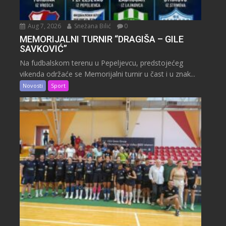
Aug 7, 2026
Snežana Bilić
0
MEMORIJALNI TURNIR “DRAGIŠA – GILE
SAVKOVIĆ”
Na fudbalskom terenu u Pepeljevcu, predstojećeg
vikenda održaće se Memorijalni turnir u čast i u znak...
Novosti
Sport