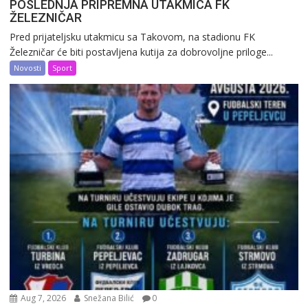
POSLEDNJA PRIPREMNA UTAKMICA FK
ŽELEZNIČAR
Pred prijateljsku utakmicu sa Takovom, na stadionu FK
Železničar će biti postavljena kutija za dobrovoljne priloge...
Novosti
Sport
Aug 7, 2026
Snežana Bilić
0