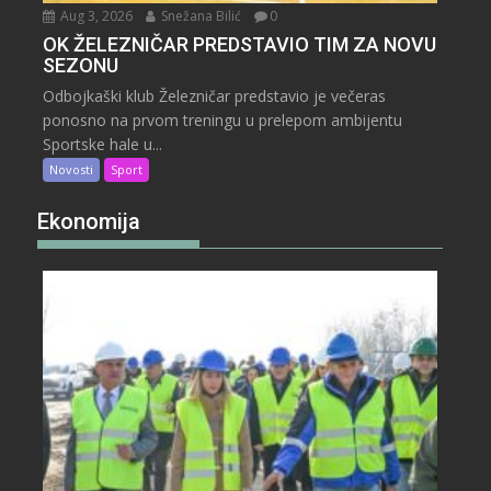
Aug 3, 2026
Snežana Bilić
0
OK ŽELEZNIČAR PREDSTAVIO TIM ZA NOVU
SEZONU
Odbojkaški klub Železničar predstavio je večeras
ponosno na prvom treningu u prelepom ambijentu
Sportske hale u...
Novosti
Sport
Ekonomija