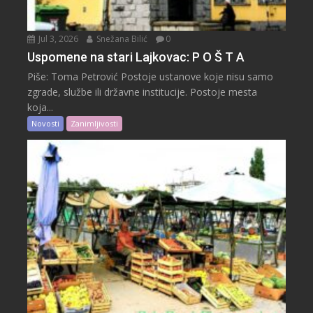
Jul 3, 2026
Snežana Bilić
0
Uspomene na stari Lajkovac: P O Š T A
Piše: Toma Petrović Postoje ustanove koje nisu samo
zgrade, službe ili državne institucije. Postoje mesta
koja...
Novosti
Zanimljivosti