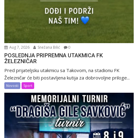
Aug 7, 2026
Snežana Bilić
0
POSLEDNJA PRIPREMNA UTAKMICA FK
ŽELEZNIČAR
Pred prijateljsku utakmicu sa Takovom, na stadionu FK
Železničar će biti postavljena kutija za dobrovoljne priloge...
Novosti
Sport