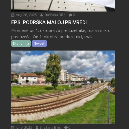
Aug 28, 2025
Snežana Bilić
0
EPS: PODRŠKA MALOJ PRIVREDI
Promene od 1. oktobra za preduzetnike, mala i mikro
preduzeća Od 1. oktobra preduzetnici, mala i...
Ekonomija
Novosti
Jul 9, 2025
Snežana Bilić
0