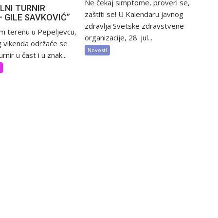
Ne čekaj simptome, proveri se,
LNI TURNIR
zaštiti se! U Kalendaru javnog
– GILE SAVKOVIĆ”
zdravlja Svetske zdravstvene
m terenu u Pepeljevcu,
organizacije, 28. jul...
 vikenda održaće se
Novosti
rnir u čast i u znak...
t