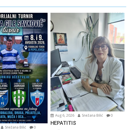
Aug 6, 2026
Snežana Bilić
0
HEPATITIS
Snežana Bilić
0