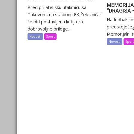
MEMORIJA
Pred prijateljsku utakmicu sa
“DRAGIŠA 
Takovom, na stadionu FK Železničar
Na fudbalsko
će biti postavljena kutija za
predstojećeg
dobrovoljne priloge...
Memorijalni tu
Novosti
Sport
Novosti
Spor