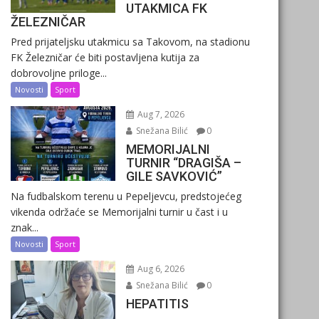
UTAKMICA FK
ŽELEZNIČAR
Pred prijateljsku utakmicu sa Takovom, na stadionu
FK Železničar će biti postavljena kutija za
dobrovoljne priloge...
Novosti
Sport
Aug 7, 2026
Snežana Bilić
0
MEMORIJALNI
TURNIR “DRAGIŠA –
GILE SAVKOVIĆ”
Na fudbalskom terenu u Pepeljevcu, predstojećeg
vikenda održaće se Memorijalni turnir u čast i u
znak...
Novosti
Sport
Aug 6, 2026
Snežana Bilić
0
HEPATITIS