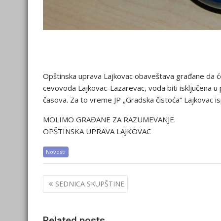
Opštinska uprava Lajkovac obaveštava građane da ć
cevovoda Lajkovac-Lazarevac, voda biti isključena u p
časova. Za to vreme JP „Gradska čistoća“ Lajkovac i
MOLIMO GRAĐANE ZA RAZUMEVANJE.
OPŠTINSKA UPRAVA LAJKOVAC
Novosti
Post
SEDNICA SKUPŠTINE
navigation
Related posts