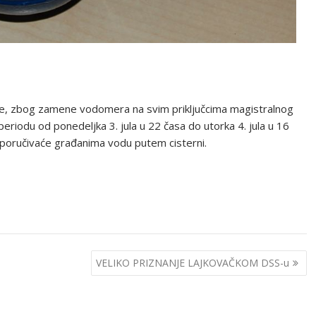
e, zbog zamene vodomera na svim priključcima magistralnog
eriodu od ponedeljka 3. jula u 22 časa do utorka 4. jula u 16
sporučivaće građanima vodu putem cisterni.
VELIKO PRIZNANJE LAJKOVAČKOM DSS-u