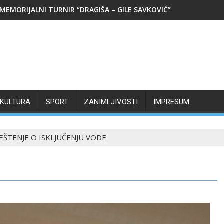
MEMORIJALNI TURNIR “DRAGIŠA – GILE SAVKOVIĆ”
KULTURA
SPORT
ZANIMLJIVOSTI
IMPRESUM
EŠTENJE O ISKLJUČENJU VODE