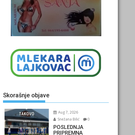
Skorašnje objave
Aug 7, 2026
Snežana Bilić
0
POSLEDNJA
PRIPREMNA