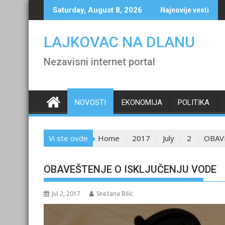
Skip
Saturday, August 8, 2026
Najnovije vesti
to
content
LAJKOVAC NA DLANU
Nezavisni internet portal
NOVOSTI
EKONOMIJA
POLITIKA
Vi ste ovde
Home
2017
July
2
OBAV
OBAVEŠTENJE O ISKLJUČENJU VODE
Jul 2, 2017
Snežana Bilić