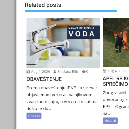
Related posts
Aug 4, 2026
Aug 4, 2026
Snežana Bilić
0
APEL RB K
OBAVEŠTENJE
SPREČIMO
Prema obaveštenju JPKP Lazarevac,
Zbog visokih
objavljenom večeras na njihovom
povećanog riz
zvaničnom sajtu, u večernjim satima
EPS – Ograna
došlo je do...
na...
Novosti
Novosti