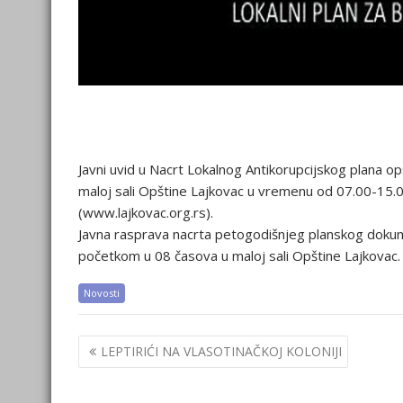
Javni uvid u Nacrt Lokalnog Antikorupcijskog plana op
maloj sali Opštine Lajkovac u vremenu od 07.00-15.00
(www.lajkovac.org.rs).
Javna rasprava nacrta petogodišnjeg planskog dokum
početkom u 08 časova u maloj sali Opštine Lajkovac.
Novosti
Post
LEPTIRIĆI NA VLASOTINAČKOJ KOLONIJI
navigation