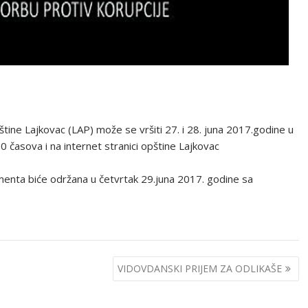
štine Lajkovac (LAP) može se vršiti 27. i 28. juna 2017.godine u
 časova i na internet stranici opštine Lajkovac
enta biće održana u četvrtak 29.juna 2017. godine sa
VIDOVDANSKI PRIJEM ZA ODLIKAŠE