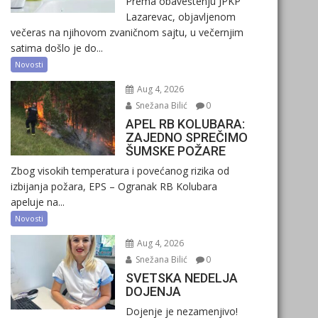
Prema obaveštenju JPKP
Lazarevac, objavljenom
večeras na njihovom zvaničnom sajtu, u večernjim
satima došlo je do...
Novosti
Aug 4, 2026
Snežana Bilić
0
APEL RB KOLUBARA:
ZAJEDNO SPREČIMO
ŠUMSKE POŽARE
Zbog visokih temperatura i povećanog rizika od
izbijanja požara, EPS – Ogranak RB Kolubara
apeluje na...
Novosti
Aug 4, 2026
Snežana Bilić
0
SVETSKA NEDELJA
DOJENJA
Dojenje je nezamenjivo!