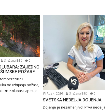
Snežana Bilić
0
OLUBARA: ZAJEDNO
 ŠUMSKE POŽARE
 temperatura i
ika od izbijanja požara,
k RB Kolubara apeluje
Aug 4, 2026
Snežana Bilić
0
SVETSKA NEDELJA DOJENJA
Dojenje je nezamenjivo! Prva nedelja