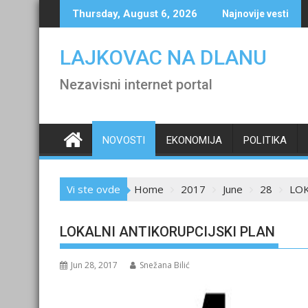
Skip
Thursday, August 6, 2026
Najnovije vesti
to
content
LAJKOVAC NA DLANU
Nezavisni internet portal
NOVOSTI
EKONOMIJA
POLITIKA
Vi ste ovde
Home
2017
June
28
LOK
LOKALNI ANTIKORUPCIJSKI PLAN
Jun 28, 2017
Snežana Bilić