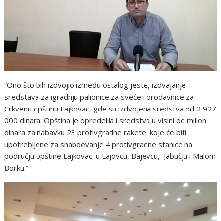
“Ono što bih izdvojio između ostalog jeste, izdvajanje
sredstava za igradnju palionice za sveće i prodavnice za
Crkvenu opštinu Lajkovac, gde su izdvojena sredstva od 2 927
000 dinara. Opština je opredelila i sredstva u visini od milion
dinara za nabavku 23 protivgradne rakete, koje će biti
upotrebljene za snabdevanje 4 protivgradne stanice na
području opštine Lajkovac: u Lajovcu, Bajevcu, Jabučju i Malom
Borku.”