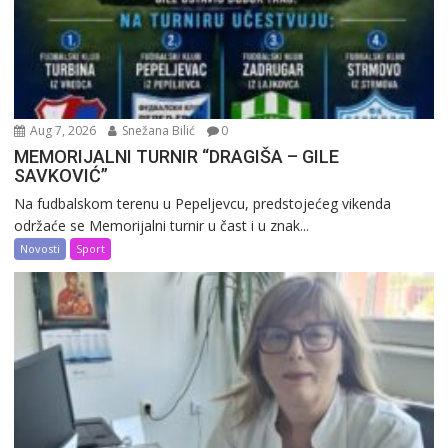
Aug 7, 2026
Snežana Bilić
0
MEMORIJALNI TURNIR “DRAGIŠA – GILE
SAVKOVIĆ”
Na fudbalskom terenu u Pepeljevcu, predstojećeg vikenda
održaće se Memorijalni turnir u čast i u znak...
Novosti
Sport