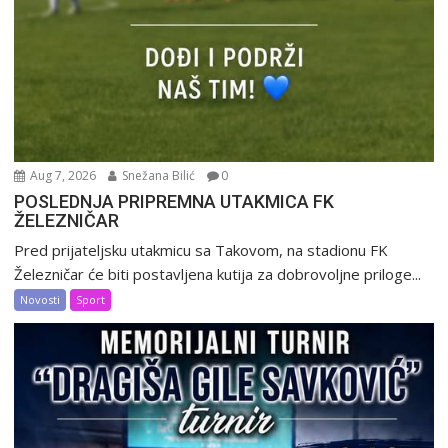
Aug 7, 2026
Snežana Bilić
0
POSLEDNJA PRIPREMNA UTAKMICA FK
ŽELEZNIČAR
Pred prijateljsku utakmicu sa Takovom, na stadionu FK
Železničar će biti postavljena kutija za dobrovoljne priloge...
Novosti
Sport