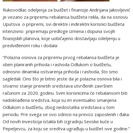
Rukovodilac odeljenja za budžet i finansije Andrijana Jakovljević
je vezano za pripremu rebalansa budžeta rekla, da na osnovu
Uputsva o pripremi, svi direktni i indirektni korisnici budžeta
intenzivno pripremaju predloge izmena i dopuna svojih
finasijskih planova, koje uobičajeno dostavljaju odeljenju u
predviđenom roku i dodala:
“Polazna osnova za pripremu prvog rebalansa budžeta je
obim planiranih prihoda i rashoda Odlukom o budžetu,
odnosno dinamika ostvarenja prihoda i rashoda, što smo
sagledali. Ono što je bitno jeste da je polazna osnova bila i
stvarno stanje prenetih sredstava utvrđenih završnim
računom za 2020. godinu. Svim korisnicima će rebalansom biti
nadoknađena sredstva, koja su im eventualno smanjena
Odlukom o budžetu, zbog nedostatka sredstava u tom
periodu. Pre svega se ovo odnosi na prevoz zaposlenih i đaka.
Od novih investicija istakla bih izgradnju Seoske kuće u
Pepeljevcu, za koju se sredtva ugrađuju u budžet ove godine.”