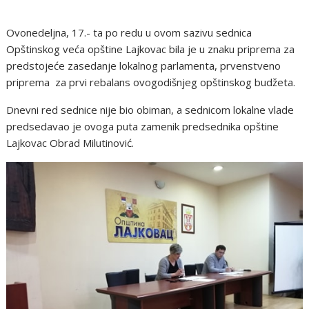
Ovonedeljna, 17.- ta po redu u ovom sazivu sednica
Opštinskog veća opštine Lajkovac bila je u znaku priprema za
predstojeće zasedanje lokalnog parlamenta, prvenstveno
priprema za prvi rebalans ovogodišnjeg opštinskog budžeta.
Dnevni red sednice nije bio obiman, a sednicom lokalne vlade
predsedavao je ovoga puta zamenik predsednika opštine
Lajkovac Obrad Milutinović.