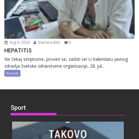
Aug 6, 2026
Snežana Bilić
0
HEPATITIS
Ne čekaj simptome, proveri se, zaštiti se! U Kalendaru javnog
zdravlja Svetske zdravstvene organizacije, 28. jul...
Novosti
Sport