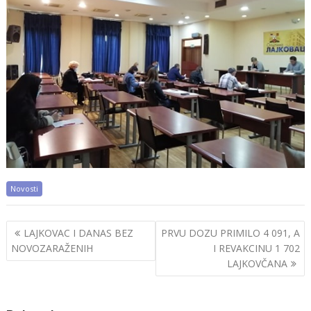
Novosti
Post
LAJKOVAC I DANAS BEZ
PRVU DOZU PRIMILO 4 091, A
navigation
NOVOZARAŽENIH
I REVAKCINU 1 702
LAJKOVČANA