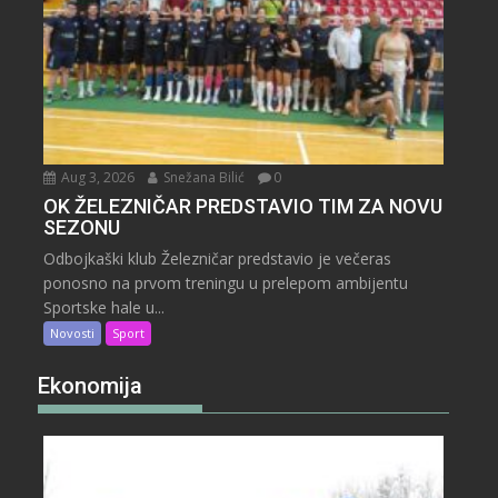
Aug 3, 2026
Snežana Bilić
0
OK ŽELEZNIČAR PREDSTAVIO TIM ZA NOVU
SEZONU
Odbojkaški klub Železničar predstavio je večeras
ponosno na prvom treningu u prelepom ambijentu
Sportske hale u...
Novosti
Sport
Ekonomija