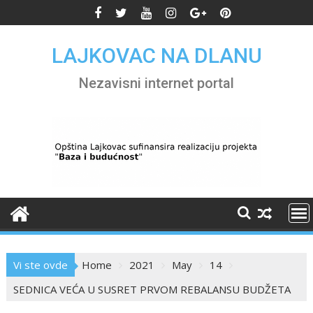
Skip
to
content
LAJKOVAC NA DLANU
Nezavisni internet portal
Vi ste ovde
Home
2021
May
14
SEDNICA VEĆA U SUSRET PRVOM REBALANSU BUDŽETA