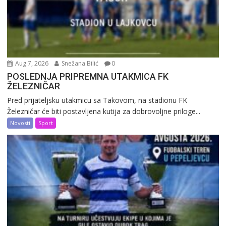
Aug 7, 2026
Snežana Bilić
0
POSLEDNJA PRIPREMNA UTAKMICA FK
ŽELEZNIČAR
Pred prijateljsku utakmicu sa Takovom, na stadionu FK
Železničar će biti postavljena kutija za dobrovoljne priloge...
Novosti
Sport