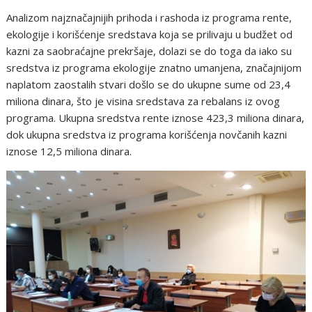
Analizom najznačajnijih prihoda i rashoda iz programa rente,
ekologije i korišćenje sredstava koja se prilivaju u budžet od
kazni za saobraćajne prekršaje, dolazi se do toga da iako su
sredstva iz programa ekologije znatno umanjena, značajnijom
naplatom zaostalih stvari došlo se do ukupne sume od 23,4
miliona dinara, što je visina sredstava za rebalans iz ovog
programa. Ukupna sredstva rente iznose 423,3 miliona dinara,
dok ukupna sredstva iz programa korišćenja novčanih kazni
iznose 12,5 miliona dinara.