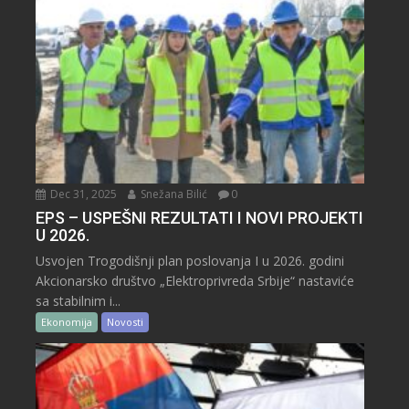
Dec 31, 2025
Snežana Bilić
0
EPS – USPEŠNI REZULTATI I NOVI PROJEKTI
U 2026.
Usvojen Trogodišnji plan poslovanja I u 2026. godini
Akcionarsko društvo „Elektroprivreda Srbije“ nastaviće
sa stabilnim i...
Ekonomija
Novosti