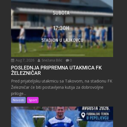
Aug 7, 2026
Snežana Bilić
0
POSLEDNJA PRIPREMNA UTAKMICA FK
ŽELEZNIČAR
Pred prijateljsku utakmicu sa Takovom, na stadionu FK
Železničar će biti postavljena kutija za dobrovoljne
priloge...
Novosti
Sport