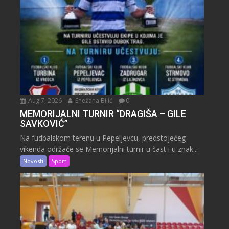
Aug 7, 2026
Snežana Bilić
0
MEMORIJALNI TURNIR “DRAGIŠA – GILE
SAVKOVIĆ”
Na fudbalskom terenu u Pepeljevcu, predstojećeg
vikenda održaće se Memorijalni turnir u čast i u znak...
Novosti
Sport