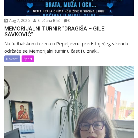
Aug 7, 2026
Snežana Bilić
0
MEMORIJALNI TURNIR “DRAGIŠA – GILE
SAVKOVIĆ”
Na fudbalskom terenu u Pepeljevcu, predstojećeg vikenda
održaće se Memorijalni turnir u čast i u znak...
Novosti
Sport