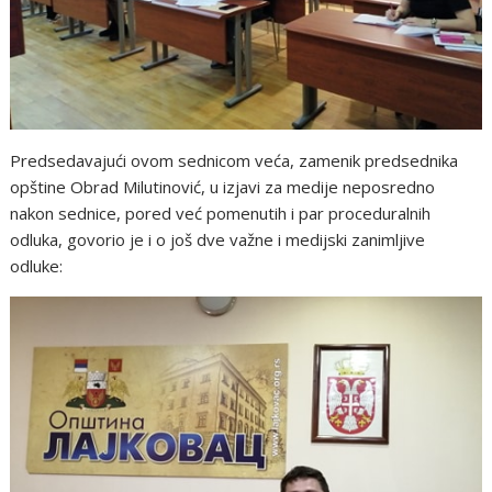
Predsedavajući ovom sednicom veća, zamenik predsednika
opštine Obrad Milutinović, u izjavi za medije neposredno
nakon sednice, pored već pomenutih i par proceduralnih
odluka, govorio je i o još dve važne i medijski zanimljive
odluke: