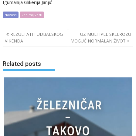
Igumanija Glikerija Janjić
Novosti
Zanimljivosti
Post
REZULTATI FUDBALSKOG
UZ MULTIPLE SKLEROZU
navigation
VIKENDA
MOGUĆ NORMALAN ŽIVOT
Related posts