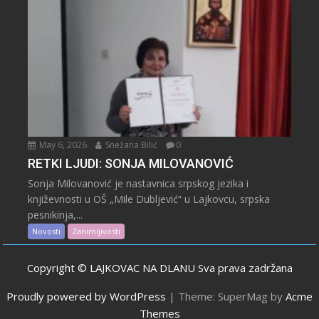
May 6, 2026
Snežana Bilić
0
RETKI LJUDI: SONJA MILOVANOVIĆ
Sonja Milovanović je nastavnica srpskog jezika i
književnosti u OŠ „Mile Dubljević“ u Lajkovcu, srpska
pesnikinja,...
Novosti
Zanimljivosti
Copyright © LAJKOVAC NA DLANU Sva prava zadržana
Proudly powered by WordPress
|
Theme: SuperMag by
Acme
Themes