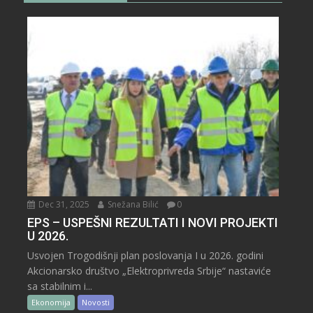
Dec 31, 2025
Snežana Bilić
0
EPS – USPEŠNI REZULTATI I NOVI PROJEKTI
U 2026.
Usvojen Trogodišnji plan poslovanja I u 2026. godini
Akcionarsko društvo „Elektroprivreda Srbije“ nastaviće
sa stabilnim i...
Ekonomija
Novosti