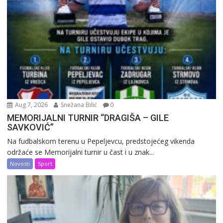
Aug 7, 2026
Snežana Bilić
0
MEMORIJALNI TURNIR “DRAGIŠA – GILE
SAVKOVIĆ”
Na fudbalskom terenu u Pepeljevcu, predstojećeg vikenda
održaće se Memorijalni turnir u čast i u znak...
Novosti
Sport