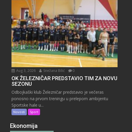
Aug 3, 2026
Snežana Bilić
0
OK ŽELEZNIČAR PREDSTAVIO TIM ZA NOVU
SEZONU
Odbojkaški klub Železničar predstavio je večeras
ponosno na prvom treningu u prelepom ambijentu
Sportske hale u...
Novosti
Sport
Ekonomija