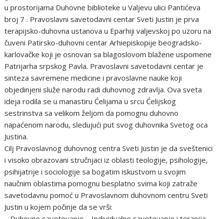
u prostorijama Duhovne biblioteke u Valjevu ulici Pantićeva
broj 7 . Pravoslavni savetodavni centar Sveti Justin je prva
terapijsko-duhovna ustanova u Eparhiji valjevskoj po uzoru na
čuveni Patirsko-duhovni centar Arhiepiskopije beogradsko-
karlovačke koji je osnovan sa blagoslovom blažene uspomene
Patrijarha srpskog Pavla. Pravoslavni savetodavni centar je
sinteza savremene medicine i pravoslavne nauke koji
objedinjeni služe narodu radi duhovnog zdravlja. Ova sveta
ideja rodila se u manastiru Ćelijama u srcu Ćelijskog
sestrinstva sa velikom željom da pomognu duhovno
napaćenom narodu, sledujući put svog duhovnika Svetog oca
Justina.
Cilj Pravoslavnog duhovnog centra Sveti Justin je da sveštenici
i visoko obrazovani stručnjaci iz oblasti teologije, psihologije,
psihijatrije i sociologije sa bogatim iskustvom u svojim
naučnim oblastima pomognu besplatno svima koji zatraže
savetodavnu pomoć u Pravoslavnom duhovnom centru Sveti
Justin u kojem počinje da se vrši:
– Duhovno savetovanje – Individualno savetovanje i terapija, –