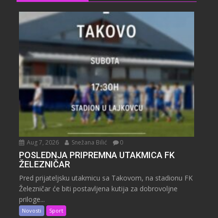
Aug 7, 2026
Snežana Bilić
0
POSLEDNJA PRIPREMNA UTAKMICA FK
ŽELEZNIČAR
Pred prijateljsku utakmicu sa Takovom, na stadionu FK
Železničar će biti postavljena kutija za dobrovoljne
priloge...
Novosti
Sport