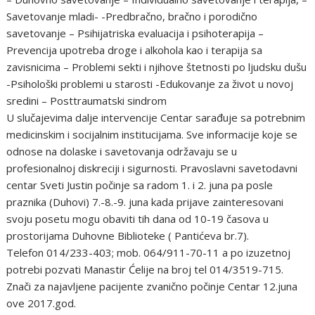
Savetovanje mladi- -Predbračno, bračno i porodično
savetovanje – Psihijatriska evaluacija i psihoterapija –
Prevencija upotreba droge i alkohola kao i terapija sa
zavisnicima – Problemi sekti i njihove štetnosti po ljudsku dušu
-Psihološki problemi u starosti -Edukovanje za život u novoj
sredini – Posttraumatski sindrom
U slučajevima dalje intervencije Centar sarađuje sa potrebnim
medicinskim i socijalnim institucijama. Sve informacije koje se
odnose na dolaske i savetovanja održavaju se u
profesionalnoj diskreciji i sigurnosti. Pravoslavni savetodavni
centar Sveti Justin počinje sa radom 1. i 2. juna pa posle
praznika (Duhovi) 7.-8.-9. juna kada prijave zainteresovani
svoju posetu mogu obaviti tih dana od 10-19 časova u
prostorijama Duhovne Biblioteke ( Pantićeva br.7).
Telefon 014/233-403; mob. 064/911-70-11 a po izuzetnoj
potrebi pozvati Manastir Ćelije na broj tel 014/3519-715.
Znači za najavljene pacijente zvanično počinje Centar 12.juna
ove 2017.god.