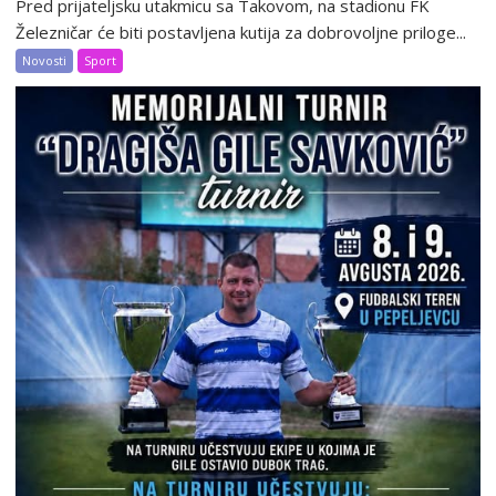
Pred prijateljsku utakmicu sa Takovom, na stadionu FK
Železničar će biti postavljena kutija za dobrovoljne priloge...
Novosti
Sport