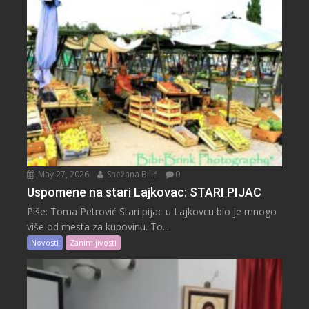
May 27, 2026
Snežana Bilić
0
Uspomene na stari Lajkovac: STARI PIJAC
Piše: Toma Petrović Stari pijac u Lajkovcu bio je mnogo
više od mesta za kupovinu. To...
Novosti
Zanimljivosti