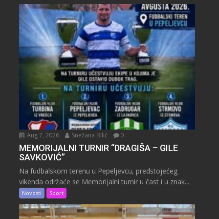
Aug 7, 2026
Snežana Bilić
0
MEMORIJALNI TURNIR “DRAGIŠA – GILE
SAVKOVIĆ”
Na fudbalskom terenu u Pepeljevcu, predstojećeg
vikenda održaće se Memorijalni turnir u čast i u znak...
Novosti
Sport