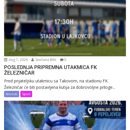
Aug 7, 2026
Snežana Bilić
0
POSLEDNJA PRIPREMNA UTAKMICA FK
ŽELEZNIČAR
Pred prijateljsku utakmicu sa Takovom, na stadionu FK
Železničar će biti postavljena kutija za dobrovoljne priloge...
Novosti
Sport