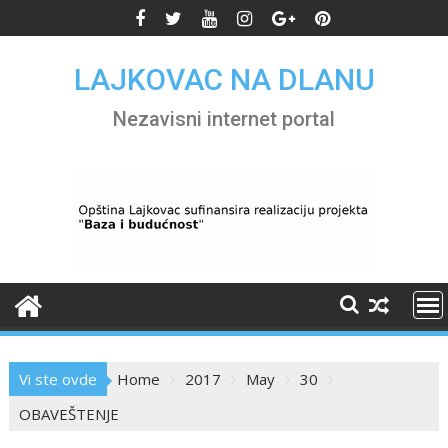
Skip
to
content
LAJKOVAC NA DLANU
Nezavisni internet portal
Vi ste ovde
Home
2017
May
30
OBAVEŠTENJE