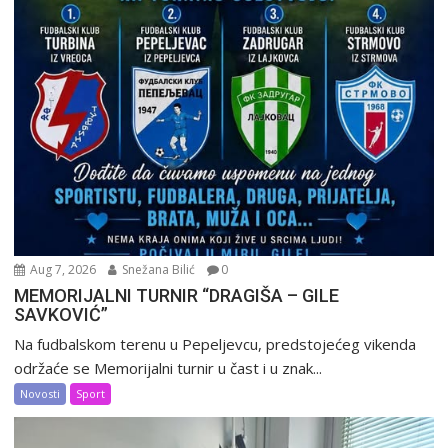
Aug 7, 2026
Snežana Bilić
0
MEMORIJALNI TURNIR “DRAGIŠA – GILE
SAVKOVIĆ”
Na fudbalskom terenu u Pepeljevcu, predstojećeg vikenda
održaće se Memorijalni turnir u čast i u znak...
Novosti
Sport