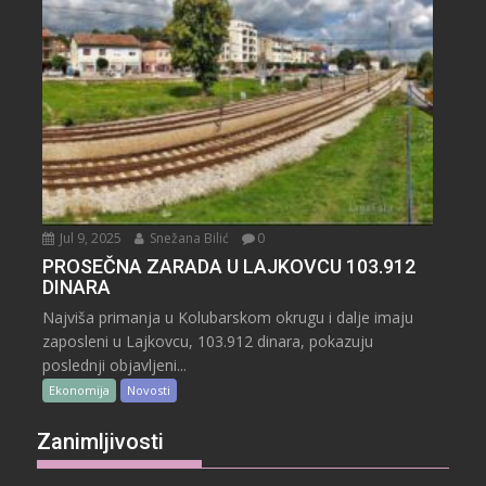
Jul 9, 2025
Snežana Bilić
0
PROSEČNA ZARADA U LAJKOVCU 103.912
DINARA
Najviša primanja u Kolubarskom okrugu i dalje imaju
zaposleni u Lajkovcu, 103.912 dinara, pokazuju
poslednji objavljeni...
Ekonomija
Novosti
Zanimljivosti