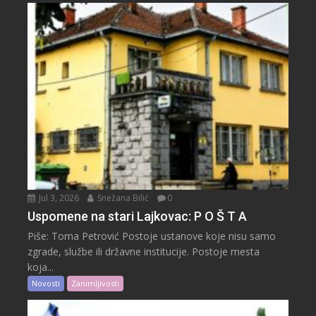
Jul 3, 2026
Snežana Bilić
0
Uspomene na stari Lajkovac: P O Š T A
Piše: Toma Petrović Postoje ustanove koje nisu samo
zgrade, službe ili državne institucije. Postoje mesta
koja...
Novosti
Zanimljivosti