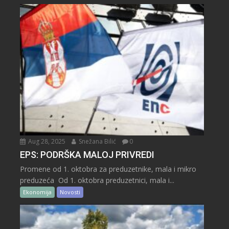
Aug 28, 2025
Snežana Bilić
0
EPS: PODRŠKA MALOJ PRIVREDI
Promene od 1. oktobra za preduzetnike, mala i mikro
preduzeća Od 1. oktobra preduzetnici, mala i...
Ekonomija
Novosti