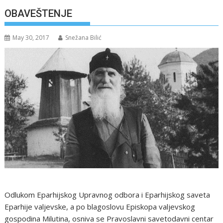
OBAVEŠTENJE
May 30, 2017
Snežana Bilić
Odlukom Eparhijskog Upravnog odbora i Eparhijskog saveta
Eparhije valjevske, a po blagoslovu Episkopa valjevskog
gospodina Milutina, osniva se Pravoslavni savetodavni centar