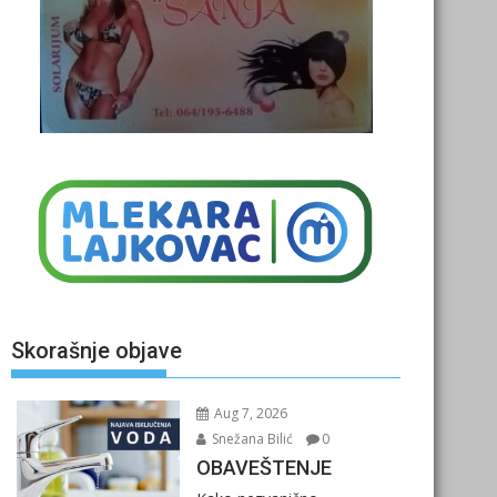
Skorašnje objave
Aug 7, 2026
Snežana Bilić
0
OBAVEŠTENJE