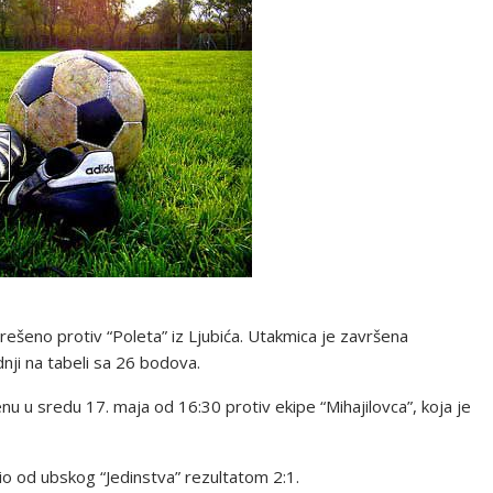
erešeno protiv “Poleta” iz Ljubića. Utakmica je završena
nji na tabeli sa 26 bodova.
 u sredu 17. maja od 16:30 protiv ekipe “Mihajilovca”, koja je
io od ubskog “Jedinstva” rezultatom 2:1.