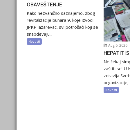
OBAVEŠTENJE
Kako nezvanično saznajemo, zbog
revitalizacije bunara 9, koje izvodi
JPKP lazarevac, svi potrošači koji se
snabdevaju...
Novosti
Aug 6, 2026
HEPATITIS
Ne čekaj sim
zaštiti se! U
zdravlja Sve
organizacije, 2
Novosti