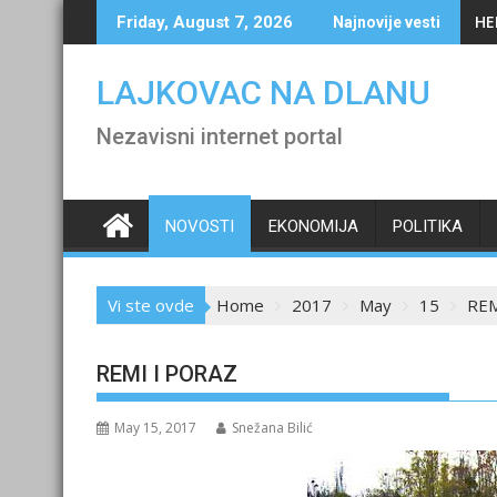
Skip
HE
Friday, August 7, 2026
Najnovije vesti
to
content
LAJKOVAC NA DLANU
Nezavisni internet portal
NOVOSTI
EKONOMIJA
POLITIKA
Vi ste ovde
Home
2017
May
15
REM
REMI I PORAZ
May 15, 2017
Snežana Bilić