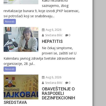
Kako nezvanično
saznajemo, zbog
revitalizacije bunara 9, koje izvodi JPKP lazarevac,
svi potrošači koji se snabdevaju...
Novosti
Aug 6, 2026
Snežana Bilić
0
HEPATITIS
Ne čekaj simptome,
proveri se, zaštiti se! U
Kalendaru javnog zdravlja Svetske zdravstvene
organizacije, 28. jul...
Novosti
Aug 6, 2026
Snežana Bilić
0
OBAVEŠTENJE O
RASPODELI
DEZINFEKCIONIH
SREDSTAVA