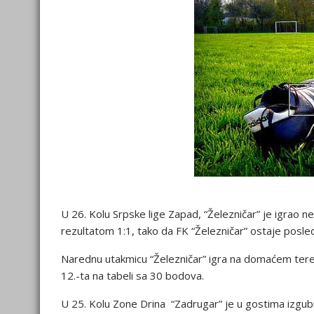
U 26. Kolu Srpske lige Zapad, “Železničar” je igrao n
rezultatom 1:1, tako da FK “Železničar” ostaje posled
Narednu utakmicu “Železničar” igra na domaćem terenu
12.-ta na tabeli sa 30 bodova.
U 25. Kolu Zone Drina “Zadrugar” je u gostima izgub