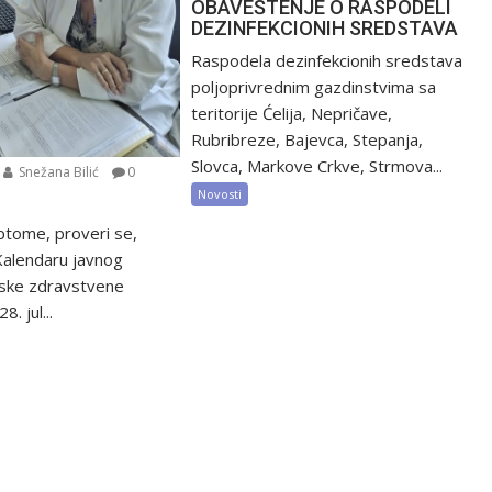
OBAVEŠTENJE O RASPODELI
DEZINFEKCIONIH SREDSTAVA
Raspodela dezinfekcionih sredstava
poljoprivrednim gazdinstvima sa
teritorije Ćelija, Nepričave,
Rubribreze, Bajevca, Stepanja,
Slovca, Markove Crkve, Strmova...
Snežana Bilić
0
Novosti
ptome, proveri se,
 Kalendaru javnog
tske zdravstvene
8. jul...