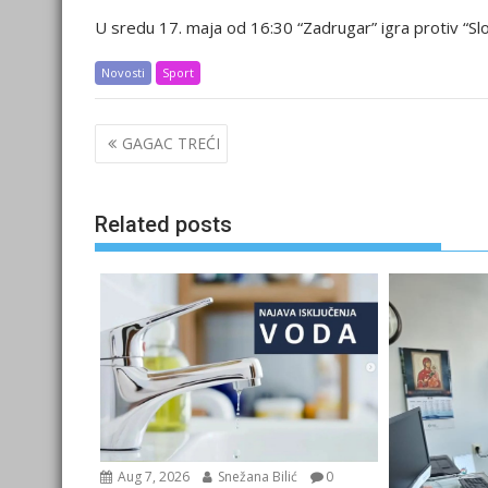
U sredu 17. maja od 16:30 “Zadrugar” igra protiv “Slo
Novosti
Sport
Post
GAGAC TREĆI
navigation
Related posts
Aug 7, 2026
Snežana Bilić
0