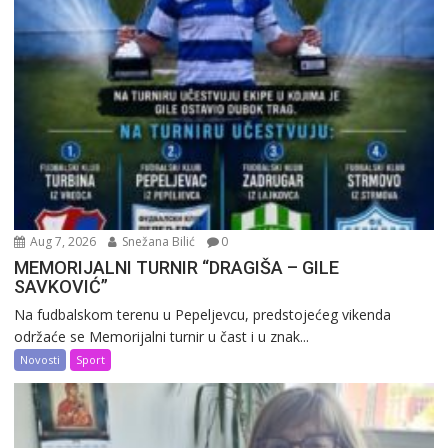
Aug 7, 2026
Snežana Bilić
0
MEMORIJALNI TURNIR “DRAGIŠA – GILE
SAVKOVIĆ”
Na fudbalskom terenu u Pepeljevcu, predstojećeg vikenda
održaće se Memorijalni turnir u čast i u znak...
Novosti
Sport