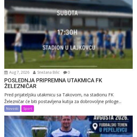
Aug 7, 2026
Snežana Bilić
0
POSLEDNJA PRIPREMNA UTAKMICA FK
ŽELEZNIČAR
Pred prijateljsku utakmicu sa Takovom, na stadionu FK
Železničar će biti postavljena kutija za dobrovoljne priloge...
Novosti
Sport