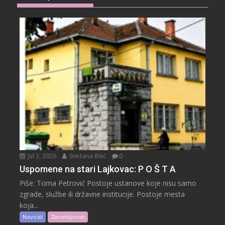
Jul 3, 2026
Snežana Bilić
0
Uspomene na stari Lajkovac: P O Š T A
Piše: Toma Petrović Postoje ustanove koje nisu samo
zgrade, službe ili državne institucije. Postoje mesta
koja...
Novosti
Zanimljivosti