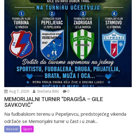
Aug 7, 2026
Snežana Bilić
0
MEMORIJALNI TURNIR “DRAGIŠA – GILE
SAVKOVIĆ”
Na fudbalskom terenu u Pepeljevcu, predstojećeg vikenda
održaće se Memorijalni turnir u čast i u znak...
Novosti
Sport