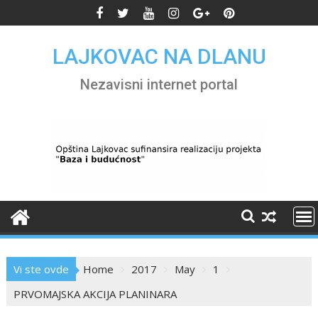
Skip
to
content
LAJKOVAC NA DLANU
Nezavisni internet portal
Vi ste ovde
Home
2017
May
1
PRVOMAJSKA AKCIJA PLANINARA