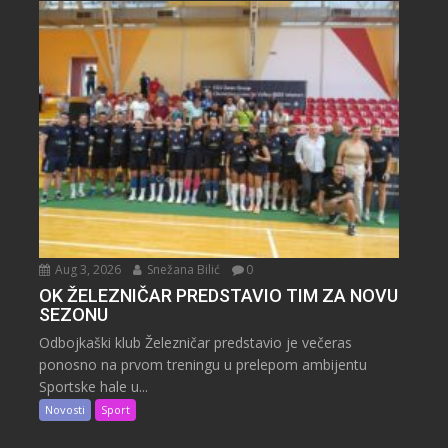
Aug 3, 2026
Snežana Bilić
0
OK ŽELEZNIČAR PREDSTAVIO TIM ZA NOVU
SEZONU
Odbojkaški klub Železničar predstavio je večeras
ponosno na prvom treningu u prelepom ambijentu
Sportske hale u...
Novosti
Sport