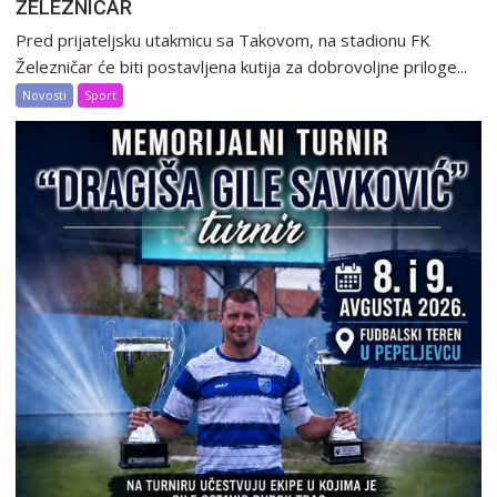
ŽELEZNIČAR
Pred prijateljsku utakmicu sa Takovom, na stadionu FK
Železničar će biti postavljena kutija za dobrovoljne priloge...
Novosti
Sport