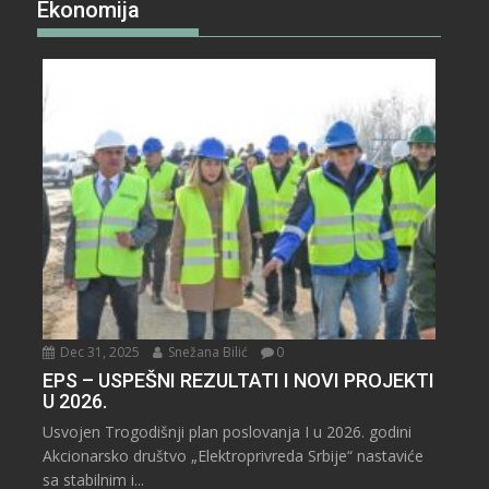
Ekonomija
Dec 31, 2025
Snežana Bilić
0
EPS – USPEŠNI REZULTATI I NOVI PROJEKTI
U 2026.
Usvojen Trogodišnji plan poslovanja I u 2026. godini
Akcionarsko društvo „Elektroprivreda Srbije“ nastaviće
sa stabilnim i...