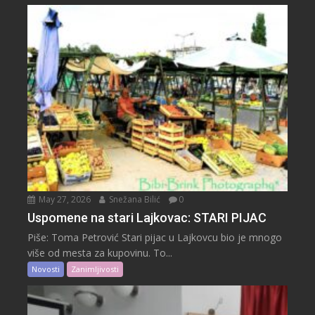
May 27, 2026
Snežana Bilić
0
Uspomene na stari Lajkovac: STARI PIJAC
Piše: Toma Petrović Stari pijac u Lajkovcu bio je mnogo
više od mesta za kupovinu. To...
Novosti
Zanimljivosti