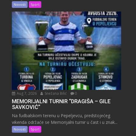
Novosti
Sport
Aug 7, 2026
Snežana Bilić
0
MEMORIJALNI TURNIR “DRAGIŠA – GILE
SAVKOVIĆ”
Na fudbalskom terenu u Pepeljevcu, predstojećeg
vikenda održaće se Memorijalni turnir u čast i u znak...
Novosti
Sport