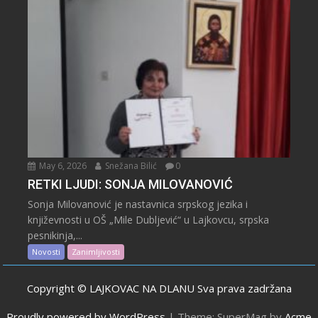
May 6, 2026
Snežana Bilić
0
RETKI LJUDI: SONJA MILOVANOVIĆ
Sonja Milovanović je nastavnica srpskog jezika i
književnosti u OŠ „Mile Dubljević“ u Lajkovcu, srpska
pesnikinja,...
Novosti
Zanimljivosti
Copyright © LAJKOVAC NA DLANU Sva prava zadržana
Proudly powered by WordPress
|
Theme: SuperMag by
Acme