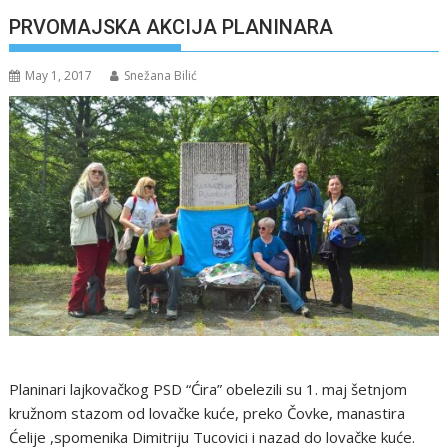
PRVOMAJSKA AKCIJA PLANINARA
May 1, 2017
Snežana Bilić
Planinari lajkovačkog PSD “Ćira” obelezili su 1. maj šetnjom
kružnom stazom od lovačke kuće, preko Čovke, manastira
Ćelije ,spomenika Dimitriju Tucovici i nazad do lovačke kuće.