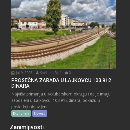
Jul 9, 2025
Snežana Bilić
0
PROSEČNA ZARADA U LAJKOVCU 103.912
DINARA
Najviša primanja u Kolubarskom okrugu i dalje imaju
zaposleni u Lajkovcu, 103.912 dinara, pokazuju
poslednji objavljeni...
Ekonomija
Novosti
Zanimljivosti