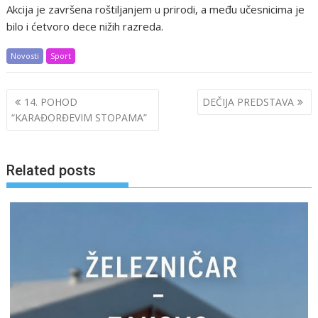
Akcija je završena roštiljanjem u prirodi, a među učesnicima je
bilo i ćetvoro dece nižih razreda.
Novosti
Sport
Post
14. POHOD
DEČIJA PREDSTAVA
navigation
“KARAĐORĐEVIM STOPAMA”
Related posts