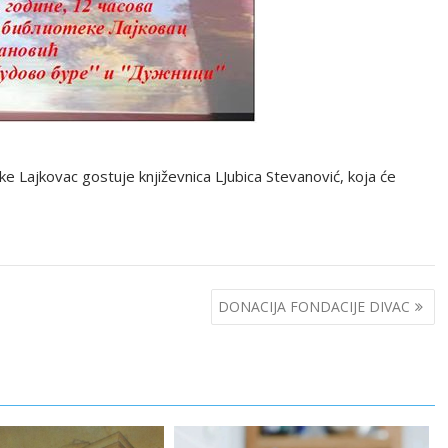
teke Lajkovac gostuje književnica LJubica Stevanović, koja će
DONACIJA FONDACIJE DIVAC