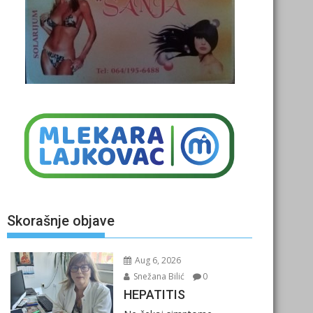
Skorašnje objave
Aug 6, 2026
Snežana Bilić
0
HEPATITIS