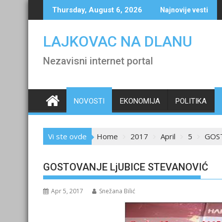
Skip
Thursday, August 6, 2026
Najnovije vesti
to
content
LAJKOVAC NA DLANU
Nezavisni internet portal
NOVOSTI
EKONOMIJA
POLITIKA
Vi ste ovde
Home
2017
April
5
GOST
GOSTOVANJE LjUBICE STEVANOVIĆ
Apr 5, 2017
Snežana Bilić