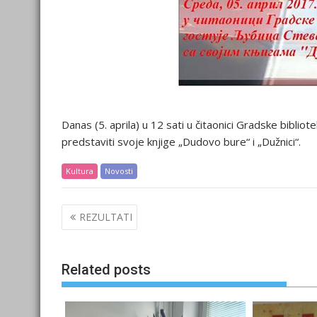
Danas (5. aprila) u 12 sati u čitaonici Gradske biblio
predstaviti svoje knjige „Dudovo bure“ i „Dužnici“.
Kultura
Novosti
Post
REZULTATI
navigation
Related posts