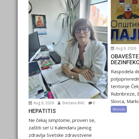
Aug 6, 2026
OBAVEŠTE
DEZINFEK
Raspodela de
poljoprivred
teritorije Ćel
Rubribreze, 
Slovca, Marko
Aug 6, 2026
Snežana Bilić
0
Novosti
HEPATITIS
Ne čekaj simptome, proveri se,
zaštiti se! U Kalendaru javnog
zdravlja Svetske zdravstvene