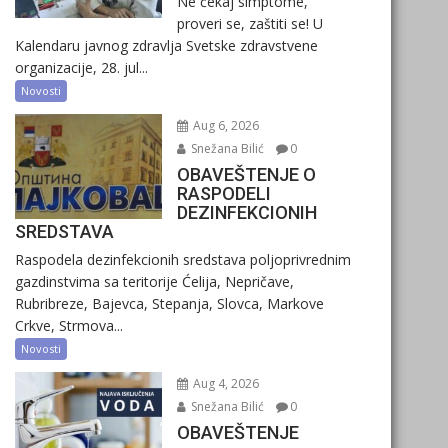
Ne čekaj simptome,
proveri se, zaštiti se! U
Kalendaru javnog zdravlja Svetske zdravstvene
organizacije, 28. jul...
Novosti
Aug 6, 2026
Snežana Bilić
0
OBAVEŠTENJE O
RASPODELI
DEZINFEKCIONIH
SREDSTAVA
Raspodela dezinfekcionih sredstava poljoprivrednim
gazdinstvima sa teritorije Ćelija, Nepričave,
Rubribreze, Bajevca, Stepanja, Slovca, Markove
Crkve, Strmova...
Novosti
Aug 4, 2026
Snežana Bilić
0
OBAVEŠTENJE