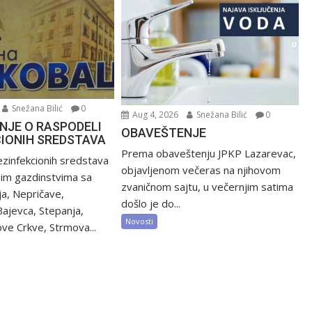
Snežana Bilić
0
Aug 4, 2026
Snežana Bilić
0
NJE O RASPODELI
OBAVEŠTENJE
CIONIH SREDSTAVA
Prema obaveštenju JPKP Lazarevac,
zinfekcionih sredstava
objavljenom večeras na njihovom
nim gazdinstvima sa
zvaničnom sajtu, u večernjim satima
ija, Nepričave,
došlo je do...
Bajevca, Stepanja,
Novosti
ve Crkve, Strmova...