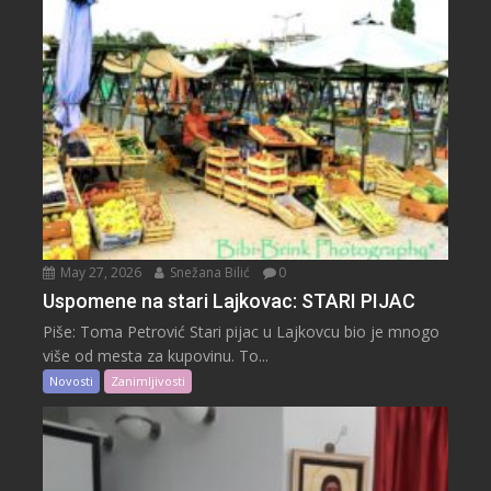
May 27, 2026
Snežana Bilić
0
Uspomene na stari Lajkovac: STARI PIJAC
Piše: Toma Petrović Stari pijac u Lajkovcu bio je mnogo
više od mesta za kupovinu. To...
Novosti
Zanimljivosti