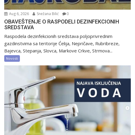
Aug 6, 2026
Snežana Bilić
0
OBAVEŠTENJE O RASPODELI DEZINFEKCIONIH
SREDSTAVA
Raspodela dezinfekcionih sredstava poljoprivrednim
gazdinstvima sa teritorije Ćelija, Nepričave, Rubribreze,
Bajevca, Stepanja, Slovca, Markove Crkve, Strmova...
Novosti