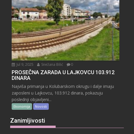
Jul 9, 2025
Snežana Bilić
0
PROSEČNA ZARADA U LAJKOVCU 103.912
DINARA
Najviša primanja u Kolubarskom okrugu i dalje imaju
zaposleni u Lajkovcu, 103.912 dinara, pokazuju
poslednji objavljeni...
Ekonomija
Novosti
Zanimljivosti