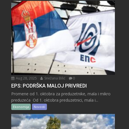
Aug 28, 2025
Snežana Bilić
0
EPS: PODRŠKA MALOJ PRIVREDI
Promene od 1. oktobra za preduzetnike, mala i mikro
preduzeća Od 1. oktobra preduzetnici, mala i...
Ekonomija
Novosti