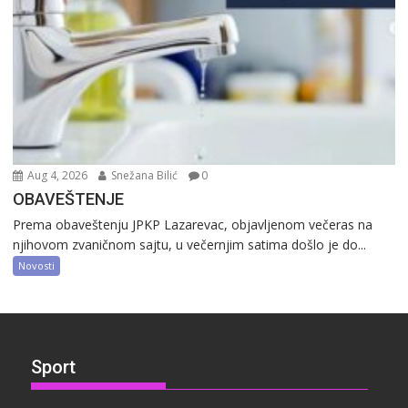
Aug 4, 2026
Snežana Bilić
0
OBAVEŠTENJE
Prema obaveštenju JPKP Lazarevac, objavljenom večeras na
njihovom zvaničnom sajtu, u večernjim satima došlo je do...
Novosti
Sport