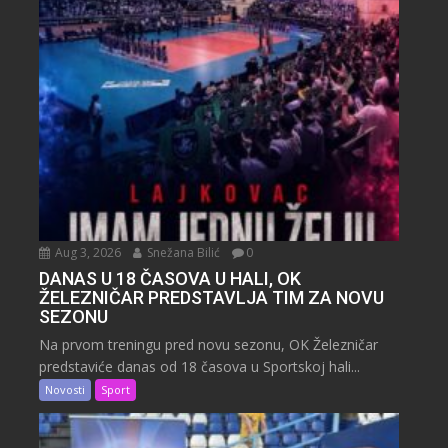
Aug 3, 2026
Snežana Bilić
0
DANAS U 18 ČASOVA U HALI, OK
ŽELEZNIČAR PREDSTAVLJA TIM ZA NOVU
SEZONU
Na prvom treningu pred novu sezonu, OK Železničar
predstaviće danas od 18 časova u Sportskoj hali...
Novosti
Sport