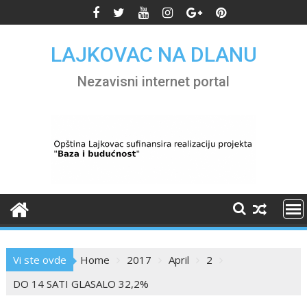
Skip
to
content
LAJKOVAC NA DLANU
Nezavisni internet portal
Vi ste ovde
Home
2017
April
2
DO 14 SATI GLASALO 32,2%