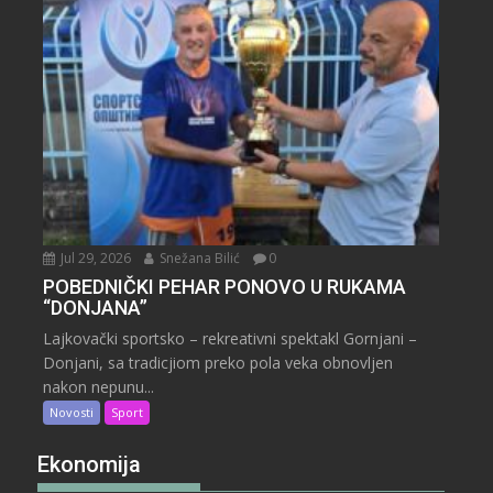
Jul 29, 2026
Snežana Bilić
0
POBEDNIČKI PEHAR PONOVO U RUKAMA
“DONJANA”
Lajkovački sportsko – rekreativni spektakl Gornjani –
Donjani, sa tradicjiom preko pola veka obnovljen
nakon nepunu...
Novosti
Sport
Ekonomija