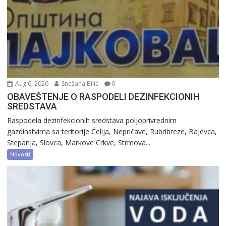
Aug 6, 2026
Snežana Bilić
0
OBAVEŠTENJE O RASPODELI DEZINFEKCIONIH
SREDSTAVA
Raspodela dezinfekcionih sredstava poljoprivrednim
gazdinstvima sa teritorije Ćelija, Nepričave, Rubribreze, Bajevca,
Stepanja, Slovca, Markove Crkve, Strmova...
Novosti