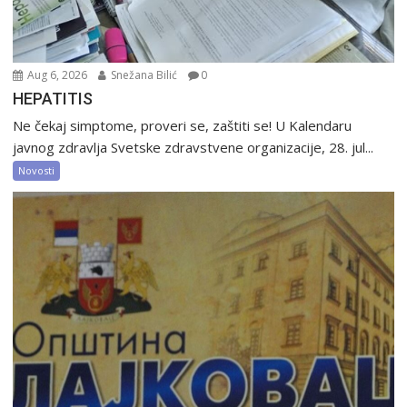
Aug 6, 2026
Snežana Bilić
0
HEPATITIS
Ne čekaj simptome, proveri se, zaštiti se! U Kalendaru
javnog zdravlja Svetske zdravstvene organizacije, 28. jul...
Novosti