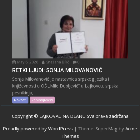
May 6, 2026
Snežana Bilić
0
RETKI LJUDI: SONJA MILOVANOVIĆ
Sonja Milovanović je nastavnica srpskog jezika i
književnosti u OŠ „Mile Dubljević“ u Lajkovcu, srpska
pesnikinja,...
Novosti
Zanimljivosti
Copyright © LAJKOVAC NA DLANU Sva prava zadržana
Proudly powered by WordPress
|
Theme: SuperMag by
Acme
Themes