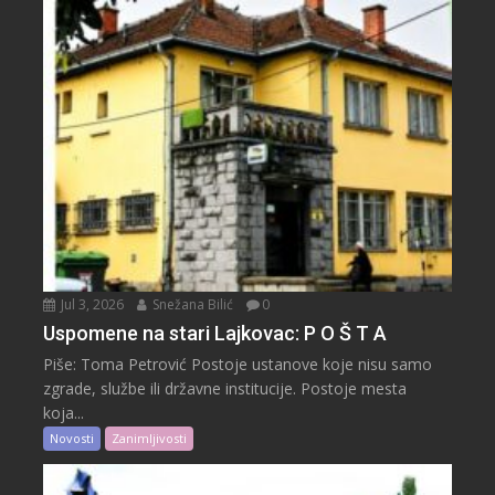
Jul 3, 2026
Snežana Bilić
0
Uspomene na stari Lajkovac: P O Š T A
Piše: Toma Petrović Postoje ustanove koje nisu samo
zgrade, službe ili državne institucije. Postoje mesta
koja...
Novosti
Zanimljivosti