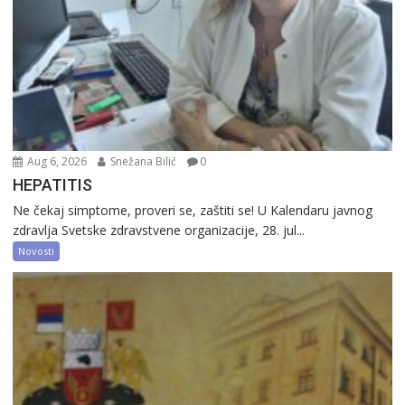
Aug 6, 2026
Snežana Bilić
0
HEPATITIS
Ne čekaj simptome, proveri se, zaštiti se! U Kalendaru javnog
zdravlja Svetske zdravstvene organizacije, 28. jul...
Novosti