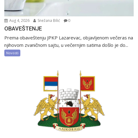
Aug 4, 2026
Snežana Bilić
0
OBAVEŠTENJE
Prema obaveštenju JPKP Lazarevac, objavljenom večeras na
njihovom zvaničnom sajtu, u večernjim satima došlo je do...
Novosti