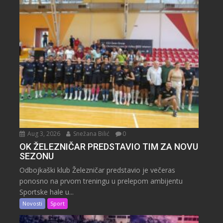
Aug 3, 2026
Snežana Bilić
0
OK ŽELEZNIČAR PREDSTAVIO TIM ZA NOVU
SEZONU
Odbojkaški klub Železničar predstavio je večeras
ponosno na prvom treningu u prelepom ambijentu
Sportske hale u...
Novosti
Sport