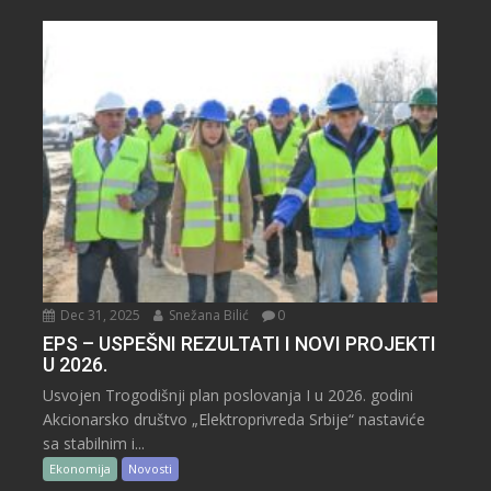
Dec 31, 2025
Snežana Bilić
0
EPS – USPEŠNI REZULTATI I NOVI PROJEKTI
U 2026.
Usvojen Trogodišnji plan poslovanja I u 2026. godini
Akcionarsko društvo „Elektroprivreda Srbije“ nastaviće
sa stabilnim i...
Ekonomija
Novosti