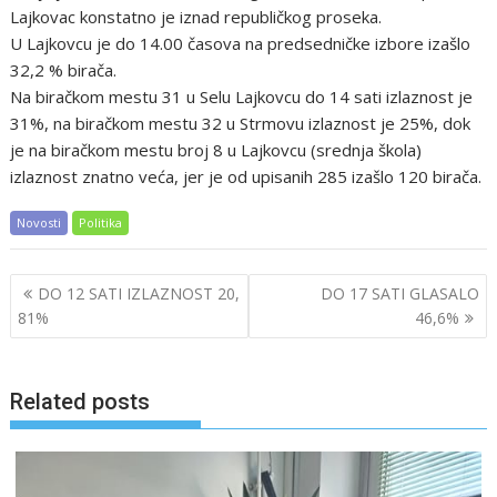
Lajkovac konstatno je iznad republičkog proseka.
U Lajkovcu je do 14.00 časova na predsedničke izbore izašlo
32,2 % birača.
Na biračkom mestu 31 u Selu Lajkovcu do 14 sati izlaznost je
31%, na biračkom mestu 32 u Strmovu izlaznost je 25%, dok
je na biračkom mestu broj 8 u Lajkovcu (srednja škola)
izlaznost znatno veća, jer je od upisanih 285 izašlo 120 birača.
Novosti
Politika
Post
DO 12 SATI IZLAZNOST 20,
DO 17 SATI GLASALO
navigation
81%
46,6%
Related posts