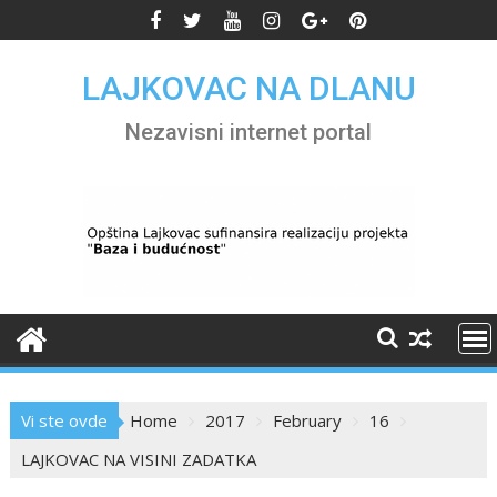
Skip
to
content
LAJKOVAC NA DLANU
Nezavisni internet portal
Vi ste ovde
Home
2017
February
16
LAJKOVAC NA VISINI ZADATKA