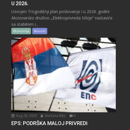
U 2026.
Usvojen Trogodišnji plan poslovanja I u 2026. godini
Akcionarsko društvo „Elektroprivreda Srbije“ nastaviće
sa stabilnim i...
Ekonomija
Novosti
Aug 28, 2025
Snežana Bilić
0
EPS: PODRŠKA MALOJ PRIVREDI