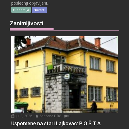
poslednji objavljeni...
Ekonomija
Novosti
Zanimljivosti
Jul 3, 2026
Snežana Bilić
0
Uspomene na stari Lajkovac: P O Š T A