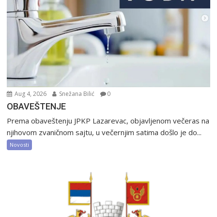
Aug 4, 2026
Snežana Bilić
0
OBAVEŠTENJE
Prema obaveštenju JPKP Lazarevac, objavljenom večeras na
njihovom zvaničnom sajtu, u večernjim satima došlo je do...
Novosti