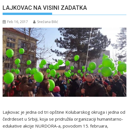
LAJKOVAC NA VISINI ZADATKA
Feb 16, 2017
Snežana Bilić
Lajkovac je jedna od tri opštine Kolubarskog okruga i jedna od
čedrdeset u Srbiji, koja se pridružila organizaciji humanitarno-
edukative akcije NURDORA-a, povodom 15. februara,