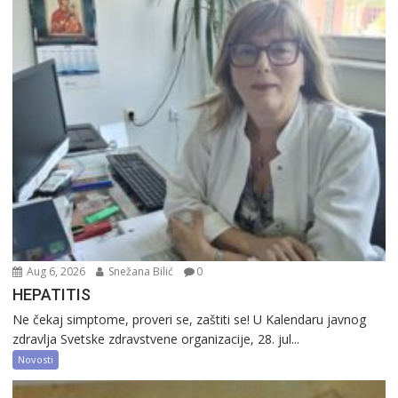
Aug 6, 2026
Snežana Bilić
0
HEPATITIS
Ne čekaj simptome, proveri se, zaštiti se! U Kalendaru javnog
zdravlja Svetske zdravstvene organizacije, 28. jul...
Novosti