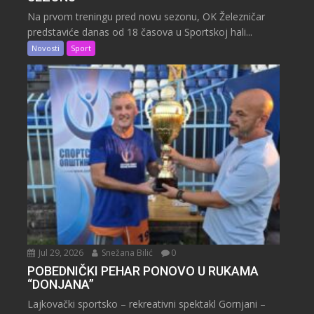
Na prvom treningu pred novu sezonu, OK Železničar
predstaviće danas od 18 časova u Sportskoj hali...
Novosti
Sport
Jul 29, 2026
Snežana Bilić
0
POBEDNIČKI PEHAR PONOVO U RUKAMA
“DONJANA”
Lajkovački sportsko – rekreativni spektakl Gornjani –