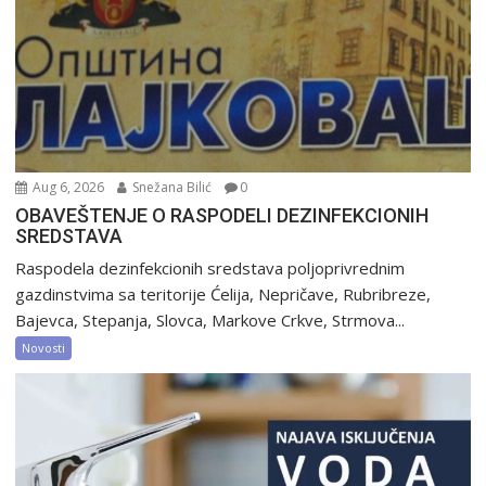
Aug 6, 2026
Snežana Bilić
0
OBAVEŠTENJE O RASPODELI DEZINFEKCIONIH
SREDSTAVA
Raspodela dezinfekcionih sredstava poljoprivrednim
gazdinstvima sa teritorije Ćelija, Nepričave, Rubribreze,
Bajevca, Stepanja, Slovca, Markove Crkve, Strmova...
Novosti