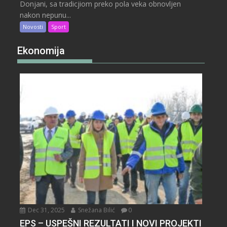
Donjani, sa tradicjiom preko pola veka obnovljen
nakon nepunu...
Novosti
Sport
Ekonomija
Dec 31, 2025
Snežana Bilić
0
EPS – USPEŠNI REZULTATI I NOVI PROJEKTI