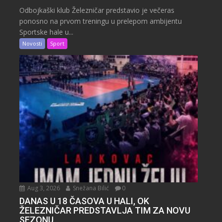
Odbojkaški klub Železničar predstavio je večeras
ponosno na prvom treningu u prelepom ambijentu
Sportske hale u...
Novosti
Sport
Aug 3, 2026
Snežana Bilić
0
DANAS U 18 ČASOVA U HALI, OK
ŽELEZNIČAR PREDSTAVLJA TIM ZA NOVU
SEZONU