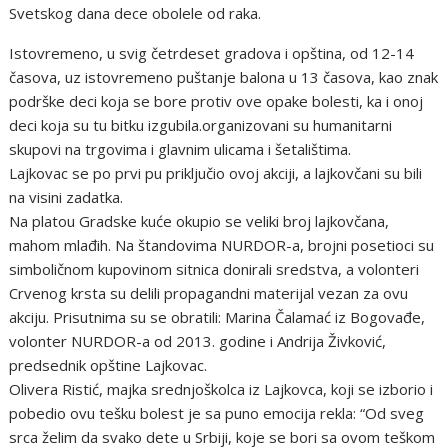
Svetskog dana dece obolele od raka.
Istovremeno, u svig četrdeset gradova i opština, od 12-14
časova, uz istovremeno puštanje balona u 13 časova, kao znak
podrške deci koja se bore protiv ove opake bolesti, ka i onoj
deci koja su tu bitku izgubila.organizovani su humanitarni
skupovi na trgovima i glavnim ulicama i šetalištima.
Lajkovac se po prvi pu priključio ovoj akciji, a lajkovčani su bili
na visini zadatka.
Na platou Gradske kuće okupio se veliki broj lajkovčana,
mahom mlađih. Na štandovima NURDOR-a, brojni posetioci su
simboličnom kupovinom sitnica donirali sredstva, a volonteri
Crvenog krsta su delili propagandni materijal vezan za ovu
akciju. Prisutnima su se obratili: Marina Čalamać iz Bogovađe,
volonter NURDOR-a od 2013. godine i Andrija Živković,
predsednik opštine Lajkovac.
Olivera Ristić, majka srednjoškolca iz Lajkovca, koji se izborio i
pobedio ovu tešku bolest je sa puno emocija rekla: “Od sveg
srca želim da svako dete u Srbiji, koje se bori sa ovom teškom