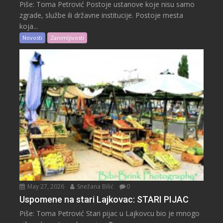
Piše: Toma Petrović Postoje ustanove koje nisu samo
zgrade, službe ili državne institucije. Postoje mesta
koja...
Novosti
Zanimljivosti
May 27, 2026
Snežana Bilić
0
Uspomene na stari Lajkovac: STARI PIJAC
Piše: Toma Petrović Stari pijac u Lajkovcu bio je mnogo