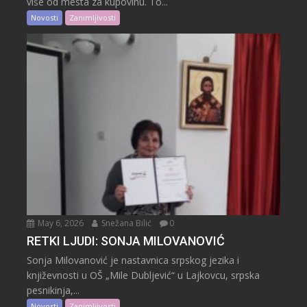
više od mesta za kupovinu. To...
Novosti
Zanimljivosti
May 6, 2026
Snežana Bilić
0
RETKI LJUDI: SONJA MILOVANOVIĆ
Sonja Milovanović je nastavnica srpskog jezika i
književnosti u OŠ „Mile Dubljević“ u Lajkovcu, srpska
pesnikinja,...
Novosti
Zanimljivosti