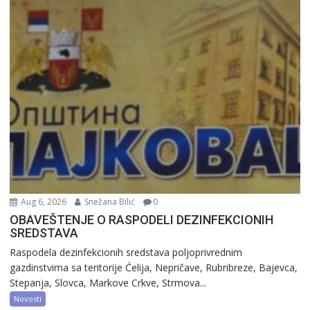
Aug 6, 2026
Snežana Bilić
0
OBAVEŠTENJE O RASPODELI DEZINFEKCIONIH
SREDSTAVA
Raspodela dezinfekcionih sredstava poljoprivrednim
gazdinstvima sa teritorije Ćelija, Nepričave, Rubribreze, Bajevca,
Stepanja, Slovca, Markove Crkve, Strmova...
Novosti