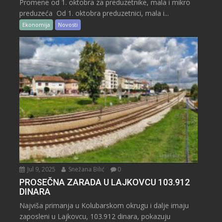
Promene od 1. oktobra za preduzetnike, mala i mikro
preduzeća Od 1. oktobra preduzetnici, mala i...
Ekonomija
Novosti
Jul 9, 2025
Snežana Bilić
0
PROSEČNA ZARADA U LAJKOVCU 103.912
DINARA
Najviša primanja u Kolubarskom okrugu i dalje imaju
zaposleni u Lajkovcu, 103.912 dinara, pokazuju