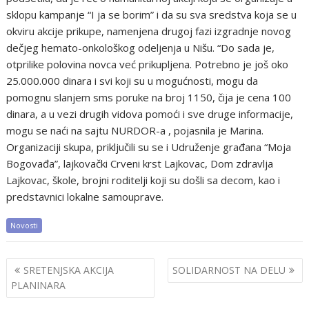
sklopu kampanje “I ja se borim” i da su sva sredstva koja se u
okviru akcije prikupe, namenjena drugoj fazi izgradnje novog
dečjeg hemato-onkološkog odeljenja u Nišu. “Do sada je,
otprilike polovina novca već prikupljena. Potrebno je još oko
25.000.000 dinara i svi koji su u mogućnosti, mogu da
pomognu slanjem sms poruke na broj 1150, čija je cena 100
dinara, a u vezi drugih vidova pomoći i sve druge informacije,
mogu se naći na sajtu NURDOR-a , pojasnila je Marina.
Organizaciji skupa, priključili su se i Udruženje građana “Moja
Bogovađa”, lajkovački Crveni krst Lajkovac, Dom zdravlja
Lajkovac, škole, brojni roditelji koji su došli sa decom, kao i
predstavnici lokalne samouprave.
Novosti
Post
SRETENJSKA AKCIJA
SOLIDARNOST NA DELU
navigation
PLANINARA