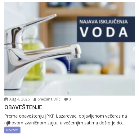
Aug 4, 2026
Snežana Bilić
0
OBAVEŠTENJE
Prema obaveštenju JPKP Lazarevac, objavljenom večeras na
njihovom zvaničnom sajtu, u večernjim satima došlo je do...
Novosti