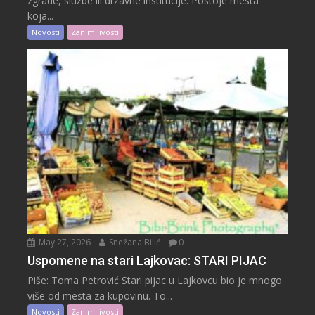
zgrade, službe ili državne institucije. Postoje mesta
koja...
Novosti
Zanimljivosti
May 27, 2026
Snežana Bilić
0
Uspomene na stari Lajkovac: STARI PIJAC
Piše: Toma Petrović Stari pijac u Lajkovcu bio je mnogo
više od mesta za kupovinu. To...
Novosti
Zanimljivosti