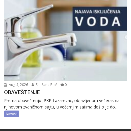
Aug 4, 2026
Snežana Bilić
0
OBAVEŠTENJE
Prema obaveštenju JPKP Lazarevac, objavljenom večeras na
njihovom zvaničnom sajtu, u večernjim satima došlo je do...
Novosti