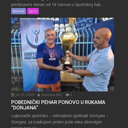
predstaviće danas od 18 časova u Sportskoj hali...
Novosti
Sport
Jul 29, 2026
Snežana Bilić
0
POBEDNIČKI PEHAR PONOVO U RUKAMA
“DONJANA”
Lajkovački sportsko – rekreativni spektakl Gornjani –
Donjani, sa tradicjiom preko pola veka obnovljen