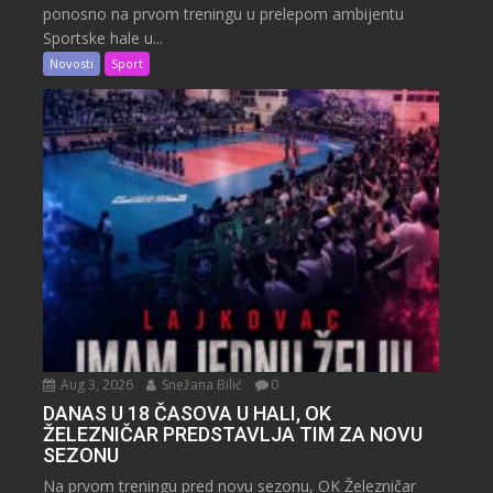
ponosno na prvom treningu u prelepom ambijentu
Sportske hale u...
Novosti
Sport
Aug 3, 2026
Snežana Bilić
0
DANAS U 18 ČASOVA U HALI, OK
ŽELEZNIČAR PREDSTAVLJA TIM ZA NOVU
SEZONU
Na prvom treningu pred novu sezonu, OK Železničar