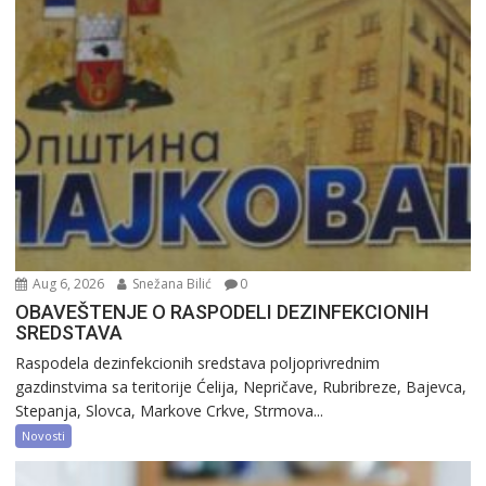
Aug 6, 2026
Snežana Bilić
0
OBAVEŠTENJE O RASPODELI DEZINFEKCIONIH
SREDSTAVA
Raspodela dezinfekcionih sredstava poljoprivrednim
gazdinstvima sa teritorije Ćelija, Nepričave, Rubribreze, Bajevca,
Stepanja, Slovca, Markove Crkve, Strmova...
Novosti