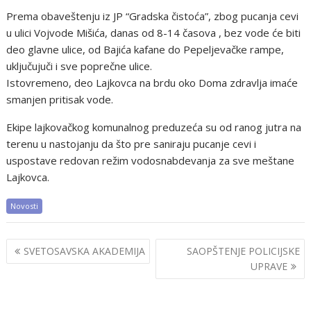
Prema obaveštenju iz JP “Gradska čistoća”, zbog pucanja cevi
u ulici Vojvode Mišića, danas od 8-14 časova , bez vode će biti
deo glavne ulice, od Bajića kafane do Pepeljevačke rampe,
uključujuči i sve poprečne ulice.
Istovremeno, deo Lajkovca na brdu oko Doma zdravlja imaće
smanjen pritisak vode.
Ekipe lajkovačkog komunalnog preduzeća su od ranog jutra na
terenu u nastojanju da što pre saniraju pucanje cevi i
uspostave redovan režim vodosnabdevanja za sve meštane
Lajkovca.
Novosti
Post
SVETOSAVSKA AKADEMIJA
SAOPŠTENJE POLICIJSKE
navigation
UPRAVE