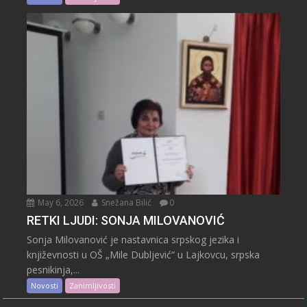
May 6, 2026
Snežana Bilić
0
RETKI LJUDI: SONJA MILOVANOVIĆ
Sonja Milovanović je nastavnica srpskog jezika i
književnosti u OŠ „Mile Dubljević“ u Lajkovcu, srpska
pesnikinja,...
Novosti
Zanimljivosti