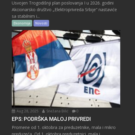
Usvojen Trogodišnji plan poslovanja I u 2026. godini
Akcionarsko društvo „Elektroprivreda Srbije“ nastaviće
sa stabilnim i...
Ekonomija
Novosti
Aug 28, 2025
Snežana Bilić
0
EPS: PODRŠKA MALOJ PRIVREDI
Promene od 1. oktobra za preduzetnike, mala i mikro
preduzeća Od 1. oktobra preduzetnici, mala i...