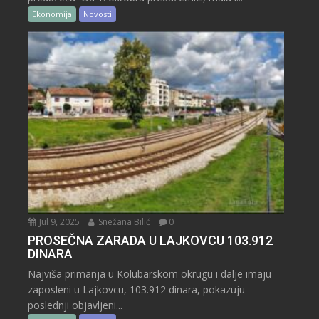
Ekonomija
Novosti
Jul 9, 2025
Snežana Bilić
0
PROSEČNA ZARADA U LAJKOVCU 103.912
DINARA
Najviša primanja u Kolubarskom okrugu i dalje imaju
zaposleni u Lajkovcu, 103.912 dinara, pokazuju
poslednji objavljeni...