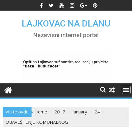
Skip
to
content
LAJKOVAC NA DLANU
Nezavisni internet portal
Vi ste ovde
Home
2017
January
24
OBAVEŠTENJE KOMUNALNOG