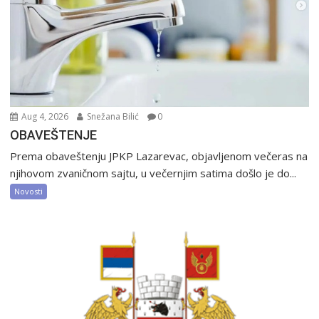
Aug 4, 2026
Snežana Bilić
0
OBAVEŠTENJE
Prema obaveštenju JPKP Lazarevac, objavljenom večeras na
njihovom zvaničnom sajtu, u večernjim satima došlo je do...
Novosti