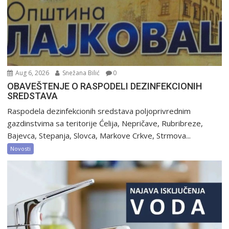
Aug 6, 2026
Snežana Bilić
0
OBAVEŠTENJE O RASPODELI DEZINFEKCIONIH
SREDSTAVA
Raspodela dezinfekcionih sredstava poljoprivrednim
gazdinstvima sa teritorije Ćelija, Nepričave, Rubribreze,
Bajevca, Stepanja, Slovca, Markove Crkve, Strmova...
Novosti