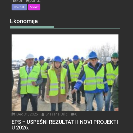
nakon nepunu...
Novosti
Sport
Ekonomija
Dec 31, 2025
Snežana Bilić
0
EPS – USPEŠNI REZULTATI I NOVI PROJEKTI
U 2026.