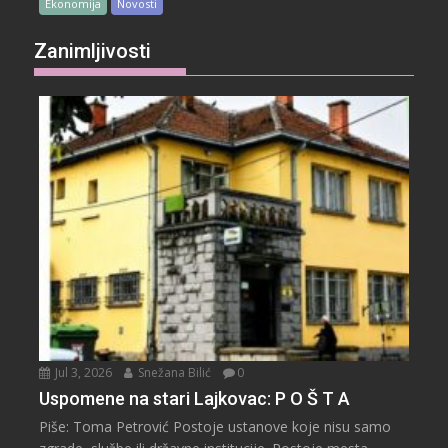
Ekonomija
Novosti
Zanimljivosti
Jul 3, 2026
Snežana Bilić
0
Uspomene na stari Lajkovac: P O Š T A
Piše: Toma Petrović Postoje ustanove koje nisu samo