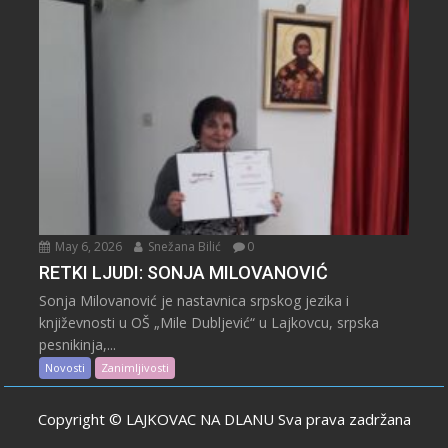
May 6, 2026
Snežana Bilić
0
RETKI LJUDI: SONJA MILOVANOVIĆ
Sonja Milovanović je nastavnica srpskog jezika i
književnosti u OŠ „Mile Dubljević“ u Lajkovcu, srpska
pesnikinja,...
Novosti
Zanimljivosti
Copyright © LAJKOVAC NA DLANU Sva prava zadržana