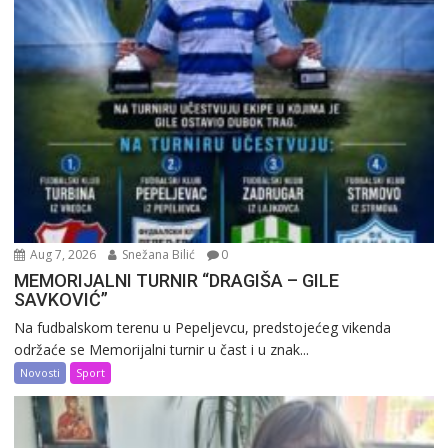
Aug 7, 2026
Snežana Bilić
0
MEMORIJALNI TURNIR “DRAGIŠA – GILE
SAVKOVIĆ”
Na fudbalskom terenu u Pepeljevcu, predstojećeg vikenda
održaće se Memorijalni turnir u čast i u znak...
Novosti
Sport