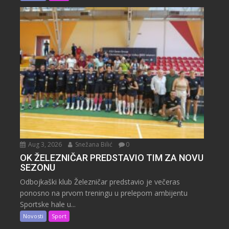
Aug 3, 2026
Snežana Bilić
0
OK ŽELEZNIČAR PREDSTAVIO TIM ZA NOVU
SEZONU
Odbojkaški klub Železničar predstavio je večeras
ponosno na prvom treningu u prelepom ambijentu
Sportske hale u...
Novosti
Sport