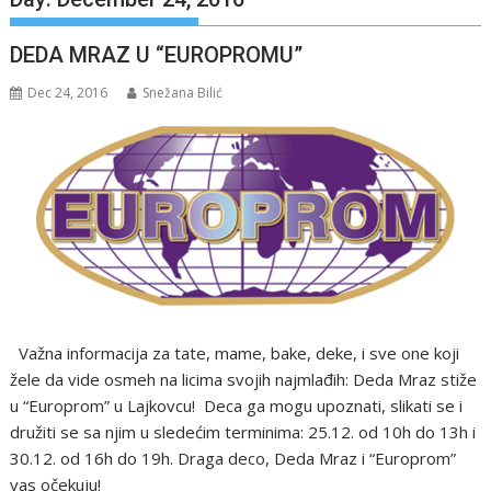
DEDA MRAZ U “EUROPROMU”
Dec 24, 2016
Snežana Bilić
Važna informacija za tate, mame, bake, deke, i sve one koji
žele da vide osmeh na licima svojih najmlađih: Deda Mraz stiže
u “Europrom” u Lajkovcu! Deca ga mogu upoznati, slikati se i
družiti se sa njim u sledećim terminima: 25.12. od 10h do 13h i
30.12. od 16h do 19h. Draga deco, Deda Mraz i “Europrom”
vas očekuju!