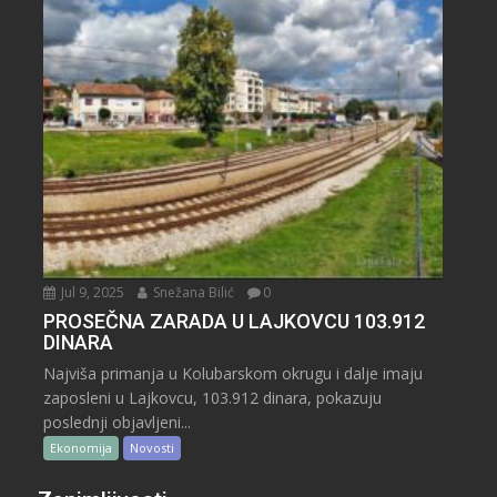
Jul 9, 2025
Snežana Bilić
0
PROSEČNA ZARADA U LAJKOVCU 103.912
DINARA
Najviša primanja u Kolubarskom okrugu i dalje imaju
zaposleni u Lajkovcu, 103.912 dinara, pokazuju
poslednji objavljeni...
Ekonomija
Novosti