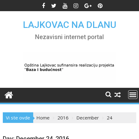
Skip
to
content
LAJKOVAC NA DLANU
Nezavisni internet portal
Vi ste ovde
Home
2016
December
24
Day:
December 24, 2016