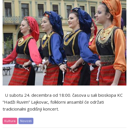
U subotu 24. decembra od 18:00. časova u sali bioskopa KC
“Hadži Ruvim” Lajkovac, folklorni ansambl će održati
tradicionalni godišnji koncert.
Kultura
Novosti