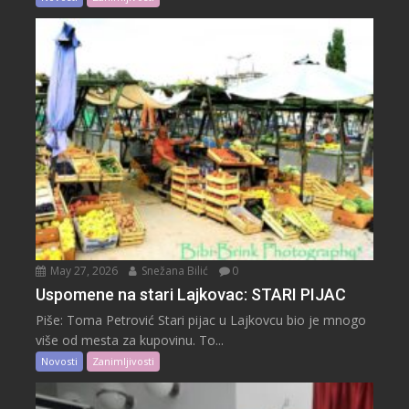
May 27, 2026
Snežana Bilić
0
Uspomene na stari Lajkovac: STARI PIJAC
Piše: Toma Petrović Stari pijac u Lajkovcu bio je mnogo
više od mesta za kupovinu. To...
Novosti
Zanimljivosti