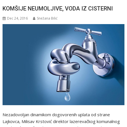
KOMŠIJE NEUMOLJIVE, VODA IZ CISTERNI
Dec 24, 2016
Snežana Bilić
Nezadovoljan dinamikom dogovorenih uplata od strane
Lajkovca, Milisav Krstović direktor lazerevačkog komunalnog