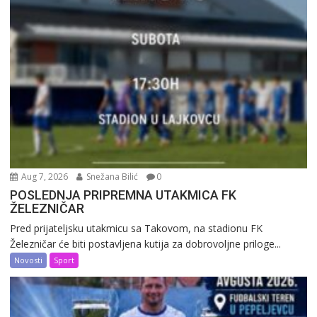
Aug 7, 2026
Snežana Bilić
0
POSLEDNJA PRIPREMNA UTAKMICA FK
ŽELEZNIČAR
Pred prijateljsku utakmicu sa Takovom, na stadionu FK
Železničar će biti postavljena kutija za dobrovoljne priloge...
Novosti
Sport