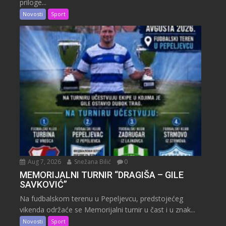
priloge...
Novosti
Sport
Aug 7, 2026
Snežana Bilić
0
MEMORIJALNI TURNIR “DRAGIŠA – GILE
SAVKOVIĆ”
Na fudbalskom terenu u Pepeljevcu, predstojećeg
vikenda održaće se Memorijalni turnir u čast i u znak...
Novosti
Sport