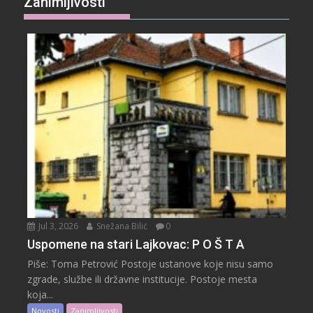
Zanimljivosti
Jul 3, 2026
Snežana Bilić
0
Uspomene na stari Lajkovac: P O Š T A
Piše: Toma Petrović Postoje ustanove koje nisu samo
zgrade, službe ili državne institucije. Postoje mesta
koja...
Novosti
Zanimljivosti