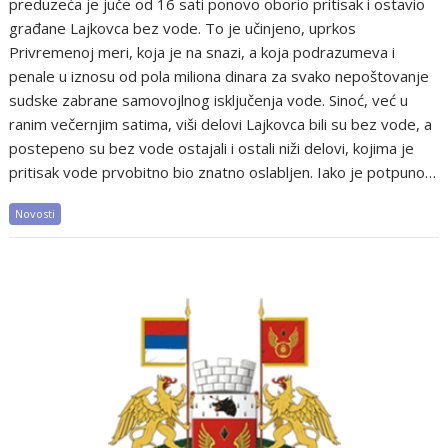
preduzeća je juče od 16 sati ponovo oborio pritisak i ostavio
građane Lajkovca bez vode. To je učinjeno, uprkos
Privremenoj meri, koja je na snazi, a koja podrazumeva i
penale u iznosu od pola miliona dinara za svako nepoštovanje
sudske zabrane samovojlnog isključenja vode. Sinoć, već u
ranim večernjim satima, viši delovi Lajkovca bili su bez vode, a
postepeno su bez vode ostajali i ostali niži delovi, kojima je
pritisak vode prvobitno bio znatno oslabljen. Iako je potpuno…
Novosti