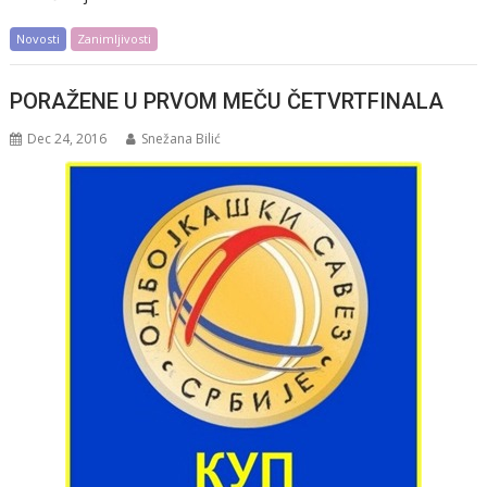
Novosti
Zanimljivosti
PORAŽENE U PRVOM MEČU ČETVRTFINALA
Dec 24, 2016
Snežana Bilić