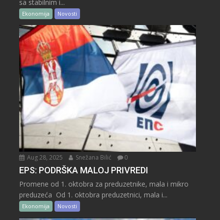
sa stabilnim i...
Ekonomija
Novosti
Aug 28, 2025
Snežana Bilić
0
EPS: PODRŠKA MALOJ PRIVREDI
Promene od 1. oktobra za preduzetnike, mala i mikro
preduzeća Od 1. oktobra preduzetnici, mala i...
Ekonomija
Novosti