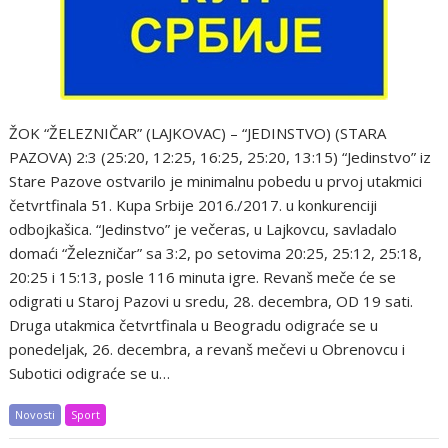
ŽOK “ŽELEZNIČAR” (LAJKOVAC) – “JEDINSTVO) (STARA
PAZOVA) 2:3 (25:20, 12:25, 16:25, 25:20, 13:15) “Jedinstvo” iz
Stare Pazove ostvarilo je minimalnu pobedu u prvoj utakmici
četvrtfinala 51. Kupa Srbije 2016./2017. u konkurenciji
odbojkašica. “Jedinstvo” je večeras, u Lajkovcu, savladalo
domaći “Železničar” sa 3:2, po setovima 20:25, 25:12, 25:18,
20:25 i 15:13, posle 116 minuta igre. Revanš meče će se
odigrati u Staroj Pazovi u sredu, 28. decembra, OD 19 sati.
Druga utakmica četvrtfinala u Beogradu odigraće se u
ponedeljak, 26. decembra, a revanš mečevi u Obrenovcu i
Subotici odigraće se u…
Novosti
Sport