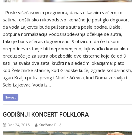
Posle višečasovnih pregovora, danas u kasnim večernjim
satima, opštinsko rukovodstvo konačno je postiglo dogovor,
da voda Lajkovcu bude puštena sutra posle podne. Dakle,
potpuna normalizacija vodosnabdevanja očekuje se sutra,
tako je bar večeras dogovoreno. S obzirom da će tokom
prepodneva stanje biti nepromenjeno, lajkovačko komunalno
preduzeće je za sutra obezbedilo dve cisterne koje će od 9
sati ,na svaka dva sata, kružiti na sledećim lokacijama: plato
kod Železničke stanice, kod Gradske kuće, zgrade solidarnosti,
ugao Kralja petra prvog i Nikole Aćevca, kod Doma zdravlja i
Selo Lajkovac. Voda iz…
Novosti
GODIŠNJI KONCERT FOLKLORA
Dec 24, 2016
Snežana Bilić