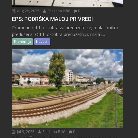
Aug 28, 2025
Snežana Bilić
0
EPS: PODRŠKA MALOJ PRIVREDI
Promene od 1. oktobra za preduzetnike, mala i mikro
preduzeća Od 1. oktobra preduzetnici, mala i...
Ekonomija
Novosti
Jul 9, 2025
Snežana Bilić
0