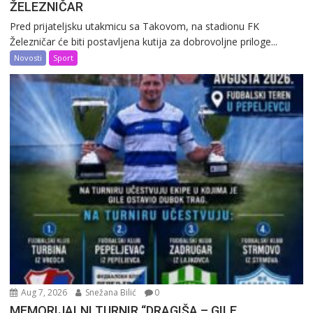
ŽELEZNIČAR
Pred prijateljsku utakmicu sa Takovom, na stadionu FK
Železničar će biti postavljena kutija za dobrovoljne priloge...
Novosti
Sport
Aug 7, 2026
Snežana Bilić
0
MEMORIJALNI TURNIR “DRAGIŠA – GILE