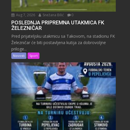
Aug 7, 2026
Snežana Bilić
0
POSLEDNJA PRIPREMNA UTAKMICA FK
ŽELEZNIČAR
Pred prijateljsku utakmicu sa Takovom, na stadionu FK
Železničar će biti postavljena kutija za dobrovoljne
priloge...
Novosti
Sport