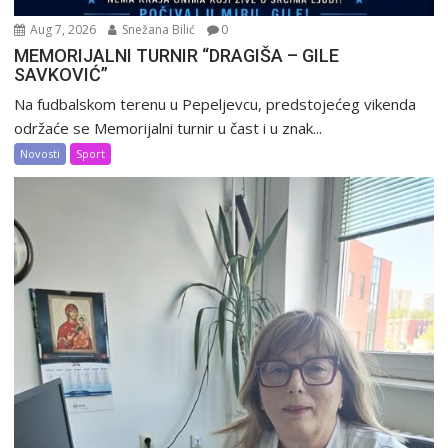
Aug 7, 2026
Snežana Bilić
0
MEMORIJALNI TURNIR “DRAGIŠA – GILE
SAVKOVIĆ”
Na fudbalskom terenu u Pepeljevcu, predstojećeg vikenda
održaće se Memorijalni turnir u čast i u znak...
Novosti
Sport