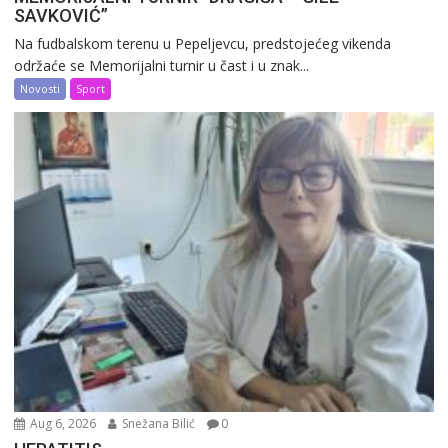
SAVKOVIĆ”
Na fudbalskom terenu u Pepeljevcu, predstojećeg vikenda
održaće se Memorijalni turnir u čast i u znak...
Novosti
Sport
Aug 6, 2026
Snežana Bilić
0