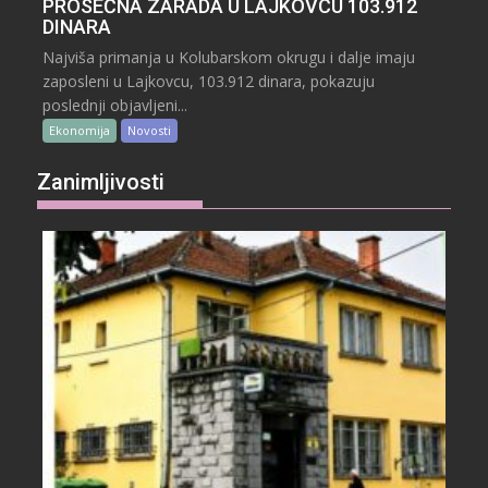
PROSEČNA ZARADA U LAJKOVCU 103.912
DINARA
Najviša primanja u Kolubarskom okrugu i dalje imaju
zaposleni u Lajkovcu, 103.912 dinara, pokazuju
poslednji objavljeni...
Ekonomija
Novosti
Zanimljivosti