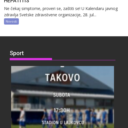
HEPATITIS
Ne čekaj simptome, proveri se, zaštiti se! U Kalendaru javnog
zdravlja Svetske zdravstvene organizacije, 28. jul...
Novosti
Sport