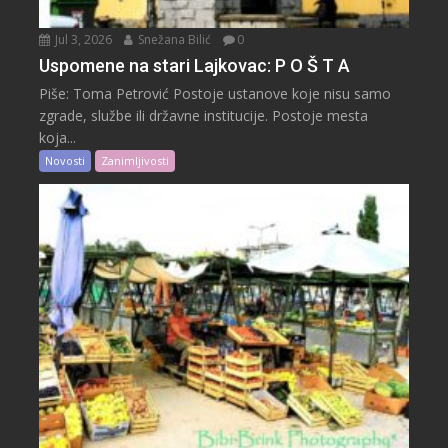
Jul 3, 2026
Snežana Bilić
0
Uspomene na stari Lajkovac: P O Š T A
Piše: Toma Petrović Postoje ustanove koje nisu samo
zgrade, službe ili državne institucije. Postoje mesta
koja...
Novosti
Zanimljivosti