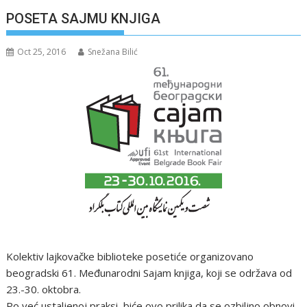
POSETA SAJMU KNJIGA
Oct 25, 2016
Snežana Bilić
Kolektiv lajkovačke biblioteke posetiće organizovano
beogradski 61. Međunarodni Sajam knjiga, koji se održava od
23.-30. oktobra.
Po već ustaljenoj praksi, biće ovo prilika da se ozbiljno obnovi