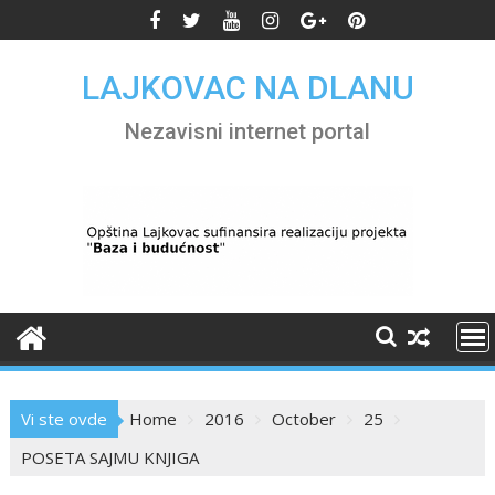
Skip
to
content
LAJKOVAC NA DLANU
Nezavisni internet portal
Vi ste ovde
Home
2016
October
25
POSETA SAJMU KNJIGA