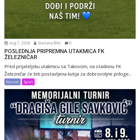
Aug 7, 2026
Snežana Bilić
0
POSLEDNJA PRIPREMNA UTAKMICA FK
ŽELEZNIČAR
Pred prijateljsku utakmicu sa Takovom, na stadionu FK
Železničar će biti postavljena kutija za dobrovoljne priloge...
Novosti
Sport