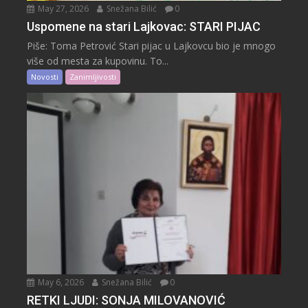
May 27, 2026
Snežana Bilić
0
Uspomene na stari Lajkovac: STARI PIJAC
Piše: Toma Petrović Stari pijac u Lajkovcu bio je mnogo
više od mesta za kupovinu. To...
Novosti
Zanimljivosti
May 6, 2026
Snežana Bilić
0
RETKI LJUDI: SONJA MILOVANOVIĆ