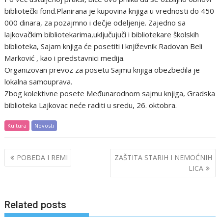
bibliotečki fond.Planirana je kupovina knjiga u vrednosti do 450
000 dinara, za pozajmno i dečje odeljenje. Zajedno sa
lajkovačkim bibliotekarima,uključujuči i bibliotekare školskih
biblioteka, Sajam knjiga će posetiti i književnik Radovan Beli
Marković , kao i predstavnici medija.
Organizovan prevoz za posetu Sajmu knjiga obezbedila je
lokalna samouprava.
Zbog kolektivne posete Međunarodnom sajmu knjiga, Gradska
biblioteka Lajkovac neće raditi u sredu, 26. oktobra.
Kultura
Novosti
Post
POBEDA I REMI
ZAŠTITA STARIH I NEMOĆNIH
navigation
LICA
Related posts