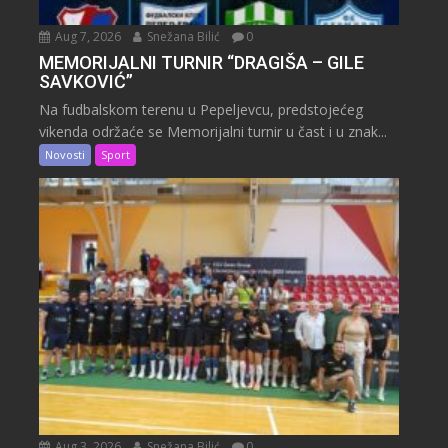
Aug 7, 2026
Snežana Bilić
0
MEMORIJALNI TURNIR “DRAGIŠA – GILE
SAVKOVIĆ”
Na fudbalskom terenu u Pepeljevcu, predstojećeg
vikenda održaće se Memorijalni turnir u čast i u znak...
Novosti
Sport
Aug 3, 2026
Snežana Bilić
0