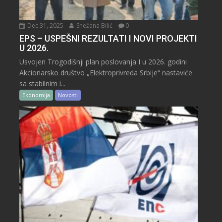
Dec 31, 2025
Snežana Bilić
0
EPS – USPEŠNI REZULTATI I NOVI PROJEKTI
U 2026.
Usvojen Trogodišnji plan poslovanja I u 2026. godini
Akcionarsko društvo „Elektroprivreda Srbije“ nastaviće
sa stabilnim i...
Ekonomija
Novosti