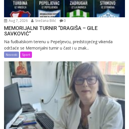
Aug 7, 2026
Snežana Bilić
0
MEMORIJALNI TURNIR “DRAGIŠA – GILE
SAVKOVIĆ”
Na fudbalskom terenu u Pepeljevcu, predstojećeg vikenda
održaće se Memorijalni turnir u čast i u znak...
Novosti
Sport