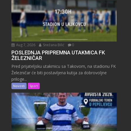
Aug 7, 2026
Snežana Bilić
0
POSLEDNJA PRIPREMNA UTAKMICA FK
ŽELEZNIČAR
Pred prijateljsku utakmicu sa Takovom, na stadionu FK
Železničar će biti postavljena kutija za dobrovoljne
priloge...
Novosti
Sport