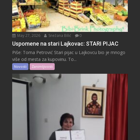
May 27, 2026
Snežana Bilić
0
Uspomene na stari Lajkovac: STARI PIJAC
Piše: Toma Petrović Stari pijac u Lajkovcu bio je mnogo
više od mesta za kupovinu. To...
Novosti
Zanimljivosti