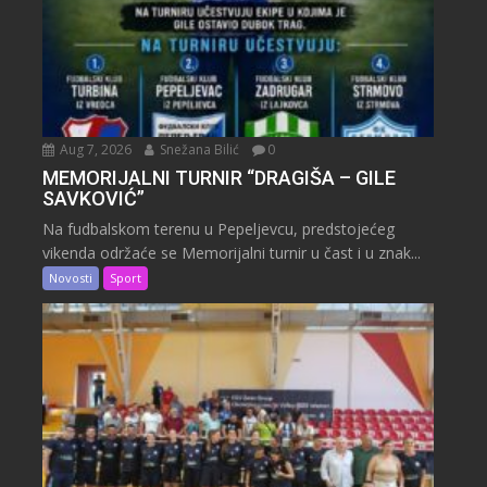
Aug 7, 2026
Snežana Bilić
0
MEMORIJALNI TURNIR “DRAGIŠA – GILE
SAVKOVIĆ”
Na fudbalskom terenu u Pepeljevcu, predstojećeg
vikenda održaće se Memorijalni turnir u čast i u znak...
Novosti
Sport