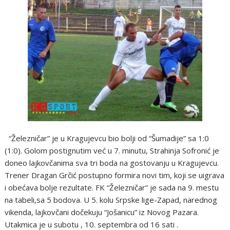
“Železničar” je u Kragujevcu bio bolji od “Šumadije” sa 1:0
(1:0). Golom postignutim već u 7. minutu, Strahinja Sofronić je
doneo lajkovčanima sva tri boda na gostovanju u Kragujevcu.
Trener Dragan Grčić postupno formira novi tim, koji se uigrava
i obećava bolje rezultate. FK “Železničar” je sada na 9. mestu
na tabeli,sa 5 bodova. U 5. kolu Srpske lige-Zapad, narednog
vikenda, lajkovčani dočekuju “Jošanicu” iz Novog Pazara.
Utakmica je u subotu , 10. septembra od 16 sati .