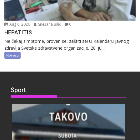
Aug 6, 2026
Snežana Bilić
0
HEPATITIS
Ne čekaj simptome, proveri se, zaštiti se! U Kalendaru javnog
zdravlja Svetske zdravstvene organizacije, 28. jul...
Novosti
Sport