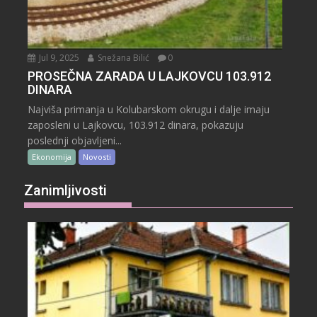
Jul 9, 2025
Snežana Bilić
0
PROSEČNA ZARADA U LAJKOVCU 103.912
DINARA
Najviša primanja u Kolubarskom okrugu i dalje imaju
zaposleni u Lajkovcu, 103.912 dinara, pokazuju
poslednji objavljeni...
Ekonomija
Novosti
Zanimljivosti