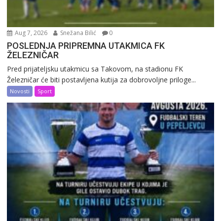
Aug 7, 2026
Snežana Bilić
0
POSLEDNJA PRIPREMNA UTAKMICA FK
ŽELEZNIČAR
Pred prijateljsku utakmicu sa Takovom, na stadionu FK
Železničar će biti postavljena kutija za dobrovoljne priloge...
Novosti
Sport