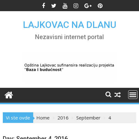
Skip
to
content
LAJKOVAC NA DLANU
Nezavisni internet portal
Vi ste ovde
Home
2016
September
4
Day:
September 4, 2016