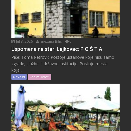
Jul 3, 2026
Snežana Bilić
0
Uspomene na stari Lajkovac: P O Š T A
Piše: Toma Petrović Postoje ustanove koje nisu samo
zgrade, službe ili državne institucije. Postoje mesta
koja...
Novosti
Zanimljivosti