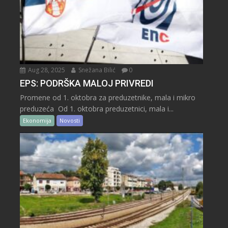
Aug 28, 2025
Snežana Bilić
0
EPS: PODRŠKA MALOJ PRIVREDI
Promene od 1. oktobra za preduzetnike, mala i mikro
preduzeća Od 1. oktobra preduzetnici, mala i...
Ekonomija
Novosti