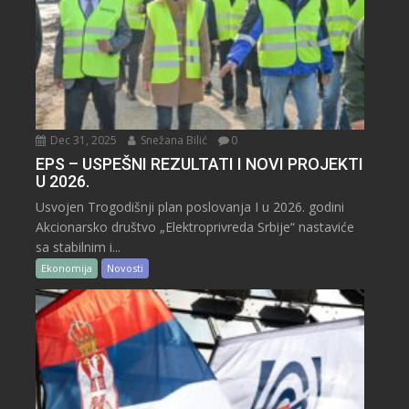
Dec 31, 2025
Snežana Bilić
0
EPS – USPEŠNI REZULTATI I NOVI PROJEKTI
U 2026.
Usvojen Trogodišnji plan poslovanja I u 2026. godini
Akcionarsko društvo „Elektroprivreda Srbije“ nastaviće
sa stabilnim i...
Ekonomija
Novosti