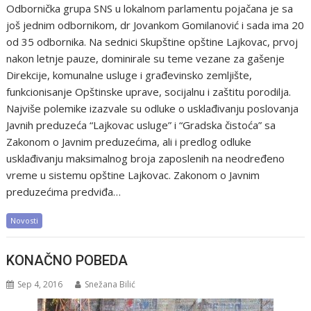
Odbornička grupa SNS u lokalnom parlamentu pojačana je sa
još jednim odbornikom, dr Jovankom Gomilanović i sada ima 20
od 35 odbornika. Na sednici Skupštine opštine Lajkovac, prvoj
nakon letnje pauze, dominirale su teme vezane za gašenje
Direkcije, komunalne usluge i građevinsko zemljište,
funkcionisanje Opštinske uprave, socijalnu i zaštitu porodilja.
Najviše polemike izazvale su odluke o usklađivanju poslovanja
Javnih preduzeća “Lajkovac usluge” i “Gradska čistoća” sa
Zakonom o Javnim preduzećima, ali i predlog odluke
usklađivanju maksimalnog broja zaposlenih na neodređeno
vreme u sistemu opštine Lajkovac. Zakonom o Javnim
preduzećima predviđa…
Novosti
KONAČNO POBEDA
Sep 4, 2016
Snežana Bilić