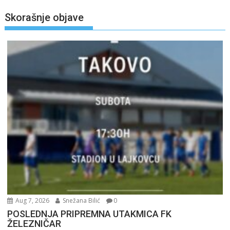
Skorašnje objave
Aug 7, 2026
Snežana Bilić
0
POSLEDNJA PRIPREMNA UTAKMICA FK
ŽELEZNIČAR