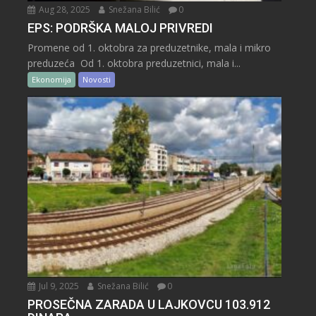
Aug 28, 2025
Snežana Bilić
0
EPS: PODRŠKA MALOJ PRIVREDI
Promene od 1. oktobra za preduzetnike, mala i mikro
preduzeća Od 1. oktobra preduzetnici, mala i...
Ekonomija
Novosti
Jul 9, 2025
Snežana Bilić
0
PROSEČNA ZARADA U LAJKOVCU 103.912