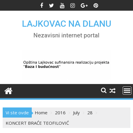
Skip
to
content
LAJKOVAC NA DLANU
Nezavisni internet portal
Vi ste ovde
Home
2016
July
28
KONCERT BRAĆE TEOFILOVIĆ