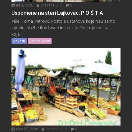
Jul 3, 2026
Snežana Bilić
0
Uspomene na stari Lajkovac: P O Š T A
Piše: Toma Petrović Postoje ustanove koje nisu samo
zgrade, službe ili državne institucije. Postoje mesta
koja...
Novosti
Zanimljivosti
May 27, 2026
Snežana Bilić
0