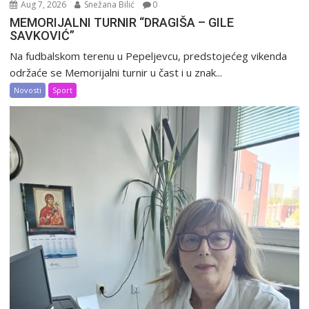
Aug 7, 2026
Snežana Bilić
0
MEMORIJALNI TURNIR “DRAGIŠA – GILE
SAVKOVIĆ”
Na fudbalskom terenu u Pepeljevcu, predstojećeg vikenda
održaće se Memorijalni turnir u čast i u znak...
Novosti
Sport