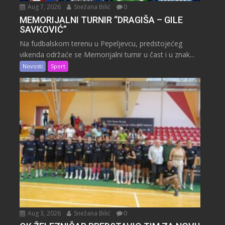
Aug 7, 2026
Snežana Bilić
0
MEMORIJALNI TURNIR “DRAGIŠA – GILE
SAVKOVIĆ”
Na fudbalskom terenu u Pepeljevcu, predstojećeg
vikenda održaće se Memorijalni turnir u čast i u znak...
Novosti
Sport
Aug 3, 2026
Snežana Bilić
0