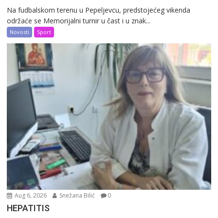
Na fudbalskom terenu u Pepeljevcu, predstojećeg vikenda
održaće se Memorijalni turnir u čast i u znak...
Novosti
Sport
Aug 6, 2026
Snežana Bilić
0
HEPATITIS