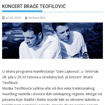
KONCERT BRAĆE TEOFILOVIĆ
Jul 28, 2016
Snežana Bilić
U okviru programa manifestacije “Dani Lajkovca”, u četvrtak
28. jula u 20.30 časova u Gradskoj kući je koncert Braće
Teofilović.
Muzika Teofilovića sažima više od dva veka tradicionalnog
muzičkog nasleđa i evocira duh celokupnog regiona. Mnoge od
pesama koje Radiša i Ratko izvode bile su skrivene duboko u
kolektivnom pamćenju naroda, mnoge druge pesme sasvim