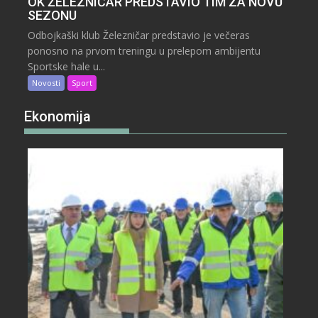
OK ŽELEZNIČAR PREDSTAVIO TIM ZA NOVU
SEZONU
Odbojkaški klub Železničar predstavio je večeras
ponosno na prvom treningu u prelepom ambijentu
Sportske hale u...
Novosti
Sport
Ekonomija