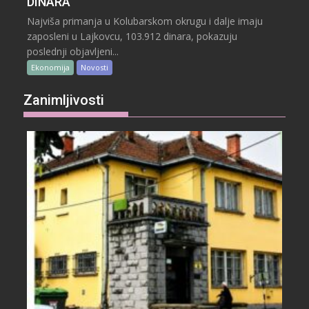
DINARA
Najviša primanja u Kolubarskom okrugu i dalje imaju
zaposleni u Lajkovcu, 103.912 dinara, pokazuju
poslednji objavljeni...
Ekonomija
Novosti
Zanimljivosti