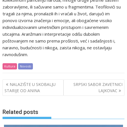
zaboravljene, ili sačuvane samo u fragmentima. Teofilovići su
tragali za njima, pronalazili ih i vraćali u život, darujući im
ponovo izvorna značenja i emocije, ali obogaćene visoko
individualizovanim umetničkim pristupom i savremenim
uticajima. Aranžmani i interpretacije odišu dubokim
poštovanjem ne samo prema prošlosti, već i sadašnjosti i,
naravno, budućnosti i nikoga, zaista nikoga, ne ostavljaju
ravnodušnim.
Kultura
Novosti
Post
NALAZIŠTE U SKOBALJU
SRPSKI SABOR ZAVETNICI
navigation
STARIJE OD ANINA
LAJKOVAC
Related posts