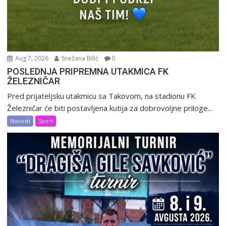
Aug 7, 2026
Snežana Bilić
0
POSLEDNJA PRIPREMNA UTAKMICA FK
ŽELEZNIČAR
Pred prijateljsku utakmicu sa Takovom, na stadionu FK
Železničar će biti postavljena kutija za dobrovoljne priloge...
Novosti
Sport