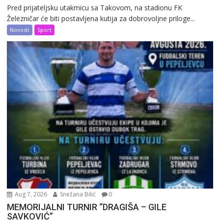
Pred prijateljsku utakmicu sa Takovom, na stadionu FK
Železničar će biti postavljena kutija za dobrovoljne priloge...
Novosti
Sport
Aug 7, 2026
Snežana Bilić
0
MEMORIJALNI TURNIR “DRAGIŠA – GILE
SAVKOVIĆ”