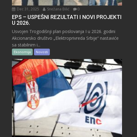
Dec 31, 2025
Snežana Bilić
0
EPS – USPEŠNI REZULTATI I NOVI PROJEKTI
U 2026.
Usvojen Trogodišnji plan poslovanja I u 2026. godini
Akcionarsko društvo „Elektroprivreda Srbije“ nastaviće
sa stabilnim i...
Ekonomija
Novosti