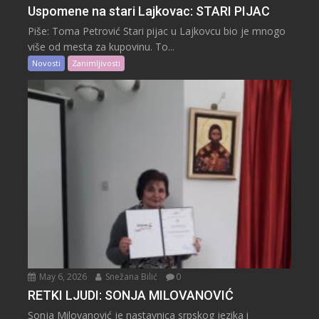
Uspomene na stari Lajkovac: STARI PIJAC
Piše: Toma Petrović Stari pijac u Lajkovcu bio je mnogo
više od mesta za kupovinu. To...
Novosti
Zanimljivosti
May 6, 2026
Snežana Bilić
0
RETKI LJUDI: SONJA MILOVANOVIĆ
Sonja Milovanović je nastavnica srpskog jezika i