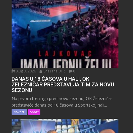
Aug 3, 2026
Snežana Bilić
0
DANAS U 18 ČASOVA U HALI, OK
ŽELEZNIČAR PREDSTAVLJA TIM ZA NOVU
SEZONU
Na prvom treningu pred novu sezonu, OK Železničar
predstaviće danas od 18 časova u Sportskoj hali...
Novosti
Sport