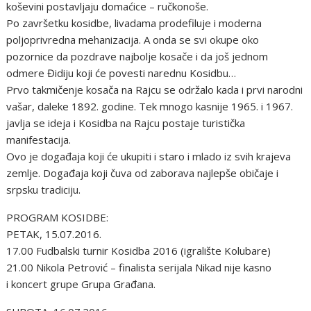
koševini postavljaju domaćice – ručkonoše.
Po završetku kosidbe, livadama prodefiluje i moderna
poljoprivredna mehanizacija. A onda se svi okupe oko
pozornice da pozdrave najbolje kosače i da još jednom
odmere Đidiju koji će povesti narednu Kosidbu…
Prvo takmičenje kosača na Rajcu se održalo kada i prvi narodni
vašar, daleke 1892. godine. Tek mnogo kasnije 1965. i 1967.
javlja se ideja i Kosidba na Rajcu postaje turistička
manifestacija.
Ovo je događaja koji će ukupiti i staro i mlado iz svih krajeva
zemlje. Događaja koji čuva od zaborava najlepše običaje i
srpsku tradiciju.
PROGRAM KOSIDBE:
PETAK, 15.07.2016.
17.00 Fudbalski turnir Kosidba 2016 (igralište Kolubare)
21.00 Nikola Petrović – finalista serijala Nikad nije kasno
i koncert grupe Grupa Građana.