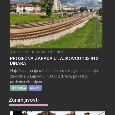
Jul 9, 2025
Snežana Bilić
0
PROSEČNA ZARADA U LAJKOVCU 103.912
DINARA
Najviša primanja u Kolubarskom okrugu i dalje imaju
zaposleni u Lajkovcu, 103.912 dinara, pokazuju
poslednji objavljeni...
Ekonomija
Novosti
Zanimljivosti