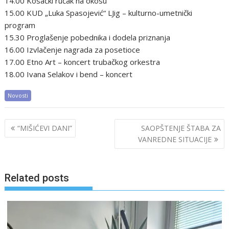
14.00 Kosački ručak na okosu
15.00 KUD „Luka Spasojević“ LJig – kulturno-umetnički
program
15.30 Proglašenje pobednika i dodela priznanja
16.00 Izvlačenje nagrada za posetioce
17.00 Etno Art – koncert trubačkog orkestra
18.00 Ivana Selakov i bend – koncert
Novosti
Post
“MIŠIĆEVI DANI”
SAOPŠTENJE ŠTABA ZA
navigation
VANREDNE SITUACIJE
Related posts