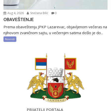
Aug 4, 2026
Snežana Bilić
0
OBAVEŠTENJE
Prema obaveštenju JPKP Lazarevac, objavljenom večeras na
njihovom zvaničnom sajtu, u večernjim satima došlo je do...
Novosti
PRIJATELJI PORTALA