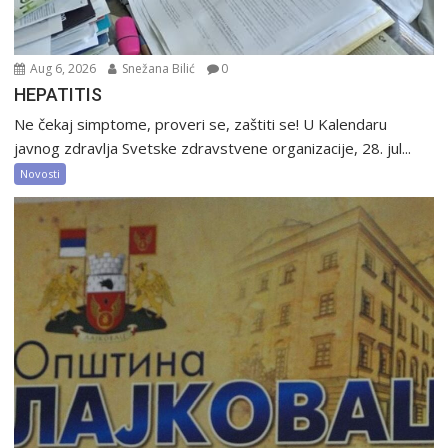
Aug 6, 2026
Snežana Bilić
0
HEPATITIS
Ne čekaj simptome, proveri se, zaštiti se! U Kalendaru
javnog zdravlja Svetske zdravstvene organizacije, 28. jul...
Novosti