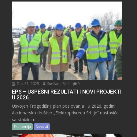
Dec 31, 2025
Snežana Bilić
0
EPS – USPEŠNI REZULTATI I NOVI PROJEKTI
U 2026.
Usvojen Trogodišnji plan poslovanja I u 2026. godini
Akcionarsko društvo „Elektroprivreda Srbije“ nastaviće
sa stabilnim i...
Ekonomija
Novosti