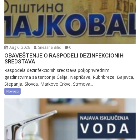
Aug 6, 2026
Snežana Bilić
0
OBAVEŠTENJE O RASPODELI DEZINFEKCIONIH
SREDSTAVA
Raspodela dezinfekcionih sredstava poljoprivrednim
gazdinstvima sa teritorije Ćelija, Nepričave, Rubribreze, Bajevca,
Stepanja, Slovca, Markove Crkve, Strmova...
Novosti