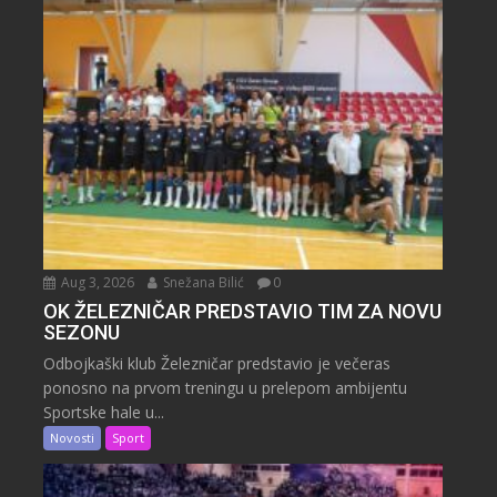
Aug 3, 2026
Snežana Bilić
0
OK ŽELEZNIČAR PREDSTAVIO TIM ZA NOVU
SEZONU
Odbojkaški klub Železničar predstavio je večeras
ponosno na prvom treningu u prelepom ambijentu
Sportske hale u...
Novosti
Sport