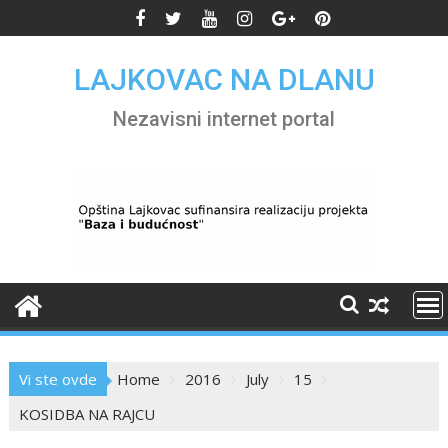
Skip
to
content
LAJKOVAC NA DLANU
Nezavisni internet portal
Vi ste ovde
Home
2016
July
15
KOSIDBA NA RAJCU