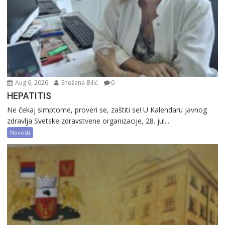
Aug 6, 2026
Snežana Bilić
0
HEPATITIS
Ne čekaj simptome, proveri se, zaštiti se! U Kalendaru javnog
zdravlja Svetske zdravstvene organizacije, 28. jul...
Novosti