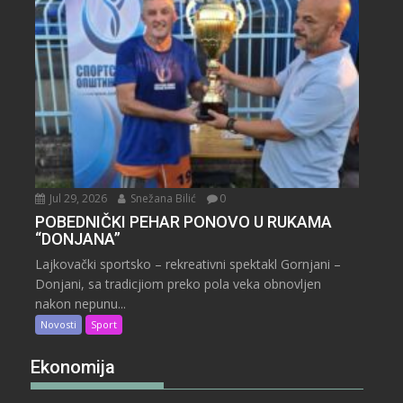
Jul 29, 2026
Snežana Bilić
0
POBEDNIČKI PEHAR PONOVO U RUKAMA
“DONJANA”
Lajkovački sportsko – rekreativni spektakl Gornjani –
Donjani, sa tradicjiom preko pola veka obnovljen
nakon nepunu...
Novosti
Sport
Ekonomija