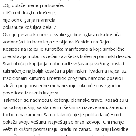
„Oj, oblače, nemoj na kosače,
otiš’o mi dragi na košenje,
nije odn’o gunja ni amrela,
pokisnuće košuljica bela…“
Ovo je pesma kojom se svake godine oglasi reka kosača,
vodonoša i trubača koja se slije na Kosidbu na Rajcu.
Kosidba na Rajcu je turistička manifestacija koja simbolično
predstavlja mobu i svečan završetak košenja planinskih livada.
Stari običaj okupljanja mobe radi svršavanja važnog posla i
takmičenje najboljih kosača na planinskim livadama Rajca, uz
tradicionalni kulturno-umetnički program, narodno poselo i
izložbu poljoprivredne mehanizacije, okupiće i ove godine
posetioce iz raznih krajeva.
Takmičari se nadmeću u košenju planinske trave. Kosači su u
narodnoj nošnji, sa slamenim šeširima i izvezenom, šarenom
torbom na ramenu. Samo takmičenje je prilika da učesnici
pokažu svoju veštinu. Najveštiji se brzo izdvoje. Oni manje
vešti ih krišom posmatraju, kradu im zanat… na kraju kosidbe