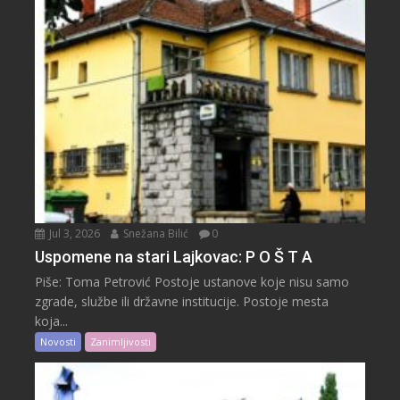
Jul 3, 2026
Snežana Bilić
0
Uspomene na stari Lajkovac: P O Š T A
Piše: Toma Petrović Postoje ustanove koje nisu samo
zgrade, službe ili državne institucije. Postoje mesta
koja...
Novosti
Zanimljivosti