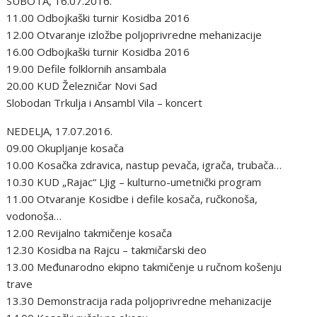
SUBOTA, 16.07.2016.
11.00 Odbojkaški turnir Kosidba 2016
12.00 Otvaranje izložbe poljoprivredne mehanizacije
16.00 Odbojkaški turnir Kosidba 2016
19.00 Defile folklornih ansambala
20.00 KUD Železničar Novi Sad
Slobodan Trkulja i Ansambl Vila – koncert
NEDELJA, 17.07.2016.
09.00 Okupljanje kosača
10.00 Kosačka zdravica, nastup pevača, igrača, trubača…
10.30 KUD „Rajac“ LJig – kulturno-umetnički program
11.00 Otvaranje Kosidbe i defile kosača, ručkonoša,
vodonoša…
12.00 Revijalno takmičenje kosača
12.30 Kosidba na Rajcu – takmičarski deo
13.00 Međunarodno ekipno takmičenje u ručnom košenju
trave
13.30 Demonstracija rada poljoprivredne mehanizacije