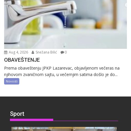
Aug 4, 2026
Snežana Bilić
0
OBAVEŠTENJE
Prema obaveštenju JPKP Lazarevac, objavljenom večeras na
njihovom zvaničnom sajtu, u večernjim satima došlo je do...
Novosti
Sport