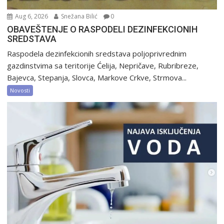
Aug 6, 2026
Snežana Bilić
0
OBAVEŠTENJE O RASPODELI DEZINFEKCIONIH
SREDSTAVA
Raspodela dezinfekcionih sredstava poljoprivrednim
gazdinstvima sa teritorije Ćelija, Nepričave, Rubribreze,
Bajevca, Stepanja, Slovca, Markove Crkve, Strmova...
Novosti