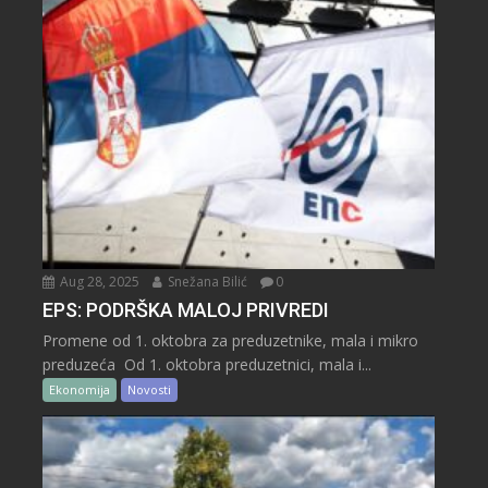
Aug 28, 2025
Snežana Bilić
0
EPS: PODRŠKA MALOJ PRIVREDI
Promene od 1. oktobra za preduzetnike, mala i mikro
preduzeća Od 1. oktobra preduzetnici, mala i...
Ekonomija
Novosti