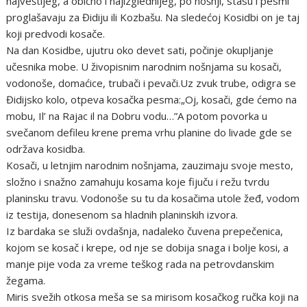
najveštijeg, a obično i najizglednijeg, po nošnji, stasu i pesmi
proglašavaju za Đidiju ili Kozbašu. Na sledećoj Kosidbi on je taj
koji predvodi kosače.
Na dan Kosidbe, ujutru oko devet sati, počinje okupljanje
učesnika mobe. U živopisnim narodnim nošnjama su kosači,
vodonoše, domaćice, trubači i pevači.Uz zvuk trube, odigra se
Đidijsko kolo, otpeva kosačka pesma:„Oj, kosači, gde ćemo na
mobu, Il’ na Rajac il na Dobru vodu…”A potom povorka u
svečanom defileu krene prema vrhu planine do livade gde se
održava kosidba.
Kosači, u letnjim narodnim nošnjama, zauzimaju svoje mesto,
složno i snažno zamahuju kosama koje fijuču i režu tvrdu
planinsku travu. Vodonoše su tu da kosačima utole žeđ, vodom
iz testija, donesenom sa hladnih planinskih izvora.
Iz bardaka se služi ovdašnja, nadaleko čuvena prepečenica,
kojom se kosač i krepe, od nje se dobija snaga i bolje kosi, a
manje pije voda za vreme teškog rada na petrovdanskim
žegama.
Miris svežih otkosa meša se sa mirisom kosačkog ručka koji na