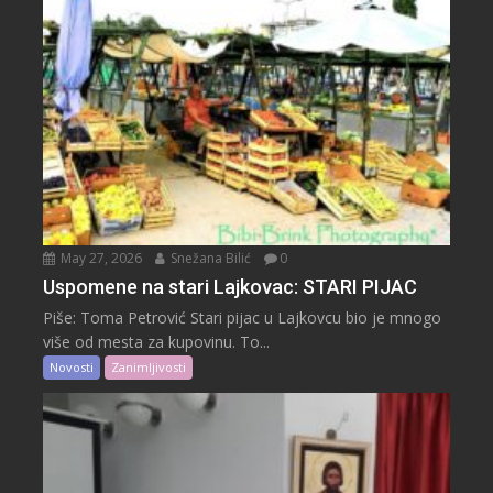
May 27, 2026
Snežana Bilić
0
Uspomene na stari Lajkovac: STARI PIJAC
Piše: Toma Petrović Stari pijac u Lajkovcu bio je mnogo
više od mesta za kupovinu. To...
Novosti
Zanimljivosti