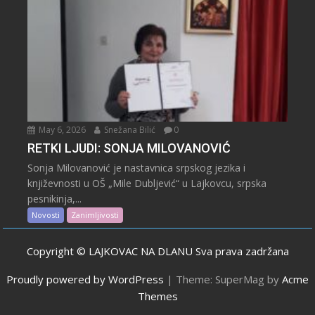
May 6, 2026
Snežana Bilić
0
RETKI LJUDI: SONJA MILOVANOVIĆ
Sonja Milovanović je nastavnica srpskog jezika i
književnosti u OŠ „Mile Dubljević“ u Lajkovcu, srpska
pesnikinja,...
Novosti
Zanimljivosti
Copyright © LAJKOVAC NA DLANU Sva prava zadržana
Proudly powered by WordPress
|
Theme: SuperMag by
Acme
Themes